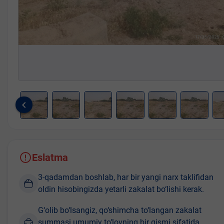
keyboard_arrow_left
Item
1
of
8
Eslatma
3-qadamdan boshlab, har bir yangi narx taklifidan
oldin hisobingizda yetarli zakalat bo‘lishi kerak.
G‘olib bo‘lsangiz, qo‘shimcha to‘langan zakalat
summasi umumiy to‘lovning bir qismi sifatida