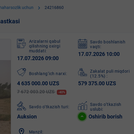
chevron_right
shaharsozlik uchun
24216860
astkasi
Arizalarni qabul
Savdo boshlanish
qilishning oxirgi
vaqti:
muddati:
17.07.2026 10:00
17.07.2026 09:00
Zakalat puli miqdori
Boshlang‘ich narxi:
(12.5%)
:
4 635 000.00 UZS
579 375.00 UZS
7 672 003.20 UZS
-40%
Savdo o‘tkazish
Savdo o‘tkazish turi:
uslubi:
Auksion
Oshirib borish
location_on
Manzil: