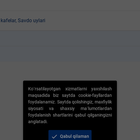
kafelar, Savdo uylari
k
k
Ko`rsatilayotgan xizmatlarni yaxshilash
maqsadida biz saytda cookie-fayllardan
foydalanamiz. Saytda qolishingiz, maxfiylik
siyosati va shaxsiy ma`lumotlardan
foydalanish shartlarini qabul qilganingizni
anglatadi.
check
Qabul qilaman