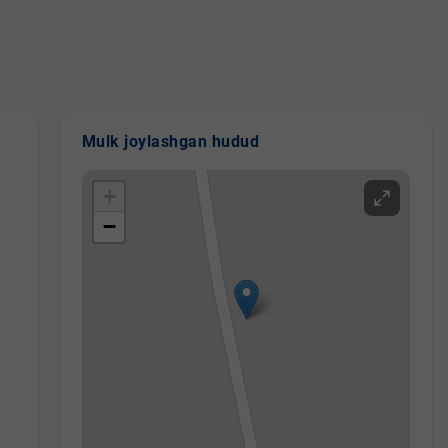
Mulk joylashgan hudud
+
−