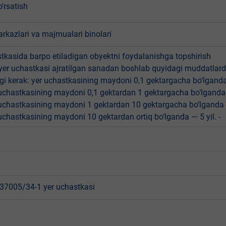
'rsatish
rkazlari va majmualari binolari
tkasida barpo etiladigan obyektni foydalanishga topshirish
yer uchastkasi ajratilgan sanadan boshlab quyidagi muddatlar
gi kerak: yer uchastkasining maydoni 0,1 gektargacha bo‘lgand
r uchastkasining maydoni 0,1 gektardan 1 gektargacha bo‘lgand
r uchastkasining maydoni 1 gektardan 10 gektargacha bo‘lganda
r uchastkasining maydoni 10 gektardan ortiq bo‘lganda — 5 yil. -
7005/34-1 yer uchastkasi