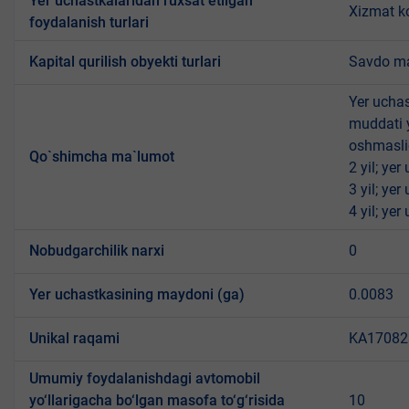
Yer uchastkalaridan ruxsat etilgan
Xizmat ko
foydalanish turlari
Kapital qurilish obyekti turlari
Savdo ma
Yer uchas
muddati 
oshmasli
Qo`shimcha ma`lumot
2 yil; ye
3 yil; ye
4 yil; ye
Nobudgarchilik narxi
0
Yer uchastkasining maydoni (ga)
0.0083
Unikal raqami
KA170823
Umumiy foydalanishdagi avtomobil
yo‘llarigacha bo‘lgan masofa to‘g‘risida
10