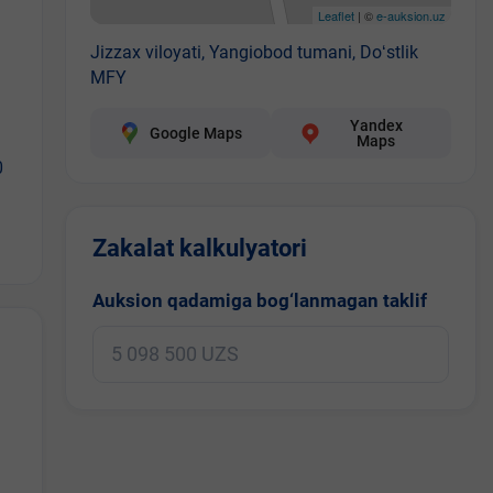
Leaflet
| ©
e-auksion.uz
Jizzax viloyati, Yangiobod tumani, Doʻstlik
MFY
Yandex
Google Maps
Maps
0
Zakalat kalkulyatori
Auksion qadamiga bog‘lanmagan taklif
.