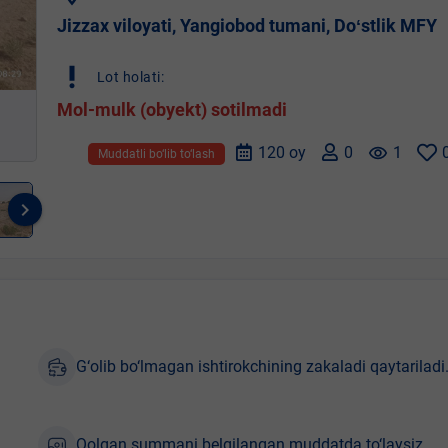
Jizzax viloyati, Yangiobod tumani, Doʻstlik MFY
priority_high
Lot holati:
Mol-mulk (obyekt) sotilmadi
120 oy
0
remove_red_eye
1
Muddatli bo‘lib to‘lash
keyboard_arrow_right
G‘olib bo‘lmagan ishtirokchining zakaladi qaytariladi
Qolgan summani belgilangan muddatda to‘laysiz.