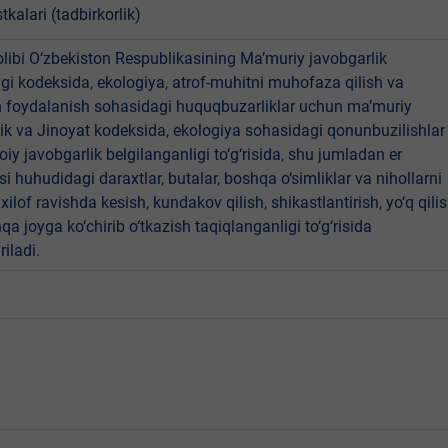
tkalari (tadbirkorlik)
libi O‘zbekiston Respublikasining Ma’muriy javobgarlik
dagi kodeksida, ekologiya, atrof-muhitni muhofaza qilish va
n foydalanish sohasidagi huquqbuzarliklar uchun ma’muriy
ik va Jinoyat kodeksida, ekologiya sohasidagi qonunbuzilishlar
oiy javobgarlik belgilanganligi to‘g‘risida, shu jumladan er
i huhudidagi daraxtlar, butalar, boshqa o‘simliklar va nihollarni
ilof ravishda kesish, kundakov qilish, shikastlantirish, yo‘q qili
qa joyga ko‘chirib o‘tkazish taqiqlanganligi to‘g‘risida
riladi.