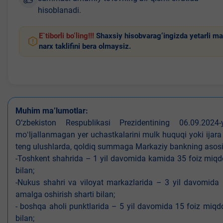
hisoblanadi.
E`tiborli bo‘ling!!!
Shaxsiy hisobvarag‘ingizda yetarli ma
narx taklifini bera olmaysiz.
Muhim ma’lumotlar:
O‘zbekiston Respublikasi Prezidentining 06.09.202
moʻljallanmagan yer uchastkalarini mulk huquqi yoki ijara
teng ulushlarda, qoldiq summaga Markaziy bankning asosiy s
-Toshkent shahrida – 1 yil davomida kamida 35 foiz miqdor
bilan;
-Nukus shahri va viloyat markazlarida – 3 yil davomida 
amalga oshirish sharti bilan;
- boshqa aholi punktlarida – 5 yil davomida 15 foiz miqdo
bilan;