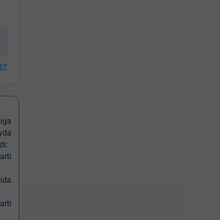
iga
oyda
di:
arti
nida
arti