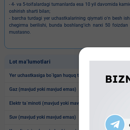
- 4- va 5-toifalardagi tumanlarda esa 10 yil davomida kami
oshirish sharti bilan;
- barcha turdagi yer uchastkalarining qiymati oʻn besh is
chegirma berilishi, bunda boshlangʻich narxi 50 foizdan o
mustasno.
Lot ma’lumotlari
Yer uchastkasiga bo`lgan huquq turi
Ijara
Gaz (mavjud yoki mavjud emas)
Mavjud
Elektr ta`minoti (mavjud yoki mavjud emas)
Mavjud
Suv (mavjud yoki mavjud emas)
Mavjud 