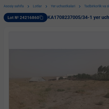
chevron_right
chevron_right
chevron_right
Asosiy sahifa
Lotlar
Yer uchastkalari
Tadbirkorlik va 
KA1708237005/34-1 yer uch
Lot № 24216860
content_copy