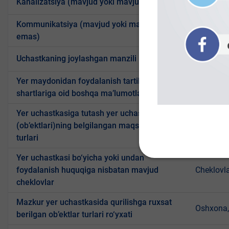
Kanalizatsiya (mavjud yoki mavjud emas)
Mavjud 
Kommunikatsiya (mavjud yoki mavjud
Mavjud 
emas)
Uchastkaning joylashgan manzili
Doʻstlik
Yer maydonidan foydalanish tartibi va
-
shartlariga oid boshqa ma’lumotlar
Yer uchastkasiga tutash yer uchastkalari
(ob’ektlari)ning belgilangan maqsadi va
Aholi uy-
turlari
Yer uchastkasi bo‘yicha yoki undan
foydalanish huquqiga nisbatan mavjud
Cheklovl
cheklovlar
Mazkur yer uchastkasida qurilishga ruxsat
Oshxona, 
berilgan ob’ektlar turlari ro‘yxati