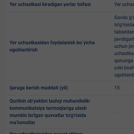
Yer uchastkasi kiradigan yerlar toifasi
Yer uchas
Savdo g‘o
to‘g‘risi
tabiatda
javobgarl
Yer uchastkasidan foydalanish bo`yicha
uchun jin
ogohlantirish
uchastkas
qonunga x
yoki bosh
ogohlanti
Ijaraga berish muddati (yil)
15
Qurilish ob'yektini tashqi muhandislik-
kommunikatsiya tarmoqlariga ulash
-
mumkin bo'lgan quvvatlar to'g'risida
ma'lumotlar