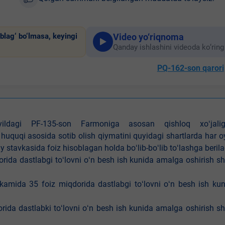
Video yo‘riqnoma
blag‘ bo‘lmasa, keyingi
Qanday ishlashini videoda ko‘ring
PQ-162-son qarori
4-yildagi PF-135-son Farmoniga asosan qishloq xoʻjalig
 huquqi asosida sotib olish qiymatini quyidagi shartlarda har 
tavkasida foiz hisoblagan holda boʻlib-boʻlib toʻlashga berila
ida dastlabgi toʻlovni oʻn besh ish kunida amalga oshirish sh
kamida 35 foiz miqdorida dastlabgi toʻlovni oʻn besh ish ku
rida dastlabki toʻlovni oʻn besh ish kunida amalga oshirish sh