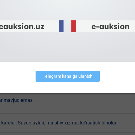
emas
emas
 MFY
joylari joylashgan.
ar mavjud emas.
kafelar, Savdo uylari, maishiy xizmat ko'rsatish binolari.