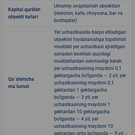
Umumiy ovqatlanish obyektlari
Kapital qurilish
(restoran, kafe, choyxona, bar va
obyekti turlari
boshqalar)
Yer uchastkasida barpo etiladigan
obyektni foydalanishga topshirish
muddati yer uchastkasi ajratilgan
sanadan boshlab quyidagi
muddatlardan oshmasligi kerak:
yer uchastkasining maydoni 0,1
gektargacha bo‘lganda — 2 yil; yer
Qo`shimcha
uchastkasining maydoni 0,1
ma`lumot
gektardan 1 gektargacha
bo‘lganda — 3 yil; yer
uchastkasining maydoni 1
gektardan 10 gektargacha
bo‘lganda — 4 yil; yer
uchastkasining maydoni 10
gektardan ortiq bo‘lganda — 5 yil. -