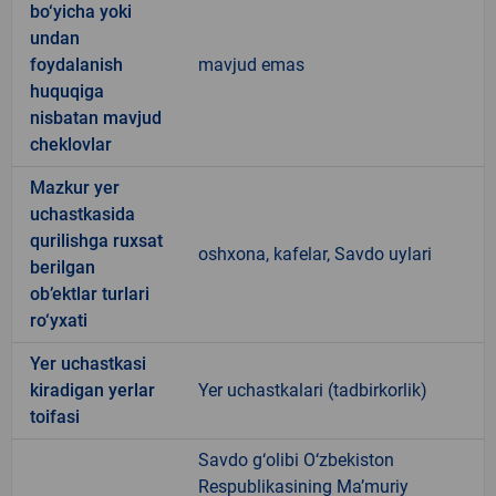
bo‘yicha yoki
undan
foydalanish
mavjud emas
huquqiga
nisbatan mavjud
cheklovlar
Mazkur yer
uchastkasida
qurilishga ruxsat
oshxona, kafelar, Savdo uylari
berilgan
ob’ektlar turlari
ro‘yxati
Yer uchastkasi
kiradigan yerlar
Yer uchastkalari (tadbirkorlik)
toifasi
Savdo g‘olibi O‘zbekiston
Respublikasining Ma’muriy