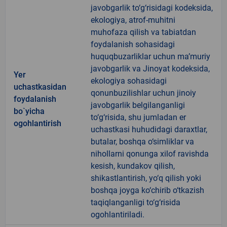
javobgarlik to‘g‘risidagi kodeksida,
ekologiya, atrof-muhitni
muhofaza qilish va tabiatdan
foydalanish sohasidagi
huquqbuzarliklar uchun ma’muriy
javobgarlik va Jinoyat kodeksida,
Yer
ekologiya sohasidagi
uchastkasidan
qonunbuzilishlar uchun jinoiy
foydalanish
javobgarlik belgilanganligi
bo`yicha
to‘g‘risida, shu jumladan er
ogohlantirish
uchastkasi huhudidagi daraxtlar,
butalar, boshqa o‘simliklar va
nihollarni qonunga xilof ravishda
kesish, kundakov qilish,
shikastlantirish, yo‘q qilish yoki
boshqa joyga ko‘chirib o‘tkazish
taqiqlanganligi to‘g‘risida
ogohlantiriladi.