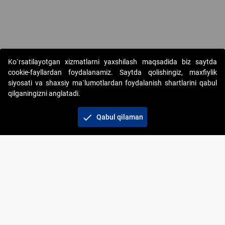
Ko`rsatilayotgan xizmatlarni yaxshilash maqsadida biz saytda
cookie-fayllardan foydalanamiz. Saytda qolishingiz, maxfiylik
siyosati va shaxsiy ma`lumotlardan foydalanish shartlarini qabul
qilganingizni anglatadi.
Copyright © 2017-2026. "Elektron onlayn-auksionlarni
tashkil etish" AJ. Barcha huquqlar himoyalangan
check
Qabul qilaman
To‘lov usullari