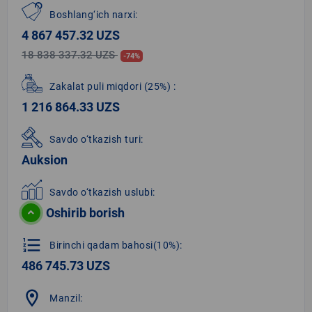
Boshlang‘ich narxi:
4 867 457.32 UZS
18 838 337.32 UZS
-74%
Zakalat puli miqdori
(25%)
:
1 216 864.33 UZS
Savdo o‘tkazish turi:
Auksion
Savdo o‘tkazish uslubi:
Oshirib borish
format_list_numbered
Birinchi qadam bahosi(10%):
486 745.73 UZS
location_on
Manzil: