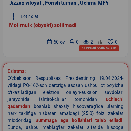
Jizzax viloyati, Forish tumani, Uchma MFY
priority_high
Lot holati:
Mol-mulk (obyekt) sotilmadi
60 oy
0
remove_red_eye
2
0
Muddatli bo‘lib to‘lash
Eslatma:
O‘zbekiston Respublikasi Prezidentining 19.04.2024-
yildagi PQ-162-son qaroriga asosan ushbu lot bo‘yicha
o‘tkaziladigan elektron onlayn-auksion savdolari
jarayonida, ishtirokchilar tomonidan
uchinchi
qadamdan
boshlab shaxsiy hisobvarag‘ida ularning
narx taklifiga nisbatan amaldagi (25.0) foizi zakalat
miqdoridagi
summaga ega bo‘lishlari talab etiladi
.
Bunda, ushbu mablag‘lar zakalat sifatida hisobga