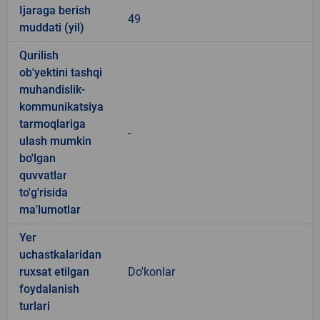
Ijaraga berish
49
muddati (yil)
Qurilish
ob'yektini tashqi
muhandislik-
kommunikatsiya
tarmoqlariga
-
ulash mumkin
bo'lgan
quvvatlar
to'g'risida
ma'lumotlar
Yer
uchastkalaridan
ruxsat etilgan
Do'konlar
foydalanish
turlari