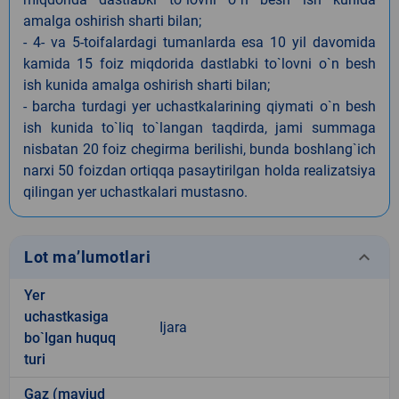
amalga oshirish sharti bilan;
- 4- va 5-toifalardagi tumanlarda esa 10 yil davomida
kamida 15 foiz miqdorida dastlabki to`lovni o`n besh
ish kunida amalga oshirish sharti bilan;
- barcha turdagi yer uchastkalarining qiymati o`n besh
ish kunida to`liq to`langan taqdirda, jami summaga
nisbatan 20 foiz chegirma berilishi, bunda boshlang`ich
narxi 50 foizdan ortiqqa pasaytirilgan holda realizatsiya
qilingan yer uchastkalari mustasno.
keyboard_arrow_down
Lot ma’lumotlari
Yer
uchastkasiga
Ijara
bo`lgan huquq
turi
Gaz (mavjud