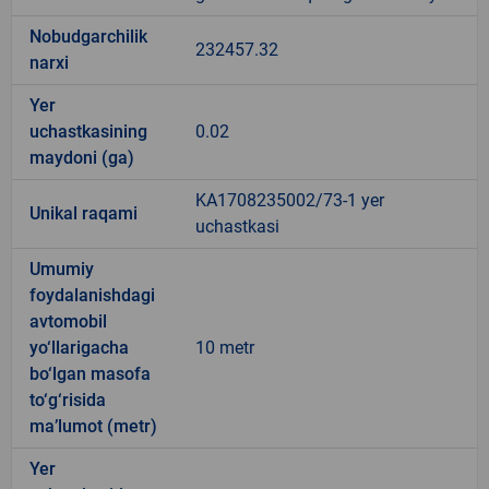
Nobudgarchilik
232457.32
narxi
Yer
uchastkasining
0.02
maydoni (ga)
KA1708235002/73-1 yer
Unikal raqami
uchastkasi
Umumiy
foydalanishdagi
avtomobil
yo‘llarigacha
10 metr
bo‘lgan masofa
to‘g‘risida
ma’lumot (metr)
Yer