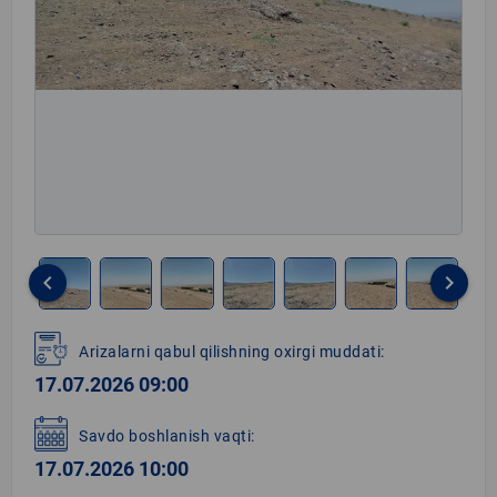
keyboard_arrow_left
keyboard_arrow_right
Item
1
Arizalarni qabul qilishning oxirgi muddati:
of
17.07.2026 09:00
8
Savdo boshlanish vaqti:
17.07.2026 10:00