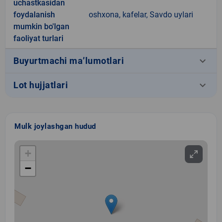
uchastkasidan
foydalanish
oshxona, kafelar, Savdo uylari
mumkin bo'lgan
faoliyat turlari
keyboard_arrow_down
Buyurtmachi ma’lumotlari
keyboard_arrow_down
Lot hujjatlari
Mulk joylashgan hudud
+
−