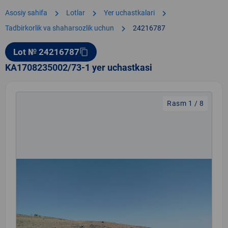
chevron_right
chevron_right
chevron_right
Asosiy sahifa
Lotlar
Yer uchastkalari
chevron_right
Tadbirkorlik va shaharsozlik uchun
24216787
Lot № 24216787
content_copy
KA1708235002/73-1 yer uchastkasi
Rasm 1 / 8