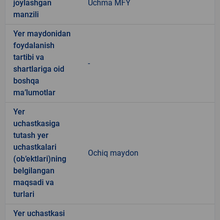
joylashgan
Uchma MFY
manzili
Yer maydonidan
foydalanish
tartibi va
-
shartlariga oid
boshqa
ma’lumotlar
Yer
uchastkasiga
tutash yer
uchastkalari
Ochiq maydon
(ob’ektlari)ning
belgilangan
maqsadi va
turlari
Yer uchastkasi