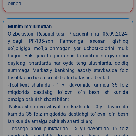
olinadi.
Muhim ma’lumotlar:
O`zbekiston Respublikasi Prezidentining 06.09.2024-
yildagi PF-135-son Farmoniga asosan qishloq
xo`jaligiga mo`ljallanmagan yer uchastkalarini mulk
huquqi yoki ijara huquqi asosida sotib olish qiymatini
quyidagi shartlarda har oyda teng ulushlarda, qoldiq
summaga Markaziy bankning asosiy stavkasida foiz
hisoblagan holda bo`lib-bo`lib to`lashga beriladi:
-Toshkent shahrida - 1 yil davomida kamida 35 foiz
miqdorida dastlabgi to`lovni o`n besh ish kunida
amalga oshirish sharti bilan;
-Nukus shahri va viloyat markazlarida - 3 yil davomida
kamida 35 foiz miqdorida dastlabgi to`lovni o`n besh
ish kunida amalga oshirish sharti bilan;
- boshqa aholi punktlarida - 5 yil davomida 15 foiz
miqdorida dastlabki to`lovni o`n besh ish kunida