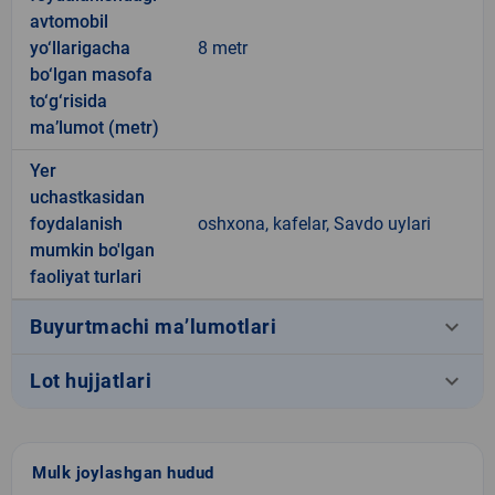
avtomobil
yo‘llarigacha
8 metr
bo‘lgan masofa
to‘g‘risida
ma’lumot (metr)
Yer
uchastkasidan
foydalanish
oshxona, kafelar, Savdo uylari
mumkin bo'lgan
faoliyat turlari
keyboard_arrow_down
Buyurtmachi ma’lumotlari
keyboard_arrow_down
Lot hujjatlari
Mulk joylashgan hudud