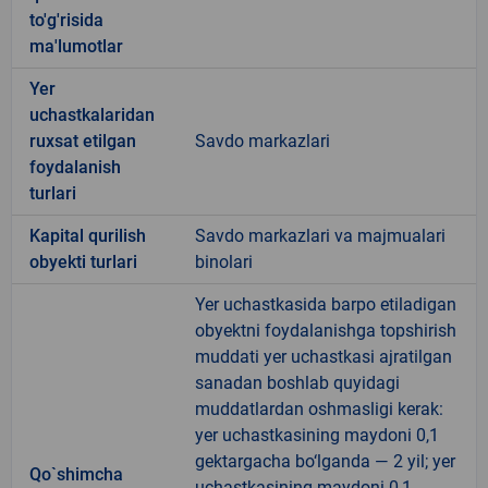
to'g'risida
ma'lumotlar
Yer
uchastkalaridan
ruxsat etilgan
Savdo markazlari
foydalanish
turlari
Kapital qurilish
Savdo markazlari va majmualari
obyekti turlari
binolari
Yer uchastkasida barpo etiladigan
obyektni foydalanishga topshirish
muddati yer uchastkasi ajratilgan
sanadan boshlab quyidagi
muddatlardan oshmasligi kerak:
yer uchastkasining maydoni 0,1
gektargacha bo‘lganda — 2 yil; yer
Qo`shimcha
uchastkasining maydoni 0,1