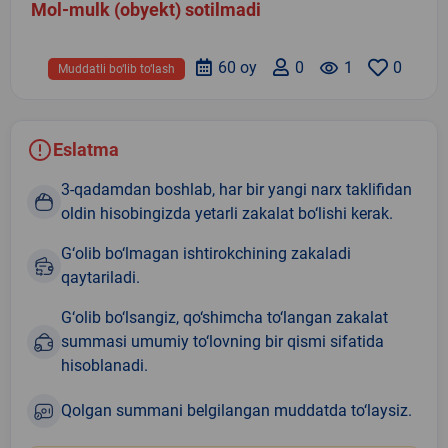
Mol-mulk (obyekt) sotilmadi
60 oy
0
remove_red_eye
1
0
Muddatli bo‘lib to‘lash
Eslatma
3-qadamdan boshlab, har bir yangi narx taklifidan
oldin hisobingizda yetarli zakalat bo‘lishi kerak.
G‘olib bo‘lmagan ishtirokchining zakaladi
qaytariladi.
G‘olib bo‘lsangiz, qo‘shimcha to‘langan zakalat
summasi umumiy to‘lovning bir qismi sifatida
hisoblanadi.
Qolgan summani belgilangan muddatda to‘laysiz.