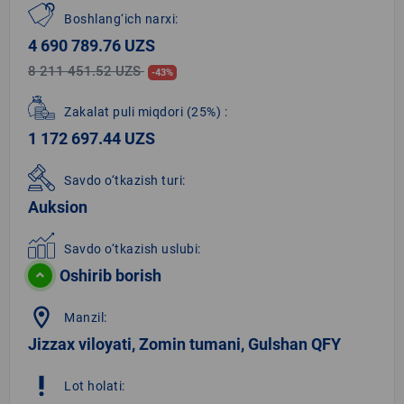
Boshlang‘ich narxi:
4 690 789.76 UZS
8 211 451.52 UZS
-43%
Zakalat puli miqdori
(25%)
:
1 172 697.44 UZS
Savdo o‘tkazish turi:
Auksion
Savdo o‘tkazish uslubi:
Oshirib borish
location_on
Manzil:
Jizzax viloyati, Zomin tumani, Gulshan QFY
priority_high
Lot holati: