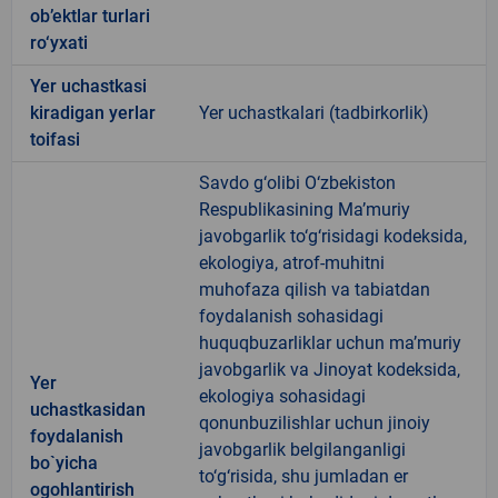
ob’ektlar turlari
ro‘yxati
Yer uchastkasi
kiradigan yerlar
Yer uchastkalari (tadbirkorlik)
toifasi
Savdo g‘olibi O‘zbekiston
Respublikasining Ma’muriy
javobgarlik to‘g‘risidagi kodeksida,
ekologiya, atrof-muhitni
muhofaza qilish va tabiatdan
foydalanish sohasidagi
huquqbuzarliklar uchun ma’muriy
javobgarlik va Jinoyat kodeksida,
Yer
ekologiya sohasidagi
uchastkasidan
qonunbuzilishlar uchun jinoiy
foydalanish
javobgarlik belgilanganligi
bo`yicha
to‘g‘risida, shu jumladan er
ogohlantirish