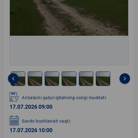
keyboard_arrow_left
keyboard_arrow_right
Item
1
Arizalarni qabul qilishning oxirgi muddati:
of
17.07.2026 09:00
6
Savdo boshlanish vaqti:
17.07.2026 10:00