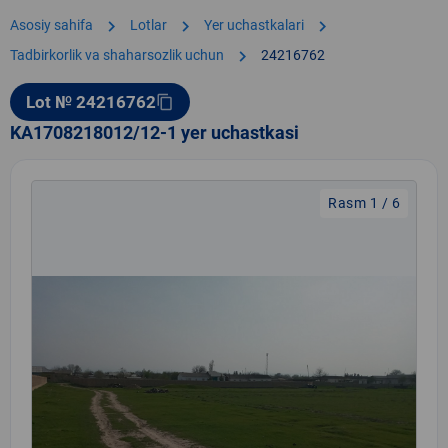
chevron_right
chevron_right
chevron_right
Asosiy sahifa
Lotlar
Yer uchastkalari
chevron_right
Tadbirkorlik va shaharsozlik uchun
24216762
Lot № 24216762
content_copy
KA1708218012/12-1 yer uchastkasi
Rasm 1 / 6