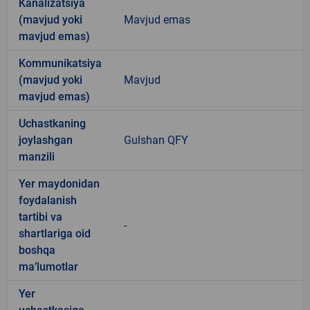
Kanalizatsiya
(mavjud yoki
Mavjud emas
mavjud emas)
Kommunikatsiya
(mavjud yoki
Mavjud
mavjud emas)
Uchastkaning
joylashgan
Gulshan QFY
manzili
Yer maydonidan
foydalanish
tartibi va
-
shartlariga oid
boshqa
ma’lumotlar
Yer