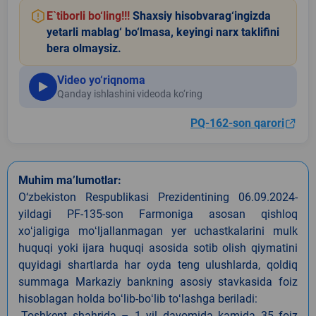
E`tiborli bo‘ling!!!
Shaxsiy hisobvarag‘ingizda
yetarli mablag‘ bo‘lmasa, keyingi narx taklifini
bera olmaysiz.
Video yo‘riqnoma
Qanday ishlashini videoda ko‘ring
PQ-162-son qarori
Muhim ma’lumotlar:
O‘zbekiston Respublikasi Prezidentining 06.09.2024-
yildagi PF-135-son Farmoniga asosan qishloq
xoʻjaligiga moʻljallanmagan yer uchastkalarini mulk
huquqi yoki ijara huquqi asosida sotib olish qiymatini
quyidagi shartlarda har oyda teng ulushlarda, qoldiq
summaga Markaziy bankning asosiy stavkasida foiz
hisoblagan holda boʻlib-boʻlib toʻlashga beriladi:
-Toshkent shahrida – 1 yil davomida kamida 35 foiz