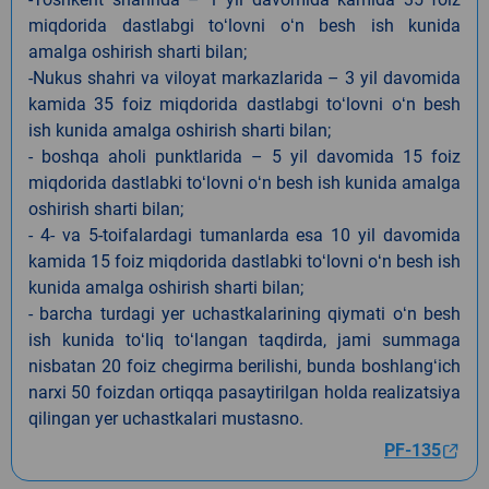
miqdorida dastlabgi toʻlovni oʻn besh ish kunida
amalga oshirish sharti bilan;
-Nukus shahri va viloyat markazlarida – 3 yil davomida
kamida 35 foiz miqdorida dastlabgi toʻlovni oʻn besh
ish kunida amalga oshirish sharti bilan;
- boshqa aholi punktlarida – 5 yil davomida 15 foiz
miqdorida dastlabki toʻlovni oʻn besh ish kunida amalga
oshirish sharti bilan;
- 4- va 5-toifalardagi tumanlarda esa 10 yil davomida
kamida 15 foiz miqdorida dastlabki toʻlovni oʻn besh ish
kunida amalga oshirish sharti bilan;
- barcha turdagi yer uchastkalarining qiymati oʻn besh
ish kunida toʻliq toʻlangan taqdirda, jami summaga
nisbatan 20 foiz chegirma berilishi, bunda boshlangʻich
narxi 50 foizdan ortiqqa pasaytirilgan holda realizatsiya
qilingan yer uchastkalari mustasno.
PF-135