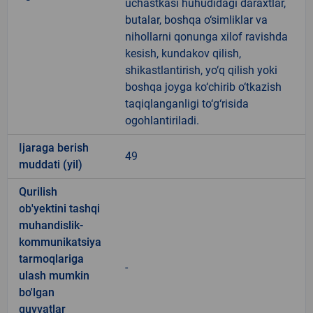
uchastkasi huhudidagi daraxtlar,
butalar, boshqa o‘simliklar va
nihollarni qonunga xilof ravishda
kesish, kundakov qilish,
shikastlantirish, yo‘q qilish yoki
boshqa joyga ko‘chirib o‘tkazish
taqiqlanganligi to‘g‘risida
ogohlantiriladi.
Ijaraga berish
49
muddati (yil)
Qurilish
ob'yektini tashqi
muhandislik-
kommunikatsiya
tarmoqlariga
-
ulash mumkin
bo'lgan
quvvatlar