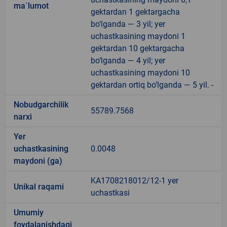
ma`lumot
gektardan 1 gektargacha
bo‘lganda — 3 yil; yer
uchastkasining maydoni 1
gektardan 10 gektargacha
bo‘lganda — 4 yil; yer
uchastkasining maydoni 10
gektardan ortiq bo‘lganda — 5 yil. -
Nobudgarchilik
55789.7568
narxi
Yer
uchastkasining
0.0048
maydoni (ga)
KA1708218012/12-1 yer
Unikal raqami
uchastkasi
Umumiy
foydalanishdagi