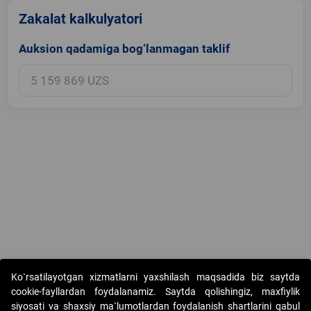
Zakalat kalkulyatori
Auksion qadamiga bog‘lanmagan taklif
Copyright © 2017-2026. "Elektron onlayn-auksionlarni tashkil etish"
Ko`rsatilayotgan xizmatlarni yaxshilash maqsadida biz saytda
AJ. Barcha huquqlar himoyalangan
cookie-fayllardan foydalanamiz. Saytda qolishingiz, maxfiylik
siyosati va shaxsiy ma`lumotlardan foydalanish shartlarini qabul