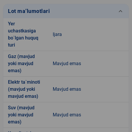
keyboard_arrow_down
Lot ma’lumotlari
Yer
uchastkasiga
Ijara
bo`lgan huquq
turi
Gaz (mavjud
yoki mavjud
Mavjud emas
emas)
Elektr ta`minoti
(mavjud yoki
Mavjud emas
mavjud emas)
Suv (mavjud
yoki mavjud
Mavjud emas
emas)