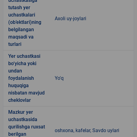
uchastkasiga
tutash yer
uchastkalari
Axoli uy-joylari
(ob’ektlari)ning
belgilangan
maqsadi va
turlari
Yer uchastkasi
bo‘yicha yoki
undan
foydalanish
Yo'q
huquqiga
nisbatan mavjud
cheklovlar
Mazkur yer
uchastkasida
qurilishga ruxsat
oshxona, kafelar, Savdo uylari
berilgan