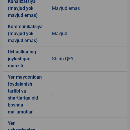
Kanalizatsiya
(mavjud yoki
Mavjud emas
mavjud emas)
Kommunikatsiya
(mavjud yoki
Mavjud
mavjud emas)
Uchastkaning
joylashgan
Shirin QFY
manzili
Yer maydonidan
foydalanish
tartibi va
-
shartlariga oid
boshqa
ma’lumotlar
Yer