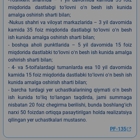
miqdorida dastlabgi toʻlovni oʻn besh ish kunida
amalga oshirish sharti bilan;
-Nukus shahri va viloyat markazlarida – 3 yil davomida
kamida 35 foiz miqdorida dastlabgi toʻlovni oʻn besh
ish kunida amalga oshirish sharti bilan;
- boshqa aholi punktlarida – 5 yil davomida 15 foiz
miqdorida dastlabki toʻlovni oʻn besh ish kunida amalga
oshirish sharti bilan;
- 4- va 5-toifalardagi tumanlarda esa 10 yil davomida
kamida 15 foiz miqdorida dastlabki toʻlovni oʻn besh ish
kunida amalga oshirish sharti bilan;
- barcha turdagi yer uchastkalarining qiymati oʻn besh
ish kunida toʻliq toʻlangan taqdirda, jami summaga
nisbatan 20 foiz chegirma berilishi, bunda boshlangʻich
narxi 50 foizdan ortiqqa pasaytirilgan holda realizatsiya
qilingan yer uchastkalari mustasno.
PF-135