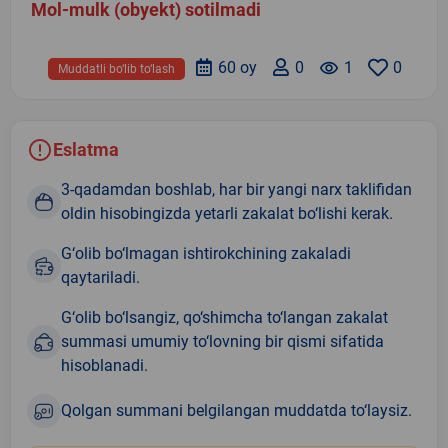
Mol-mulk (obyekt) sotilmadi
60 oy
0
remove_red_eye
1
0
Muddatli bo‘lib to‘lash
Eslatma
3-qadamdan boshlab, har bir yangi narx taklifidan
oldin hisobingizda yetarli zakalat bo‘lishi kerak.
G‘olib bo‘lmagan ishtirokchining zakaladi
qaytariladi.
G‘olib bo‘lsangiz, qo‘shimcha to‘langan zakalat
summasi umumiy to‘lovning bir qismi sifatida
hisoblanadi.
Qolgan summani belgilangan muddatda to‘laysiz.