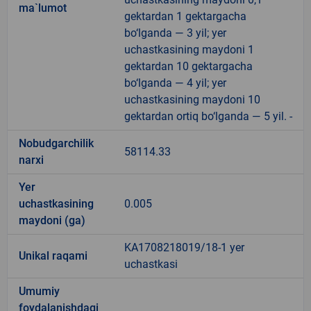
ma`lumot
gektardan 1 gektargacha
bo‘lganda — 3 yil; yer
uchastkasining maydoni 1
gektardan 10 gektargacha
bo‘lganda — 4 yil; yer
uchastkasining maydoni 10
gektardan ortiq bo‘lganda — 5 yil. -
Nobudgarchilik
58114.33
narxi
Yer
uchastkasining
0.005
maydoni (ga)
KA1708218019/18-1 yer
Unikal raqami
uchastkasi
Umumiy
foydalanishdagi