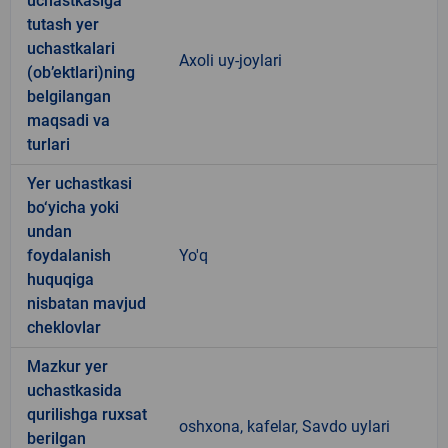
uchastkasiga
tutash yer
uchastkalari
Axoli uy-joylari
(ob’ektlari)ning
belgilangan
maqsadi va
turlari
Yer uchastkasi
bo‘yicha yoki
undan
foydalanish
Yo'q
huquqiga
nisbatan mavjud
cheklovlar
Mazkur yer
uchastkasida
qurilishga ruxsat
oshxona, kafelar, Savdo uylari
berilgan