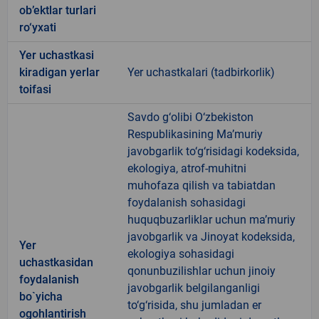
ob’ektlar turlari
ro‘yxati
Yer uchastkasi
kiradigan yerlar
Yer uchastkalari (tadbirkorlik)
toifasi
Savdo g‘olibi O‘zbekiston
Respublikasining Ma’muriy
javobgarlik to‘g‘risidagi kodeksida,
ekologiya, atrof-muhitni
muhofaza qilish va tabiatdan
foydalanish sohasidagi
huquqbuzarliklar uchun ma’muriy
javobgarlik va Jinoyat kodeksida,
Yer
ekologiya sohasidagi
uchastkasidan
qonunbuzilishlar uchun jinoiy
foydalanish
javobgarlik belgilanganligi
bo`yicha
to‘g‘risida, shu jumladan er
ogohlantirish