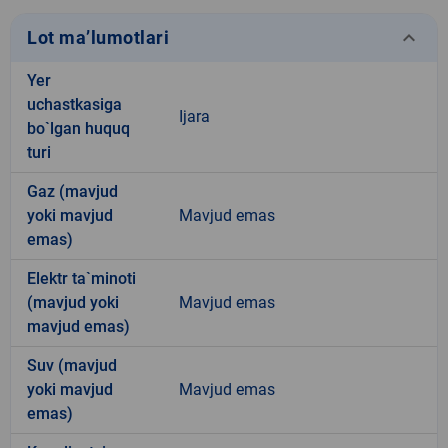
keyboard_arrow_down
Lot ma’lumotlari
Yer
uchastkasiga
Ijara
bo`lgan huquq
turi
Gaz (mavjud
yoki mavjud
Mavjud emas
emas)
Elektr ta`minoti
(mavjud yoki
Mavjud emas
mavjud emas)
Suv (mavjud
yoki mavjud
Mavjud emas
emas)