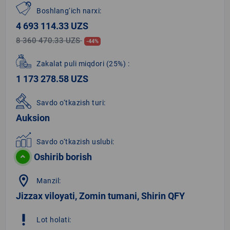
Boshlang‘ich narxi:
4 693 114.33 UZS
8 360 470.33 UZS
-44%
Zakalat puli miqdori
(25%)
:
1 173 278.58 UZS
Savdo o‘tkazish turi:
Auksion
Savdo o‘tkazish uslubi:
Oshirib borish
location_on
Manzil:
Jizzax viloyati, Zomin tumani, Shirin QFY
priority_high
Lot holati: