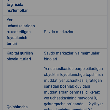
to'g'risida
ma'lumotlar
Yer
uchastkalaridan
ruxsat etilgan
Savdo markazlari
foydalanish
turlari
Kapital qurilish
Savdo markazlari va majmualari
obyekti turlari
binolari
Yer uchastkasida barpo etiladigan
obyektni foydalanishga topshirish
muddati yer uchastkasi ajratilgan
sanadan boshlab quyidagi
muddatlardan oshmasligi kerak:
yer uchastkasining maydoni 0,1
gektargacha bo‘lganda — 2 yil; yer
Qo`shimcha
uchastkasining maydoni 0,1