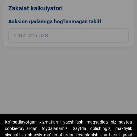
Zakalat kalkulyatori
Auksion qadamiga bog‘lanmagan taklif
Copyright © 2017-2026. "Elektron onlayn-auksionlarni tashkil etish"
Ko`rsatilayotgan xizmatlarni yaxshilash maqsadida biz saytda
AJ. Barcha huquqlar himoyalangan
cookie-fayllardan foydalanamiz. Saytda qolishingiz, maxfiylik
siyosati va shaxsiy ma`lumotlardan foydalanish shartlarini qabul