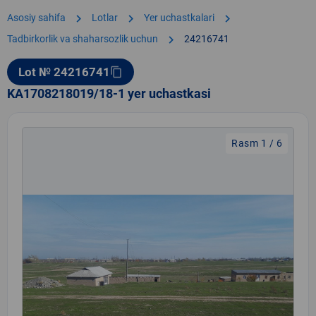
chevron_right
chevron_right
chevron_right
Asosiy sahifa
Lotlar
Yer uchastkalari
chevron_right
Tadbirkorlik va shaharsozlik uchun
24216741
Lot № 24216741
content_copy
KA1708218019/18-1 yer uchastkasi
Rasm 1 / 6