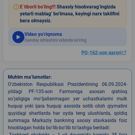
E`tiborli bo‘ling!!!
Shaxsiy hisobvarag‘ingizda
yetarli mablag‘ bo‘lmasa, keyingi narx taklifini
bera olmaysiz.
Video yo‘riqnoma
Qanday ishlashini videoda ko‘ring
PQ-162-son qarori
Muhim ma’lumotlar:
O‘zbekiston Respublikasi Prezidentining 06.09.2024-
yildagi PF-135-son Farmoniga asosan qishloq
xoʻjaligiga moʻljallanmagan yer uchastkalarini mulk
huquqi yoki ijara huquqi asosida sotib olish qiymatini
quyidagi shartlarda har oyda teng ulushlarda, qoldiq
summaga Markaziy bankning asosiy stavkasida foiz
hisoblagan holda boʻlib-boʻlib toʻlashga beriladi:
-Toshkent shahrida – 1 yil davomida kamida 35 foiz