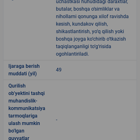
uchastkasi huhudidagi daraxtlar,
butalar, boshqa o‘simliklar va
nihollarni qonunga xilof ravishda
kesish, kundakov qilish,
shikastlantirish, yo‘q qilish yoki
boshqa joyga ko‘chirib o‘tkazish
taqiqlanganligi to‘g‘risida
ogohlantiriladi.
Ijaraga berish
49
muddati (yil)
Qurilish
ob'yektini tashqi
muhandislik-
kommunikatsiya
tarmoqlariga
-
ulash mumkin
bo'lgan
quvvatlar