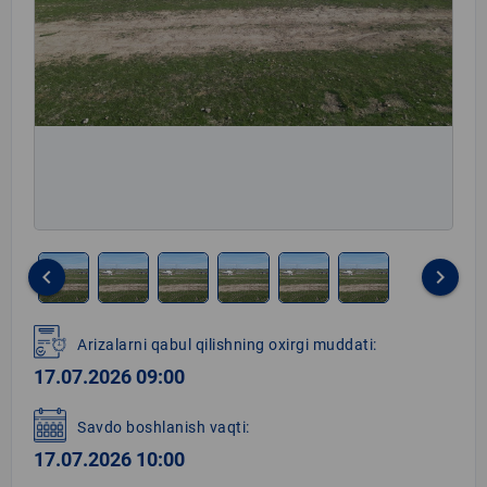
keyboard_arrow_left
keyboard_arrow_right
Item
1
Arizalarni qabul qilishning oxirgi muddati:
of
17.07.2026 09:00
6
Savdo boshlanish vaqti:
17.07.2026 10:00