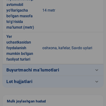
avtomobil
yo‘llarigacha
14 metr
bo‘lgan masofa
to‘g‘risida
ma’lumot (metr)
Yer
uchastkasidan
foydalanish
oshxona, kafelar, Savdo uylari
mumkin bo'lgan
faoliyat turlari
keyboard_arrow_down
Buyurtmachi ma’lumotlari
keyboard_arrow_down
Lot hujjatlari
Mulk joylashgan hudud