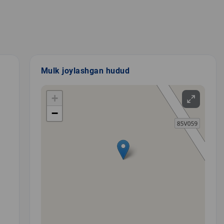
Mulk joylashgan hudud
+
−