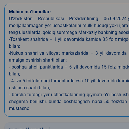
Muhim ma’lumotlar:
O‘zbekiston Respublikasi Prezidentining 06.09.202
moʻljallanmagan yer uchastkalarini mulk huquqi yoki ijara
teng ulushlarda, qoldiq summaga Markaziy bankning asosiy s
-Toshkent shahrida – 1 yil davomida kamida 35 foiz miqdor
bilan;
-Nukus shahri va viloyat markazlarida – 3 yil davomida 
amalga oshirish sharti bilan;
- boshqa aholi punktlarida – 5 yil davomida 15 foiz miqdo
bilan;
- 4- va 5-toifalardagi tumanlarda esa 10 yil davomida kami
oshirish sharti bilan;
- barcha turdagi yer uchastkalarining qiymati oʻn besh is
chegirma berilishi, bunda boshlangʻich narxi 50 foizdan o
mustasno.