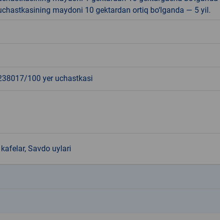
r uchastkasining maydoni 10 gektardan ortiq bo‘lganda — 5 yil.
8017/100 yer uchastkasi
kafelar, Savdo uylari
k
k