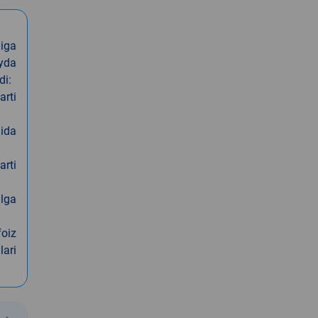
iga
oyda
di:
arti
nida
arti
alga
foiz
lari