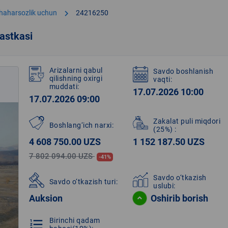
chevron_right
shaharsozlik uchun
24216250
astkasi
Arizalarni qabul
Savdo boshlanish
qilishning oxirgi
vaqti:
muddati:
17.07.2026 10:00
17.07.2026 09:00
Zakalat puli miqdori
Boshlang‘ich narxi:
(25%)
:
4 608 750.00 UZS
1 152 187.50 UZS
7 802 094.00 UZS
-41%
Savdo o‘tkazish
Savdo o‘tkazish turi:
uslubi:
Auksion
Oshirib borish
Birinchi qadam
format_list_numbered