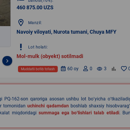
bahosi(10%):
460 875.00 UZS
location_on
Manzil:
Navoiy viloyati, Nurota tumani, Chuya MFY
priority_high
Lot holati:
Mol-mulk (obyekt) sotilmadi
keyboard_arrow_right
60 oy
0
remove_red_eye
3
Muddatli bo‘lib to‘lash
agi PQ-162-son qaroriga asosan ushbu lot boʻyicha oʻtkazilad
lar tomonidan
uchinchi qadamdan
boshlab shaxsiy hisobvaragʻ
akalat miqdoridagi
summaga ega boʻlishlari talab etiladi
. Bu