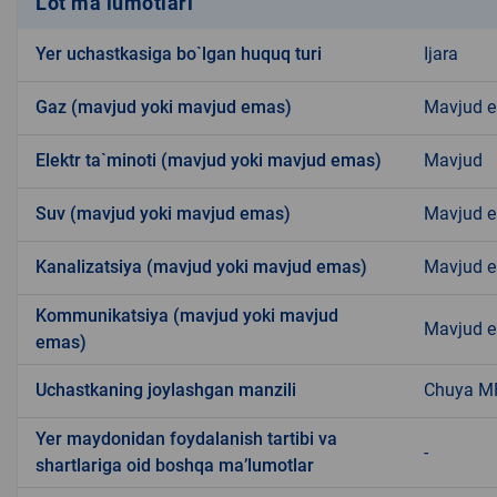
Lot ma’lumotlari
Yer uchastkasiga bo`lgan huquq turi
Ijara
Gaz (mavjud yoki mavjud emas)
Mavjud 
Elektr ta`minoti (mavjud yoki mavjud emas)
Mavjud
Suv (mavjud yoki mavjud emas)
Mavjud 
Kanalizatsiya (mavjud yoki mavjud emas)
Mavjud 
Kommunikatsiya (mavjud yoki mavjud
Mavjud 
emas)
Uchastkaning joylashgan manzili
Chuya M
Yer maydonidan foydalanish tartibi va
-
shartlariga oid boshqa ma’lumotlar