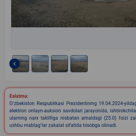
keyboard_arrow_left
Item
1
of
4
Eslatma:
Oʻzbekiston Respublikasi Prezidentining 19.04.2024-yild
elektron onlayn-auksion savdolari jarayonida, ishtirokchi
ularning narx taklifiga nisbatan amaldagi (25.0) foizi z
ushbu mablagʻlar zakalat sifatida hisobga olinadi.