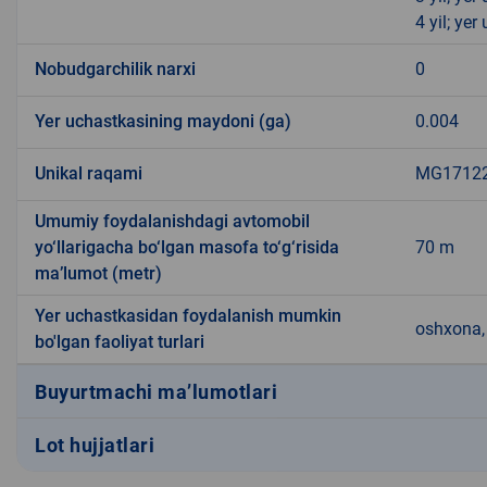
4 yil; ye
Nobudgarchilik narxi
0
Yer uchastkasining maydoni (ga)
0.004
Unikal raqami
MG171223
Umumiy foydalanishdagi avtomobil
yo‘llarigacha bo‘lgan masofa to‘g‘risida
70 m
ma’lumot (metr)
Yer uchastkasidan foydalanish mumkin
oshxona, 
bo'lgan faoliyat turlari
Buyurtmachi ma’lumotlari
Lot hujjatlari