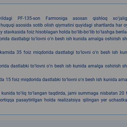
4-yildagi PF-135-son Farmoniga asosan qishloq xoʻjalig
 huquqi asosida sotib olish qiymatini quyidagi shartlarda har 
tavkasida foiz hisoblagan holda boʻlib-boʻlib toʻlashga berila
ida dastlabgi toʻlovni oʻn besh ish kunida amalga oshirish sh
kamida 35 foiz miqdorida dastlabgi toʻlovni oʻn besh ish ku
rida dastlabki toʻlovni oʻn besh ish kunida amalga oshirish sh
da 15 foiz miqdorida dastlabki toʻlovni oʻn besh ish kunida am
h kunida toʻliq toʻlangan taqdirda, jami summaga nisbatan 20 
rtiqqa pasaytirilgan holda realizatsiya qilingan yer uchastka