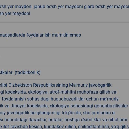
'sh yer maydoni janub bo'sh yer maydoni g'arb bo'sh yer maydo
'sh yer maydoni
maqsadlarda foydalanish mumkin emas
tkalari (tadbirkorlik)
libi O‘zbekiston Respublikasining Ma’muriy javobgarlik
dagi kodeksida, ekologiya, atrof-muhitni muhofaza qilish va
n foydalanish sohasidagi huquqbuzarliklar uchun ma’muriy
ik va Jinoyat kodeksida, ekologiya sohasidagi qonunbuzilishlar
oiy javobgarlik belgilanganligi to‘g‘risida, shu jumladan er
i huhudidagi daraxtlar, butalar, boshqa o‘simliklar va nihollarni
ilof ravishda kesish, kundakov qilish, shikastlantirish, yo‘q qili