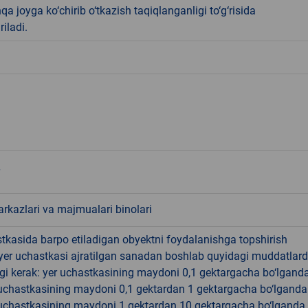
qa joyga ko‘chirib o‘tkazish taqiqlanganligi to‘g‘risida
riladi.
rkazlari va majmualari binolari
tkasida barpo etiladigan obyektni foydalanishga topshirish
yer uchastkasi ajratilgan sanadan boshlab quyidagi muddatlar
gi kerak: yer uchastkasining maydoni 0,1 gektargacha bo‘lgand
r uchastkasining maydoni 0,1 gektardan 1 gektargacha bo‘lgand
r uchastkasining maydoni 1 gektardan 10 gektargacha bo‘lganda