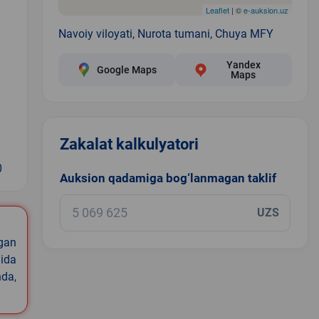
Leaflet
| ©
e-auksion.uz
Navoiy viloyati, Nurota tumani, Chuya MFY
Yandex
Google Maps
Maps
Zakalat kalkulyatori
0
Auksion qadamiga bog‘lanmagan taklif
UZS
igan
ida
nda,