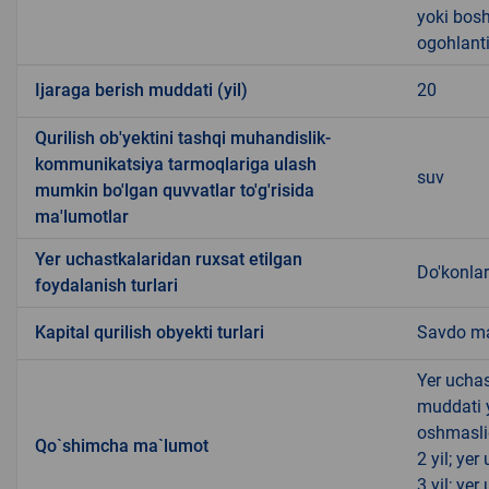
yoki bosh
ogohlanti
Ijaraga berish muddati (yil)
20
Qurilish ob'yektini tashqi muhandislik-
kommunikatsiya tarmoqlariga ulash
suv
mumkin bo'lgan quvvatlar to'g'risida
ma'lumotlar
Yer uchastkalaridan ruxsat etilgan
Do'konlar
foydalanish turlari
Kapital qurilish obyekti turlari
Savdo ma
Yer uchas
muddati 
oshmasli
Qo`shimcha ma`lumot
2 yil; ye
3 yil; ye