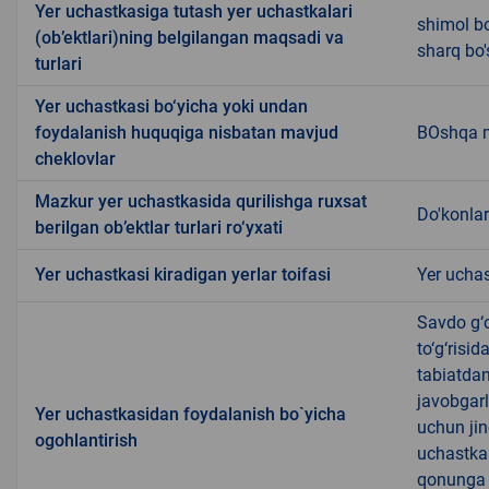
Yer uchastkasiga tutash yer uchastkalari
shimol bo
(ob’ektlari)ning belgilangan maqsadi va
sharq bo
turlari
Yer uchastkasi bo‘yicha yoki undan
foydalanish huquqiga nisbatan mavjud
BOshqa 
cheklovlar
Mazkur yer uchastkasida qurilishga ruxsat
Do'konlar
berilgan ob’ektlar turlari ro‘yxati
Yer uchastkasi kiradigan yerlar toifasi
Yer uchas
Savdo g‘o
to‘g‘risi
tabiatda
javobgarl
Yer uchastkasidan foydalanish bo`yicha
uchun jin
ogohlantirish
uchastkas
qonunga x