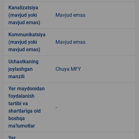
Kanalizatsiya
(mavjud yoki
Mavjud emas
mavjud emas)
Kommunikatsiya
(mavjud yoki
Mavjud emas
mavjud emas)
Uchastkaning
joylashgan
Chuya MFY
manzili
Yer maydonidan
foydalanish
tartibi va
-
shartlariga oid
boshqa
ma’lumotlar
Yer