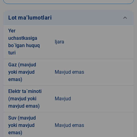
keyboard_arrow_down
Lot ma’lumotlari
Yer
uchastkasiga
Ijara
bo`lgan huquq
turi
Gaz (mavjud
yoki mavjud
Mavjud emas
emas)
Elektr ta`minoti
(mavjud yoki
Mavjud
mavjud emas)
Suv (mavjud
yoki mavjud
Mavjud emas
emas)