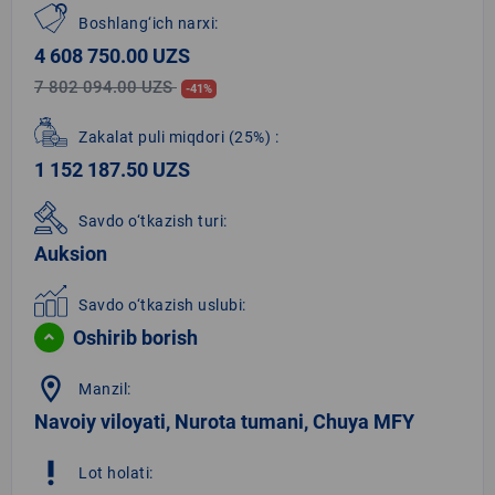
Boshlang‘ich narxi:
4 608 750.00 UZS
7 802 094.00 UZS
-41%
Zakalat puli miqdori
(25%)
:
1 152 187.50 UZS
Savdo o‘tkazish turi:
Auksion
Savdo o‘tkazish uslubi:
Oshirib borish
location_on
Manzil:
Navoiy viloyati, Nurota tumani, Chuya MFY
priority_high
Lot holati: