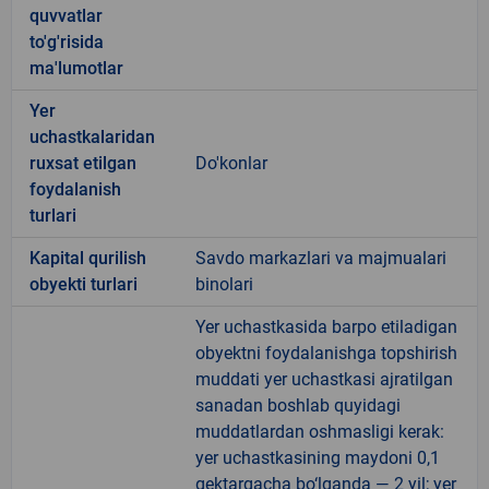
quvvatlar
to'g'risida
ma'lumotlar
Yer
uchastkalaridan
ruxsat etilgan
Do'konlar
foydalanish
turlari
Kapital qurilish
Savdo markazlari va majmualari
obyekti turlari
binolari
Yer uchastkasida barpo etiladigan
obyektni foydalanishga topshirish
muddati yer uchastkasi ajratilgan
sanadan boshlab quyidagi
muddatlardan oshmasligi kerak:
yer uchastkasining maydoni 0,1
gektargacha bo‘lganda — 2 yil; yer