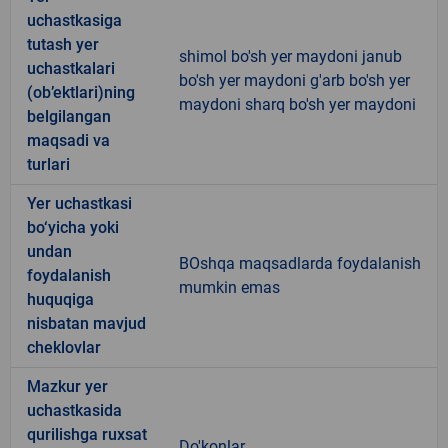
uchastkasiga
tutash yer
shimol bo'sh yer maydoni janub
uchastkalari
bo'sh yer maydoni g'arb bo'sh yer
(ob’ektlari)ning
maydoni sharq bo'sh yer maydoni
belgilangan
maqsadi va
turlari
Yer uchastkasi
bo‘yicha yoki
undan
BOshqa maqsadlarda foydalanish
foydalanish
mumkin emas
huquqiga
nisbatan mavjud
cheklovlar
Mazkur yer
uchastkasida
qurilishga ruxsat
Do'konlar