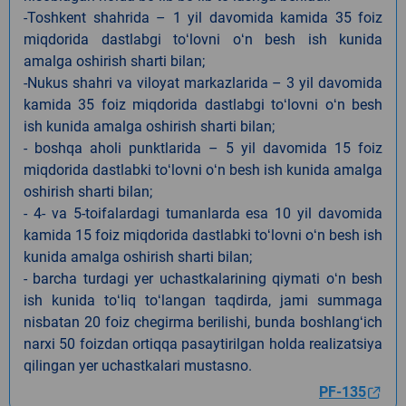
-Toshkent shahrida – 1 yil davomida kamida 35 foiz
miqdorida dastlabgi toʻlovni oʻn besh ish kunida
amalga oshirish sharti bilan;
-Nukus shahri va viloyat markazlarida – 3 yil davomida
kamida 35 foiz miqdorida dastlabgi toʻlovni oʻn besh
ish kunida amalga oshirish sharti bilan;
- boshqa aholi punktlarida – 5 yil davomida 15 foiz
miqdorida dastlabki toʻlovni oʻn besh ish kunida amalga
oshirish sharti bilan;
- 4- va 5-toifalardagi tumanlarda esa 10 yil davomida
kamida 15 foiz miqdorida dastlabki toʻlovni oʻn besh ish
kunida amalga oshirish sharti bilan;
- barcha turdagi yer uchastkalarining qiymati oʻn besh
ish kunida toʻliq toʻlangan taqdirda, jami summaga
nisbatan 20 foiz chegirma berilishi, bunda boshlangʻich
narxi 50 foizdan ortiqqa pasaytirilgan holda realizatsiya
qilingan yer uchastkalari mustasno.
PF-135