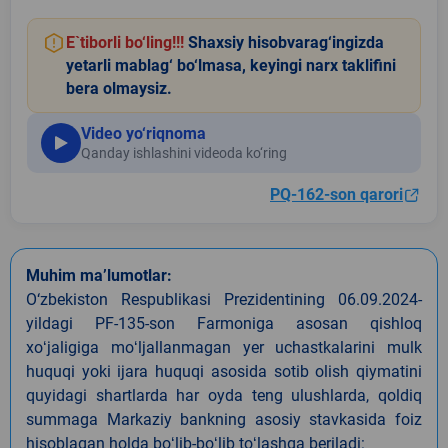
E`tiborli bo‘ling!!!
Shaxsiy hisobvarag‘ingizda
yetarli mablag‘ bo‘lmasa, keyingi narx taklifini
bera olmaysiz.
Video yo‘riqnoma
Qanday ishlashini videoda ko‘ring
PQ-162-son qarori
Muhim ma’lumotlar:
O‘zbekiston Respublikasi Prezidentining 06.09.2024-
yildagi PF-135-son Farmoniga asosan qishloq
xoʻjaligiga moʻljallanmagan yer uchastkalarini mulk
huquqi yoki ijara huquqi asosida sotib olish qiymatini
quyidagi shartlarda har oyda teng ulushlarda, qoldiq
summaga Markaziy bankning asosiy stavkasida foiz
hisoblagan holda boʻlib-boʻlib toʻlashga beriladi: