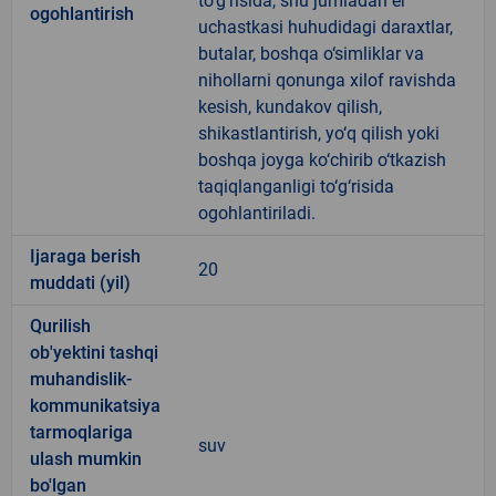
to‘g‘risida, shu jumladan er
ogohlantirish
uchastkasi huhudidagi daraxtlar,
butalar, boshqa o‘simliklar va
nihollarni qonunga xilof ravishda
kesish, kundakov qilish,
shikastlantirish, yo‘q qilish yoki
boshqa joyga ko‘chirib o‘tkazish
taqiqlanganligi to‘g‘risida
ogohlantiriladi.
Ijaraga berish
20
muddati (yil)
Qurilish
ob'yektini tashqi
muhandislik-
kommunikatsiya
tarmoqlariga
suv
ulash mumkin
bo'lgan