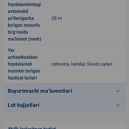
foydalanishdagi
avtomobil
yo‘llarigacha
28 m
bo‘lgan masofa
to‘g‘risida
ma’lumot (metr)
Yer
uchastkasidan
foydalanish
oshxona, kafelar, Savdo uylari
mumkin bo'lgan
faoliyat turlari
keyboard_arrow_down
Buyurtmachi ma’lumotlari
keyboard_arrow_down
Lot hujjatlari
Mulk joylashgan hudud