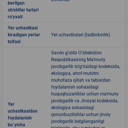
berilgan
ob’ektlar turlari
ro‘yxati
Yer uchastkasi
kiradigan yerlar
Yer uchastkalari (tadbirkorlik)
toifasi
Savdo g‘olibi O‘zbekiston
Respublikasining Ma’muriy
javobgarlik to‘g‘risidagi kodeksida,
ekologiya, atrof-muhitni
muhofaza qilish va tabiatdan
foydalanish sohasidagi
huquqbuzarliklar uchun ma’muriy
javobgarlik va Jinoyat kodeksida,
Yer
ekologiya sohasidagi
uchastkasidan
qonunbuzilishlar uchun jinoiy
foydalanish
javobgarlik belgilanganligi
bo`yicha