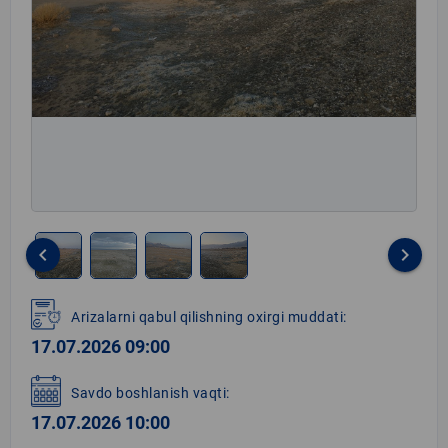
keyboard_arrow_left
keyboard_arrow_right
Item
1
Arizalarni qabul qilishning oxirgi muddati:
of
17.07.2026 09:00
4
Savdo boshlanish vaqti:
17.07.2026 10:00