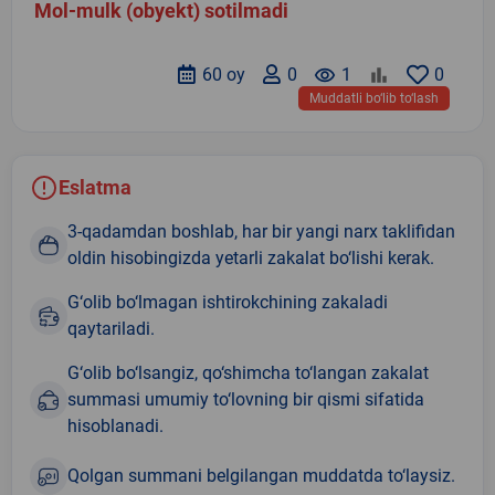
Mol-mulk (obyekt) sotilmadi
60 oy
0
remove_red_eye
1
0
Muddatli bo‘lib to‘lash
Eslatma
3-qadamdan boshlab, har bir yangi narx taklifidan
oldin hisobingizda yetarli zakalat bo‘lishi kerak.
G‘olib bo‘lmagan ishtirokchining zakaladi
qaytariladi.
G‘olib bo‘lsangiz, qo‘shimcha to‘langan zakalat
summasi umumiy to‘lovning bir qismi sifatida
hisoblanadi.
Qolgan summani belgilangan muddatda to‘laysiz.