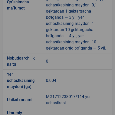
Qo`shimcha
uchastkasining maydoni 0,1
ma`lumot
gektardan 1 gektargacha
bo‘lganda — 3 yil; yer
uchastkasining maydoni 1
gektardan 10 gektargacha
bo‘lganda — 4 yil; yer
uchastkasining maydoni 10
gektardan ortiq bo‘lganda — 5 yil.
Nobudgarchilik
0
narxi
Yer
uchastkasining
0.004
maydoni (ga)
MG1712238017/114 yer
Unikal raqami
uchastkasi
Umumiy