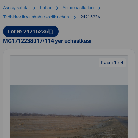
chevron_right
chevron_right
chevron_right
Asosiy sahifa
Lotlar
Yer uchastkalari
chevron_right
Tadbirkorlik va shaharsozlik uchun
24216236
Lot № 24216236
content_copy
MG1712238017/114 yer uchastkasi
Rasm 1 / 4