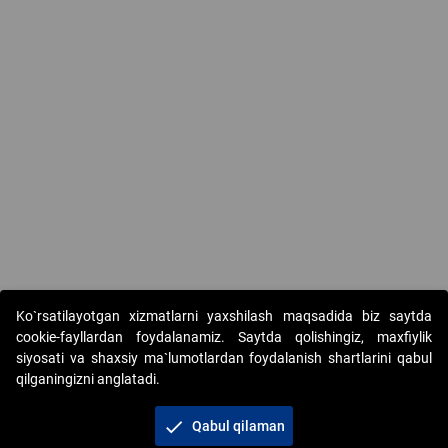
Ko`rsatilayotgan xizmatlarni yaxshilash maqsadida biz saytda
cookie-fayllardan foydalanamiz. Saytda qolishingiz, maxfiylik
siyosati va shaxsiy ma`lumotlardan foydalanish shartlarini qabul
qilganingizni anglatadi.
Copyright © 2017-2026. "Elektron onlayn-auksionlarni
tashkil etish" AJ. Barcha huquqlar himoyalangan
check
Qabul qilaman