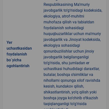
Respublikasining Ma’muriy
javobgarlik to‘g‘risidagi kodeksida,
ekologiya, atrof-muhitni
muhofaza qilish va tabiatdan
foydalanish sohasidagi
huquqbuzarliklar uchun ma’muriy
javobgarlik va Jinoyat kodeksida,
Yer
ekologiya sohasidagi
uchastkasidan
qonunbuzilishlar uchun jinoiy
foydalanish
javobgarlik belgilanganligi
bo`yicha
to‘g‘risida, shu jumladan er
ogohlantirish
uchastkasi huhudidagi daraxtlar,
butalar, boshqa o‘simliklar va
nihollarni qonunga xilof ravishda
kesish, kundakov qilish,
shikastlantirish, yo‘q qilish yoki
boshqa joyga ko‘chirib o‘tkazish
taqiqlanganligi to‘g‘risida