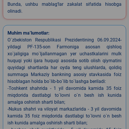
Bunda, ushbu mablag‘lar zakalat sifatida hisobga
olinadi.
Muhim ma’lumotlar:
O`zbekiston Respublikasi Prezidentining 06.09.2024-
yildagi PF-135-son Farmoniga asosan qishloq
xo`jaligiga mo`ljallanmagan yer uchastkalarini mulk
huquqi yoki ijara huquqi asosida sotib olish qiymatini
quyidagi shartlarda har oyda teng ulushlarda, qoldiq
summaga Markaziy bankning asosiy stavkasida foiz
hisoblagan holda bo`lib-bo`lib to`lashga beriladi:
-Toshkent shahrida - 1 yil davomida kamida 35 foiz
miqdorida dastlabgi to`lovni o`n besh ish kunida
amalga oshirish sharti bilan;
-Nukus shahri va viloyat markazlarida - 3 yil davomida
kamida 35 foiz miqdorida dastlabgi to`lovni o`n besh
ish kunida amalga oshirish sharti bilan;