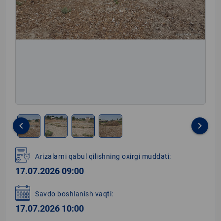
keyboard_arrow_left
keyboard_arrow_right
Item
1
Arizalarni qabul qilishning oxirgi muddati:
of
17.07.2026 09:00
4
Savdo boshlanish vaqti:
17.07.2026 10:00