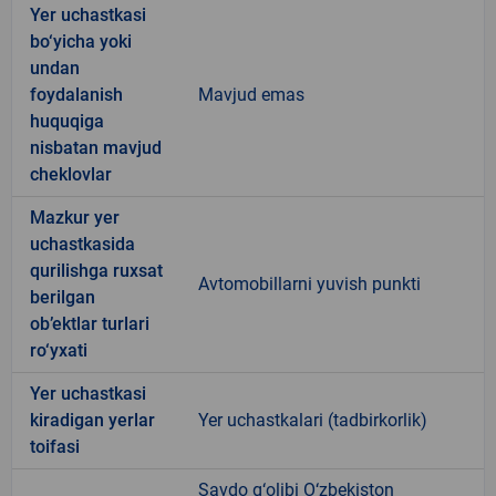
Yer uchastkasi
bo‘yicha yoki
undan
foydalanish
Mavjud emas
huquqiga
nisbatan mavjud
cheklovlar
Mazkur yer
uchastkasida
qurilishga ruxsat
Avtomobillarni yuvish punkti
berilgan
ob’ektlar turlari
ro‘yxati
Yer uchastkasi
kiradigan yerlar
Yer uchastkalari (tadbirkorlik)
toifasi
Savdo g‘olibi O‘zbekiston