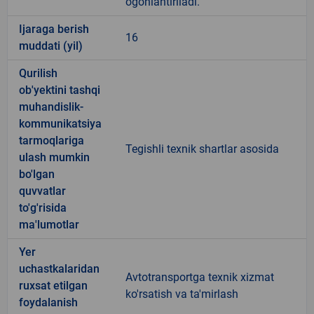
ogohlantiriladi.
Ijaraga berish
16
muddati (yil)
Qurilish
ob'yektini tashqi
muhandislik-
kommunikatsiya
tarmoqlariga
Tegishli texnik shartlar asosida
ulash mumkin
bo'lgan
quvvatlar
to'g'risida
ma'lumotlar
Yer
uchastkalaridan
Avtotransportga texnik xizmat
ruxsat etilgan
ko'rsatish va ta'mirlash
foydalanish