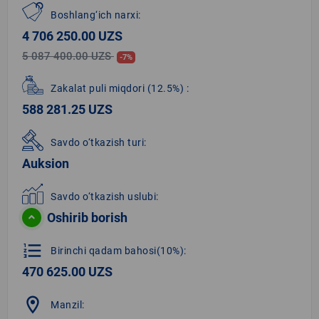
Boshlang‘ich narxi:
4 706 250.00 UZS
5 087 400.00 UZS
-7%
Zakalat puli miqdori
(12.5%)
:
588 281.25 UZS
Savdo o‘tkazish turi:
Auksion
Savdo o‘tkazish uslubi:
Oshirib borish
format_list_numbered
Birinchi qadam bahosi(10%):
470 625.00 UZS
location_on
Manzil: