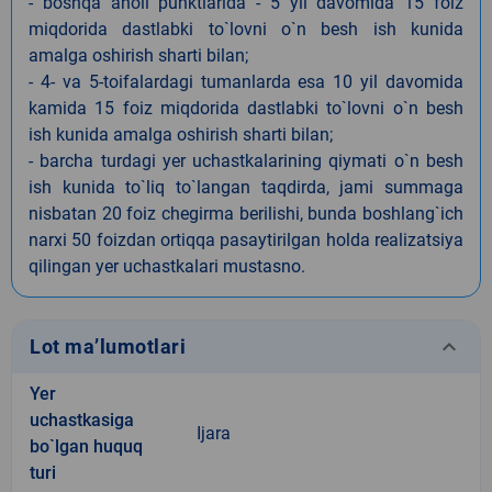
- boshqa aholi punktlarida - 5 yil davomida 15 foiz
miqdorida dastlabki to`lovni o`n besh ish kunida
amalga oshirish sharti bilan;
- 4- va 5-toifalardagi tumanlarda esa 10 yil davomida
kamida 15 foiz miqdorida dastlabki to`lovni o`n besh
ish kunida amalga oshirish sharti bilan;
- barcha turdagi yer uchastkalarining qiymati o`n besh
ish kunida to`liq to`langan taqdirda, jami summaga
nisbatan 20 foiz chegirma berilishi, bunda boshlang`ich
narxi 50 foizdan ortiqqa pasaytirilgan holda realizatsiya
qilingan yer uchastkalari mustasno.
keyboard_arrow_down
Lot ma’lumotlari
Yer
uchastkasiga
Ijara
bo`lgan huquq
turi