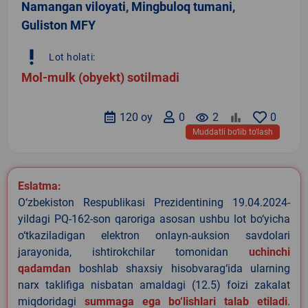
Namangan viloyati, Mingbuloq tumani,
Guliston MFY
priority_high
Lot holati:
Mol-mulk (obyekt) sotilmadi
120 oy
0
remove_red_eye
2
0
Muddatli bo‘lib to‘lash
Eslatma:
O‘zbekiston Respublikasi Prezidentining 19.04.2024-
yildagi PQ-162-son qaroriga asosan ushbu lot bo‘yicha
o‘tkaziladigan elektron onlayn-auksion savdolari
jarayonida, ishtirokchilar tomonidan
uchinchi
qadamdan
boshlab shaxsiy hisobvarag‘ida ularning
narx taklifiga nisbatan amaldagi (12.5) foizi zakalat
miqdoridagi
summaga ega bo‘lishlari talab etiladi
.