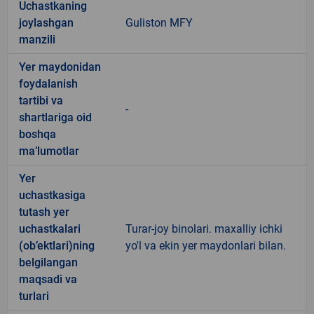
Uchastkaning
joylashgan
Guliston MFY
manzili
Yer maydonidan
foydalanish
tartibi va
-
shartlariga oid
boshqa
ma’lumotlar
Yer
uchastkasiga
tutash yer
uchastkalari
Turar-joy binolari. maxalliy ichki
(ob’ektlari)ning
yo'l va ekin yer maydonlari bilan.
belgilangan
maqsadi va
turlari