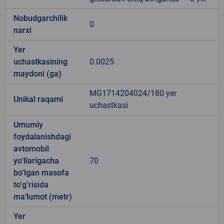
Nobudgarchilik
0
narxi
Yer
uchastkasining
0.0025
maydoni (ga)
MG1714204024/180 yer
Unikal raqami
uchastkasi
Umumiy
foydalanishdagi
avtomobil
yo‘llarigacha
70
bo‘lgan masofa
to‘g‘risida
ma’lumot (metr)
Yer