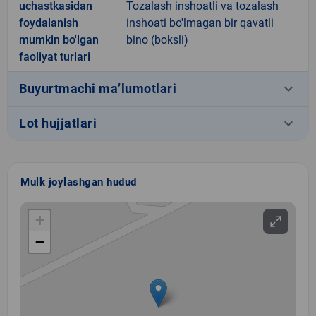
uchastkasidan
Tozalash inshoatli va tozalash
foydalanish
inshoati bo'lmagan bir qavatli
mumkin bo'lgan
bino (boksli)
faoliyat turlari
keyboard_arrow_down
Buyurtmachi ma’lumotlari
keyboard_arrow_down
Lot hujjatlari
Mulk joylashgan hudud
+
−