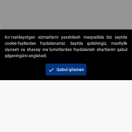
Ko`rsatilayotgan xizmatlarni yaxshilash maqsadida biz saytda
cookie-fayllardan foydalanamiz. Saytda qolishingiz, maxfiylik
siyosati va shaxsiy ma`lumotlardan foydalanish shartlarini qabul
qilganingizni anglatadi.
Copyright © 2017-2026. "Elektron onlayn-auksionlarni
tashkil etish" AJ. Barcha huquqlar himoyalangan
check
Qabul qilaman
To‘lov usullari