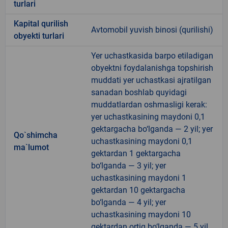
turlari
Kapital qurilish
Avtomobil yuvish binosi (qurilishi)
obyekti turlari
Yer uchastkasida barpo etiladigan
obyektni foydalanishga topshirish
muddati yer uchastkasi ajratilgan
sanadan boshlab quyidagi
muddatlardan oshmasligi kerak:
yer uchastkasining maydoni 0,1
gektargacha bo‘lganda — 2 yil; yer
Qo`shimcha
uchastkasining maydoni 0,1
ma`lumot
gektardan 1 gektargacha
bo‘lganda — 3 yil; yer
uchastkasining maydoni 1
gektardan 10 gektargacha
bo‘lganda — 4 yil; yer
uchastkasining maydoni 10
gektardan ortiq bo‘lganda — 5 yil.