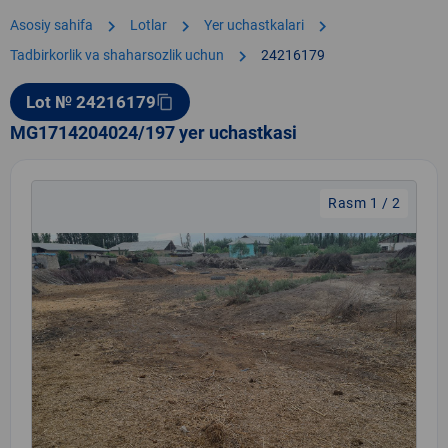
chevron_right
chevron_right
chevron_right
Asosiy sahifa
Lotlar
Yer uchastkalari
chevron_right
Tadbirkorlik va shaharsozlik uchun
24216179
Lot № 24216179
content_copy
MG1714204024/197 yer uchastkasi
Rasm 1 / 2