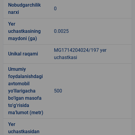
Nobudgarchilik
0
narxi
Yer
uchastkasining
0.0025
maydoni (ga)
MG1714204024/197 yer
Unikal raqami
uchastkasi
Umumiy
foydalanishdagi
avtomobil
yo‘llarigacha
500
bo‘lgan masofa
to‘g‘risida
ma’lumot (metr)
Yer
uchastkasidan