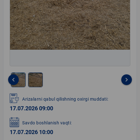
keyboard_arrow_left
keyboard_arrow_right
Item
1
Arizalarni qabul qilishning oxirgi muddati:
of
17.07.2026 09:00
2
Savdo boshlanish vaqti:
17.07.2026 10:00