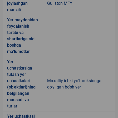
joylashgan
Guliston MFY
manzili
Yer maydonidan
foydalanish
tartibi va
-
shartlariga oid
boshqa
ma’lumotlar
Yer
uchastkasiga
tutash yer
uchastkalari
Maxalliy ichki yo'l. auksionga
(ob’ektlari)ning
qo'yilgan bo'sh yer
belgilangan
maqsadi va
turlari
Yer uchastkasi