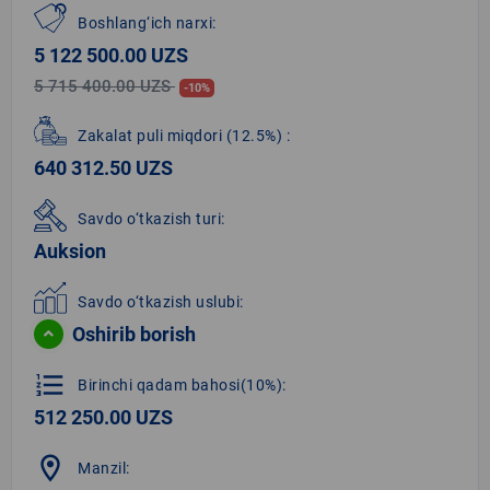
Boshlang‘ich narxi:
5 122 500.00 UZS
5 715 400.00 UZS
-10%
Zakalat puli miqdori
(12.5%)
:
640 312.50 UZS
Savdo o‘tkazish turi:
Auksion
Savdo o‘tkazish uslubi:
Oshirib borish
format_list_numbered
Birinchi qadam bahosi(10%):
512 250.00 UZS
location_on
Manzil: