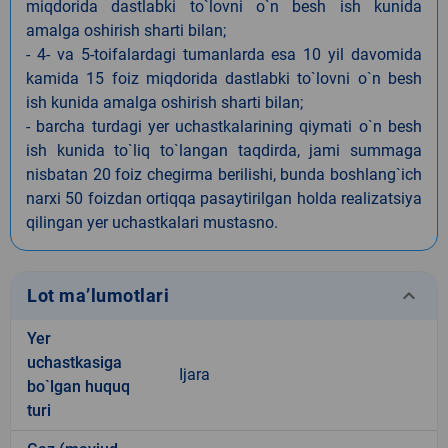
miqdorida dastlabki to`lovni o`n besh ish kunida
amalga oshirish sharti bilan;
- 4- va 5-toifalardagi tumanlarda esa 10 yil davomida
kamida 15 foiz miqdorida dastlabki to`lovni o`n besh
ish kunida amalga oshirish sharti bilan;
- barcha turdagi yer uchastkalarining qiymati o`n besh
ish kunida to`liq to`langan taqdirda, jami summaga
nisbatan 20 foiz chegirma berilishi, bunda boshlang`ich
narxi 50 foizdan ortiqqa pasaytirilgan holda realizatsiya
qilingan yer uchastkalari mustasno.
keyboard_arrow_down
Lot ma’lumotlari
Yer
uchastkasiga
Ijara
bo`lgan huquq
turi