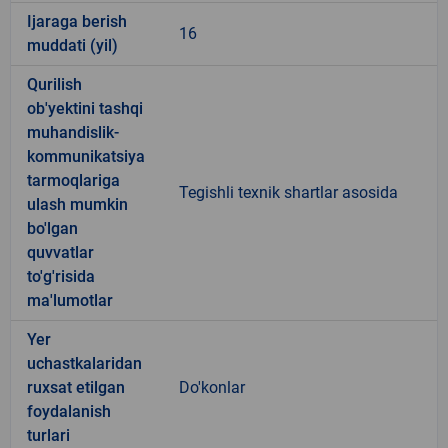
Ijaraga berish
16
muddati (yil)
Qurilish
ob'yektini tashqi
muhandislik-
kommunikatsiya
tarmoqlariga
Tegishli texnik shartlar asosida
ulash mumkin
bo'lgan
quvvatlar
to'g'risida
ma'lumotlar
Yer
uchastkalaridan
ruxsat etilgan
Do'konlar
foydalanish
turlari