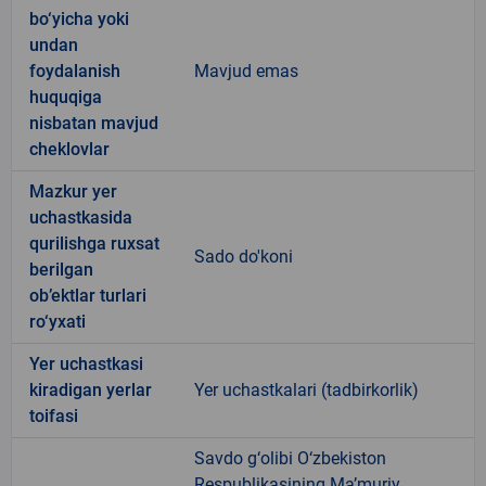
bo‘yicha yoki
undan
foydalanish
Mavjud emas
huquqiga
nisbatan mavjud
cheklovlar
Mazkur yer
uchastkasida
qurilishga ruxsat
Sado do'koni
berilgan
ob’ektlar turlari
ro‘yxati
Yer uchastkasi
kiradigan yerlar
Yer uchastkalari (tadbirkorlik)
toifasi
Savdo g‘olibi O‘zbekiston
Respublikasining Ma’muriy