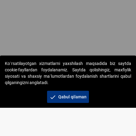
Copyright © 2017-2026. "Elektron onlayn-auksionlarni tashkil etish"
Ko`rsatilayotgan xizmatlarni yaxshilash maqsadida biz saytda
AJ. Barcha huquqlar himoyalangan
cookie-fayllardan foydalanamiz. Saytda qolishingiz, maxfiylik
siyosati va shaxsiy ma`lumotlardan foydalanish shartlarini qabul
qilganingizni anglatadi.
check
Qabul qilaman
+998 71 202-21-11
Veb-saytdagi axborot materiallaridan boshqa
shaxslar foydalanganda jamiyatning korporativ veb-
saytiga majburiy havolalar ko‘rsatilishi kerak