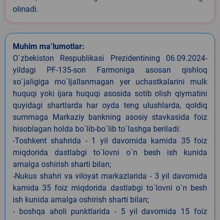
olinadi.
Muhim ma’lumotlar:
O`zbekiston Respublikasi Prezidentining 06.09.2024-
yildagi PF-135-son Farmoniga asosan qishloq
xo`jaligiga mo`ljallanmagan yer uchastkalarini mulk
huquqi yoki ijara huquqi asosida sotib olish qiymatini
quyidagi shartlarda har oyda teng ulushlarda, qoldiq
summaga Markaziy bankning asosiy stavkasida foiz
hisoblagan holda bo`lib-bo`lib to`lashga beriladi:
-Toshkent shahrida - 1 yil davomida kamida 35 foiz
miqdorida dastlabgi to`lovni o`n besh ish kunida
amalga oshirish sharti bilan;
-Nukus shahri va viloyat markazlarida - 3 yil davomida
kamida 35 foiz miqdorida dastlabgi to`lovni o`n besh
ish kunida amalga oshirish sharti bilan;
- boshqa aholi punktlarida - 5 yil davomida 15 foiz