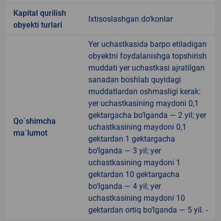
Kapital qurilish
Ixtisoslashgan do‘konlar
obyekti turlari
Yer uchastkasida barpo etiladigan
obyektni foydalanishga topshirish
muddati yer uchastkasi ajratilgan
sanadan boshlab quyidagi
muddatlardan oshmasligi kerak:
yer uchastkasining maydoni 0,1
gektargacha bo‘lganda — 2 yil; yer
Qo`shimcha
uchastkasining maydoni 0,1
ma`lumot
gektardan 1 gektargacha
bo‘lganda — 3 yil; yer
uchastkasining maydoni 1
gektardan 10 gektargacha
bo‘lganda — 4 yil; yer
uchastkasining maydoni 10
gektardan ortiq bo‘lganda — 5 yil. -