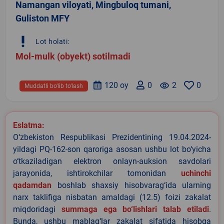
Namangan viloyati, Mingbuloq tumani,
Guliston MFY
priority_high
Lot holati:
Mol-mulk (obyekt) sotilmadi
120 oy
0
remove_red_eye
2
0
Muddatli bo‘lib to‘lash
Eslatma:
O‘zbekiston Respublikasi Prezidentining 19.04.2024-
yildagi PQ-162-son qaroriga asosan ushbu lot bo‘yicha
o‘tkaziladigan elektron onlayn-auksion savdolari
jarayonida, ishtirokchilar tomonidan
uchinchi
qadamdan
boshlab shaxsiy hisobvarag‘ida ularning
narx taklifiga nisbatan amaldagi (12.5) foizi zakalat
miqdoridagi
summaga ega bo‘lishlari talab etiladi
.
Bunda, ushbu mablag‘lar zakalat sifatida hisobga