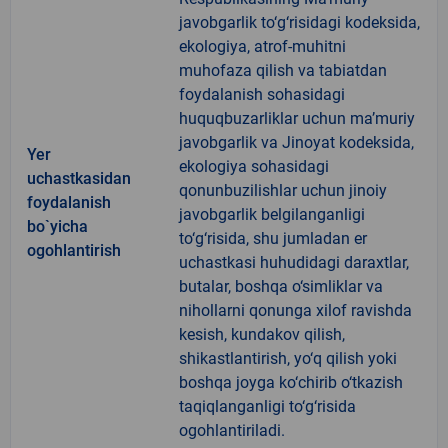
javobgarlik to‘g‘risidagi kodeksida,
ekologiya, atrof-muhitni
muhofaza qilish va tabiatdan
foydalanish sohasidagi
huquqbuzarliklar uchun ma’muriy
javobgarlik va Jinoyat kodeksida,
Yer
ekologiya sohasidagi
uchastkasidan
qonunbuzilishlar uchun jinoiy
foydalanish
javobgarlik belgilanganligi
bo`yicha
to‘g‘risida, shu jumladan er
ogohlantirish
uchastkasi huhudidagi daraxtlar,
butalar, boshqa o‘simliklar va
nihollarni qonunga xilof ravishda
kesish, kundakov qilish,
shikastlantirish, yo‘q qilish yoki
boshqa joyga ko‘chirib o‘tkazish
taqiqlanganligi to‘g‘risida
ogohlantiriladi.