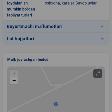
foydalanish
oshxona, kafelar, Savdo uylari
mumkin bo'lgan
faoliyat turlari
keyboard_arrow_down
Buyurtmachi ma’lumotlari
keyboard_arrow_down
Lot hujjatlari
Mulk joylashgan hudud
+
−