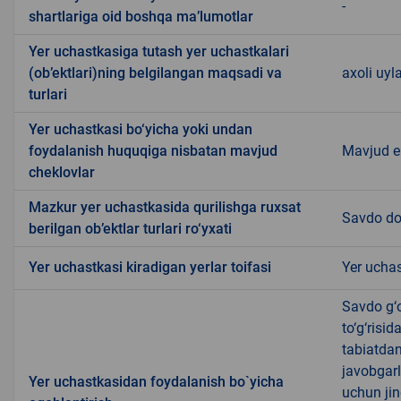
-
shartlariga oid boshqa ma’lumotlar
Yer uchastkasiga tutash yer uchastkalari
(ob’ektlari)ning belgilangan maqsadi va
axoli uyl
turlari
Yer uchastkasi bo‘yicha yoki undan
foydalanish huquqiga nisbatan mavjud
Mavjud 
cheklovlar
Mazkur yer uchastkasida qurilishga ruxsat
Savdo do
berilgan ob’ektlar turlari ro‘yxati
Yer uchastkasi kiradigan yerlar toifasi
Yer uchas
Savdo g‘o
to‘g‘risi
tabiatda
javobgarl
Yer uchastkasidan foydalanish bo`yicha
uchun jin