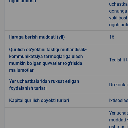
ogohlantirish
uchastkas
qonunga x
yoki bosh
ogohlanti
Ijaraga berish muddati (yil)
16
Qurilish ob'yektini tashqi muhandislik-
kommunikatsiya tarmoqlariga ulash
Tegishli 
mumkin bo'lgan quvvatlar to'g'risida
ma'lumotlar
Yer uchastkalaridan ruxsat etilgan
Do'konlar
foydalanish turlari
Kapital qurilish obyekti turlari
Ixtisosla
Yer uchas
muddati 
oshmasli