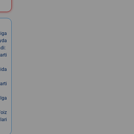
iga
oyda
di:
arti
nida
arti
alga
foiz
lari