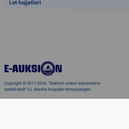
Lot hujjatlari
Copyright © 2017-2026. "Elektron onlayn-auksionlarni
tashkil etish" AJ. Barcha huquqlar himoyalangan