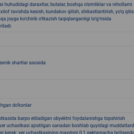
i huhudidagi daraxtlar, butalar, boshqa o‘simliklar va nihollarni
ilof ravishda kesish, kundakov qilish, shikastlantirish, yo‘q qili
qa joyga ko‘chirib o‘tkazish taqiqlanganligi to‘g‘risida
riladi.
texnik shartlar asosida
shgan do‘konlar
tkasida barpo etiladigan obyektni foydalanishga topshirish
yer uchastkasi ajratilgan sanadan boshlab quyidagi muddatlar
gi kerak: yer uchastkasining maydoni 0,1 gektargacha bo‘lgand