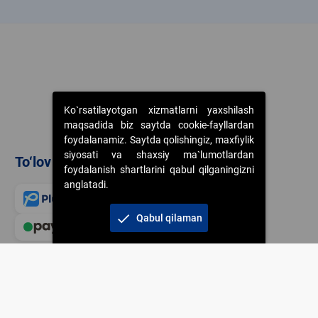
k
Ko`rsatilayotgan xizmatlarni yaxshilash
maqsadida biz saytda cookie-fayllardan
foydalanamiz. Saytda qolishingiz, maxfiylik
siyosati va shaxsiy ma`lumotlardan
To‘lov usullari
foydalanish shartlarini qabul qilganingizni
anglatadi.
check
Qabul qilaman
Veb-saytdagi axborot m
jamiyatning korporativ 