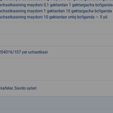
r uchastkasining maydoni 0,1 gektardan 1 gektargacha bo‘lgand
r uchastkasining maydoni 1 gektardan 10 gektargacha bo‘lganda
r uchastkasining maydoni 10 gektardan ortiq bo‘lganda — 5 yil.
4016/107 yer uchastkasi
kafelar, Savdo uylari
k