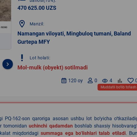
bahosi(10%):
470 625.00 UZS
location_on
Manzil:
Namangan viloyati, Mingbuloq tumani, Baland
Gurtepa MFY
priority_high
Lot holati:
keyboard_arrow_right
Mol-mulk (obyekt) sotilmadi
120 oy
0
remove_red_eye
4
Muddatli bo‘lib to‘lash
agi PQ-162-son qaroriga asosan ushbu lot bo‘yicha o‘tkazilad
lar tomonidan
uchinchi qadamdan
boshlab shaxsiy hisobvarag‘
akalat miqdoridagi
summaga ega bo‘lishlari talab etiladi
. Bu