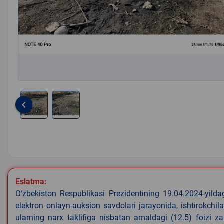
keyboard_arrow_left
Item
1
of
2
Eslatma:
O‘zbekiston Respublikasi Prezidentining 19.04.2024-yild
elektron onlayn-auksion savdolari jarayonida, ishtirokchi
ularning narx taklifiga nisbatan amaldagi (12.5) foizi z