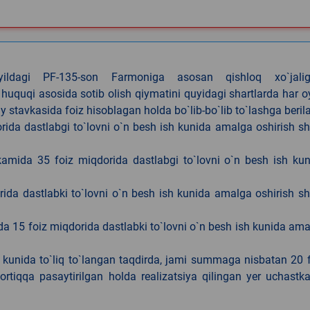
4-yildagi PF-135-son Farmoniga asosan qishloq xo`jalig
 huquqi asosida sotib olish qiymatini quyidagi shartlarda har 
tavkasida foiz hisoblagan holda bo`lib-bo`lib to`lashga berila
ida dastlabgi to`lovni o`n besh ish kunida amalga oshirish sh
kamida 35 foiz miqdorida dastlabgi to`lovni o`n besh ish ku
rida dastlabki to`lovni o`n besh ish kunida amalga oshirish sh
da 15 foiz miqdorida dastlabki to`lovni o`n besh ish kunida am
h kunida to`liq to`langan taqdirda, jami summaga nisbatan 20 
rtiqqa pasaytirilgan holda realizatsiya qilingan yer uchastka