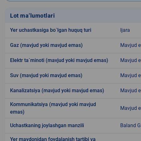
Lot ma’lumotlari
Yer uchastkasiga bo`lgan huquq turi
Ijara
Gaz (mavjud yoki mavjud emas)
Mavjud 
Elektr ta`minoti (mavjud yoki mavjud emas)
Mavjud 
Suv (mavjud yoki mavjud emas)
Mavjud 
Kanalizatsiya (mavjud yoki mavjud emas)
Mavjud 
Kommunikatsiya (mavjud yoki mavjud
Mavjud 
emas)
Uchastkaning joylashgan manzili
Baland G
Yer maydonidan foydalanish tartibi va