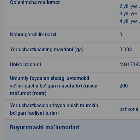
Qo`shimcha ma`lumot
2 yil; ye
3 yil; ye
4 yil; ye
Nobudgarchilik narxi
0
Yer uchastkasining maydoni (ga)
0.003
Unikal raqami
MG171420
Umumiy foydalanishdagi avtomobil
yo‘llarigacha bo‘lgan masofa to‘g‘risida
200
ma’lumot (metr)
Yer uchastkasidan foydalanish mumkin
oshxona, 
bo'lgan faoliyat turlari
Buyurtmachi ma’lumotlari