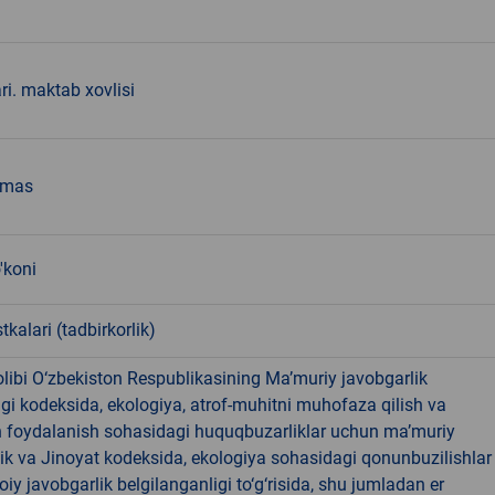
ari. maktab xovlisi
emas
'koni
tkalari (tadbirkorlik)
libi O‘zbekiston Respublikasining Ma’muriy javobgarlik
dagi kodeksida, ekologiya, atrof-muhitni muhofaza qilish va
n foydalanish sohasidagi huquqbuzarliklar uchun ma’muriy
ik va Jinoyat kodeksida, ekologiya sohasidagi qonunbuzilishlar
oiy javobgarlik belgilanganligi to‘g‘risida, shu jumladan er