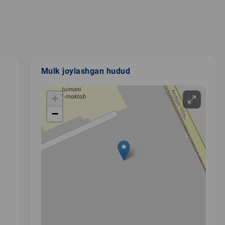
Mulk joylashgan hudud
+
−