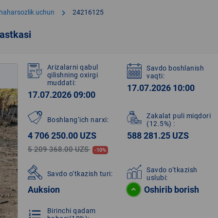
chevron_right
shaharsozlik uchun
24216125
astkasi
Arizalarni qabul
Savdo boshlanish
qilishning oxirgi
vaqti:
muddati:
17.07.2026 10:00
17.07.2026 09:00
Zakalat puli miqdori
Boshlang‘ich narxi:
(12.5%)
:
4 706 250.00 UZS
588 281.25 UZS
5 209 368.00 UZS
-10%
Savdo o‘tkazish
Savdo o‘tkazish turi:
uslubi:
Auksion
Oshirib borish
Birinchi qadam
format_list_numbered