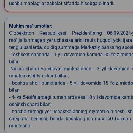
ushbu mablag‘lar zakalat sifatida hisobga olinadi.
Muhim ma’lumotlar:
O`zbekiston Respublikasi Prezidentining 06.09.202
mo`ljallanmagan yer uchastkalarini mulk huquqi yoki ijara
teng ulushlarda, qoldiq summaga Markaziy bankning asosiy s
-Toshkent shahrida - 1 yil davomida kamida 35 foiz miqdor
bilan;
-Nukus shahri va viloyat markazlarida - 3 yil davomida 
amalga oshirish sharti bilan;
- boshqa aholi punktlarida - 5 yil davomida 15 foiz miqdo
bilan;
- 4- va 5-toifalardagi tumanlarda esa 10 yil davomida kami
oshirish sharti bilan;
- barcha turdagi yer uchastkalarining qiymati o`n besh is
chegirma berilishi, bunda boshlang`ich narxi 50 foizdan o
mustasno.