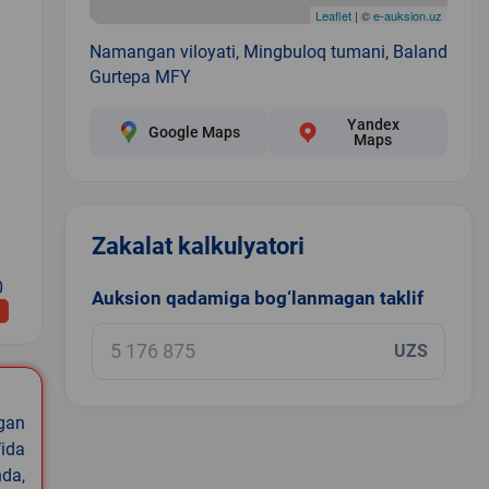
Leaflet
| ©
e-auksion.uz
Namangan viloyati, Mingbuloq tumani, Baland
Gurtepa MFY
Yandex
Google Maps
Maps
Zakalat kalkulyatori
0
Auksion qadamiga bog‘lanmagan taklif
UZS
igan
ida
nda,