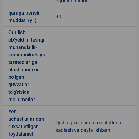
ogohlantiriladi.
Ijaraga berish
30
muddati (yil)
Qurilish
ob'yektini tashqi
muhandislik-
kommunikatsiya
tarmoqlariga
-
ulash mumkin
bo'lgan
quvvatlar
to'g'risida
ma'lumotlar
Yer
uchastkalaridan
Qishloq xo'jaligi maxsulotlarini
ruxsat etilgan
saqlash va qayta ishlash
foydalanish