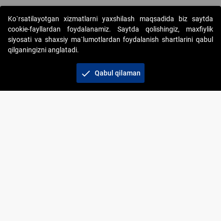
Ko`rsatilayotgan xizmatlarni yaxshilash maqsadida biz saytda
cookie-fayllardan foydalanamiz. Saytda qolishingiz, maxfiylik
siyosati va shaxsiy ma`lumotlardan foydalanish shartlarini qabul
qilganingizni anglatadi.
Copyright © 2017-2026. "Elektron onlayn-auksionlarni
tashkil etish" AJ. Barcha huquqlar himoyalangan
check
Qabul qilaman
To‘lov usullari
Bog‘lanish