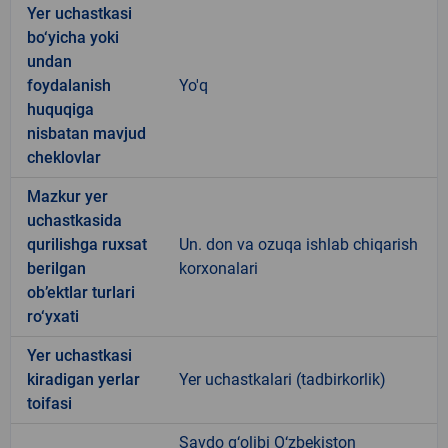
Yer uchastkasi
bo‘yicha yoki
undan
foydalanish
Yo'q
huquqiga
nisbatan mavjud
cheklovlar
Mazkur yer
uchastkasida
qurilishga ruxsat
Un. don va ozuqa ishlab chiqarish
berilgan
korxonalari
ob’ektlar turlari
ro‘yxati
Yer uchastkasi
kiradigan yerlar
Yer uchastkalari (tadbirkorlik)
toifasi
Savdo g‘olibi O‘zbekiston