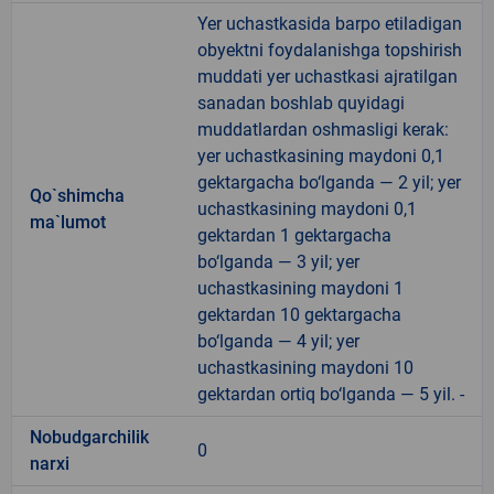
Yer uchastkasida barpo etiladigan
obyektni foydalanishga topshirish
muddati yer uchastkasi ajratilgan
sanadan boshlab quyidagi
muddatlardan oshmasligi kerak:
yer uchastkasining maydoni 0,1
gektargacha bo‘lganda — 2 yil; yer
Qo`shimcha
uchastkasining maydoni 0,1
ma`lumot
gektardan 1 gektargacha
bo‘lganda — 3 yil; yer
uchastkasining maydoni 1
gektardan 10 gektargacha
bo‘lganda — 4 yil; yer
uchastkasining maydoni 10
gektardan ortiq bo‘lganda — 5 yil. -
Nobudgarchilik
0
narxi