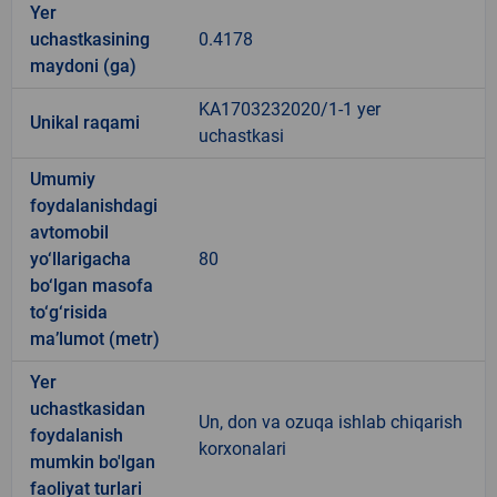
Yer
uchastkasining
0.4178
maydoni (ga)
KA1703232020/1-1 yer
Unikal raqami
uchastkasi
Umumiy
foydalanishdagi
avtomobil
yo‘llarigacha
80
bo‘lgan masofa
to‘g‘risida
ma’lumot (metr)
Yer
uchastkasidan
Un, don va ozuqa ishlab chiqarish
foydalanish
korxonalari
mumkin bo'lgan
faoliyat turlari