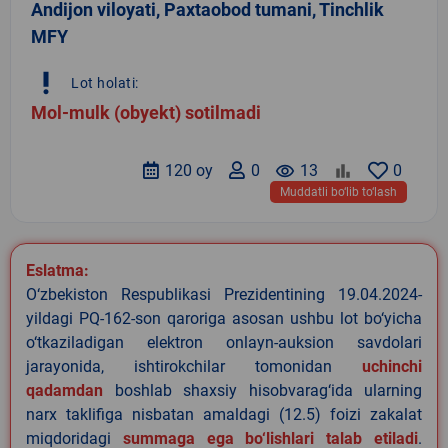
Andijon viloyati, Paxtaobod tumani, Tinchlik
MFY
priority_high
Lot holati:
Mol-mulk (obyekt) sotilmadi
120 oy
0
remove_red_eye
13
0
Muddatli bo‘lib to‘lash
Eslatma:
O‘zbekiston Respublikasi Prezidentining 19.04.2024-
yildagi PQ-162-son qaroriga asosan ushbu lot bo‘yicha
o‘tkaziladigan elektron onlayn-auksion savdolari
jarayonida, ishtirokchilar tomonidan
uchinchi
qadamdan
boshlab shaxsiy hisobvarag‘ida ularning
narx taklifiga nisbatan amaldagi (12.5) foizi zakalat
miqdoridagi
summaga ega bo‘lishlari talab etiladi
.