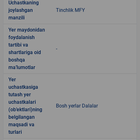
Uchastkaning
joylashgan
Tinchlik MFY
manzili
Yer maydonidan
foydalanish
tartibi va
-
shartlariga oid
boshqa
ma’lumotlar
Yer
uchastkasiga
tutash yer
uchastkalari
Bosh yerlar Dalalar
(ob’ektlari)ning
belgilangan
maqsadi va
turlari