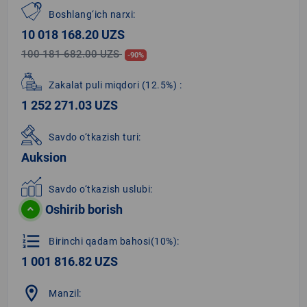
Boshlang‘ich narxi:
10 018 168.20 UZS
100 181 682.00 UZS
-90%
Zakalat puli miqdori
(12.5%)
:
1 252 271.03 UZS
Savdo o‘tkazish turi:
Auksion
Savdo o‘tkazish uslubi:
Oshirib borish
format_list_numbered
Birinchi qadam bahosi(10%):
1 001 816.82 UZS
location_on
Manzil: