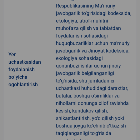
Respublikasining Ma’muriy
javobgarlik to‘g‘risidagi kodeksida,
ekologiya, atrof-muhitni
muhofaza qilish va tabiatdan
foydalanish sohasidagi
huquqbuzarliklar uchun ma’muriy
javobgarlik va Jinoyat kodeksida,
Yer
ekologiya sohasidagi
uchastkasidan
qonunbuzilishlar uchun jinoiy
foydalanish
javobgarlik belgilanganligi
bo`yicha
to‘g‘risida, shu jumladan er
ogohlantirish
uchastkasi huhudidagi daraxtlar,
butalar, boshqa o‘simliklar va
nihollarni qonunga xilof ravishda
kesish, kundakov qilish,
shikastlantirish, yo‘q qilish yoki
boshqa joyga ko‘chirib o‘tkazish
taqiqlanganligi to‘g‘risida