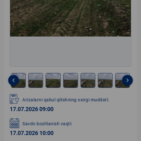
keyboard_arrow_left
keyboard_arrow_right
Item
1
Arizalarni qabul qilishning oxirgi muddati:
of
17.07.2026 09:00
8
Savdo boshlanish vaqti:
17.07.2026 10:00