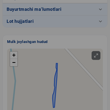
keyboard_arrow_down
Buyurtmachi ma’lumotlari
keyboard_arrow_down
Lot hujjatlari
Mulk joylashgan hudud
+
−