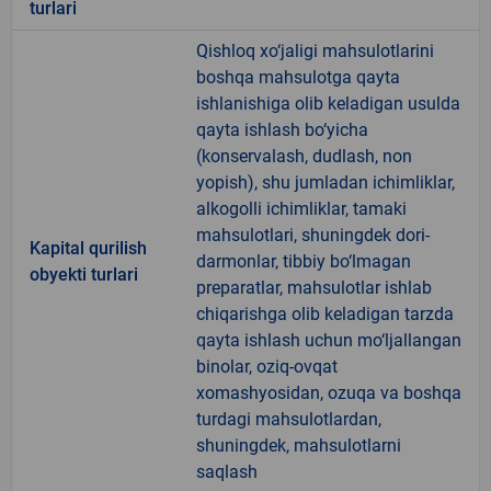
turlari
Qishloq xo‘jaligi mahsulotlarini
boshqa mahsulotga qayta
ishlanishiga olib keladigan usulda
qayta ishlash bo‘yicha
(konservalash, dudlash, non
yopish), shu jumladan ichimliklar,
alkogolli ichimliklar, tamaki
mahsulotlari, shuningdek dori-
Kapital qurilish
darmonlar, tibbiy bo‘lmagan
obyekti turlari
preparatlar, mahsulotlar ishlab
chiqarishga olib keladigan tarzda
qayta ishlash uchun mo‘ljallangan
binolar, oziq-ovqat
xomashyosidan, ozuqa va boshqa
turdagi mahsulotlardan,
shuningdek, mahsulotlarni
saqlash