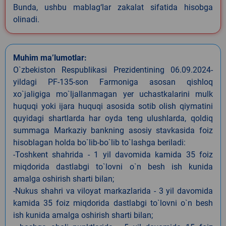
Bunda, ushbu mablag‘lar zakalat sifatida hisobga
olinadi.
Muhim ma’lumotlar:
O`zbekiston Respublikasi Prezidentining 06.09.2024-
yildagi PF-135-son Farmoniga asosan qishloq
xo`jaligiga mo`ljallanmagan yer uchastkalarini mulk
huquqi yoki ijara huquqi asosida sotib olish qiymatini
quyidagi shartlarda har oyda teng ulushlarda, qoldiq
summaga Markaziy bankning asosiy stavkasida foiz
hisoblagan holda bo`lib-bo`lib to`lashga beriladi:
-Toshkent shahrida - 1 yil davomida kamida 35 foiz
miqdorida dastlabgi to`lovni o`n besh ish kunida
amalga oshirish sharti bilan;
-Nukus shahri va viloyat markazlarida - 3 yil davomida
kamida 35 foiz miqdorida dastlabgi to`lovni o`n besh
ish kunida amalga oshirish sharti bilan;