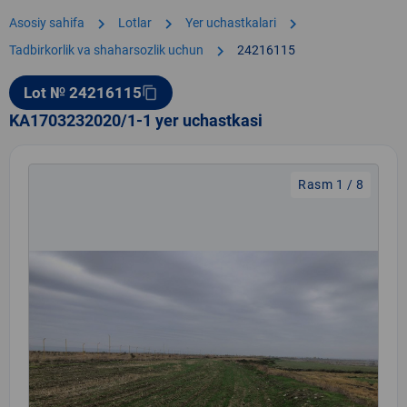
chevron_right
chevron_right
chevron_right
Asosiy sahifa
Lotlar
Yer uchastkalari
chevron_right
Tadbirkorlik va shaharsozlik uchun
24216115
Lot № 24216115
content_copy
KA1703232020/1-1 yer uchastkasi
Rasm 1 / 8