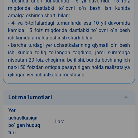
- boshqa aholi punktlarida - 5 yil davomida 15 foiz
miqdorida dastlabki to`lovni o`n besh ish kunida
amalga oshirish sharti bilan;
- 4- va 5-toifalardagi tumanlarda esa 10 yil davomida
kamida 15 foiz miqdorida dastlabki to`lovni o`n besh
ish kunida amalga oshirish sharti bilan;
- barcha turdagi yer uchastkalarining qiymati o`n besh
ish kunida to`liq to`langan taqdirda, jami summaga
nisbatan 20 foiz chegirma berilishi, bunda boshlang`ich
narxi 50 foizdan ortiqqa pasaytirilgan holda realizatsiya
qilingan yer uchastkalari mustasno.
keyboard_arrow_down
Lot ma’lumotlari
Yer
uchastkasiga
Ijara
bo`lgan huquq
turi