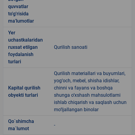
quvvatlar
to'g'risida
ma'lumotlar
Yer
uchastkalaridan
ruxsat etilgan
Qurilish sanoati
foydalanish
turlari
Qurilish materiallari va buyumlari,
yog‘och, mebel, shisha idishlar,
Kapital qurilish
chinni va fayans va boshqa
obyekti turlari
shunga o‘xshash mahsulotlarni
ishlab chiqarish va saqlash uchun
mo‘ljallangan binolar
Qo`shimcha
-
ma`lumot