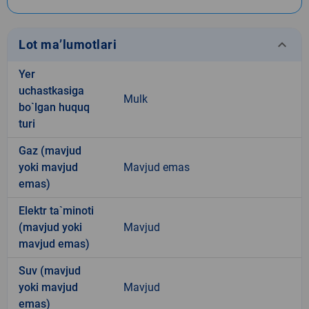
keyboard_arrow_down
Lot ma’lumotlari
Yer
uchastkasiga
Mulk
bo`lgan huquq
turi
Gaz (mavjud
yoki mavjud
Mavjud emas
emas)
Elektr ta`minoti
(mavjud yoki
Mavjud
mavjud emas)
Suv (mavjud
yoki mavjud
Mavjud
emas)