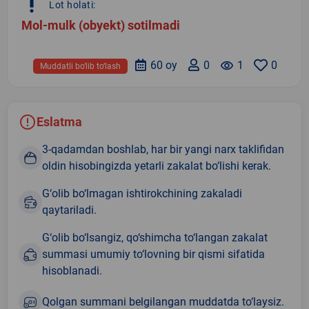
priority_high
Lot holati:
Mol-mulk (obyekt) sotilmadi
60 oy
0
remove_red_eye
1
0
Muddatli bo‘lib to‘lash
Eslatma
3-qadamdan boshlab, har bir yangi narx taklifidan
oldin hisobingizda yetarli zakalat bo‘lishi kerak.
G‘olib bo‘lmagan ishtirokchining zakaladi
qaytariladi.
G‘olib bo‘lsangiz, qo‘shimcha to‘langan zakalat
summasi umumiy to‘lovning bir qismi sifatida
hisoblanadi.
Qolgan summani belgilangan muddatda to‘laysiz.