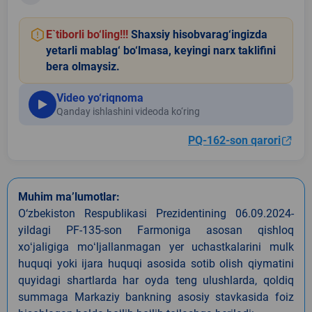
E`tiborli bo‘ling!!!
Shaxsiy hisobvarag‘ingizda
yetarli mablag‘ bo‘lmasa, keyingi narx taklifini
bera olmaysiz.
Video yo‘riqnoma
Qanday ishlashini videoda ko‘ring
PQ-162-son qarori
Muhim ma’lumotlar:
O‘zbekiston Respublikasi Prezidentining 06.09.2024-
yildagi PF-135-son Farmoniga asosan qishloq
xoʻjaligiga moʻljallanmagan yer uchastkalarini mulk
huquqi yoki ijara huquqi asosida sotib olish qiymatini
quyidagi shartlarda har oyda teng ulushlarda, qoldiq
summaga Markaziy bankning asosiy stavkasida foiz