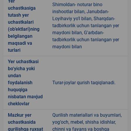
Yer
Shimoldan- noturar bino
uchastkasiga
inshootlar bilan, Janubdan-
tutash yer
Loyihaviy yo’l bilan, Sharqdan-
uchastkalari
tadbirkorlik uchun tanlangan yer
(ob’ektlari)ning
maydoni bilan, G'arbdan-
belgilangan
tadbirkorlik uchun tanlangan yer
maqsadi va
maydoni bilan
turlari
Yer uchastkasi
bo‘yicha yoki
undan
foydalanish
Turar-joylar qurish taqiqlanadi.
huquqiga
nisbatan mavjud
cheklovlar
Mazkur yer
Qurilish materiallari va buyumlari,
uchastkasida
yog‘och, mebel, shisha idishlar,
qurilishga ruxsat
chinni va fayans va boshqa