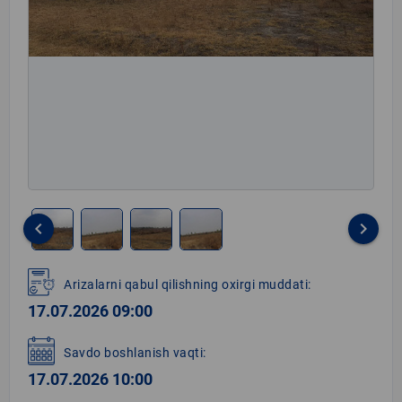
keyboard_arrow_left
keyboard_arrow_right
Item
1
Arizalarni qabul qilishning oxirgi muddati:
of
17.07.2026 09:00
4
Savdo boshlanish vaqti:
17.07.2026 10:00