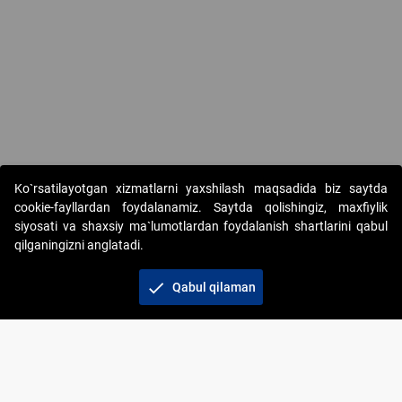
Copyright © 2017-2026. "Elektron onlayn-auksionlarni tashkil etish"
Ko`rsatilayotgan xizmatlarni yaxshilash maqsadida biz saytda
AJ. Barcha huquqlar himoyalangan
cookie-fayllardan foydalanamiz. Saytda qolishingiz, maxfiylik
siyosati va shaxsiy ma`lumotlardan foydalanish shartlarini qabul
qilganingizni anglatadi.
check
Qabul qilaman
+998 71 202-21-11
Veb-saytdagi axborot materiallaridan boshqa
shaxslar foydalanganda jamiyatning korporativ veb-
saytiga majburiy havolalar ko‘rsatilishi kerak