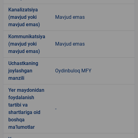
Kanalizatsiya
(mavjud yoki
Mavjud emas
mavjud emas)
Kommunikatsiya
(mavjud yoki
Mavjud emas
mavjud emas)
Uchastkaning
joylashgan
Oydinbuloq MFY
manzili
Yer maydonidan
foydalanish
tartibi va
-
shartlariga oid
boshqa
ma’lumotlar