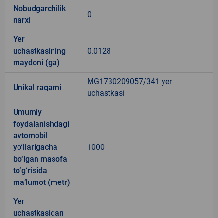
Nobudgarchilik
0
narxi
Yer
uchastkasining
0.0128
maydoni (ga)
MG1730209057/341 yer
Unikal raqami
uchastkasi
Umumiy
foydalanishdagi
avtomobil
yo‘llarigacha
1000
bo‘lgan masofa
to‘g‘risida
ma’lumot (metr)
Yer
uchastkasidan