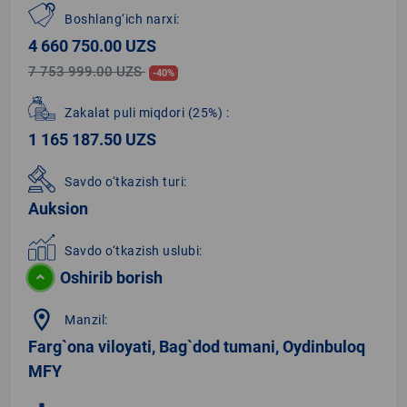
Boshlang‘ich narxi:
4 660 750.00 UZS
7 753 999.00 UZS
-40%
Zakalat puli miqdori
(25%)
:
1 165 187.50 UZS
Savdo o‘tkazish turi:
Auksion
Savdo o‘tkazish uslubi:
Oshirib borish
location_on
Manzil:
Farg`ona viloyati, Bag`dod tumani, Oydinbuloq
MFY