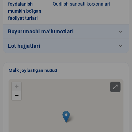
foydalanish
Qurilish sanoati korxonalari
mumkin bo'lgan
faoliyat turlari
keyboard_arrow_down
Buyurtmachi ma’lumotlari
keyboard_arrow_down
Lot hujjatlari
Mulk joylashgan hudud
+
−