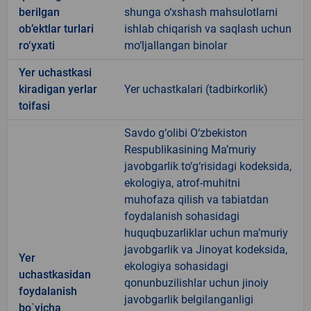
berilgan
shunga o‘xshash mahsulotlarni
ob’ektlar turlari
ishlab chiqarish va saqlash uchun
ro‘yxati
mo‘ljallangan binolar
Yer uchastkasi
kiradigan yerlar
Yer uchastkalari (tadbirkorlik)
toifasi
Savdo g‘olibi O‘zbekiston
Respublikasining Ma’muriy
javobgarlik to‘g‘risidagi kodeksida,
ekologiya, atrof-muhitni
muhofaza qilish va tabiatdan
foydalanish sohasidagi
huquqbuzarliklar uchun ma’muriy
javobgarlik va Jinoyat kodeksida,
Yer
ekologiya sohasidagi
uchastkasidan
qonunbuzilishlar uchun jinoiy
foydalanish
javobgarlik belgilanganligi
bo`yicha