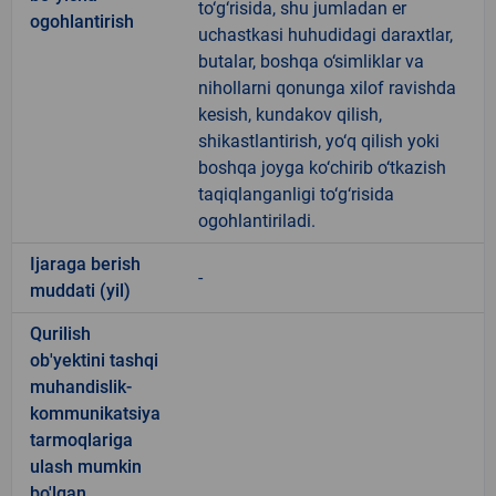
to‘g‘risida, shu jumladan er
ogohlantirish
uchastkasi huhudidagi daraxtlar,
butalar, boshqa o‘simliklar va
nihollarni qonunga xilof ravishda
kesish, kundakov qilish,
shikastlantirish, yo‘q qilish yoki
boshqa joyga ko‘chirib o‘tkazish
taqiqlanganligi to‘g‘risida
ogohlantiriladi.
Ijaraga berish
-
muddati (yil)
Qurilish
ob'yektini tashqi
muhandislik-
kommunikatsiya
tarmoqlariga
ulash mumkin
bo'lgan