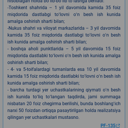
hisoblagan holda boʻlib-boʻlib toʻlashga beriladi:
-Toshkent shahrida – 1 yil davomida kamida 35 foiz
miqdorida dastlabgi toʻlovni oʻn besh ish kunida
amalga oshirish sharti bilan;
-Nukus shahri va viloyat markazlarida – 3 yil davomida
kamida 35 foiz miqdorida dastlabgi toʻlovni oʻn besh
ish kunida amalga oshirish sharti bilan;
- boshqa aholi punktlarida – 5 yil davomida 15 foiz
miqdorida dastlabki toʻlovni oʻn besh ish kunida amalga
oshirish sharti bilan;
- 4- va 5-toifalardagi tumanlarda esa 10 yil davomida
kamida 15 foiz miqdorida dastlabki toʻlovni oʻn besh ish
kunida amalga oshirish sharti bilan;
- barcha turdagi yer uchastkalarining qiymati oʻn besh
ish kunida toʻliq toʻlangan taqdirda, jami summaga
nisbatan 20 foiz chegirma berilishi, bunda boshlangʻich
narxi 50 foizdan ortiqqa pasaytirilgan holda realizatsiya
qilingan yer uchastkalari mustasno.
PF-135