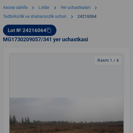
chevron_right
chevron_right
chevron_right
Asosiy sahifa
Lotlar
Yer uchastkalari
chevron_right
Tadbirkorlik va shaharsozlik uchun
24216064
Lot № 24216064
content_copy
MG1730209057/341 yer uchastkasi
Rasm 1 / 4