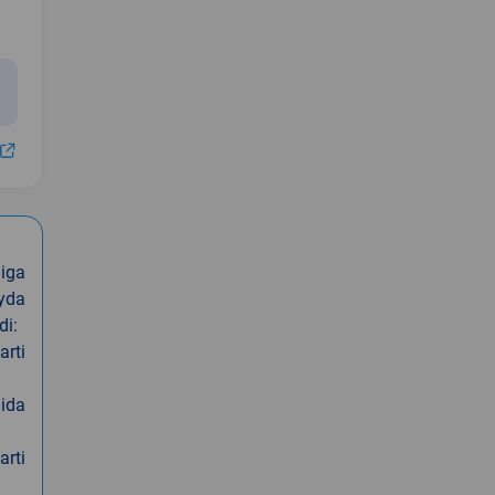
iga
oyda
di:
arti
nida
arti