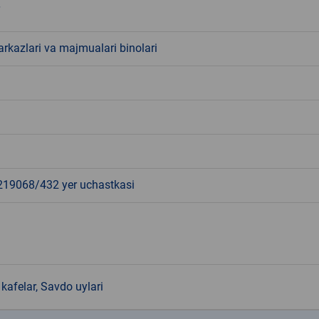
rkazlari va majmualari binolari
9068/432 yer uchastkasi
kafelar, Savdo uylari