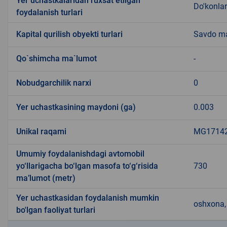
Yer uchastkalaridan ruxsat etilgan
Do'konlar
foydalanish turlari
Kapital qurilish obyekti turlari
Savdo ma
Qo`shimcha ma`lumot
-
Nobudgarchilik narxi
0
Yer uchastkasining maydoni (ga)
0.003
Unikal raqami
MG171421
Umumiy foydalanishdagi avtomobil
yo‘llarigacha bo‘lgan masofa to‘g‘risida
730
ma’lumot (metr)
Yer uchastkasidan foydalanish mumkin
oshxona, 
bo'lgan faoliyat turlari