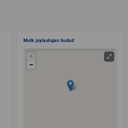
Mulk joylashgan hudud
+
−