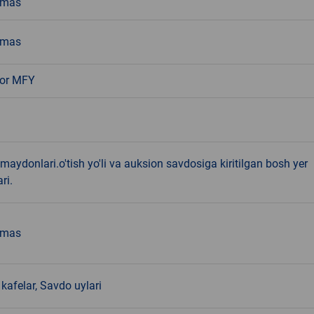
emas
emas
nor MFY
 maydonlari.o'tish yo'li va auksion savdosiga kiritilgan bosh yer
ri.
emas
kafelar, Savdo uylari