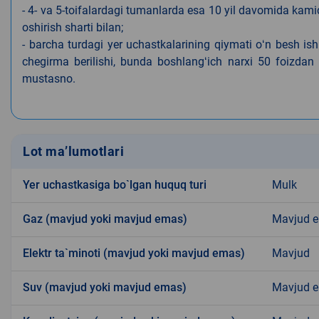
- 4- va 5-toifalardagi tumanlarda esa 10 yil davomida kami
oshirish sharti bilan;
- barcha turdagi yer uchastkalarining qiymati oʻn besh is
chegirma berilishi, bunda boshlangʻich narxi 50 foizdan o
mustasno.
Lot ma’lumotlari
Yer uchastkasiga bo`lgan huquq turi
Mulk
Gaz (mavjud yoki mavjud emas)
Mavjud 
Elektr ta`minoti (mavjud yoki mavjud emas)
Mavjud
Suv (mavjud yoki mavjud emas)
Mavjud 