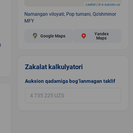
Leaflet
| ©
e-auksion.uz
Y
Namangan viloyati, Pop tumani, Qo'shminor
MFY
Yandex
Google Maps
Maps
0
Zakalat kalkulyatori
Auksion qadamiga bog‘lanmagan taklif
.