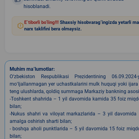
hisoblanadi.
E`tiborli bo‘ling!!!
Shaxsiy hisobvarag‘ingizda yetarli ma
narx taklifini bera olmaysiz.
Muhim ma’lumotlar:
O‘zbekiston Respublikasi Prezidentining 06.09.202
moʻljallanmagan yer uchastkalarini mulk huquqi yoki ijara
teng ulushlarda, qoldiq summaga Markaziy bankning asosiy s
-Toshkent shahrida – 1 yil davomida kamida 35 foiz miqdor
bilan;
-Nukus shahri va viloyat markazlarida – 3 yil davomida 
amalga oshirish sharti bilan;
- boshqa aholi punktlarida – 5 yil davomida 15 foiz miqdo
bilan;