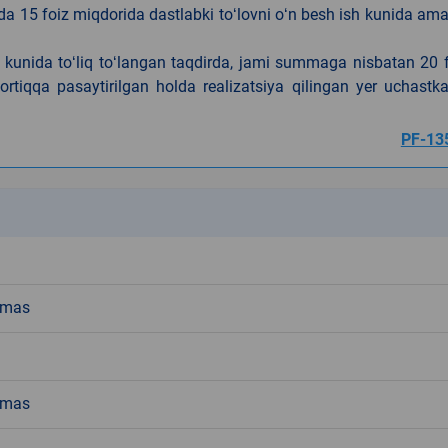
da 15 foiz miqdorida dastlabki toʻlovni oʻn besh ish kunida am
h kunida toʻliq toʻlangan taqdirda, jami summaga nisbatan 20 
rtiqqa pasaytirilgan holda realizatsiya qilingan yer uchastka
PF-13
k
emas
emas