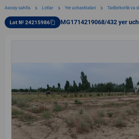
chevron_right
chevron_right
chevron_right
Asosiy sahifa
Lotlar
Yer uchastkalari
Tadbirkorlik va 
MG1714219068/432 yer uch
Lot № 24215986
content_copy