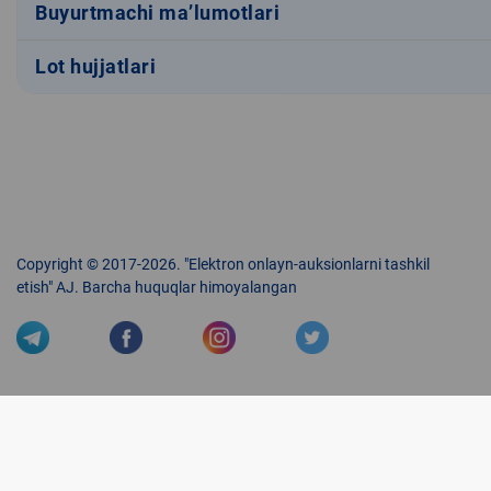
Buyurtmachi ma’lumotlari
Lot hujjatlari
Copyright © 2017-2026. "Elektron onlayn-auksionlarni tashkil
etish" AJ. Barcha huquqlar himoyalangan
Veb-saytdagi axborot materiallaridan boshqa shaxslar