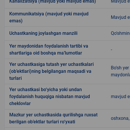
Kanalizatsiya (mavjud yoki mavjud emas)
Mavjud 
Kommunikatsiya (mavjud yoki mavjud
Mavjud 
emas)
Uchastkaning joylashgan manzili
Qo'shmi
Yer maydonidan foydalanish tartibi va
-
shartlariga oid boshqa ma’lumotlar
Yer uchastkasiga tutash yer uchastkalari
Bo'sh yer
(ob’ektlari)ning belgilangan maqsadi va
maydonla
turlari
Yer uchastkasi bo‘yicha yoki undan
foydalanish huquqiga nisbatan mavjud
mavjud 
cheklovlar
Mazkur yer uchastkasida qurilishga ruxsat
oshxona, 
berilgan ob’ektlar turlari ro‘yxati