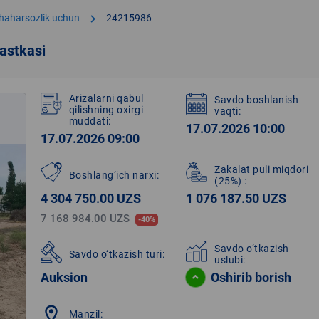
chevron_right
shaharsozlik uchun
24215986
astkasi
Arizalarni qabul
Savdo boshlanish
qilishning oxirgi
vaqti:
muddati:
17.07.2026 10:00
17.07.2026 09:00
Zakalat puli miqdori
Boshlang‘ich narxi:
(25%)
:
4 304 750.00 UZS
1 076 187.50 UZS
7 168 984.00 UZS
-40%
Savdo o‘tkazish
Savdo o‘tkazish turi:
uslubi:
Auksion
Oshirib borish
location_on
Manzil: