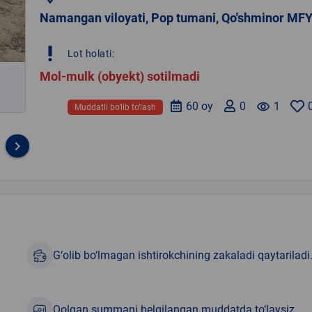
Namangan viloyati, Pop tumani, Qo'shminor MF
priority_high
Lot holati:
Mol-mulk (obyekt) sotilmadi
60 oy
0
remove_red_eye
1
Muddatli bo‘lib to‘lash
keyboard_arrow_right
G‘olib bo‘lmagan ishtirokchining zakaladi qaytariladi
Qolgan summani belgilangan muddatda to‘laysiz.