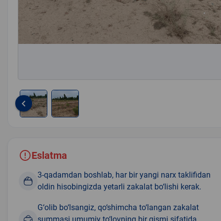
keyboard_arrow_left
Item
1
of
2
Eslatma
3-qadamdan boshlab, har bir yangi narx taklifidan
oldin hisobingizda yetarli zakalat bo‘lishi kerak.
G‘olib bo‘lsangiz, qo‘shimcha to‘langan zakalat
summasi umumiy to‘lovning bir qismi sifatida