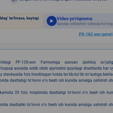
Video yo‘riqnoma
blag‘ bo‘lmasa, keyingi
Qanday ishlashini videoda ko‘ring
PQ-162-son qarori
4-yildagi PF-135-son Farmoniga asosan qishloq xoʻjalig
 huquqi asosida sotib olish qiymatini quyidagi shartlarda har 
tavkasida foiz hisoblagan holda boʻlib-boʻlib toʻlashga berila
ida dastlabgi toʻlovni oʻn besh ish kunida amalga oshirish sh
kamida 35 foiz miqdorida dastlabgi toʻlovni oʻn besh ish ku
rida dastlabki toʻlovni oʻn besh ish kunida amalga oshirish sh