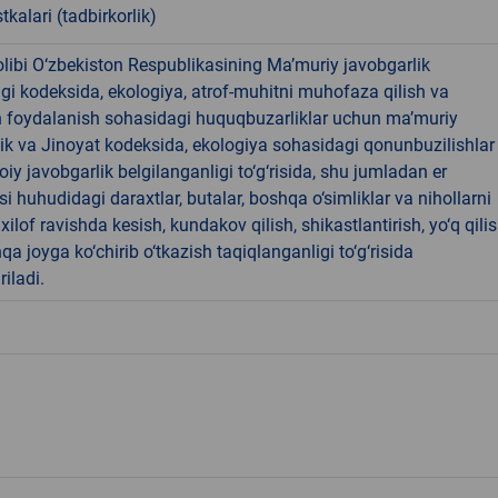
tkalari (tadbirkorlik)
libi O‘zbekiston Respublikasining Ma’muriy javobgarlik
dagi kodeksida, ekologiya, atrof-muhitni muhofaza qilish va
n foydalanish sohasidagi huquqbuzarliklar uchun ma’muriy
ik va Jinoyat kodeksida, ekologiya sohasidagi qonunbuzilishlar
oiy javobgarlik belgilanganligi to‘g‘risida, shu jumladan er
i huhudidagi daraxtlar, butalar, boshqa o‘simliklar va nihollarni
ilof ravishda kesish, kundakov qilish, shikastlantirish, yo‘q qili
qa joyga ko‘chirib o‘tkazish taqiqlanganligi to‘g‘risida
riladi.