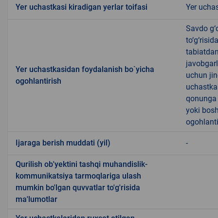
Yer uchastkasi kiradigan yerlar toifasi
Yer uchas
Savdo g‘o
to‘g‘risi
tabiatda
javobgarl
Yer uchastkasidan foydalanish bo`yicha
uchun jin
ogohlantirish
uchastkas
qonunga x
yoki bosh
ogohlanti
Ijaraga berish muddati (yil)
-
Qurilish ob'yektini tashqi muhandislik-
kommunikatsiya tarmoqlariga ulash
mumkin bo'lgan quvvatlar to'g'risida
ma'lumotlar