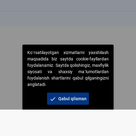
k
k
Ko`rsatilayotgan xizmatlarni yaxshilash
maqsadida biz saytda cookie-fayllardan
foydalanamiz. Saytda qolishingiz, maxfiylik
siyosati va shaxsiy ma`lumotlardan
foydalanish shartlarini qabul qilganingizni
anglatadi.
check
Qabul qilaman
 foydalanganda jamiyatning korporativ veb-saytiga majburiy havolalar ko