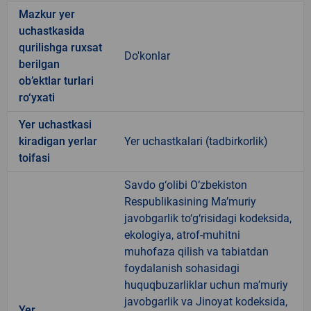
Mazkur yer
uchastkasida
qurilishga ruxsat
Do'konlar
berilgan
ob’ektlar turlari
ro‘yxati
Yer uchastkasi
kiradigan yerlar
Yer uchastkalari (tadbirkorlik)
toifasi
Savdo g‘olibi O‘zbekiston
Respublikasining Ma’muriy
javobgarlik to‘g‘risidagi kodeksida,
ekologiya, atrof-muhitni
muhofaza qilish va tabiatdan
foydalanish sohasidagi
huquqbuzarliklar uchun ma’muriy
javobgarlik va Jinoyat kodeksida,
Yer