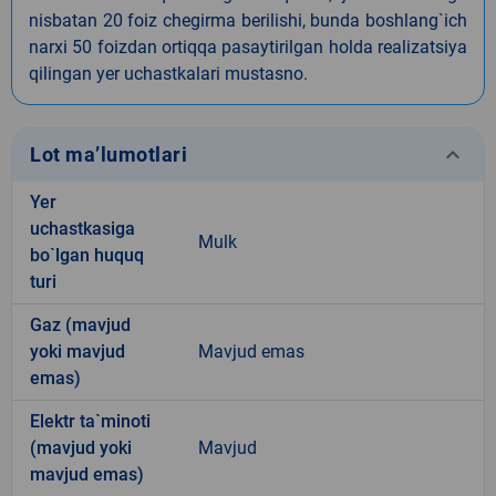
nisbatan 20 foiz chegirma berilishi, bunda boshlang`ich
narxi 50 foizdan ortiqqa pasaytirilgan holda realizatsiya
qilingan yer uchastkalari mustasno.
keyboard_arrow_down
Lot ma’lumotlari
Yer
uchastkasiga
Mulk
bo`lgan huquq
turi
Gaz (mavjud
yoki mavjud
Mavjud emas
emas)
Elektr ta`minoti
(mavjud yoki
Mavjud
mavjud emas)