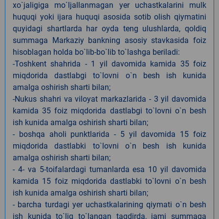
xo`jaligiga mo`ljallanmagan yer uchastkalarini mulk
huquqi yoki ijara huquqi asosida sotib olish qiymatini
quyidagi shartlarda har oyda teng ulushlarda, qoldiq
summaga Markaziy bankning asosiy stavkasida foiz
hisoblagan holda bo`lib-bo`lib to`lashga beriladi:
-Toshkent shahrida - 1 yil davomida kamida 35 foiz
miqdorida dastlabgi to`lovni o`n besh ish kunida
amalga oshirish sharti bilan;
-Nukus shahri va viloyat markazlarida - 3 yil davomida
kamida 35 foiz miqdorida dastlabgi to`lovni o`n besh
ish kunida amalga oshirish sharti bilan;
- boshqa aholi punktlarida - 5 yil davomida 15 foiz
miqdorida dastlabki to`lovni o`n besh ish kunida
amalga oshirish sharti bilan;
- 4- va 5-toifalardagi tumanlarda esa 10 yil davomida
kamida 15 foiz miqdorida dastlabki to`lovni o`n besh
ish kunida amalga oshirish sharti bilan;
- barcha turdagi yer uchastkalarining qiymati o`n besh
ish kunida to`liq to`langan taqdirda, jami summaga