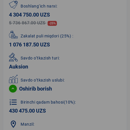
Boshlang‘ich narxi:
4 304 750.00 UZS
5 736 867.00 UZS
-25%
Zakalat puli miqdori
(25%)
:
1 076 187.50 UZS
Savdo o‘tkazish turi:
Auksion
Savdo o‘tkazish uslubi:
Oshirib borish
format_list_numbered
Birinchi qadam bahosi(10%):
430 475.00 UZS
location_on
Manzil: