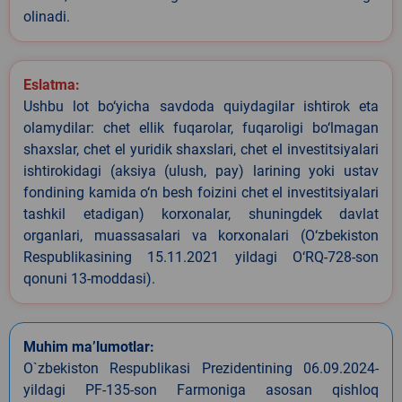
olinadi.
Eslatma:
Ushbu lot bo‘yicha savdoda quiydagilar ishtirok eta
olamydilar: chet ellik fuqarolar, fuqaroligi bo‘lmagan
shaxslar, chet el yuridik shaxslari, chet el investitsiyalari
ishtirokidagi (aksiya (ulush, pay) larining yoki ustav
fondining kamida o‘n besh foizini chet el investitsiyalari
tashkil etadigan) korxonalar, shuningdek davlat
organlari, muassasalari va korxonalari (O‘zbekiston
Respublikasining 15.11.2021 yildagi O‘RQ-728-son
qonuni 13-moddasi).
Muhim ma’lumotlar:
O`zbekiston Respublikasi Prezidentining 06.09.2024-
yildagi PF-135-son Farmoniga asosan qishloq