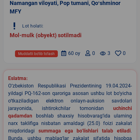
Namangan viloyati, Pop tumani, Qoʻshminor
MFY
priority_high
Lot holati:
Mol-mulk (obyekt) sotilmadi
60 oy
0
remove_red_eye
3
0
Muddatli bo‘lib to‘lash
Eslatma:
O‘zbekiston Respublikasi Prezidentining 19.04.2024-
yildagi PQ-162-son qaroriga asosan ushbu lot bo‘yicha
o‘tkaziladigan elektron onlayn-auksion savdolari
jarayonida, ishtirokchilar tomonidan
uchinchi
qadamdan
boshlab shaxsiy hisobvarag‘ida ularning
narx taklifiga nisbatan amaldagi (25.0) foizi zakalat
miqdoridagi
summaga ega bo‘lishlari talab etiladi
.
Bunda, ushbu mablag‘lar zakalat sifatida hisobga