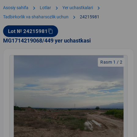
chevron_right
chevron_right
chevron_right
Asosiy sahifa
Lotlar
Yer uchastkalari
chevron_right
Tadbirkorlik va shaharsozlik uchun
24215981
Lot № 24215981
content_copy
MG1714219068/449 yer uchastkasi
Rasm 1 / 2