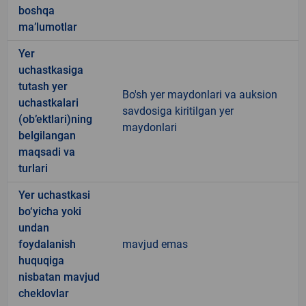
boshqa
ma’lumotlar
Yer
uchastkasiga
tutash yer
Bo'sh yer maydonlari va auksion
uchastkalari
savdosiga kiritilgan yer
(ob’ektlari)ning
maydonlari
belgilangan
maqsadi va
turlari
Yer uchastkasi
bo‘yicha yoki
undan
foydalanish
mavjud emas
huquqiga
nisbatan mavjud
cheklovlar