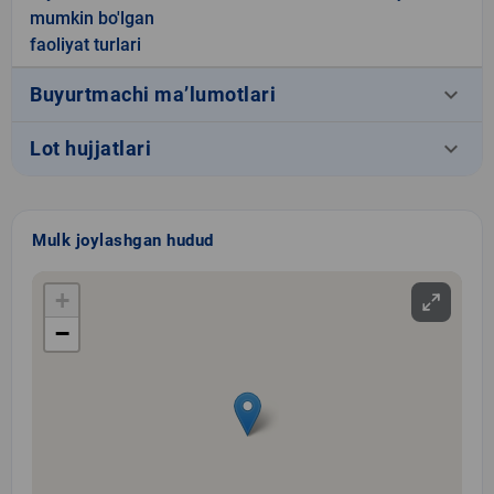
mumkin bo'lgan
faoliyat turlari
keyboard_arrow_down
Buyurtmachi ma’lumotlari
keyboard_arrow_down
Lot hujjatlari
Mulk joylashgan hudud
+
−