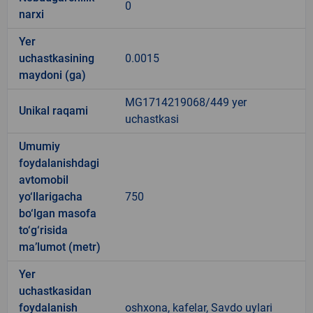
0
narxi
Yer
uchastkasining
0.0015
maydoni (ga)
MG1714219068/449 yer
Unikal raqami
uchastkasi
Umumiy
foydalanishdagi
avtomobil
yo‘llarigacha
750
bo‘lgan masofa
to‘g‘risida
ma’lumot (metr)
Yer
uchastkasidan
foydalanish
oshxona, kafelar, Savdo uylari