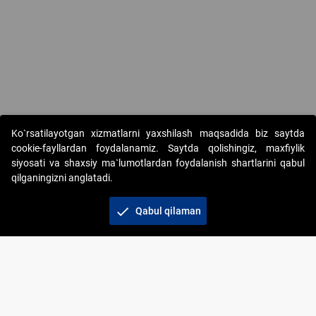
Copyright © 2017-2026. "Elektron onlayn-auksionlarni tashkil etish"
Ko`rsatilayotgan xizmatlarni yaxshilash maqsadida biz saytda
AJ. Barcha huquqlar himoyalangan
cookie-fayllardan foydalanamiz. Saytda qolishingiz, maxfiylik
siyosati va shaxsiy ma`lumotlardan foydalanish shartlarini qabul
qilganingizni anglatadi.
check
Qabul qilaman
+998 71 202-21-11
Veb-saytdagi axborot materiallaridan boshqa
shaxslar foydalanganda jamiyatning korporativ veb-
saytiga majburiy havolalar ko‘rsatilishi kerak