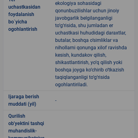
ekologiya sohasidagi
uchastkasidan
qonunbuzilishlar uchun jinoiy
foydalanish
javobgarlik belgilanganligi
bo`yicha
to‘g‘risida, shu jumladan er
ogohlantirish
uchastkasi huhudidagi daraxtlar,
butalar, boshqa o‘simliklar va
nihollarni qonunga xilof ravishda
kesish, kundakov qilish,
shikastlantirish, yo‘q qilish yoki
boshqa joyga ko‘chirib o‘tkazish
taqiqlanganligi to‘g‘risida
ogohlantiriladi.
Ijaraga berish
-
muddati (yil)
Qurilish
ob'yektini tashqi
muhandislik-