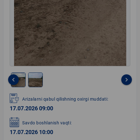
keyboard_arrow_left
keyboard_arrow_right
Item
1
Arizalarni qabul qilishning oxirgi muddati:
of
17.07.2026 09:00
2
Savdo boshlanish vaqti:
17.07.2026 10:00