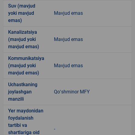
Suv (mavjud
yoki mavjud
Mavjud emas
emas)
Kanalizatsiya
(mavjud yoki
Mavjud emas
mavjud emas)
Kommunikatsiya
(mavjud yoki
Mavjud emas
mavjud emas)
Uchastkaning
joylashgan
Qoʻshminor MFY
manzili
Yer maydonidan
foydalanish
tartibi va
-
shartlariga oid