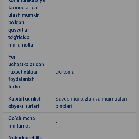
kommunikatsiya
tarmoqlariga
ulash mumkin
bo'lgan
quvvatlar
to'g'risida
ma'lumotlar
Yer
uchastkalaridan
ruxsat etilgan
Do'konlar
foydalanish
turlari
Kapital qurilish
Savdo markazlari va majmualari
obyekti turlari
binolari
Qo`shimcha
-
ma`lumot
Nobudgarchilik