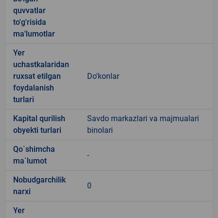
quvvatlar
to'g'risida
ma'lumotlar
Yer
uchastkalaridan
ruxsat etilgan
Do'konlar
foydalanish
turlari
Kapital qurilish
Savdo markazlari va majmualari
obyekti turlari
binolari
Qo`shimcha
-
ma`lumot
Nobudgarchilik
0
narxi
Yer