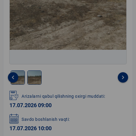
keyboard_arrow_left
keyboard_arrow_right
Item
1
Arizalarni qabul qilishning oxirgi muddati:
of
17.07.2026 09:00
2
Savdo boshlanish vaqti:
17.07.2026 10:00