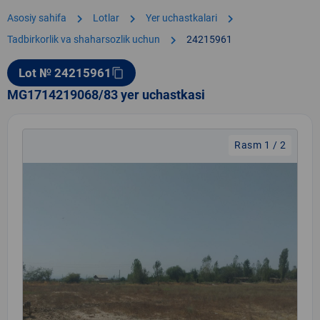
chevron_right
chevron_right
chevron_right
Asosiy sahifa
Lotlar
Yer uchastkalari
chevron_right
Tadbirkorlik va shaharsozlik uchun
24215961
Lot № 24215961
content_copy
MG1714219068/83 yer uchastkasi
Rasm 1 / 2