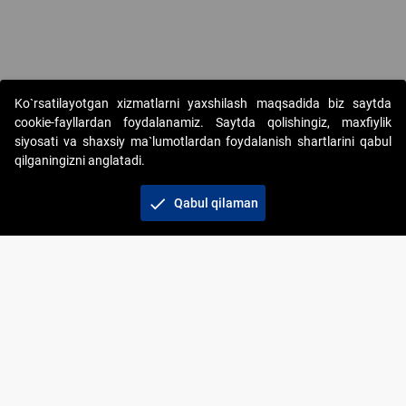
Copyright © 2017-2026. "Elektron onlayn-auksionlarni tashkil etish"
Ko`rsatilayotgan xizmatlarni yaxshilash maqsadida biz saytda
AJ. Barcha huquqlar himoyalangan
cookie-fayllardan foydalanamiz. Saytda qolishingiz, maxfiylik
siyosati va shaxsiy ma`lumotlardan foydalanish shartlarini qabul
qilganingizni anglatadi.
check
Qabul qilaman
+998 71 202-21-11
Veb-saytdagi axborot materiallaridan boshqa
shaxslar foydalanganda jamiyatning korporativ veb-
saytiga majburiy havolalar ko‘rsatilishi kerak