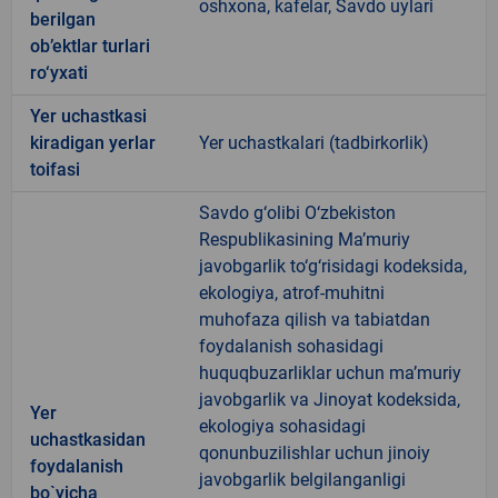
oshxona, kafelar, Savdo uylari
berilgan
ob’ektlar turlari
ro‘yxati
Yer uchastkasi
kiradigan yerlar
Yer uchastkalari (tadbirkorlik)
toifasi
Savdo g‘olibi O‘zbekiston
Respublikasining Ma’muriy
javobgarlik to‘g‘risidagi kodeksida,
ekologiya, atrof-muhitni
muhofaza qilish va tabiatdan
foydalanish sohasidagi
huquqbuzarliklar uchun ma’muriy
javobgarlik va Jinoyat kodeksida,
Yer
ekologiya sohasidagi
uchastkasidan
qonunbuzilishlar uchun jinoiy
foydalanish
javobgarlik belgilanganligi
bo`yicha