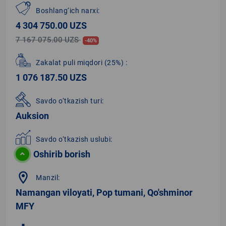
Boshlang‘ich narxi:
4 304 750.00 UZS
7 167 075.00 UZS
-40%
Zakalat puli miqdori
(25%)
:
1 076 187.50 UZS
Savdo o‘tkazish turi:
Auksion
Savdo o‘tkazish uslubi:
Oshirib borish
location_on
Manzil:
Namangan viloyati, Pop tumani, Qo'shminor
MFY