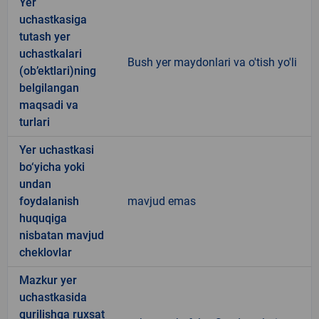
Yer
uchastkasiga
tutash yer
uchastkalari
Bush yer maydonlari va o'tish yo'li
(ob’ektlari)ning
belgilangan
maqsadi va
turlari
Yer uchastkasi
bo‘yicha yoki
undan
foydalanish
mavjud emas
huquqiga
nisbatan mavjud
cheklovlar
Mazkur yer
uchastkasida
qurilishga ruxsat