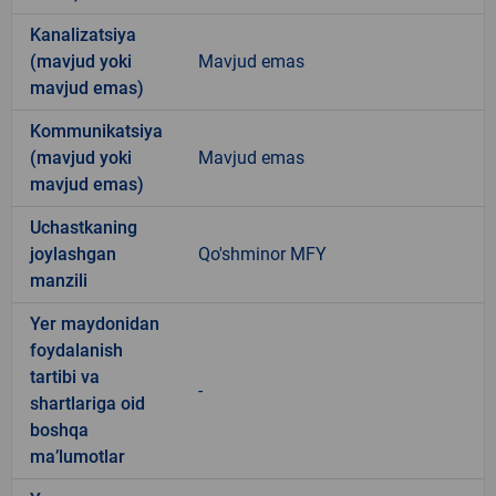
Kanalizatsiya
(mavjud yoki
Mavjud emas
mavjud emas)
Kommunikatsiya
(mavjud yoki
Mavjud emas
mavjud emas)
Uchastkaning
joylashgan
Qo'shminor MFY
manzili
Yer maydonidan
foydalanish
tartibi va
-
shartlariga oid
boshqa
ma’lumotlar