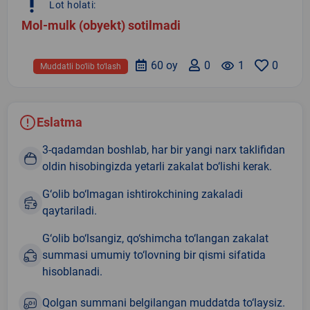
priority_high
Lot holati:
Mol-mulk (obyekt) sotilmadi
60 oy
0
remove_red_eye
1
0
Muddatli bo‘lib to‘lash
Eslatma
3-qadamdan boshlab, har bir yangi narx taklifidan
oldin hisobingizda yetarli zakalat bo‘lishi kerak.
G‘olib bo‘lmagan ishtirokchining zakaladi
qaytariladi.
G‘olib bo‘lsangiz, qo‘shimcha to‘langan zakalat
summasi umumiy to‘lovning bir qismi sifatida
hisoblanadi.
Qolgan summani belgilangan muddatda to‘laysiz.