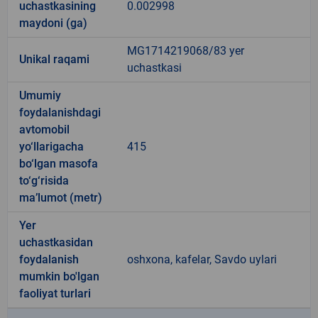
uchastkasining
0.002998
maydoni (ga)
MG1714219068/83 yer
Unikal raqami
uchastkasi
Umumiy
foydalanishdagi
avtomobil
yo‘llarigacha
415
bo‘lgan masofa
to‘g‘risida
ma’lumot (metr)
Yer
uchastkasidan
foydalanish
oshxona, kafelar, Savdo uylari
mumkin bo'lgan
faoliyat turlari