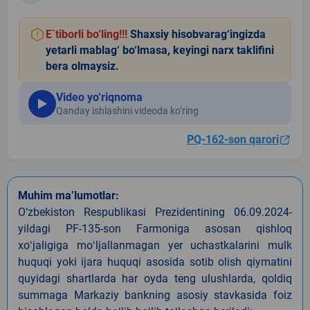
E`tiborli bo‘ling!!!
Shaxsiy hisobvarag‘ingizda
yetarli mablag‘ bo‘lmasa, keyingi narx taklifini
bera olmaysiz.
Video yo‘riqnoma
Qanday ishlashini videoda ko‘ring
PQ-162-son qarori
Muhim ma’lumotlar:
O‘zbekiston Respublikasi Prezidentining 06.09.2024-
yildagi PF-135-son Farmoniga asosan qishloq
xoʻjaligiga moʻljallanmagan yer uchastkalarini mulk
huquqi yoki ijara huquqi asosida sotib olish qiymatini
quyidagi shartlarda har oyda teng ulushlarda, qoldiq
summaga Markaziy bankning asosiy stavkasida foiz