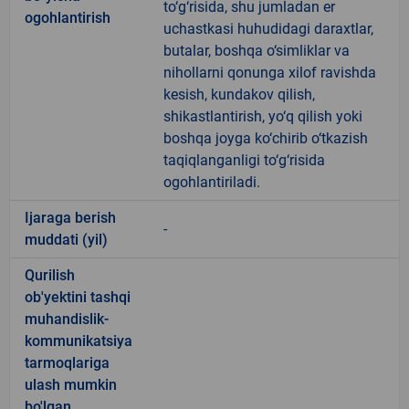
to‘g‘risida, shu jumladan er
ogohlantirish
uchastkasi huhudidagi daraxtlar,
butalar, boshqa o‘simliklar va
nihollarni qonunga xilof ravishda
kesish, kundakov qilish,
shikastlantirish, yo‘q qilish yoki
boshqa joyga ko‘chirib o‘tkazish
taqiqlanganligi to‘g‘risida
ogohlantiriladi.
Ijaraga berish
-
muddati (yil)
Qurilish
ob'yektini tashqi
muhandislik-
kommunikatsiya
tarmoqlariga
ulash mumkin
bo'lgan