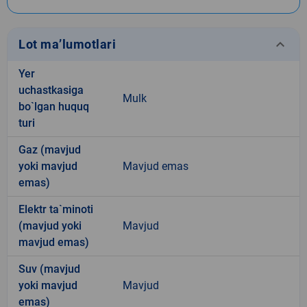
keyboard_arrow_down
Lot ma’lumotlari
Yer
uchastkasiga
Mulk
bo`lgan huquq
turi
Gaz (mavjud
yoki mavjud
Mavjud emas
emas)
Elektr ta`minoti
(mavjud yoki
Mavjud
mavjud emas)
Suv (mavjud
yoki mavjud
Mavjud
emas)