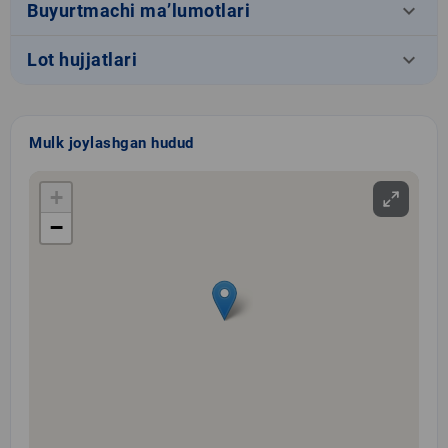
keyboard_arrow_down
Buyurtmachi ma’lumotlari
keyboard_arrow_down
Lot hujjatlari
Mulk joylashgan hudud
+
−