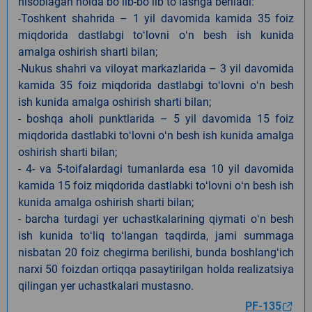
hisoblagan holda boʻlib-boʻlib toʻlashga beriladi:
-Toshkent shahrida – 1 yil davomida kamida 35 foiz
miqdorida dastlabgi toʻlovni oʻn besh ish kunida
amalga oshirish sharti bilan;
-Nukus shahri va viloyat markazlarida – 3 yil davomida
kamida 35 foiz miqdorida dastlabgi toʻlovni oʻn besh
ish kunida amalga oshirish sharti bilan;
- boshqa aholi punktlarida – 5 yil davomida 15 foiz
miqdorida dastlabki toʻlovni oʻn besh ish kunida amalga
oshirish sharti bilan;
- 4- va 5-toifalardagi tumanlarda esa 10 yil davomida
kamida 15 foiz miqdorida dastlabki toʻlovni oʻn besh ish
kunida amalga oshirish sharti bilan;
- barcha turdagi yer uchastkalarining qiymati oʻn besh
ish kunida toʻliq toʻlangan taqdirda, jami summaga
nisbatan 20 foiz chegirma berilishi, bunda boshlangʻich
narxi 50 foizdan ortiqqa pasaytirilgan holda realizatsiya
qilingan yer uchastkalari mustasno.
PF-135