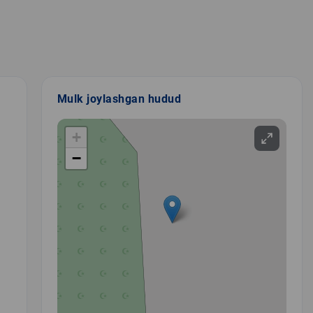
Mulk joylashgan hudud
+
−