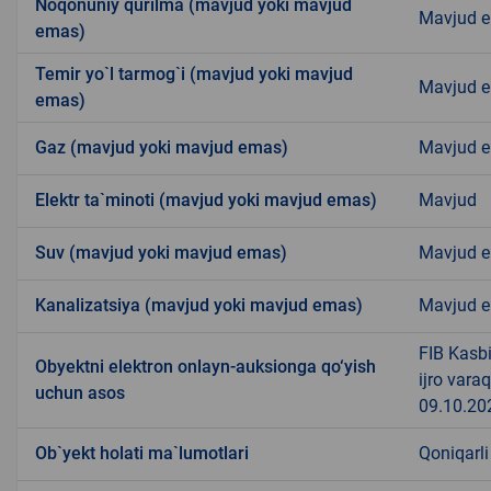
Noqonuniy qurilma (mavjud yoki mavjud
Mavjud 
emas)
Temir yo`l tarmog`i (mavjud yoki mavjud
Mavjud 
emas)
Gaz (mavjud yoki mavjud emas)
Mavjud 
Elektr ta`minoti (mavjud yoki mavjud emas)
Mavjud
Suv (mavjud yoki mavjud emas)
Mavjud 
Kanalizatsiya (mavjud yoki mavjud emas)
Mavjud 
FIB Kasb
Obyektni elektron onlayn-auksionga qo‘yish
ijro vara
uchun asos
09.10.20
Ob`yekt holati ma`lumotlari
Qoniqarli