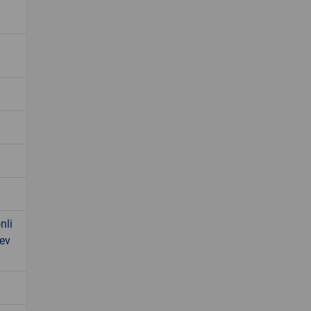
nli
yev