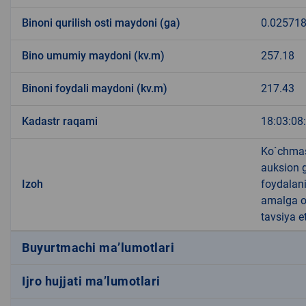
Binoni qurilish osti maydoni (ga)
0.02571
Bino umumiy maydoni (kv.m)
257.18
Binoni foydali maydoni (kv.m)
217.43
Kadastr raqami
18:03:08
Ko`chmas
auksion g
Izoh
foydalani
amalga os
tavsiya et
Buyurtmachi ma’lumotlari
Ijro hujjati ma’lumotlari