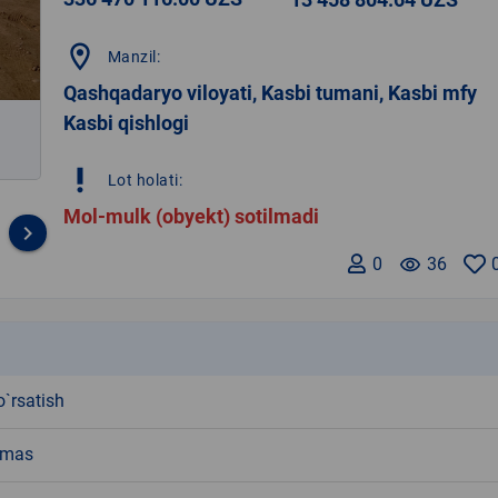
location_on
Manzil:
Qashqadaryo viloyati, Kasbi tumani, Kasbi mfy
Kasbi qishlogi
priority_high
Lot holati:
Mol-mulk (obyekt) sotilmadi
keyboard_arrow_right
0
remove_red_eye
36
k
`rsatish
emas