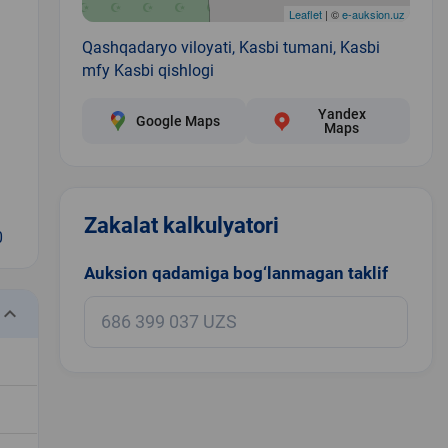
Leaflet
| ©
e-auksion.uz
Qashqadaryo viloyati, Kasbi tumani, Kasbi
mfy Kasbi qishlogi
Yandex
Google Maps
Maps
Zakalat kalkulyatori
0
Auksion qadamiga bog‘lanmagan taklif
eyboard_arrow_down