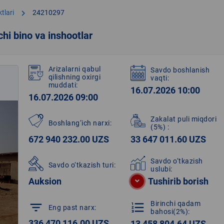
chevron_right
tlari
24210297
hi bino va inshootlar
Arizalarni qabul
Savdo boshlanish
qilishning oxirgi
vaqti:
muddati:
16.07.2026 10:00
16.07.2026 09:00
Zakalat puli miqdori
Boshlang‘ich narxi:
(5%)
:
672 940 232.00 UZS
33 647 011.60 UZS
Savdo o‘tkazish
Savdo o‘tkazish turi:
uslubi:
Auksion
Tushirib borish
Birinchi qadam
filter_list
format_list_numbered
Eng past narx:
bahosi(2%):
336 470 116.00 UZS
13 458 804.64 UZS