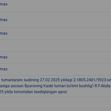
emas
emas
emas
emas
emas
i tumanlararo sudining 27.02.2025 yildagi 2-1805-2401/5923-so
qasiga asosan Byuroning Kasbi tuman bo'limi boshlig'i R.F.Abdi
25 yilda tomonidan tasdiqlangan qaror