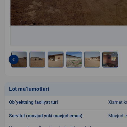
keyboard_arrow_left
Item
1
of
6
Lot ma’lumotlari
Ob`yektning faoliyat turi
Xizmat ko
Servitut (mavjud yoki mavjud emas)
Mavjud 