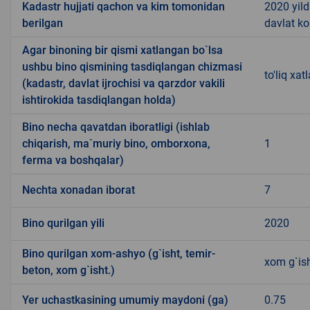
Kadastr hujjati qachon va kim tomonidan
2020 yild
berilgan
davlat ko
Agar binoning bir qismi xatlangan bo`lsa
ushbu bino qismining tasdiqlangan chizmasi
to'liq xa
(kadastr, davlat ijrochisi va qarzdor vakili
ishtirokida tasdiqlangan holda)
Bino necha qavatdan iboratligi (ishlab
chiqarish, ma`muriy bino, omborxona,
1
ferma va boshqalar)
Nechta xonadan iborat
7
Bino qurilgan yili
2020
Bino qurilgan xom-ashyo (g`isht, temir-
xom g`is
beton, xom g`isht.)
Yer uchastkasining umumiy maydoni (ga)
0.75