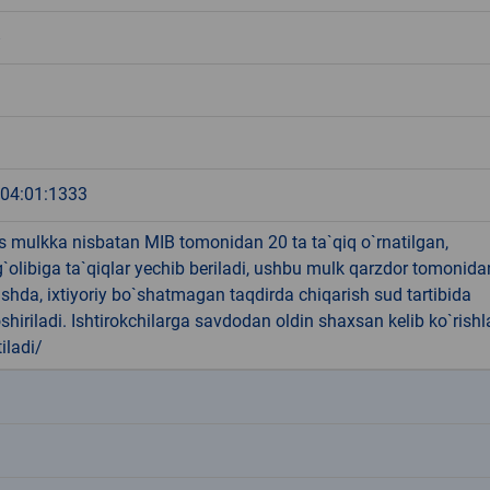
8
:04:01:1333
 mulkka nisbatan MIB tomonidan 20 ta ta`qiq o`rnatilgan,
`olibiga ta`qiqlar yechib beriladi, ushbu mulk qarzdor tomonida
shda, ixtiyoriy bo`shatmagan taqdirda chiqarish sud tartibida
hiriladi. Ishtirokchilarga savdodan oldin shaxsan kelib ko`rishl
iladi/
k
k