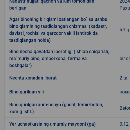
Kadastr hujjati qachon va kim tomonidan
2024 
berilgan
Paxta
Agar binoning bir qismi xatlangan bo`lsa ushbu
bino qismining tasdiqlangan chizmasi (kadastr,
to'li
davlat ijrochisi va qarzdor vakili ishtirokida
tasdiqlangan holda)
Bino necha qavatdan iboratligi (ishlab chiqarish,
ma`muriy bino, omborxona, ferma va
bir q
boshqalar)
Nechta xonadan iborat
2 ta
Bino qurilgan yili
ном
Bino qurilgan xom-ashyo (g`isht, temir-beton,
Beton
xom g`isht.)
Yer uchastkasining umumiy maydoni (ga)
0.12