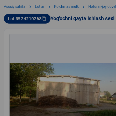
chevron_right
chevron_right
chevron_right
Asosiy sahifa
Lotlar
Koʻchmas mulk
Noturar-joy obyek
Yog'ochni qayta ishlash sexi
Lot № 24210268
content_copy