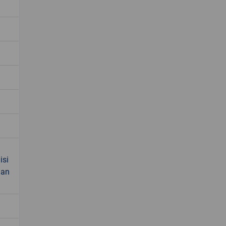
isi
dan