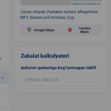
Leaflet
| ©
e-auksion.uz
Jizzax viloyati, Paxtakor tumani, Mingchinor
MFY, Samon yo'li ko'chasi, 2-uy
Yandex
Google Maps
Maps
Zakalat kalkulyatori
0
Auksion qadamiga bog‘lanmagan taklif
eyboard_arrow_down