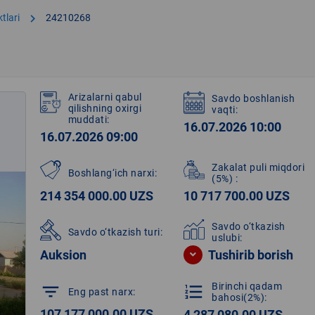
chevron_right
tlari
24210268
Arizalarni qabul
Savdo boshlanish
qilishning oxirgi
vaqti:
muddati:
16.07.2026 10:00
16.07.2026 09:00
Zakalat puli miqdori
Boshlang‘ich narxi:
(5%)
:
214 354 000.00 UZS
10 717 700.00 UZS
Savdo o‘tkazish
Savdo o‘tkazish turi:
uslubi:
Auksion
Tushirib borish
Birinchi qadam
filter_list
format_list_numbered
Eng past narx:
bahosi(2%):
107 177 000.00 UZS
4 287 080.00 UZS