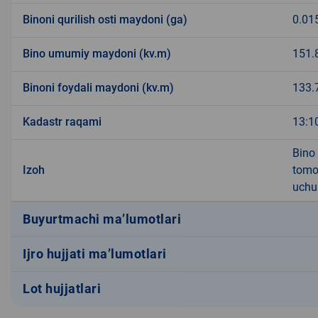
Binoni qurilish osti maydoni (ga)
0.01
Bino umumiy maydoni (kv.m)
151.
Binoni foydali maydoni (kv.m)
133.
Kadastr raqami
13:1
Bino
Izoh
tomon
uchun
Buyurtmachi ma’lumotlari
Ijro hujjati ma’lumotlari
Lot hujjatlari