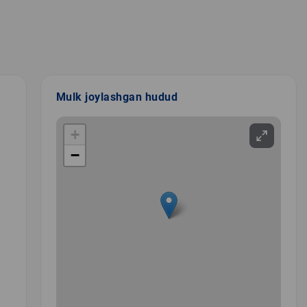
Mulk joylashgan hudud
+
−