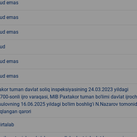
ud emas
ud emas
ud emas
ud
ud emas
ud emas
akor tuman davlat soliq inspeksiyasining 24.03.2023 yildagi
00-sonli ijro varaqasi, MIB Paxtakor tuman bo'limi davlat ijroch
sulovning 16.06.2025 yildagi bo'lim boshlig'i N.Nazarov tomoni
iqlangan qarori
irtalab