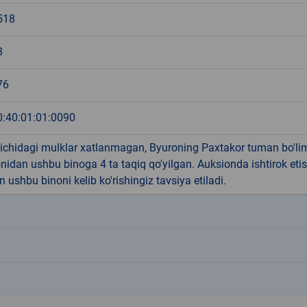
518
8
76
0:40:01:01:0090
 ichidagi mulklar xatlanmagan, Byuroning Paxtakor tuman bo'li
idan ushbu binoga 4 ta taqiq qo'yilgan. Auksionda ishtirok eti
 ushbu binoni kelib ko'rishingiz tavsiya etiladi.
k
k
k