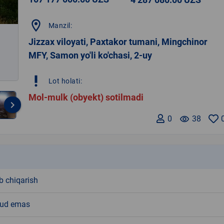
location_on
Manzil:
Jizzax viloyati, Paxtakor tumani, Mingchinor
MFY, Samon yo'li ko'chasi, 2-uy
priority_high
Lot holati:
Mol-mulk (obyekt) sotilmadi
keyboard_arrow_right
0
remove_red_eye
38
k
b chiqarish
ud emas