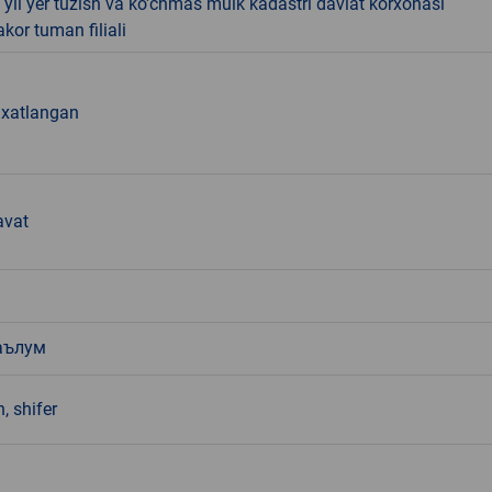
yil yer tuzish va ko'chmas mulk kadastri davlat korxonasi
kor tuman filiali
q xatlangan
avat
аълум
, shifer