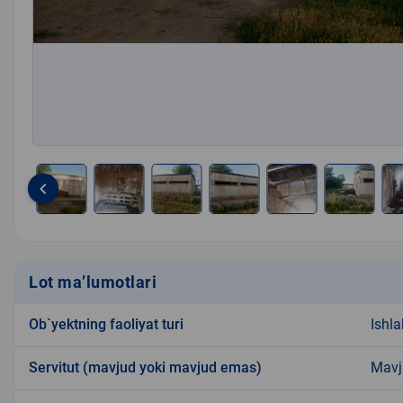
keyboard_arrow_left
Item
1
of
12
Lot ma’lumotlari
Ob`yektning faoliyat turi
Ishla
Servitut (mavjud yoki mavjud emas)
Mavj