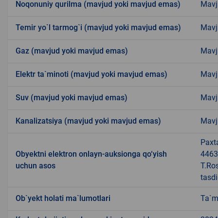
Noqonuniy qurilma (mavjud yoki mavjud emas)
Mavj
Temir yo`l tarmog`i (mavjud yoki mavjud emas)
Mavj
Gaz (mavjud yoki mavjud emas)
Mavj
Elektr ta`minoti (mavjud yoki mavjud emas)
Mavj
Suv (mavjud yoki mavjud emas)
Mavj
Kanalizatsiya (mavjud yoki mavjud emas)
Mavj
Paxt
Obyektni elektron onlayn-auksionga qo‘yish
44637
uchun asos
T.Ro
tasd
Ob`yekt holati ma`lumotlari
Ta`m