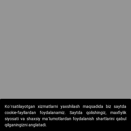
Ko`rsatilayotgan xizmatlarni yaxshilash maqsadida biz saytda
cookie-fayllardan foydalanamiz. Saytda qolishingiz, maxfiylik
siyosati va shaxsiy ma`lumotlardan foydalanish shartlarini qabul
qilganingizni anglatadi.
Copyright © 2017-2026. "Elektron onlayn-auksionlarni