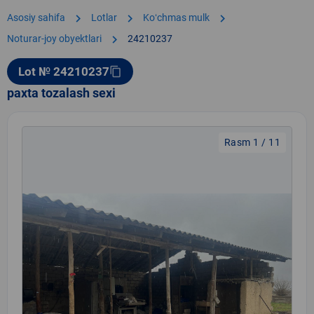
chevron_right
chevron_right
chevron_right
Asosiy sahifa
Lotlar
Koʻchmas mulk
chevron_right
Noturar-joy obyektlari
24210237
Lot № 24210237
content_copy
paxta tozalash sexi
Rasm 1 / 11