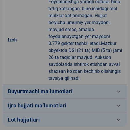
Foydalanishga yaroqli noturar bino
to'liq xatlangan, bino ichidagi mol
mulklar xatlanmagan. Hujjat
bo'yicha umumiy yer maydoni
mavjud emas, amalda
foydalanayotgan yer maydoni
Izoh
0.779 gekter tashkil etadi.Mazkur
obyektda DSI (21 ta) MIB (5 ta) jami
26 ta taqiqlar mavjud. Auksion
savdolarida ishtirok etishdan avval
shaxsan ko'zdan kechirib olishingiz
tavsiya qilinadi.
keyboard_arrow_down
Buyurtmachi ma’lumotlari
keyboard_arrow_down
Ijro hujjati ma’lumotlari
keyboard_arrow_down
Lot hujjatlari