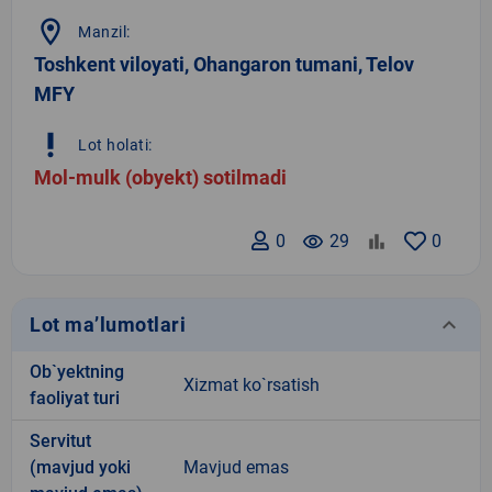
location_on
Manzil:
Toshkent viloyati, Ohangaron tumani, Telov
MFY
priority_high
Lot holati:
Mol-mulk (obyekt) sotilmadi
0
remove_red_eye
29
0
keyboard_arrow_down
Lot ma’lumotlari
Ob`yektning
Xizmat ko`rsatish
faoliyat turi
Servitut
(mavjud yoki
Mavjud emas