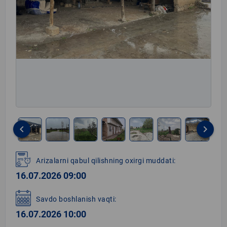
keyboard_arrow_left
keyboard_arrow_right
Item
1
Arizalarni qabul qilishning oxirgi muddati:
of
16.07.2026 09:00
11
Savdo boshlanish vaqti:
16.07.2026 10:00