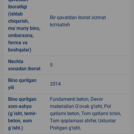
iboratligi
(ishlab
Bir qavatdan iborat xizmat
chiqarish,
ko'rsatish
ma`muriy bino,
omborxona,
ferma va
boshqalar)
Nechta
5
xonadan iborat
Bino qurilgan
2014
yili
Bino qurilgan
Fundamenti beton, Devor
xom-ashyo
materiallari G'ovak g'isht, Pol
(g`isht, temir-
qatlami beton, Tom qatlami to'sin,
beton, xom
Tom qoplamasi shifer, Ustunlar
g`isht.)
Pishgan g'isht,