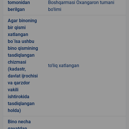
tomonidan
Boshqarmasi Oxangaron tumani
berilgan
bo'limi
Agar binoning
bir qismi
xatlangan
bo`lsa ushbu
bino qismining
tasdiqlangan
chizmasi
to'liq xatlangan
(kadastr,
davlat ijrochisi
va qarzdor
vakili
ishtirokida
tasdiqlangan
holda)
Bino necha
qavatdan