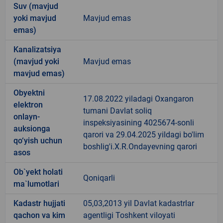
Suv (mavjud
yoki mavjud
Mavjud emas
emas)
Kanalizatsiya
(mavjud yoki
Mavjud emas
mavjud emas)
Obyektni
17.08.2022 yiladagi Oxangaron
elektron
tumani Davlat soliq
onlayn-
inspeksiyasining 4025674-sonli
auksionga
qarori va 29.04.2025 yildagi bo'lim
qo‘yish uchun
boshlig'i.X.R.Ondayevning qarori
asos
Ob`yekt holati
Qoniqarli
ma`lumotlari
Kadastr hujjati
05,03,2013 yil Davlat kadastrlar
qachon va kim
agentligi Toshkent viloyati