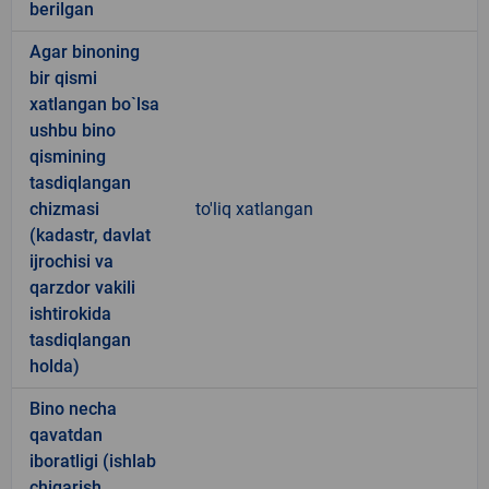
berilgan
Agar binoning
bir qismi
xatlangan bo`lsa
ushbu bino
qismining
tasdiqlangan
chizmasi
to'liq xatlangan
(kadastr, davlat
ijrochisi va
qarzdor vakili
ishtirokida
tasdiqlangan
holda)
Bino necha
qavatdan
iboratligi (ishlab
chiqarish,