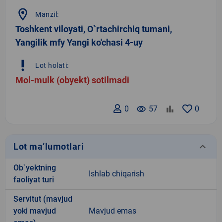
location_on
Manzil:
Toshkent viloyati, O`rtachirchiq tumani,
Yangilik mfy Yangi ko'chasi 4-uy
priority_high
Lot holati:
Mol-mulk (obyekt) sotilmadi
0
remove_red_eye
57
0
keyboard_arrow_down
Lot ma’lumotlari
Ob`yektning
Ishlab chiqarish
faoliyat turi
Servitut (mavjud
yoki mavjud
Mavjud emas