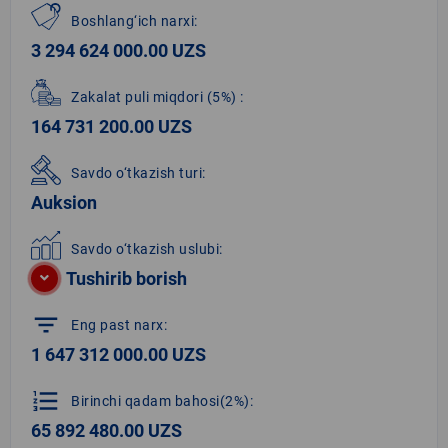
Boshlang‘ich narxi:
3 294 624 000.00 UZS
Zakalat puli miqdori
(5%)
:
164 731 200.00 UZS
Savdo o‘tkazish turi:
Auksion
Savdo o‘tkazish uslubi:
Tushirib borish
filter_list
Eng past narx:
1 647 312 000.00 UZS
format_list_numbered
Birinchi qadam bahosi(2%):
65 892 480.00 UZS