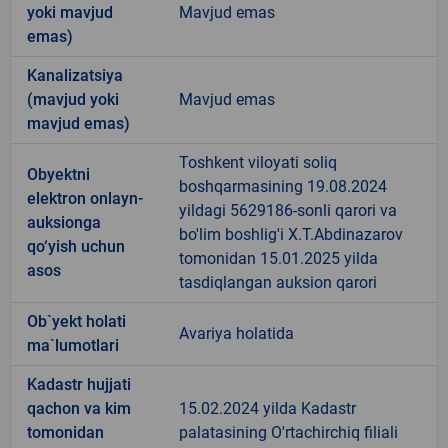
yoki mavjud
Mavjud emas
emas)
Kanalizatsiya
(mavjud yoki
Mavjud emas
mavjud emas)
Toshkent viloyati soliq
Obyektni
boshqarmasining 19.08.2024
elektron onlayn-
yildagi 5629186-sonli qarori va
auksionga
bo'lim boshlig'i X.T.Abdinazarov
qo‘yish uchun
tomonidan 15.01.2025 yilda
asos
tasdiqlangan auksion qarori
Ob`yekt holati
Avariya holatida
ma`lumotlari
Kadastr hujjati
qachon va kim
15.02.2024 yilda Kadastr
tomonidan
palatasining O'rtachirchiq filiali