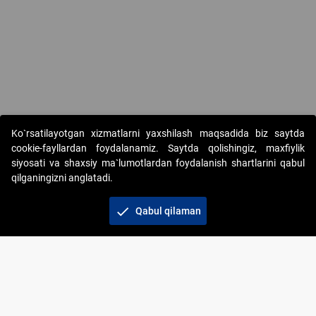
Ko`rsatilayotgan xizmatlarni yaxshilash maqsadida biz saytda
cookie-fayllardan foydalanamiz. Saytda qolishingiz, maxfiylik
siyosati va shaxsiy ma`lumotlardan foydalanish shartlarini qabul
qilganingizni anglatadi.
Copyright © 2017-2026. "Elektron onlayn-auksionlarni
tashkil etish" AJ. Barcha huquqlar himoyalangan
check
Qabul qilaman
To‘lov usullari