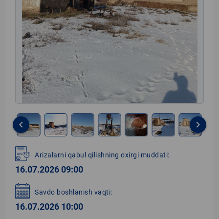
keyboard_arrow_left
keyboard_arrow_right
Item
1
Arizalarni qabul qilishning oxirgi muddati:
of
16.07.2026 09:00
10
Savdo boshlanish vaqti:
16.07.2026 10:00