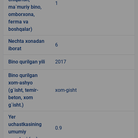
1
ma`muriy bino,
omborxona,
ferma va
boshqalar)
Nechta xonadan
6
iborat
Bino qurilgan yili
2017
Bino qurilgan
xom-ashyo
(g`isht, temir-
xom-gisht
beton, xom
g`isht.)
Yer
uchastkasining
0.9
umumiy