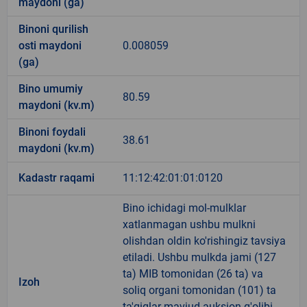
maydoni (ga)
Binoni qurilish
osti maydoni
0.008059
(ga)
Bino umumiy
80.59
maydoni (kv.m)
Binoni foydali
38.61
maydoni (kv.m)
Kadastr raqami
11:12:42:01:01:0120
Bino ichidagi mol-mulklar
xatlanmagan ushbu mulkni
olishdan oldin ko'rishingiz tavsiya
etiladi. Ushbu mulkda jami (127
ta) MIB tomonidan (26 ta) va
Izoh
soliq organi tomonidan (101) ta
ta'qiqlar mavjud auksion g'olibi