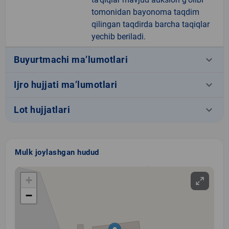
tomonidan bayonoma taqdim
qilingan taqdirda barcha taqiqlar
yechib beriladi.
keyboard_arrow_down
Buyurtmachi ma’lumotlari
keyboard_arrow_down
Ijro hujjati ma’lumotlari
keyboard_arrow_down
Lot hujjatlari
Mulk joylashgan hudud
+
−