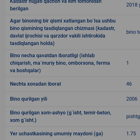
Kadastr hujjati qachon va kim tomonidan
2018 y
berilgan
Agar binoning bir qismi xatlangan bo`lsa ushbu
bino qismining tasdiqlangan chizmasi (kadastr,
bino t
davlat ijrochisi va qarzdor vakili ishtirokida
tasdiqlangan holda)
Bino necha qavatdan iboratligi (ishlab
chiqarish, ma`muriy bino, omborxona, ferma
1
va boshqalar)
Nechta xonadan iborat
46
Bino qurilgan yili
2006
Bino qurilgan xom-ashyo (g`isht, temir-beton,
pishtg
xom g`isht.)
Yer uchastkasining umumiy maydoni (ga)
1.75