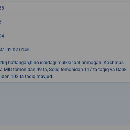
35
5
04
:41:02:02:0145
o'liq hatlangan,bino ichidagi mulklar xatlanmagan. Ko'chmas
a MIB tomonidan 49 ta, Soliq tomonidan 117 ta taqiq va Bank
idan 102 ta taqiq mavjud.
k
k
k