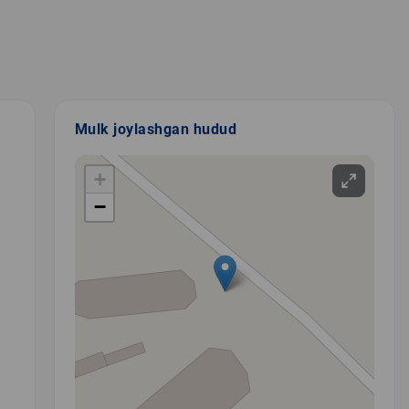
Mulk joylashgan hudud
+
−