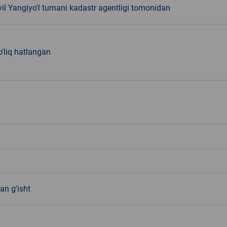
il Yangiyo'l tumani kadastr agentligi tomonidan
o'liq hatlangan
an g'isht