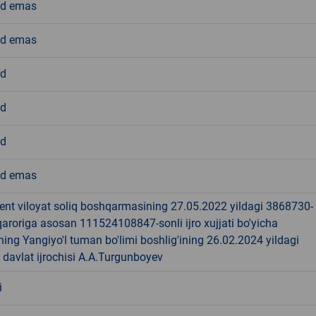
d emas
d emas
ud
ud
ud
d emas
ent viloyat soliq boshqarmasining 27.05.2022 yildagi 3868730-
qaroriga asosan 111524108847-sonli ijro xujjati bo'yicha
ing Yangiyo'l tuman bo'limi boshlig'ining 26.02.2024 yildagi
, davlat ijrochisi A.A.Turgunboyev
i