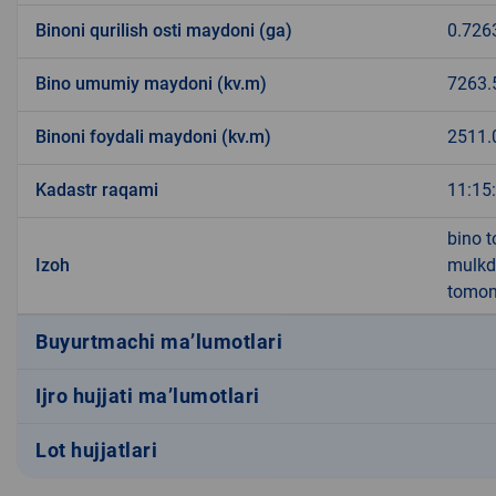
Binoni qurilish osti maydoni (ga)
0.726
Bino umumiy maydoni (kv.m)
7263.
Binoni foydali maydoni (kv.m)
2511.
Kadastr raqami
11:15
bino t
Izoh
mulkd
tomon
Buyurtmachi ma’lumotlari
Ijro hujjati ma’lumotlari
Lot hujjatlari