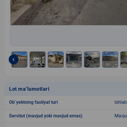
keyboard_arrow_left
Item
1
of
12
Lot ma’lumotlari
Ob`yektning faoliyat turi
Ishlab
Servitut (mavjud yoki mavjud emas)
Mavju