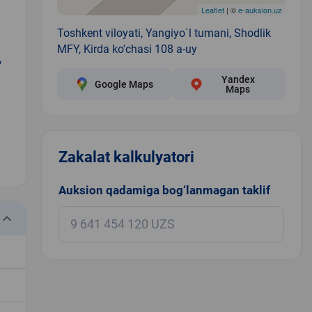
Leaflet
| ©
e-auksion.uz
Toshkent viloyati, Yangiyo`l tumani, Shodlik
MFY, Kirda ko'chasi 108 a-uy
,
Yandex
Google Maps
Maps
Zakalat kalkulyatori
1
Auksion qadamiga bog‘lanmagan taklif
eyboard_arrow_down