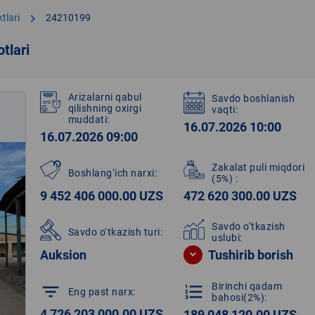
chevron_right
tlari
24210199
tlari
Arizalarni qabul
Savdo boshlanish
qilishning oxirgi
vaqti:
muddati:
16.07.2026 10:00
16.07.2026 09:00
Zakalat puli miqdori
Boshlang‘ich narxi:
(5%)
:
9 452 406 000.00 UZS
472 620 300.00 UZS
Savdo o‘tkazish
Savdo o‘tkazish turi:
uslubi:
Auksion
Tushirib borish
Birinchi qadam
filter_list
format_list_numbered
Eng past narx:
bahosi(2%):
4 726 203 000.00 UZS
189 048 120.00 UZS