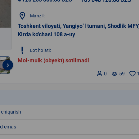
location_on
Manzil:
Toshkent viloyati, Yangiyo`l tumani, Shodlik MFY
Kirda ko'chasi 108 a-uy
priority_high
Lot holati:
Mol-mulk (obyekt) sotilmadi
keyboard_arrow_right
0
remove_red_eye
59
k
 chiqarish
d emas