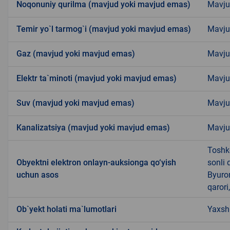
Noqonuniy qurilma (mavjud yoki mavjud emas)
Mavju
Temir yo`l tarmog`i (mavjud yoki mavjud emas)
Mavju
Gaz (mavjud yoki mavjud emas)
Mavj
Elektr ta`minoti (mavjud yoki mavjud emas)
Mavj
Suv (mavjud yoki mavjud emas)
Mavj
Kanalizatsiya (mavjud yoki mavjud emas)
Mavju
Toshk
Obyektni elektron onlayn-auksionga qo‘yish
sonli 
uchun asos
Byuron
qarori
Ob`yekt holati ma`lumotlari
Yaxsh