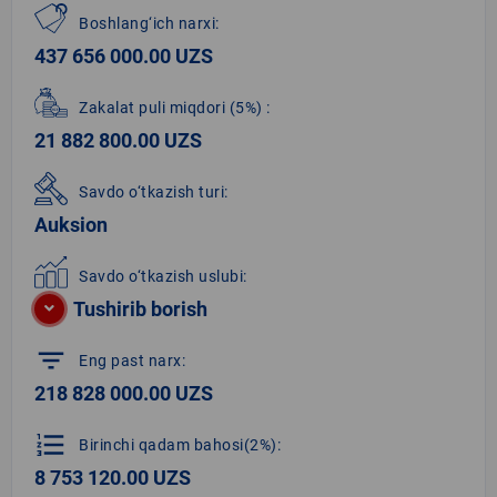
Boshlang‘ich narxi:
437 656 000.00 UZS
Zakalat puli miqdori
(5%)
:
21 882 800.00 UZS
Savdo o‘tkazish turi:
Auksion
Savdo o‘tkazish uslubi:
Tushirib borish
filter_list
Eng past narx:
218 828 000.00 UZS
format_list_numbered
Birinchi qadam bahosi(2%):
8 753 120.00 UZS