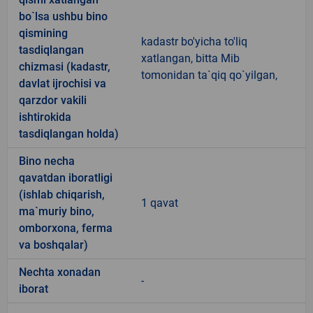
bo`lsa ushbu bino
qismining
kadastr bo'yicha to'liq
tasdiqlangan
xatlangan, bitta Mib
chizmasi (kadastr,
tomonidan ta`qiq qo`yilgan,
davlat ijrochisi va
qarzdor vakili
ishtirokida
tasdiqlangan holda)
Bino necha
qavatdan iboratligi
(ishlab chiqarish,
1 qavat
ma`muriy bino,
omborxona, ferma
va boshqalar)
Nechta xonadan
-
iborat