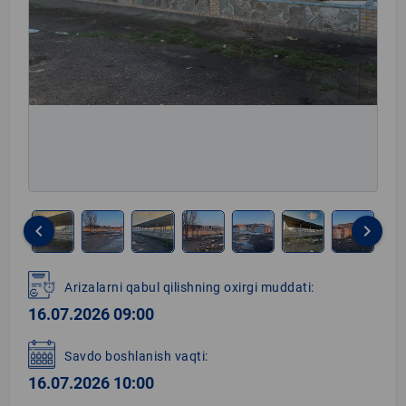
keyboard_arrow_left
keyboard_arrow_right
Item
1
Arizalarni qabul qilishning oxirgi muddati:
of
16.07.2026 09:00
8
Savdo boshlanish vaqti:
16.07.2026 10:00