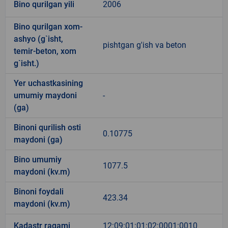
Bino qurilgan yili
2006
Bino qurilgan xom-
ashyo (g`isht,
pishtgan g'ish va beton
temir-beton, xom
g`isht.)
Yer uchastkasining
umumiy maydoni
-
(ga)
Binoni qurilish osti
0.10775
maydoni (ga)
Bino umumiy
1077.5
maydoni (kv.m)
Binoni foydali
423.34
maydoni (kv.m)
Kadastr raqami
12:09:01:01:02:0001:0010