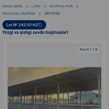
chevron_right
chevron_right
chevron_right
Asosiy sahifa
Lotlar
Koʻchmas mulk
chevron_right
Noturar-joy obyektlari
24210162
Lot № 24210162
content_copy
Yozgi va qishgi savdo majmualari
Rasm 1 / 8