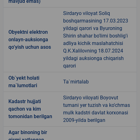
mavjud emas)
Sirdaryo viloyat Soliq
boshqarmasining 17.03.2023
yildagi qarori va Byuroning
Obyektni elektron
Shirin shahar bo'limi boshlig'i
onlayn-auksionga
adliya kichik maslahatchisi
qo‘yish uchun asos
Q.K.Xalilovning 18.07.2024
yildagi auksionga chiqarish
qarori
Ob`yekt holati
Ta`mirtalab
ma`lumotlari
Sirdaryo viloyati Boyovut
Kadastr hujjati
tumani yer tuzish va ko'chmas
qachon va kim
mulk kadstri davlat korxonasi
tomonidan berilgan
2009-yilda berilgan
Agar binoning bir
qismi xatlangan