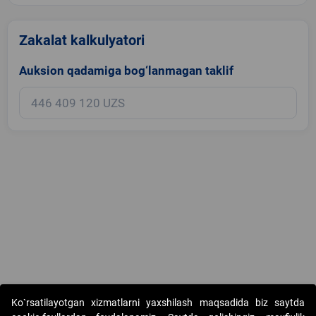
Zakalat kalkulyatori
Auksion qadamiga bog‘lanmagan taklif
Copyright © 2017-2026. "Elektron onlayn-auksionlarni tashkil etish"
Ko`rsatilayotgan xizmatlarni yaxshilash maqsadida biz saytda
AJ. Barcha huquqlar himoyalangan