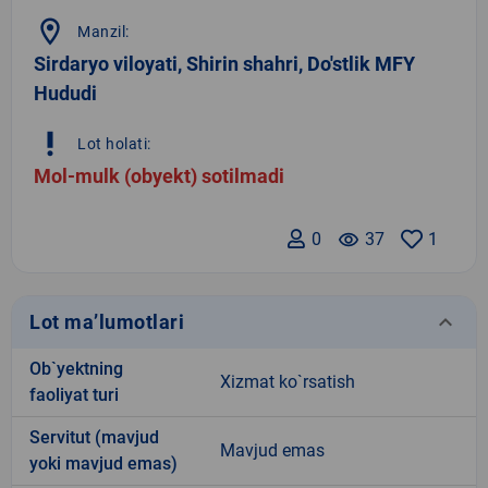
location_on
Manzil:
Sirdaryo viloyati, Shirin shahri, Do'stlik MFY
Hududi
priority_high
Lot holati:
Mol-mulk (obyekt) sotilmadi
0
remove_red_eye
37
1
keyboard_arrow_down
Lot ma’lumotlari
Ob`yektning
Xizmat ko`rsatish
faoliyat turi
Servitut (mavjud
Mavjud emas
yoki mavjud emas)