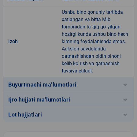
Ushbu bino qonuniy tartibda
xatlangan va bitta Mib
tomonidan ta`qiq qo`yilgan,
hozirgi kunda ushbu bino hech
Izoh
kimning foydalanishda emas.
Auksion savdolarida
qatnashishdan oldin binoni
kelib ko`rish va qatnashish
tavsiya etiladi.
keyboard_arrow_down
Buyurtmachi ma’lumotlari
keyboard_arrow_down
Ijro hujjati ma’lumotlari
keyboard_arrow_down
Lot hujjatlari