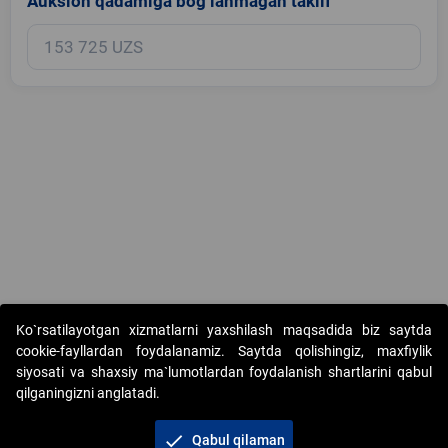
Auksion qadamiga bog‘lanmagan taklif
Copyright © 2017-2026. "Elektron onlayn-auksionlarni tashkil etish"
Ko`rsatilayotgan xizmatlarni yaxshilash maqsadida biz saytda
AJ. Barcha huquqlar himoyalangan
cookie-fayllardan foydalanamiz. Saytda qolishingiz, maxfiylik
siyosati va shaxsiy ma`lumotlardan foydalanish shartlarini qabul
qilganingizni anglatadi.
check
Qabul qilaman