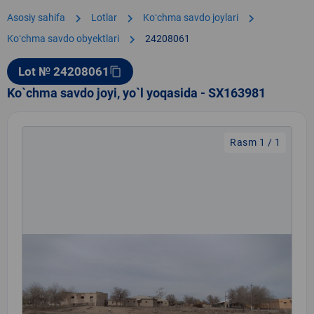
chevron_right
chevron_right
chevron_right
Asosiy sahifa
Lotlar
Koʻchma savdo joylari
chevron_right
Koʻchma savdo obyektlari
24208061
Lot № 24208061
content_copy
Ko`chma savdo joyi, yo`l yoqasida - SX163981
Rasm 1 / 1