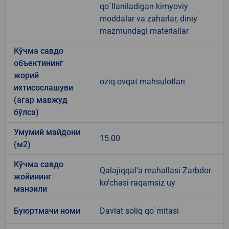
qo`llaniladigan kimyoviy
moddalar va zaharlar, diniy
mazmundagi materiallar
Кўчма савдо
объектининг
жорий
oziq-ovqat mahsulotlari
ихтисослашуви
(агар мавжуд
бўлса)
Умумий майдони
15.00
(м2)
Кўчма савдо
Qalajiqqal’a mahallasi Zarbdor
жойининг
ko'chasi raqamsiz uy
манзили
Буюртмачи номи
Davlat soliq qo`mitasi