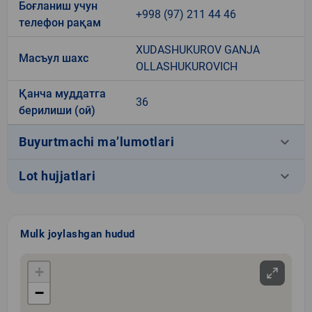
Боғланиш учун
+998 (97) 211 44 46
телефон рақам
XUDASHUKUROV GANJA
Масъул шахс
OLLASHUKUROVICH
Қанча муддатга
36
берилиши (ой)
keyboard_arrow_down
Buyurtmachi ma’lumotlari
keyboard_arrow_down
Lot hujjatlari
Mulk joylashgan hudud
+
−