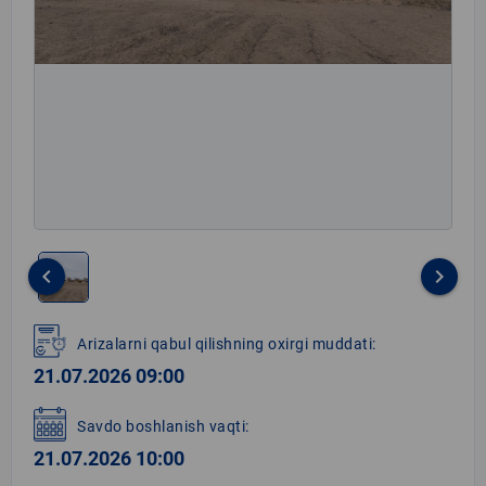
keyboard_arrow_left
keyboard_arrow_right
Item
1
Arizalarni qabul qilishning oxirgi muddati:
of
21.07.2026 09:00
1
Savdo boshlanish vaqti:
21.07.2026 10:00