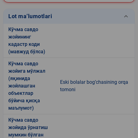
keyboard_arrow_down
Lot ma’lumotlari
Кўчма савдо
жойининг
кадастр коди
(мавжуд бўлса)
Кўчма савдо
жойига мўлжал
(яқинида
Eski bolalar bog’chasining orqa
жойлашган
tomoni
объектлар
бўйича қисқа
маълумот)
Кўчма савдо
жойида ўрнатиш
мумкин бўлган