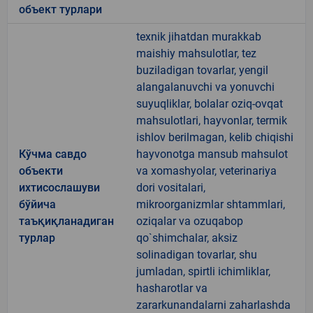
объект турлари
texnik jihatdan murakkab
maishiy mahsulotlar, tez
buziladigan tovarlar, yengil
alangalanuvchi va yonuvchi
suyuqliklar, bolalar oziq-ovqat
mahsulotlari, hayvonlar, termik
ishlov berilmagan, kelib chiqishi
Кўчма савдо
hayvonotga mansub mahsulot
объекти
va xomashyolar, veterinariya
ихтисослашуви
dori vositalari,
бўйича
mikroorganizmlar shtammlari,
таъқиқланадиган
oziqalar va ozuqabop
турлар
qo`shimchalar, aksiz
solinadigan tovarlar, shu
jumladan, spirtli ichimliklar,
hasharotlar va
zararkunandalarni zaharlashda