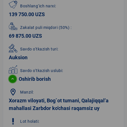
Boshlang‘ich narxi:
139 750.00 UZS
Zakalat puli miqdori
(50%)
:
69 875.00 UZS
Savdo o‘tkazish turi:
Auksion
Savdo o‘tkazish uslubi:
Oshirib borish
location_on
Manzil:
Xorazm viloyati, Bog`ot tumani, Qalajiqqal’a
mahallasi Zarbdor ko'chasi raqamsiz uy
priority_high
Lot holati: