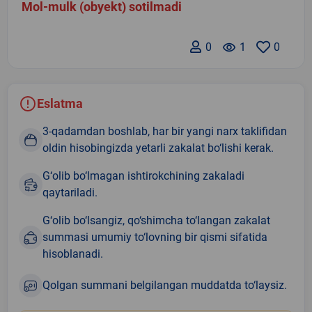
Mol-mulk (obyekt) sotilmadi
0
remove_red_eye
1
0
Eslatma
3-qadamdan boshlab, har bir yangi narx taklifidan
oldin hisobingizda yetarli zakalat bo‘lishi kerak.
G‘olib bo‘lmagan ishtirokchining zakaladi
qaytariladi.
G‘olib bo‘lsangiz, qo‘shimcha to‘langan zakalat
summasi umumiy to‘lovning bir qismi sifatida
hisoblanadi.
Qolgan summani belgilangan muddatda to‘laysiz.