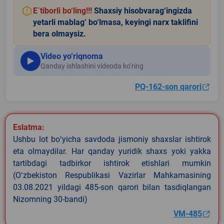
E`tiborli bo‘ling!!!
Shaxsiy hisobvarag‘ingizda
yetarli mablag‘ bo‘lmasa, keyingi narx taklifini
bera olmaysiz.
Video yo‘riqnoma
Qanday ishlashini videoda ko‘ring
PQ-162-son qarori
Eslatma:
Ushbu lot boʻyicha savdoda jismoniy shaxslar ishtirok
eta olmaydilar. Har qanday yuridik shaxs yoki yakka
tartibdagi tadbirkor ishtirok etishlari mumkin
(Oʻzbekiston Respublikasi Vazirlar Mahkamasining
03.08.2021 yildagi 485-son qarori bilan tasdiqlangan
Nizomning 30-bandi)
VM-485