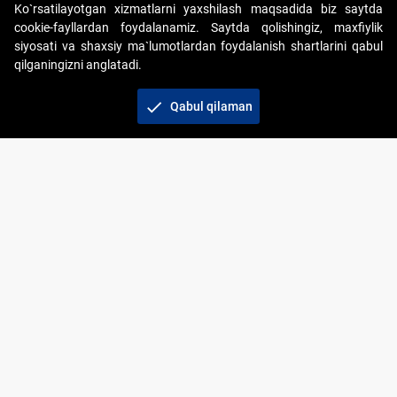
Ko`rsatilayotgan xizmatlarni yaxshilash maqsadida biz saytda
cookie-fayllardan foydalanamiz. Saytda qolishingiz, maxfiylik
siyosati va shaxsiy ma`lumotlardan foydalanish shartlarini qabul
qilganingizni anglatadi.
Copyright © 2017-2026. "Elektron onlayn-auksionlarni
tashkil etish" AJ. Barcha huquqlar himoyalangan
check
Qabul qilaman
To‘lov usullari
Bog‘lanish