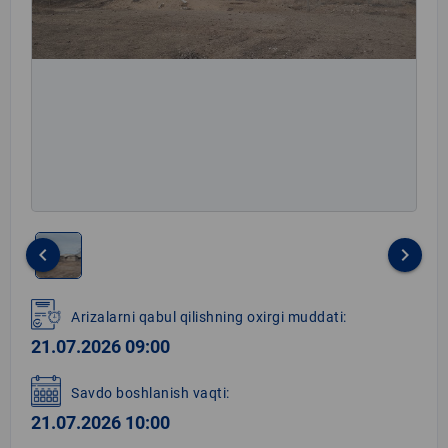
keyboard_arrow_left
keyboard_arrow_right
Item
1
Arizalarni qabul qilishning oxirgi muddati:
of
21.07.2026 09:00
1
Savdo boshlanish vaqti:
21.07.2026 10:00