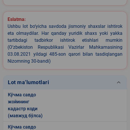
Eslatma:
Ushbu lot bo‘yicha savdoda jismoniy shaxslar ishtirok
eta olmaydilar. Har qanday yuridik shaxs yoki yakka
tartibdagi tadbirkor ishtirok etishlari mumkin
(O‘zbekiston Respublikasi Vazirlar Mahkamasining
03.08.2021 yildagi 485-son qarori bilan tasdiqlangan
Nizomning 30-bandi)
keyboard_arrow_down
Lot ma’lumotlari
Кўчма савдо
жойининг
кадастр коди
(мавжуд бўлса)
Кўчма савдо