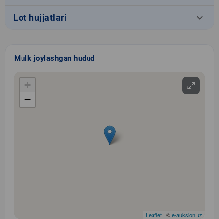
keyboard_arrow_down
Lot hujjatlari
Mulk joylashgan hudud
+
−
Leaflet
| ©
e-auksion.uz