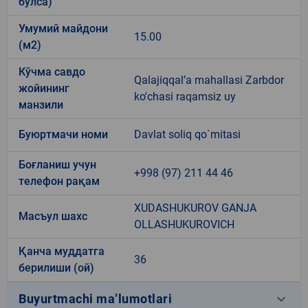
бўлса)
Умумий майдони
15.00
(м2)
Кўчма савдо
Qalajiqqal’a mahallasi Zarbdor
жойининг
ko'chasi raqamsiz uy
манзили
Буюртмачи номи
Davlat soliq qo`mitasi
Боғланиш учун
+998 (97) 211 44 46
телефон рақам
XUDASHUKUROV GANJA
Масъул шахс
OLLASHUKUROVICH
Қанча муддатга
36
берилиши (ой)
keyboard_arrow_down
Buyurtmachi ma’lumotlari