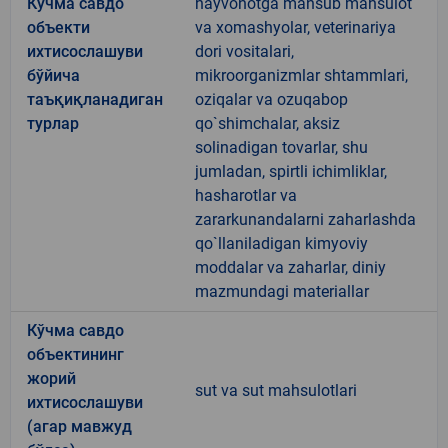
Кўчма савдо
hayvonotga mansub mahsulot
объекти
va xomashyolar, veterinariya
ихтисослашуви
dori vositalari,
бўйича
mikroorganizmlar shtammlari,
таъқиқланадиган
oziqalar va ozuqabop
турлар
qo`shimchalar, aksiz
solinadigan tovarlar, shu
jumladan, spirtli ichimliklar,
hasharotlar va
zararkunandalarni zaharlashda
qo`llaniladigan kimyoviy
moddalar va zaharlar, diniy
mazmundagi materiallar
Кўчма савдо
объектининг
жорий
sut va sut mahsulotlari
ихтисослашуви
(агар мавжуд