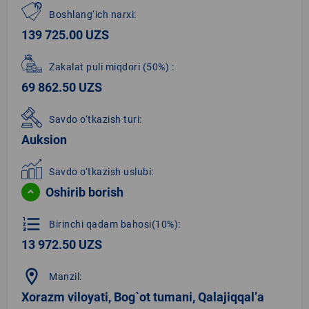
Boshlang‘ich narxi:
139 725.00 UZS
Zakalat puli miqdori
(50%)
:
69 862.50 UZS
Savdo o‘tkazish turi:
Auksion
Savdo o‘tkazish uslubi:
Oshirib borish
format_list_numbered
Birinchi qadam bahosi(10%):
13 972.50 UZS
location_on
Manzil:
Xorazm viloyati, Bog`ot tumani, Qalajiqqal’a