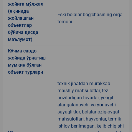
жойига мўлжал
(яқинида
Eski bolalar bog’chasining orqa
жойлашган
tomoni
объектлар
бўйича қисқа
маълумот)
Кўчма савдо
жойида ўрнатиш
мумкин бўлган
объект турлари
texnik jihatdan murakkab
maishiy mahsulotlar, tez
buziladigan tovarlar, yengil
alangalanuvchi va yonuvchi
suyuqliklar, bolalar oziq-ovqat
mahsulotlari, hayvonlar, termik
ishlov berilmagan, kelib chiqishi