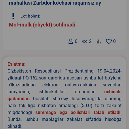
mahallasi Zarbdor ko'chasi raqamsiz uy
priority_high
Lot holati:
Mol-mulk (obyekt) sotilmadi
0
remove_red_eye
2
0
Eslatma:
O‘zbekiston Respublikasi Prezidentining 19.04.2024-
yildagi PQ-162-son qaroriga asosan ushbu lot bo‘yicha
o‘tkaziladigan elektron onlayn-auksion savdolari
jarayonida, ishtirokchilar tomonidan
uchinchi
qadamdan
boshlab shaxsiy hisobvarag‘ida ularning
narx taklifiga nisbatan amaldagi (50.0) foizi zakalat
miqdoridagi
summaga ega bo‘lishlari talab etiladi
.
Bunda, ushbu mablag‘lar zakalat sifatida hisobga
olinadi.