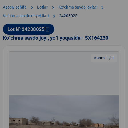
chevron_right
chevron_right
chevron_right
Asosiy sahifa
Lotlar
Koʻchma savdo joylari
chevron_right
Koʻchma savdo obyektlari
24208025
Lot № 24208025
content_copy
Ko`chma savdo joyi, yo`l yoqasida - SX164230
Rasm 1 / 1