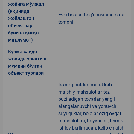
жойига мўлжал
(яқинида
Eski bolalar bog’chasining orqa
жойлашган
tomoni
объектлар
бўйича қисқа
маълумот)
Кўчма савдо
жойида ўрнатиш
мумкин бўлган
объект турлари
texnik jihatdan murakkab
maishiy mahsulotlar, tez
buziladigan tovarlar, yengil
alangalanuvchi va yonuvchi
suyuqliklar, bolalar oziq-ovqat
mahsulotlari, hayvonlar, termik
ishlov berilmagan, kelib chiqishi