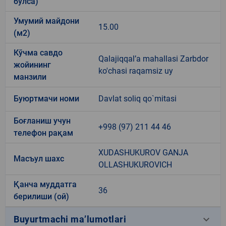
бўлса)
Умумий майдони
15.00
(м2)
Кўчма савдо
Qalajiqqal’a mahallasi Zarbdor
жойининг
ko'chasi raqamsiz uy
манзили
Буюртмачи номи
Davlat soliq qo`mitasi
Боғланиш учун
+998 (97) 211 44 46
телефон рақам
XUDASHUKUROV GANJA
Масъул шахс
OLLASHUKUROVICH
Қанча муддатга
36
берилиши (ой)
keyboard_arrow_down
Buyurtmachi ma’lumotlari