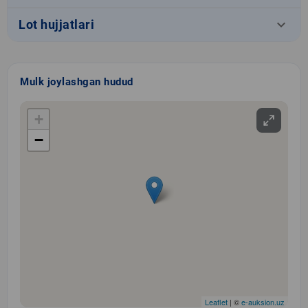
keyboard_arrow_down
Lot hujjatlari
Mulk joylashgan hudud
+
−
Leaflet
| ©
e-auksion.uz