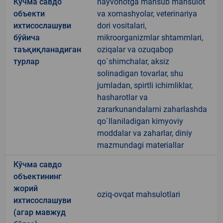
Кўчма савдо
hayvonotga mansub mahsulot
объекти
va xomashyolar, veterinariya
ихтисослашуви
dori vositalari,
бўйича
mikroorganizmlar shtammlari,
таъқиқланадиган
oziqalar va ozuqabop
турлар
qo`shimchalar, aksiz
solinadigan tovarlar, shu
jumladan, spirtli ichimliklar,
hasharotlar va
zararkunandalarni zaharlashda
qo`llaniladigan kimyoviy
moddalar va zaharlar, diniy
mazmundagi materiallar
Кўчма савдо
объектининг
жорий
oziq-ovqat mahsulotlari
ихтисослашуви
(агар мавжуд