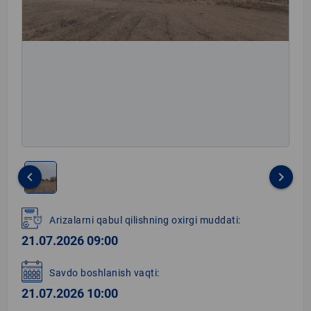
keyboard_arrow_left
keyboard_arrow_right
Item
1
Arizalarni qabul qilishning oxirgi muddati:
of
21.07.2026 09:00
1
Savdo boshlanish vaqti:
21.07.2026 10:00