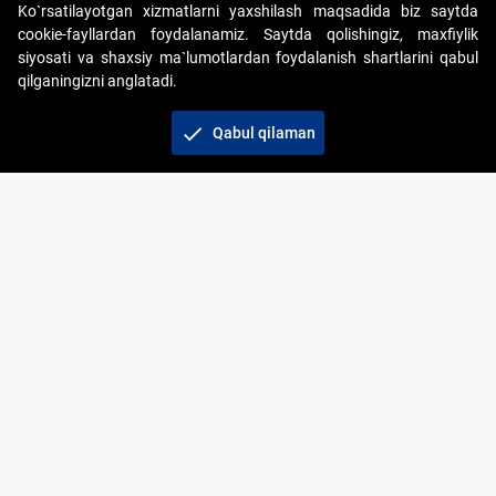
Ko`rsatilayotgan xizmatlarni yaxshilash maqsadida biz saytda
cookie-fayllardan foydalanamiz. Saytda qolishingiz, maxfiylik
siyosati va shaxsiy ma`lumotlardan foydalanish shartlarini qabul
qilganingizni anglatadi.
Copyright © 2017-2026. "Elektron onlayn-auksionlarni
tashkil etish" AJ. Barcha huquqlar himoyalangan
check
Qabul qilaman
To‘lov usullari
Bog‘lanish