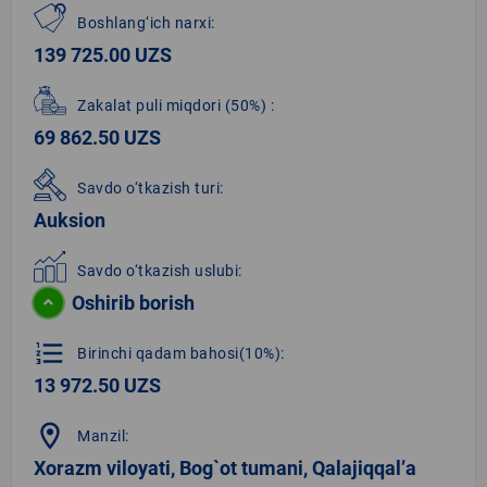
Boshlang‘ich narxi:
139 725.00 UZS
Zakalat puli miqdori
(50%)
:
69 862.50 UZS
Savdo o‘tkazish turi:
Auksion
Savdo o‘tkazish uslubi:
Oshirib borish
format_list_numbered
Birinchi qadam bahosi(10%):
13 972.50 UZS
location_on
Manzil:
Xorazm viloyati, Bog`ot tumani, Qalajiqqal’a