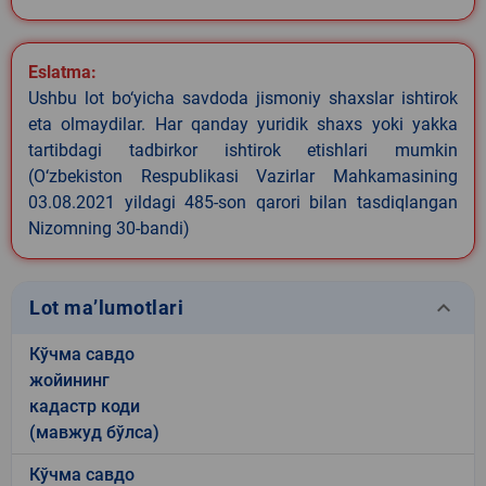
Eslatma:
Ushbu lot bo‘yicha savdoda jismoniy shaxslar ishtirok
eta olmaydilar. Har qanday yuridik shaxs yoki yakka
tartibdagi tadbirkor ishtirok etishlari mumkin
(O‘zbekiston Respublikasi Vazirlar Mahkamasining
03.08.2021 yildagi 485-son qarori bilan tasdiqlangan
Nizomning 30-bandi)
keyboard_arrow_down
Lot ma’lumotlari
Кўчма савдо
жойининг
кадастр коди
(мавжуд бўлса)
Кўчма савдо