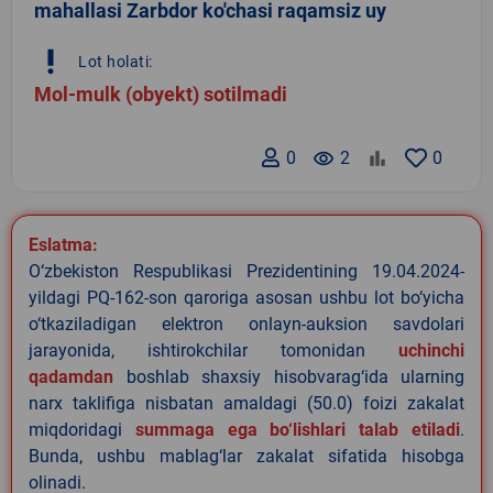
mahallasi Zarbdor ko'chasi raqamsiz uy
priority_high
Lot holati:
Mol-mulk (obyekt) sotilmadi
0
remove_red_eye
2
0
Eslatma:
O‘zbekiston Respublikasi Prezidentining 19.04.2024-
yildagi PQ-162-son qaroriga asosan ushbu lot bo‘yicha
o‘tkaziladigan elektron onlayn-auksion savdolari
jarayonida, ishtirokchilar tomonidan
uchinchi
qadamdan
boshlab shaxsiy hisobvarag‘ida ularning
narx taklifiga nisbatan amaldagi (50.0) foizi zakalat
miqdoridagi
summaga ega bo‘lishlari talab etiladi
.
Bunda, ushbu mablag‘lar zakalat sifatida hisobga
olinadi.