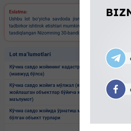
Eslatma:
Ushbu lot boʻyicha savdoda jismoniy shaxslar ishtirok 
tadbirkor ishtirok etishlari mumkin (Oʻzbekiston Respublik
tasdiqlangan Nizomning 30-bandi)
Lot ma’lumotlari
Кўчма савдо жойининг кадастр коди
(мавжуд бўлса)
Кўчма савдо жойига мўлжал (яқинида
жойлашган объектлар бўйича қисқа
Maktab e
маълумот)
Кўчма савдо жойида ўрнатиш мумкин
бўлган объект турлари
texnik ji