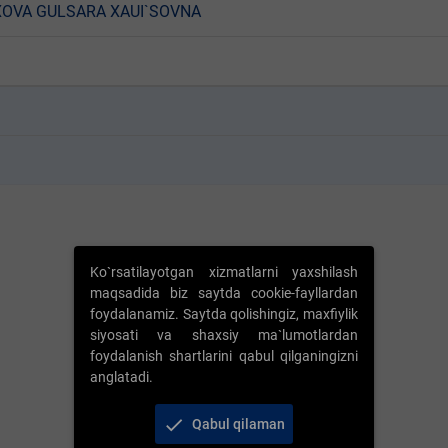
OVA GULSARA XAUI`SOVNA
k
k
Ko`rsatilayotgan xizmatlarni yaxshilash
maqsadida biz saytda cookie-fayllardan
foydalanamiz. Saytda qolishingiz, maxfiylik
siyosati va shaxsiy ma`lumotlardan
foydalanish shartlarini qabul qilganingizni
anglatadi.
check
Qabul qilaman