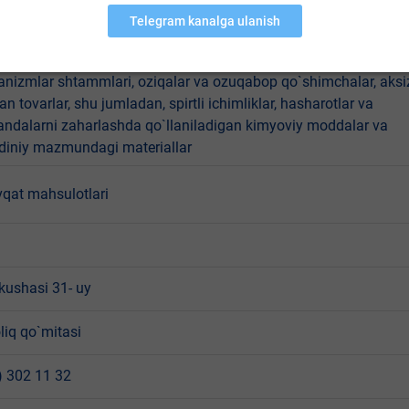
angalanuvchi va yonuvchi suyuqliklar, bolalar oziq-ovqat
ari, hayvonlar, termik ishlov berilmagan, kelib chiqishi hayvono
hsulot va xomashyolar, veterinariya dori vositalari,
anizmlar shtammlari, oziqalar va ozuqabop qo`shimchalar, aksi
an tovarlar, shu jumladan, spirtli ichimliklar, hasharotlar va
andalarni zaharlashda qo`llaniladigan kimyoviy moddalar va
 diniy mazmundagi materiallar
vqat mahsulotlari
l kushasi 31- uy
liq qo`mitasi
) 302 11 32