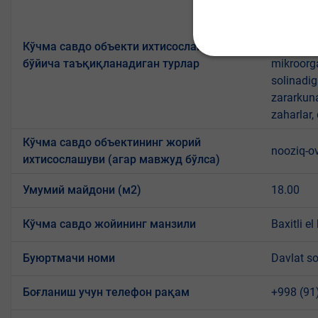
yengil al
mahsulotl
Кўчма савдо объекти ихтисослашуви
mansub ma
бўйича таъқиқланадиган турлар
mikroorg
solinadig
zararkun
zaharlar,
Кўчма савдо объектининг жорий
nooziq-o
ихтисослашуви (агар мавжуд бўлса)
Умумий майдони (м2)
18.00
Кўчма савдо жойининг манзили
Baxitli e
Буюртмачи номи
Davlat so
Боғланиш учун телефон рақам
+998 (91