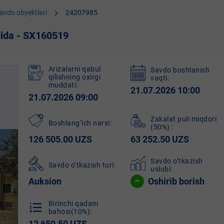
chevron_right
avdo obyektlari
24207985
dida - SX160519
Arizalarni qabul
Savdo boshlanish
qilishning oxirgi
vaqti:
muddati:
21.07.2026 10:00
21.07.2026 09:00
Zakalat puli miqdori
Boshlang‘ich narxi:
(50%)
:
126 505.00 UZS
63 252.50 UZS
Savdo o‘tkazish
Savdo o‘tkazish turi:
uslubi:
Auksion
Oshirib borish
Birinchi qadam
format_list_numbered
bahosi(10%):
12 650.50 UZS