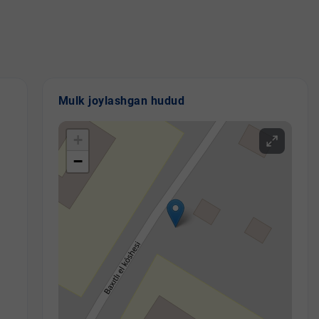
Mulk joylashgan hudud
+
−