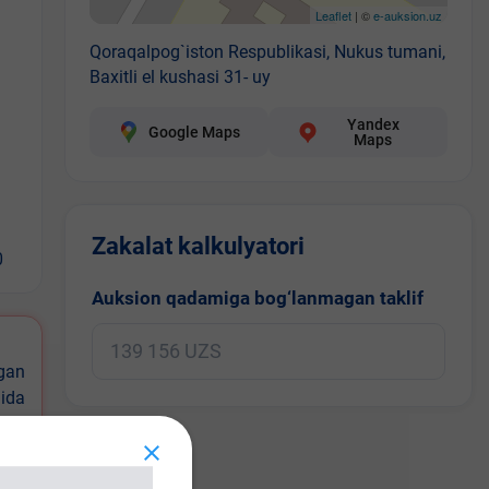
Leaflet
| ©
e-auksion.uz
Qoraqalpog`iston Respublikasi, Nukus tumani,
Baxitli el kushasi 31- uy
Yandex
Google Maps
Maps
Zakalat kalkulyatori
0
Auksion qadamiga bog‘lanmagan taklif
igan
ida
nda,