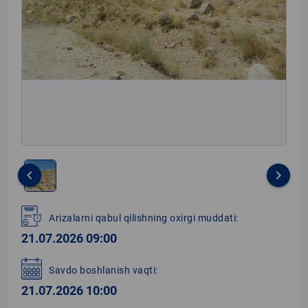
keyboard_arrow_left
keyboard_arrow_right
Item
1
Arizalarni qabul qilishning oxirgi muddati:
of
21.07.2026 09:00
1
Savdo boshlanish vaqti:
21.07.2026 10:00