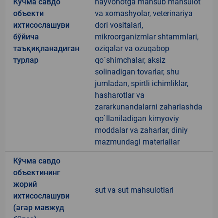
Кўчма савдо
hayvonotga mansub mahsulot
объекти
va xomashyolar, veterinariya
ихтисослашуви
dori vositalari,
бўйича
mikroorganizmlar shtammlari,
таъқиқланадиган
oziqalar va ozuqabop
турлар
qo`shimchalar, aksiz
solinadigan tovarlar, shu
jumladan, spirtli ichimliklar,
hasharotlar va
zararkunandalarni zaharlashda
qo`llaniladigan kimyoviy
moddalar va zaharlar, diniy
mazmundagi materiallar
Кўчма савдо
объектининг
жорий
sut va sut mahsulotlari
ихтисослашуви
(агар мавжуд