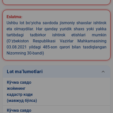
Eslatma:
Ushbu lot boʻyicha savdoda jismoniy shaxslar ishtirok
eta olmaydilar. Har qanday yuridik shaxs yoki yakka
tartibdagi tadbirkor ishtirok etishlari mumkin
(Oʻzbekiston Respublikasi Vazirlar Mahkamasining
03.08.2021 yildagi 485-son qarori bilan tasdiqlangan
Nizomning 30-bandi)
keyboard_arrow_down
Lot ma’lumotlari
Кўчма савдо
жойининг
кадастр коди
(мавжуд бўлса)
Кўчма савдо