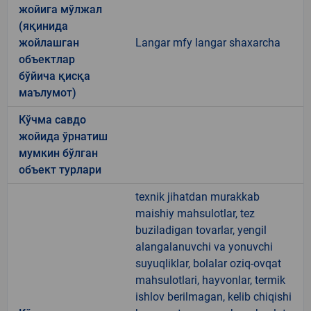
жойига мўлжал
(яқинида
жойлашган
Langar mfy langar shaxarcha
объектлар
бўйича қисқа
маълумот)
Кўчма савдо
жойида ўрнатиш
мумкин бўлган
объект турлари
texnik jihatdan murakkab
maishiy mahsulotlar, tez
buziladigan tovarlar, yengil
alangalanuvchi va yonuvchi
suyuqliklar, bolalar oziq-ovqat
mahsulotlari, hayvonlar, termik
ishlov berilmagan, kelib chiqishi