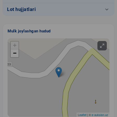
keyboard_arrow_down
Lot hujjatlari
Mulk joylashgan hudud
+
−
Leaflet
| ©
e-auksion.uz