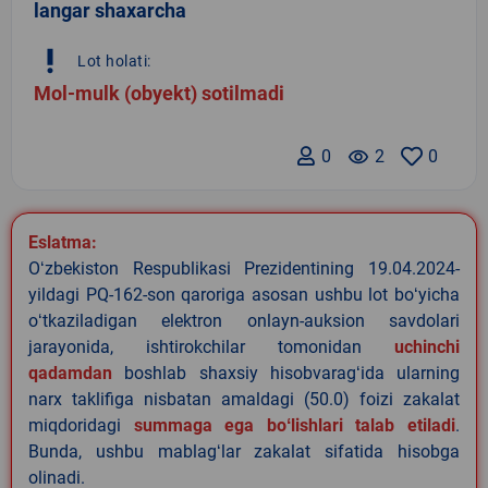
langar shaxarcha
priority_high
Lot holati:
Mol-mulk (obyekt) sotilmadi
0
remove_red_eye
2
0
Eslatma:
Oʻzbekiston Respublikasi Prezidentining 19.04.2024-
yildagi PQ-162-son qaroriga asosan ushbu lot boʻyicha
oʻtkaziladigan elektron onlayn-auksion savdolari
jarayonida, ishtirokchilar tomonidan
uchinchi
qadamdan
boshlab shaxsiy hisobvaragʻida ularning
narx taklifiga nisbatan amaldagi (50.0) foizi zakalat
miqdoridagi
summaga ega boʻlishlari talab etiladi
.
Bunda, ushbu mablagʻlar zakalat sifatida hisobga
olinadi.