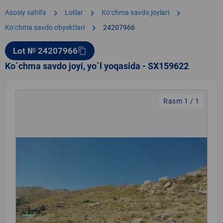
chevron_right
chevron_right
chevron_right
Asosiy sahifa
Lotlar
Koʻchma savdo joylari
chevron_right
Koʻchma savdo obyektlari
24207966
Lot № 24207966
content_copy
Ko`chma savdo joyi, yo`l yoqasida - SX159622
Rasm 1 / 1