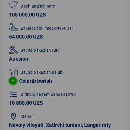
Boshlang‘ich narxi:
108 000.00 UZS
Zakalat puli miqdori
(50%)
:
54 000.00 UZS
Savdo o‘tkazish turi:
Auksion
Savdo o‘tkazish uslubi:
Oshirib borish
format_list_numbered
Birinchi qadam bahosi(10%):
10 800.00 UZS
location_on
Manzil:
Navoiy viloyati, Xatirchi tumani, Langar mfy