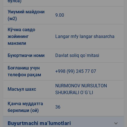
бўлса)
Умумий майдони
9.00
(м2)
Кўчма савдо
жойининг
Langar mfy langar shaxarcha
манзили
Буюртмачи номи
Davlat soliq qo`mitasi
Боғланиш учун
+998 (99) 245 77 07
телефон рақам
NURMONOV NURSULTON
Масъул шахс
SHUKURALI O`G`LI
Қанча муддатга
36
берилиши (ой)
keyboard_arrow_down
Buyurtmachi ma’lumotlari