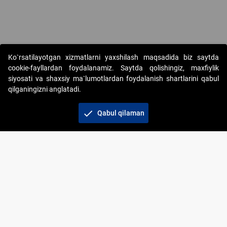
Copyright © 2017-2026. "Elektron onlayn-auksionlarni tashkil etish"
Ko`rsatilayotgan xizmatlarni yaxshilash maqsadida biz saytda
AJ. Barcha huquqlar himoyalangan
cookie-fayllardan foydalanamiz. Saytda qolishingiz, maxfiylik
siyosati va shaxsiy ma`lumotlardan foydalanish shartlarini qabul
qilganingizni anglatadi.
check
Qabul qilaman
+998 71 202-21-11
Veb-saytdagi axborot materiallaridan boshqa
shaxslar foydalanganda jamiyatning korporativ veb-
saytiga majburiy havolalar ko‘rsatilishi kerak