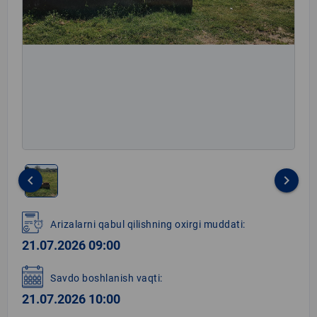
keyboard_arrow_left
keyboard_arrow_right
Item
1
Arizalarni qabul qilishning oxirgi muddati:
of
21.07.2026 09:00
1
Savdo boshlanish vaqti:
21.07.2026 10:00