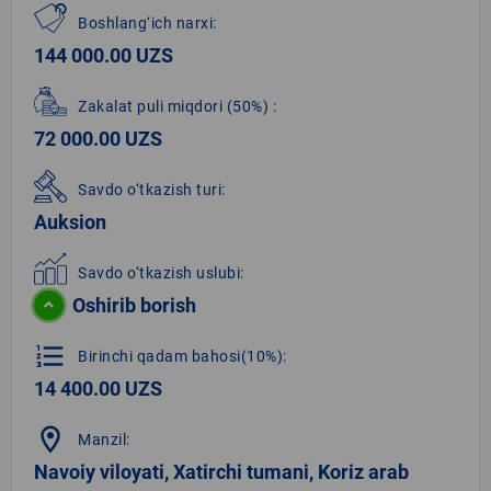
Boshlang‘ich narxi:
144 000.00 UZS
Zakalat puli miqdori
(50%)
:
72 000.00 UZS
Savdo o‘tkazish turi:
Auksion
Savdo o‘tkazish uslubi:
Oshirib borish
format_list_numbered
Birinchi qadam bahosi(10%):
14 400.00 UZS
location_on
Manzil:
Navoiy viloyati, Xatirchi tumani, Koriz arab