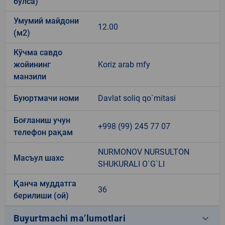
бўлса)
Умумий майдони
12.00
(м2)
Кўчма савдо
жойининг
Koriz arab mfy
манзили
Буюртмачи номи
Davlat soliq qo`mitasi
Боғланиш учун
+998 (99) 245 77 07
телефон рақам
NURMONOV NURSULTON
Масъул шахс
SHUKURALI O`G`LI
Қанча муддатга
36
берилиши (ой)
keyboard_arrow_down
Buyurtmachi ma’lumotlari