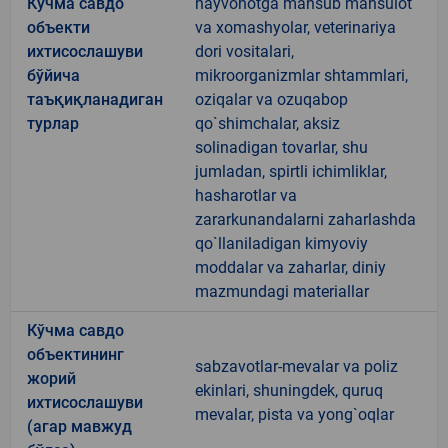
Кўчма савдо
hayvonotga mansub mahsulot
объекти
va xomashyolar, veterinariya
ихтисослашуви
dori vositalari,
бўйича
mikroorganizmlar shtammlari,
таъқиқланадиган
oziqalar va ozuqabop
турлар
qo`shimchalar, aksiz
solinadigan tovarlar, shu
jumladan, spirtli ichimliklar,
hasharotlar va
zararkunandalarni zaharlashda
qo`llaniladigan kimyoviy
moddalar va zaharlar, diniy
mazmundagi materiallar
Кўчма савдо
объектининг
sabzavotlar-mevalar va poliz
жорий
ekinlari, shuningdek, quruq
ихтисослашуви
mevalar, pista va yong`oqlar
(агар мавжуд