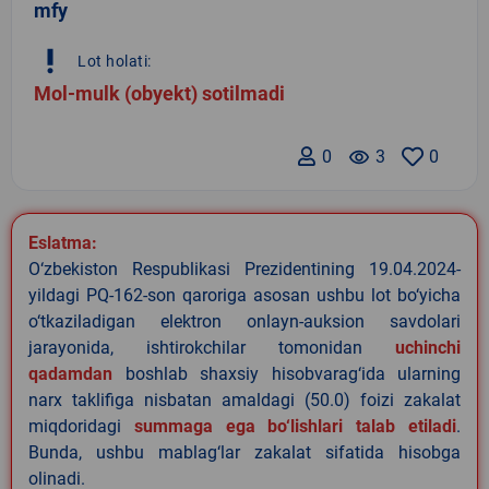
mfy
priority_high
Lot holati:
Mol-mulk (obyekt) sotilmadi
0
remove_red_eye
3
0
Eslatma:
O‘zbekiston Respublikasi Prezidentining 19.04.2024-
yildagi PQ-162-son qaroriga asosan ushbu lot bo‘yicha
o‘tkaziladigan elektron onlayn-auksion savdolari
jarayonida, ishtirokchilar tomonidan
uchinchi
qadamdan
boshlab shaxsiy hisobvarag‘ida ularning
narx taklifiga nisbatan amaldagi (50.0) foizi zakalat
miqdoridagi
summaga ega bo‘lishlari talab etiladi
.
Bunda, ushbu mablag‘lar zakalat sifatida hisobga
olinadi.