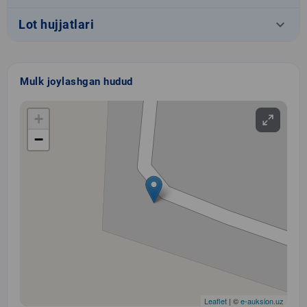
keyboard_arrow_down
Lot hujjatlari
Mulk joylashgan hudud
+
−
Leaflet
| ©
e-auksion.uz