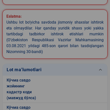
Eslatma:
Ushbu lot bo‘yicha savdoda jismoniy shaxslar ishtirok
eta olmaydilar. Har qanday yuridik shaxs yoki yakka
tartibdagi tadbirkor ishtirok etishlari mumkin
(O‘zbekiston Respublikasi Vazirlar Mahkamasining
03.08.2021 yildagi 485-son qarori bilan tasdiqlangan
Nizomning 30-bandi)
keyboard_arrow_down
Lot ma’lumotlari
Кўчма савдо
жойининг
кадастр коди
(мавжуд бўлса)
Кўчма савдо