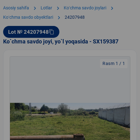
chevron_right
chevron_right
chevron_right
Asosiy sahifa
Lotlar
Koʻchma savdo joylari
chevron_right
Koʻchma savdo obyektlari
24207948
Lot № 24207948
content_copy
Ko`chma savdo joyi, yo`l yoqasida - SX159387
Rasm 1 / 1