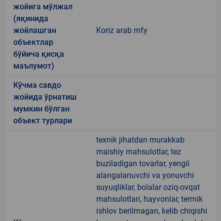
жойига мўлжал
(яқинида
жойлашган
Koriz arab mfy
объектлар
бўйича қисқа
маълумот)
Кўчма савдо
жойида ўрнатиш
мумкин бўлган
объект турлари
texnik jihatdan murakkab
maishiy mahsulotlar, tez
buziladigan tovarlar, yengil
alangalanuvchi va yonuvchi
suyuqliklar, bolalar oziq-ovqat
mahsulotlari, hayvonlar, termik
ishlov berilmagan, kelib chiqishi