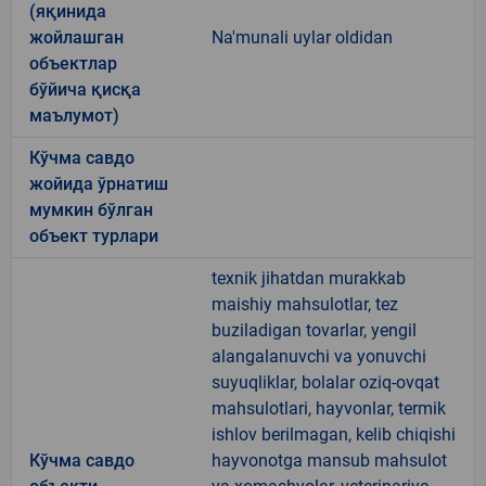
(яқинида
жойлашган
Na'munali uylar oldidan
объектлар
бўйича қисқа
маълумот)
Кўчма савдо
жойида ўрнатиш
мумкин бўлган
объект турлари
texnik jihatdan murakkab
maishiy mahsulotlar, tez
buziladigan tovarlar, yengil
alangalanuvchi va yonuvchi
suyuqliklar, bolalar oziq-ovqat
mahsulotlari, hayvonlar, termik
ishlov berilmagan, kelib chiqishi
Кўчма савдо
hayvonotga mansub mahsulot