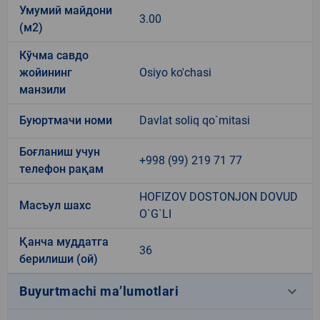
Умумий майдони
3.00
(м2)
Кўчма савдо
жойининг
Osiyo ko'chasi
манзили
Буюртмачи номи
Davlat soliq qo`mitasi
Боғланиш учун
+998 (99) 219 71 77
телефон рақам
HOFIZOV DOSTONJON DOVUD
Масъул шахс
O`G`LI
Қанча муддатга
36
берилиши (ой)
keyboard_arrow_down
Buyurtmachi ma’lumotlari