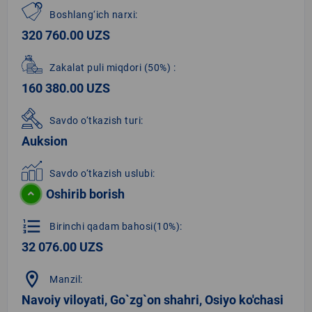
Boshlang‘ich narxi:
320 760.00 UZS
Zakalat puli miqdori
(50%)
:
160 380.00 UZS
Savdo o‘tkazish turi:
Auksion
Savdo o‘tkazish uslubi:
Oshirib borish
format_list_numbered
Birinchi qadam bahosi(10%):
32 076.00 UZS
location_on
Manzil:
Navoiy viloyati, Go`zg`on shahri, Osiyo ko'chasi