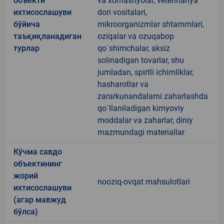
объекти
va xomashyolar, veterinariya
ихтисослашуви
dori vositalari,
бўйича
mikroorganizmlar shtammlari,
таъқиқланадиган
oziqalar va ozuqabop
турлар
qo`shimchalar, aksiz
solinadigan tovarlar, shu
jumladan, spirtli ichimliklar,
hasharotlar va
zararkunandalarni zaharlashda
qo`llaniladigan kimyoviy
moddalar va zaharlar, diniy
mazmundagi materiallar
Кўчма савдо
объектининг
жорий
nooziq-ovqat mahsulotlari
ихтисослашуви
(агар мавжуд
бўлса)