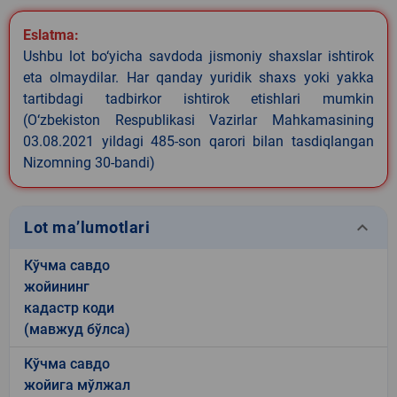
Eslatma:
Ushbu lot bo‘yicha savdoda jismoniy shaxslar ishtirok
eta olmaydilar. Har qanday yuridik shaxs yoki yakka
tartibdagi tadbirkor ishtirok etishlari mumkin
(O‘zbekiston Respublikasi Vazirlar Mahkamasining
03.08.2021 yildagi 485-son qarori bilan tasdiqlangan
Nizomning 30-bandi)
keyboard_arrow_down
Lot ma’lumotlari
Кўчма савдо
жойининг
кадастр коди
(мавжуд бўлса)
Кўчма савдо
жойига мўлжал