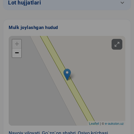
keyboard_arrow_down
Lot hujjatlari
Mulk joylashgan hudud
+
−
Leaflet
| ©
e-auksion.uz
Navoiy viloyati, Go`zg`on shahri, Osiyo ko'chasi