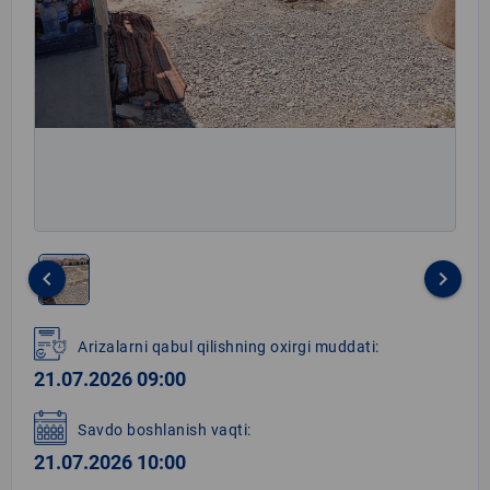
keyboard_arrow_left
keyboard_arrow_right
Item
1
Arizalarni qabul qilishning oxirgi muddati:
of
21.07.2026 09:00
1
Savdo boshlanish vaqti:
21.07.2026 10:00