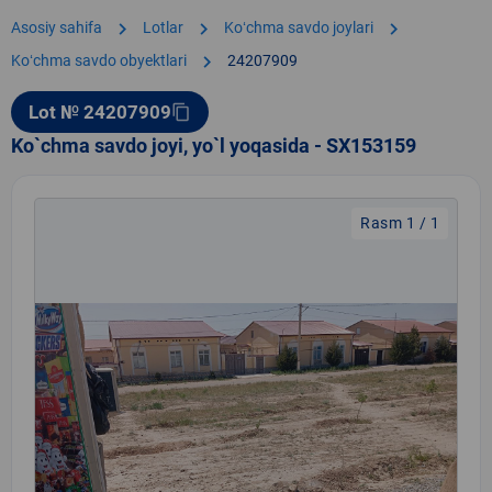
chevron_right
chevron_right
chevron_right
Asosiy sahifa
Lotlar
Koʻchma savdo joylari
chevron_right
Koʻchma savdo obyektlari
24207909
Lot № 24207909
content_copy
Ko`chma savdo joyi, yo`l yoqasida - SX153159
Rasm 1 / 1