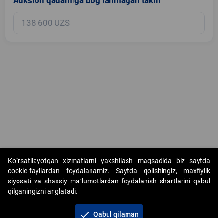
Auksion qadamiga bog‘lanmagan taklif
Copyright © 2017-2026. "Elektron onlayn-auksionlarni tashkil etish"
Ko`rsatilayotgan xizmatlarni yaxshilash maqsadida biz saytda
AJ. Barcha huquqlar himoyalangan
cookie-fayllardan foydalanamiz. Saytda qolishingiz, maxfiylik
siyosati va shaxsiy ma`lumotlardan foydalanish shartlarini qabul
qilganingizni anglatadi.
check
Qabul qilaman