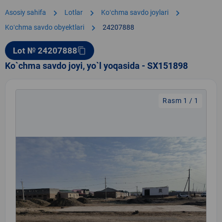
chevron_right
chevron_right
chevron_right
Asosiy sahifa
Lotlar
Koʻchma savdo joylari
chevron_right
Koʻchma savdo obyektlari
24207888
Lot № 24207888
content_copy
Ko`chma savdo joyi, yo`l yoqasida - SX151898
Rasm 1 / 1