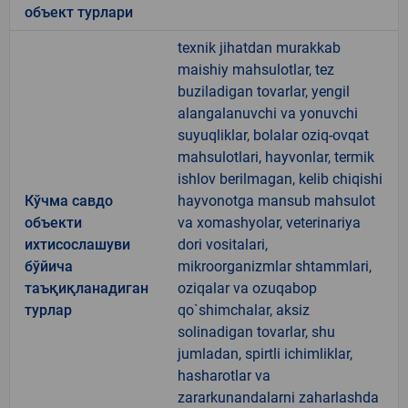
объект турлари
texnik jihatdan murakkab
maishiy mahsulotlar, tez
buziladigan tovarlar, yengil
alangalanuvchi va yonuvchi
suyuqliklar, bolalar oziq-ovqat
mahsulotlari, hayvonlar, termik
ishlov berilmagan, kelib chiqishi
Кўчма савдо
hayvonotga mansub mahsulot
объекти
va xomashyolar, veterinariya
ихтисослашуви
dori vositalari,
бўйича
mikroorganizmlar shtammlari,
таъқиқланадиган
oziqalar va ozuqabop
турлар
qo`shimchalar, aksiz
solinadigan tovarlar, shu
jumladan, spirtli ichimliklar,
hasharotlar va
zararkunandalarni zaharlashda