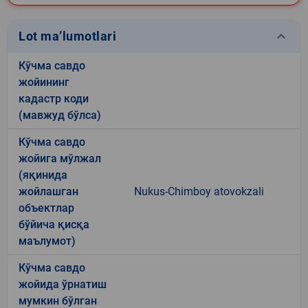
keyboard_arrow_down
Lot ma’lumotlari
Кўчма савдо
жойининг
кадастр коди
(мавжуд бўлса)
Кўчма савдо
жойига мўлжал
(яқинида
жойлашган
Nukus-Chimboy atovokzali
объектлар
бўйича қисқа
маълумот)
Кўчма савдо
жойида ўрнатиш
мумкин бўлган