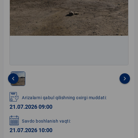
keyboard_arrow_left
keyboard_arrow_right
Item
1
Arizalarni qabul qilishning oxirgi muddati:
of
21.07.2026 09:00
1
Savdo boshlanish vaqti:
21.07.2026 10:00