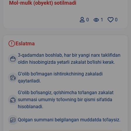
Mol-mulk (obyekt) sotilmadi
0
remove_red_eye
1
0
Eslatma
3-qadamdan boshlab, har bir yangi narx taklifidan
oldin hisobingizda yetarli zakalat bo‘lishi kerak.
G‘olib bo‘lmagan ishtirokchining zakaladi
qaytariladi.
G‘olib bo‘lsangiz, qo‘shimcha to‘langan zakalat
summasi umumiy to‘lovning bir qismi sifatida
hisoblanadi.
Qolgan summani belgilangan muddatda to‘laysiz.