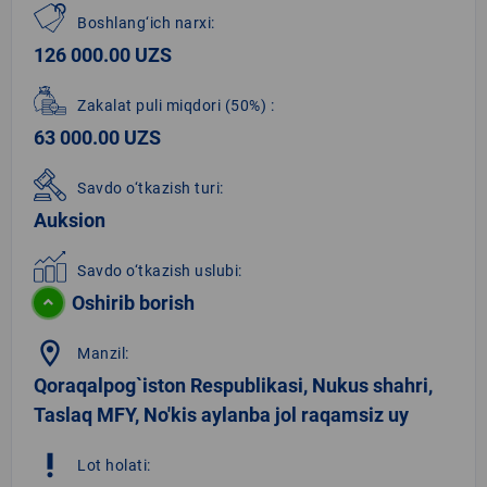
Boshlang‘ich narxi:
126 000.00 UZS
Zakalat puli miqdori
(50%)
:
63 000.00 UZS
Savdo o‘tkazish turi:
Auksion
Savdo o‘tkazish uslubi:
Oshirib borish
location_on
Manzil:
Qoraqalpog`iston Respublikasi, Nukus shahri,
Taslaq MFY, No'kis aylanba jol raqamsiz uy
priority_high
Lot holati: