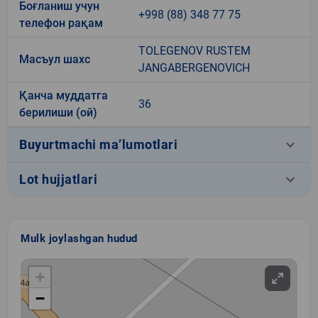
Боғланиш учун
+998 (88) 348 77 75
телефон рақам
TOLEGENOV RUSTEM
Масъул шахс
JANGABERGENOVICH
Қанча муддатга
36
берилиши (ой)
keyboard_arrow_down
Buyurtmachi ma’lumotlari
keyboard_arrow_down
Lot hujjatlari
Mulk joylashgan hudud
+
−