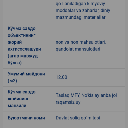
qo`llaniladigan kimyoviy
moddalar va zaharlar, diniy
mazmundagi materiallar
Кўчма савдо
объектининг
жорий
non va non mahsulotlari,
ихтисослашуви
qandolat mahsulotlari
(агар мавжуд
бўлса)
Умумий майдони
12.00
(м2)
Кўчма савдо
Taslaq MFY, No'kis aylanba jol
жойининг
raqamsiz uy
манзили
Буюртмачи номи
Davlat soliq qo`mitasi