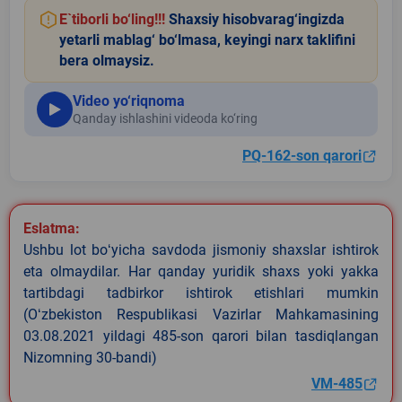
E`tiborli bo‘ling!!!
Shaxsiy hisobvarag‘ingizda
yetarli mablag‘ bo‘lmasa, keyingi narx taklifini
bera olmaysiz.
Video yo‘riqnoma
Qanday ishlashini videoda ko‘ring
PQ-162-son qarori
Eslatma:
Ushbu lot boʻyicha savdoda jismoniy shaxslar ishtirok
eta olmaydilar. Har qanday yuridik shaxs yoki yakka
tartibdagi tadbirkor ishtirok etishlari mumkin
(Oʻzbekiston Respublikasi Vazirlar Mahkamasining
03.08.2021 yildagi 485-son qarori bilan tasdiqlangan
Nizomning 30-bandi)
VM-485