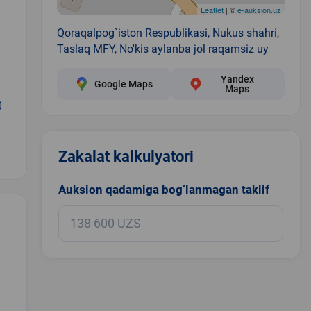
Leaflet
| ©
e-auksion.uz
Qoraqalpog`iston Respublikasi, Nukus shahri,
Taslaq MFY, No'kis aylanba jol raqamsiz uy
Yandex
Google Maps
Maps
0
Zakalat kalkulyatori
Auksion qadamiga bog‘lanmagan taklif
.