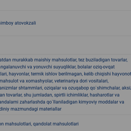
imboy atovokzali
hatdan murakkab maishiy mahsulotlar, tez buziladigan tovarlar,
angalanuvchi va yonuvchi suyuqliklar, bolalar oziq-ovqat
ari, hayvonlar, termik ishlov berilmagan, kelib chiqishi hayvono
hsulot va xomashyolar, veterinariya dori vositalari,
anizmlar shtammlari, oziqalar va ozuqabop qo`shimchalar, aksi
an tovarlar, shu jumladan, spirtli ichimliklar, hasharotlar va
andalarni zaharlashda qo`llaniladigan kimyoviy moddalar va
 diniy mazmundagi materiallar
n mahsulotlari, qandolat mahsulotlari