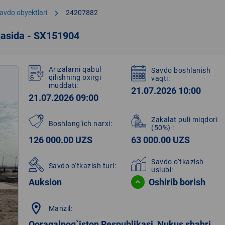
chevron_right
avdo obyektlari
24207882
qasida - SX151904
Arizalarni qabul
Savdo boshlanish
qilishning oxirgi
vaqti:
muddati:
21.07.2026 10:00
21.07.2026 09:00
Zakalat puli miqdori
Boshlang‘ich narxi:
(50%)
:
126 000.00 UZS
63 000.00 UZS
Savdo o‘tkazish
Savdo o‘tkazish turi:
uslubi:
Auksion
Oshirib borish
location_on
Manzil:
Qoraqalpog`iston Respublikasi, Nukus shahri,