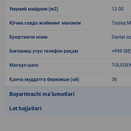
Умумий майдони (м2)
12.00
Кўчма савдо жойининг манзили
Taslaq MF
Буюртмачи номи
Davlat so
Боғланиш учун телефон рақам
+998 (88
Масъул шахс
TOLEGE
Қанча муддатга берилиши (ой)
36
Buyurtmachi ma’lumotlari
Lot hujjatlari