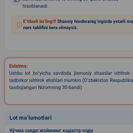
hisoblanadi.
E`tiborli bo‘ling!!!
Shaxsiy hisobvarag‘ingizda yetarli ma
narx taklifini bera olmaysiz.
Eslatma:
Ushbu lot boʻyicha savdoda jismoniy shaxslar ishtirok 
tadbirkor ishtirok etishlari mumkin (Oʻzbekiston Respublik
tasdiqlangan Nizomning 30-bandi)
Lot ma’lumotlari
Кўчма савдо жойининг кадастр коди