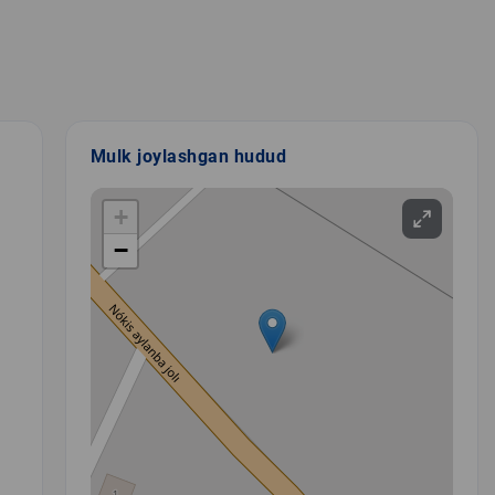
Mulk joylashgan hudud
+
−