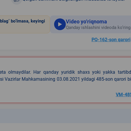
Video yo‘riqnoma
blag‘ bo‘lmasa, keyingi
Qanday ishlashini videoda ko‘ring
PQ-162-son qarori
eta olmaydilar. Har qanday yuridik shaxs yoki yakka tartibd
asi Vazirlar Mahkamasining 03.08.2021 yildagi 485-son qarori b
VM-48
k