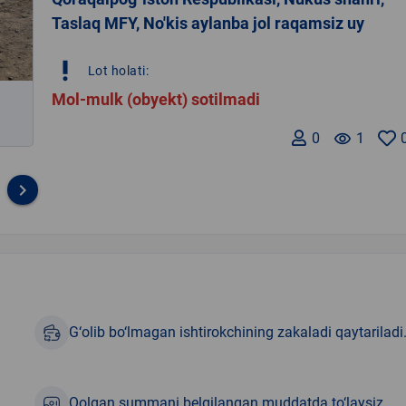
Taslaq MFY, No'kis aylanba jol raqamsiz uy
priority_high
Lot holati:
Mol-mulk (obyekt) sotilmadi
0
remove_red_eye
1
keyboard_arrow_right
G‘olib bo‘lmagan ishtirokchining zakaladi qaytariladi
Qolgan summani belgilangan muddatda to‘laysiz.