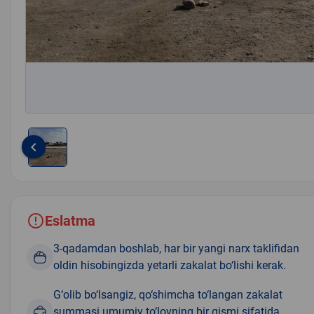
keyboard_arrow_left
Item
1
of
1
Eslatma
3-qadamdan boshlab, har bir yangi narx taklifidan
oldin hisobingizda yetarli zakalat bo‘lishi kerak.
G‘olib bo‘lsangiz, qo‘shimcha to‘langan zakalat
summasi umumiy to‘lovning bir qismi sifatida