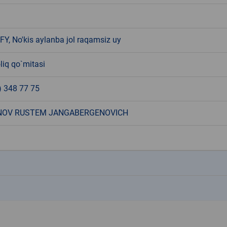
Y, No'kis aylanba jol raqamsiz uy
liq qo`mitasi
) 348 77 75
NOV RUSTEM JANGABERGENOVICH
k
k