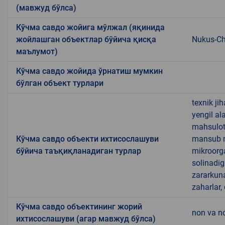
(мавжуд бўлса)
Кўчма савдо жойига мўлжал (яқинида
жойлашган объектлар бўйича қисқа
Nukus-Ch
маълумот)
Кўчма савдо жойида ўрнатиш мумкин
бўлган объект турлари
texnik ji
yengil al
mahsulotl
Кўчма савдо объекти ихтисослашуви
mansub ma
бўйича таъқиқланадиган турлар
mikroorg
solinadig
zararkun
zaharlar,
Кўчма савдо объектининг жорий
non va no
ихтисослашуви (агар мавжуд бўлса)