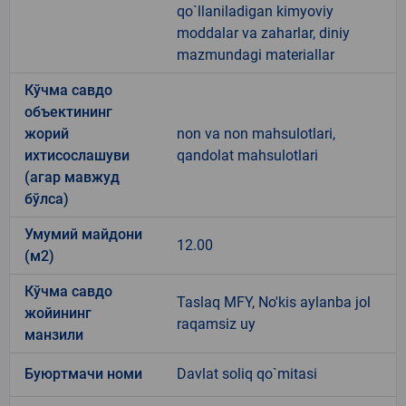
qo`llaniladigan kimyoviy
moddalar va zaharlar, diniy
mazmundagi materiallar
Кўчма савдо
объектининг
жорий
non va non mahsulotlari,
ихтисослашуви
qandolat mahsulotlari
(агар мавжуд
бўлса)
Умумий майдони
12.00
(м2)
Кўчма савдо
Taslaq MFY, No'kis aylanba jol
жойининг
raqamsiz uy
манзили
Буюртмачи номи
Davlat soliq qo`mitasi