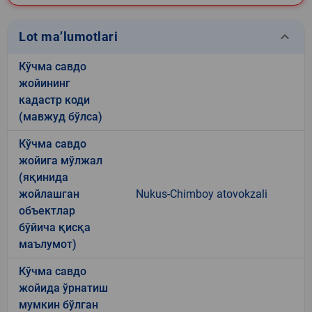
keyboard_arrow_down
Lot ma’lumotlari
Кўчма савдо
жойининг
кадастр коди
(мавжуд бўлса)
Кўчма савдо
жойига мўлжал
(яқинида
жойлашган
Nukus-Chimboy atovokzali
объектлар
бўйича қисқа
маълумот)
Кўчма савдо
жойида ўрнатиш
мумкин бўлган