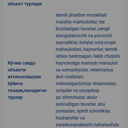
объект турлари
texnik jihatdan murakkab
maishiy mahsulotlar, tez
buziladigan tovarlar, yengil
alangalanuvchi va yonuvchi
suyuqliklar, bolalar oziq-ovqat
mahsulotlari, hayvonlar, termik
ishlov berilmagan, kelib chiqishi
Кўчма савдо
hayvonotga mansub mahsulot
объекти
va xomashyolar, veterinariya
ихтисослашуви
dori vositalari,
бўйича
mikroorganizmlar shtammlari,
таъқиқланадиган
oziqalar va ozuqabop
турлар
qo`shimchalar, aksiz
solinadigan tovarlar, shu
jumladan, spirtli ichimliklar,
hasharotlar va
zararkunandalarni zaharlashda