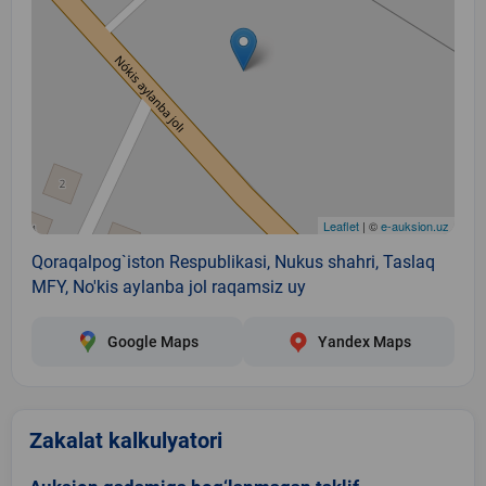
Leaflet
| ©
e-auksion.uz
Qoraqalpog`iston Respublikasi, Nukus shahri, Taslaq
MFY, No'kis aylanba jol raqamsiz uy
Google Maps
Yandex Maps
Zakalat kalkulyatori