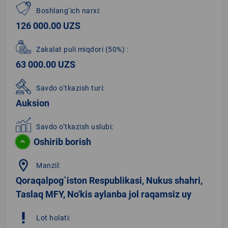
Boshlang‘ich narxi:
126 000.00 UZS
Zakalat puli miqdori
(50%)
:
63 000.00 UZS
Savdo o‘tkazish turi:
Auksion
Savdo o‘tkazish uslubi:
Oshirib borish
location_on
Manzil:
Qoraqalpog`iston Respublikasi, Nukus shahri,
Taslaq MFY, No'kis aylanba jol raqamsiz uy
priority_high
Lot holati: