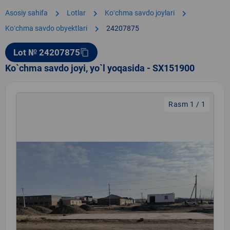
chevron_right
chevron_right
chevron_right
Asosiy sahifa
Lotlar
Koʻchma savdo joylari
chevron_right
Koʻchma savdo obyektlari
24207875
Lot № 24207875
content_copy
Ko`chma savdo joyi, yo`l yoqasida - SX151900
Rasm 1 / 1