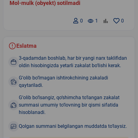
Mol-mulk (obyekt) sotilmadi
0
remove_red_eye
1
0
Eslatma
3-qadamdan boshlab, har bir yangi narx taklifidan
oldin hisobingizda yetarli zakalat bo‘lishi kerak.
G‘olib bo‘lmagan ishtirokchining zakaladi
qaytariladi.
G‘olib bo‘lsangiz, qo‘shimcha to‘langan zakalat
summasi umumiy to‘lovning bir qismi sifatida
hisoblanadi.
Qolgan summani belgilangan muddatda to‘laysiz.