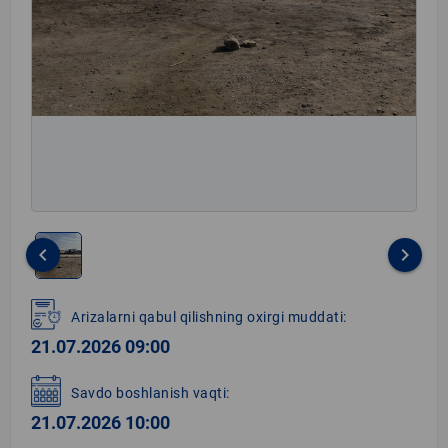
keyboard_arrow_left
keyboard_arrow_right
Item
1
Arizalarni qabul qilishning oxirgi muddati:
of
21.07.2026 09:00
1
Savdo boshlanish vaqti:
21.07.2026 10:00