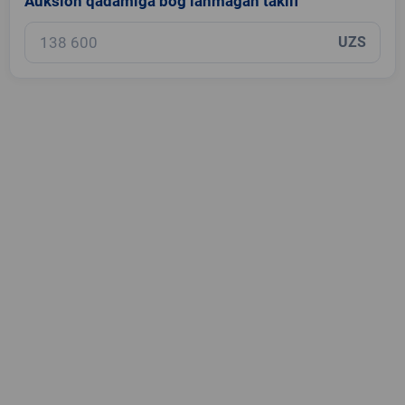
Auksion qadamiga bog‘lanmagan taklif
UZS