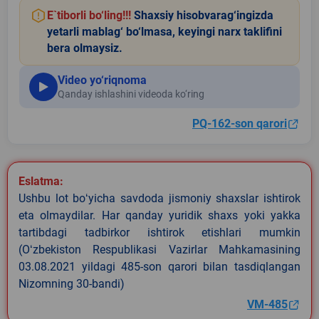
E`tiborli bo‘ling!!!
Shaxsiy hisobvarag‘ingizda
yetarli mablag‘ bo‘lmasa, keyingi narx taklifini
bera olmaysiz.
Video yo‘riqnoma
Qanday ishlashini videoda ko‘ring
PQ-162-son qarori
Eslatma:
Ushbu lot boʻyicha savdoda jismoniy shaxslar ishtirok
eta olmaydilar. Har qanday yuridik shaxs yoki yakka
tartibdagi tadbirkor ishtirok etishlari mumkin
(Oʻzbekiston Respublikasi Vazirlar Mahkamasining
03.08.2021 yildagi 485-son qarori bilan tasdiqlangan
Nizomning 30-bandi)
VM-485