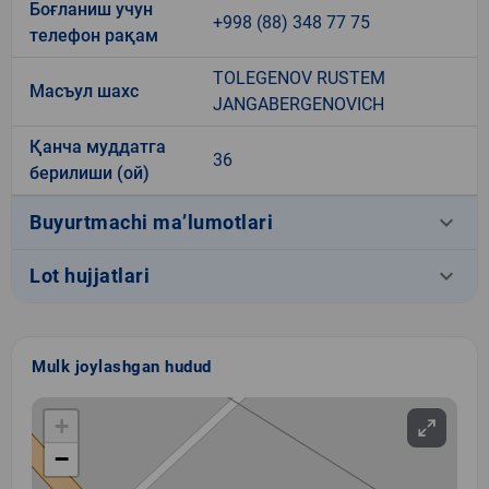
Боғланиш учун
+998 (88) 348 77 75
телефон рақам
TOLEGENOV RUSTEM
Масъул шахс
JANGABERGENOVICH
Қанча муддатга
36
берилиши (ой)
keyboard_arrow_down
Buyurtmachi ma’lumotlari
keyboard_arrow_down
Lot hujjatlari
Mulk joylashgan hudud
+
−