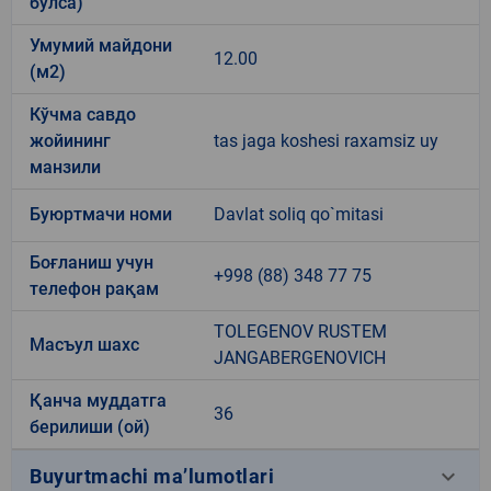
бўлса)
Умумий майдони
12.00
(м2)
Кўчма савдо
жойининг
tas jaga koshesi raxamsiz uy
манзили
Буюртмачи номи
Davlat soliq qo`mitasi
Боғланиш учун
+998 (88) 348 77 75
телефон рақам
TOLEGENOV RUSTEM
Масъул шахс
JANGABERGENOVICH
Қанча муддатга
36
берилиши (ой)
keyboard_arrow_down
Buyurtmachi ma’lumotlari