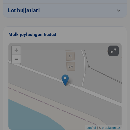
keyboard_arrow_down
Lot hujjatlari
Mulk joylashgan hudud
+
−
Leaflet
| ©
e-auksion.uz