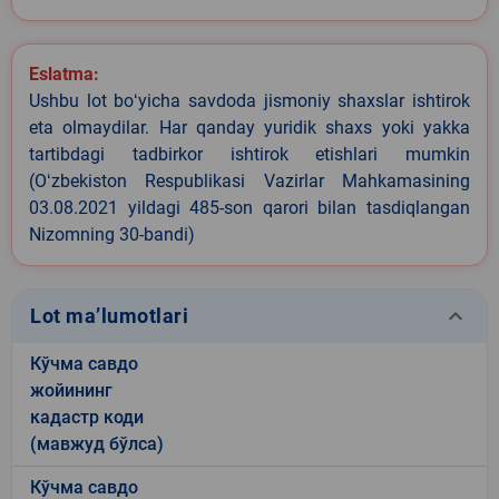
Eslatma:
Ushbu lot boʻyicha savdoda jismoniy shaxslar ishtirok
eta olmaydilar. Har qanday yuridik shaxs yoki yakka
tartibdagi tadbirkor ishtirok etishlari mumkin
(Oʻzbekiston Respublikasi Vazirlar Mahkamasining
03.08.2021 yildagi 485-son qarori bilan tasdiqlangan
Nizomning 30-bandi)
keyboard_arrow_down
Lot ma’lumotlari
Кўчма савдо
жойининг
кадастр коди
(мавжуд бўлса)
Кўчма савдо