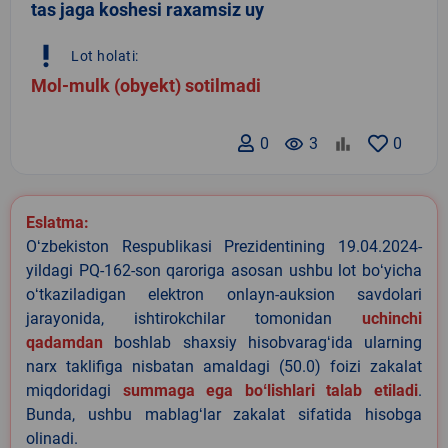
tas jaga koshesi raxamsiz uy
priority_high
Lot holati:
Mol-mulk (obyekt) sotilmadi
0
remove_red_eye
3
0
Eslatma:
Oʻzbekiston Respublikasi Prezidentining 19.04.2024-
yildagi PQ-162-son qaroriga asosan ushbu lot boʻyicha
oʻtkaziladigan elektron onlayn-auksion savdolari
jarayonida, ishtirokchilar tomonidan
uchinchi
qadamdan
boshlab shaxsiy hisobvaragʻida ularning
narx taklifiga nisbatan amaldagi (50.0) foizi zakalat
miqdoridagi
summaga ega boʻlishlari talab etiladi
.
Bunda, ushbu mablagʻlar zakalat sifatida hisobga
olinadi.