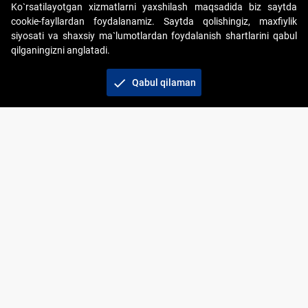
Ko`rsatilayotgan xizmatlarni yaxshilash maqsadida biz saytda
cookie-fayllardan foydalanamiz. Saytda qolishingiz, maxfiylik
siyosati va shaxsiy ma`lumotlardan foydalanish shartlarini qabul
qilganingizni anglatadi.
Copyright © 2017-2026. "Elektron onlayn-auksionlarni
tashkil etish" AJ. Barcha huquqlar himoyalangan
check
Qabul qilaman
To‘lov usullari
Bog‘lanish