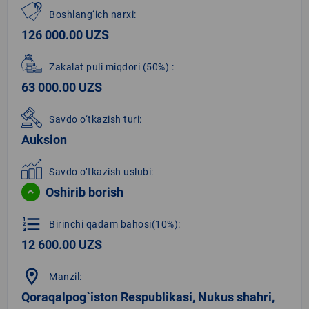
Boshlang‘ich narxi:
126 000.00 UZS
Zakalat puli miqdori
(50%)
:
63 000.00 UZS
Savdo o‘tkazish turi:
Auksion
Savdo o‘tkazish uslubi:
Oshirib borish
format_list_numbered
Birinchi qadam bahosi(10%):
12 600.00 UZS
location_on
Manzil:
Qoraqalpog`iston Respublikasi, Nukus shahri,