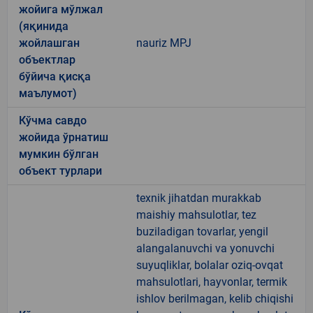
жойига мўлжал
(яқинида
жойлашган
nauriz MPJ
объектлар
бўйича қисқа
маълумот)
Кўчма савдо
жойида ўрнатиш
мумкин бўлган
объект турлари
texnik jihatdan murakkab
maishiy mahsulotlar, tez
buziladigan tovarlar, yengil
alangalanuvchi va yonuvchi
suyuqliklar, bolalar oziq-ovqat
mahsulotlari, hayvonlar, termik
ishlov berilmagan, kelib chiqishi