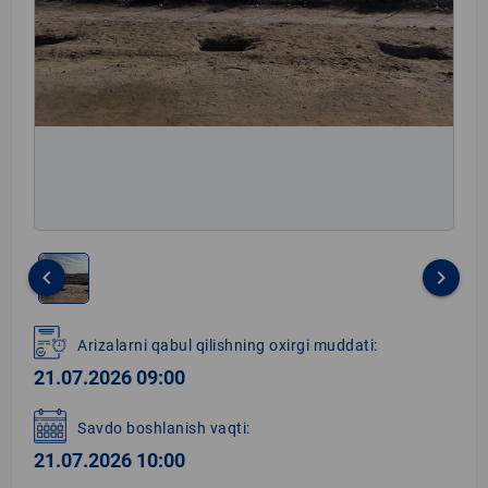
keyboard_arrow_left
keyboard_arrow_right
Item
1
Arizalarni qabul qilishning oxirgi muddati:
of
21.07.2026 09:00
1
Savdo boshlanish vaqti:
21.07.2026 10:00