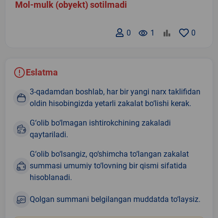
Mol-mulk (obyekt) sotilmadi
0
remove_red_eye
1
0
Eslatma
3-qadamdan boshlab, har bir yangi narx taklifidan
oldin hisobingizda yetarli zakalat bo‘lishi kerak.
G‘olib bo‘lmagan ishtirokchining zakaladi
qaytariladi.
G‘olib bo‘lsangiz, qo‘shimcha to‘langan zakalat
summasi umumiy to‘lovning bir qismi sifatida
hisoblanadi.
Qolgan summani belgilangan muddatda to‘laysiz.