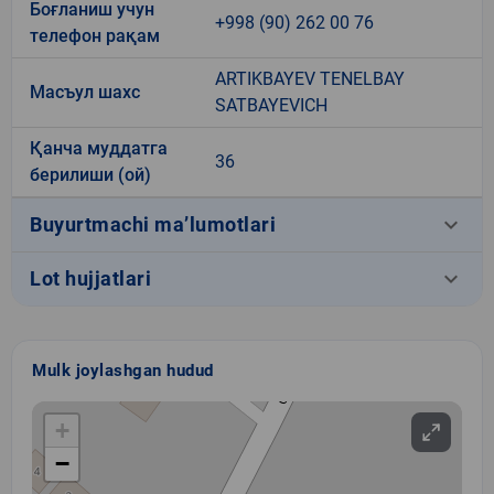
Боғланиш учун
+998 (90) 262 00 76
телефон рақам
ARTIKBAYEV TENELBAY
Масъул шахс
SATBAYEVICH
Қанча муддатга
36
берилиши (ой)
keyboard_arrow_down
Buyurtmachi ma’lumotlari
keyboard_arrow_down
Lot hujjatlari
Mulk joylashgan hudud
+
−