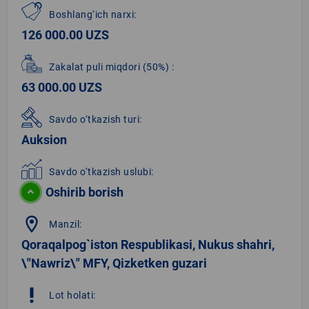
Boshlang‘ich narxi:
126 000.00 UZS
Zakalat puli miqdori
(50%)
:
63 000.00 UZS
Savdo o‘tkazish turi:
Auksion
Savdo o‘tkazish uslubi:
Oshirib borish
location_on
Manzil:
Qoraqalpog`iston Respublikasi, Nukus shahri,
\"Nawriz\" MFY, Qizketken guzari
priority_high
Lot holati: