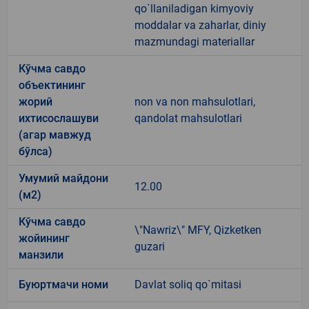
qo`llaniladigan kimyoviy
moddalar va zaharlar, diniy
mazmundagi materiallar
Кўчма савдо
объектининг
жорий
non va non mahsulotlari,
ихтисослашуви
qandolat mahsulotlari
(агар мавжуд
бўлса)
Умумий майдони
12.00
(м2)
Кўчма савдо
\"Nawriz\" MFY, Qizketken
жойининг
guzari
манзили
Буюртмачи номи
Davlat soliq qo`mitasi