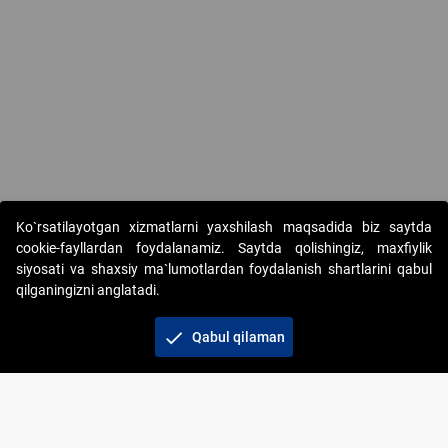
Ko`rsatilayotgan xizmatlarni yaxshilash maqsadida biz saytda
cookie-fayllardan foydalanamiz. Saytda qolishingiz, maxfiylik
siyosati va shaxsiy ma`lumotlardan foydalanish shartlarini qabul
qilganingizni anglatadi.
Copyright © 2017-2026. "Elektron onlayn-auksionlarni
tashkil etish" AJ. Barcha huquqlar himoyalangan
check
Qabul qilaman