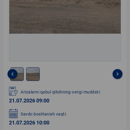
keyboard_arrow_left
keyboard_arrow_right
Item
1
Arizalarni qabul qilishning oxirgi muddati:
of
21.07.2026 09:00
2
Savdo boshlanish vaqti:
21.07.2026 10:00