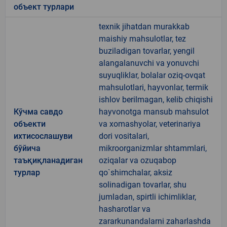
объект турлари
texnik jihatdan murakkab
maishiy mahsulotlar, tez
buziladigan tovarlar, yengil
alangalanuvchi va yonuvchi
suyuqliklar, bolalar oziq-ovqat
mahsulotlari, hayvonlar, termik
ishlov berilmagan, kelib chiqishi
Кўчма савдо
hayvonotga mansub mahsulot
объекти
va xomashyolar, veterinariya
ихтисослашуви
dori vositalari,
бўйича
mikroorganizmlar shtammlari,
таъқиқланадиган
oziqalar va ozuqabop
турлар
qo`shimchalar, aksiz
solinadigan tovarlar, shu
jumladan, spirtli ichimliklar,
hasharotlar va
zararkunandalarni zaharlashda