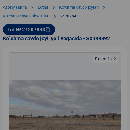
chevron_right
chevron_right
chevron_right
Asosiy sahifa
Lotlar
Koʻchma savdo joylari
chevron_right
Koʻchma savdo obyektlari
24207843
Lot № 24207843
content_copy
Ko`chma savdo joyi, yo`l yoqasida - SX149392
Rasm 1 / 2