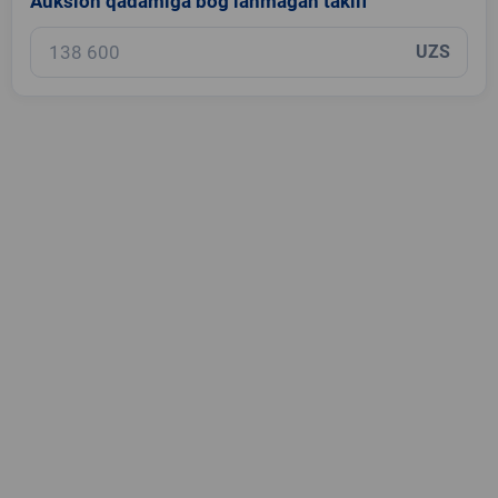
Auksion qadamiga bog‘lanmagan taklif
UZS