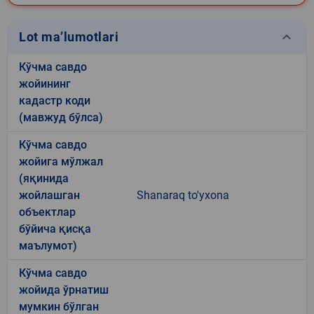
keyboard_arrow_down
Lot ma’lumotlari
Кўчма савдо
жойининг
кадастр коди
(мавжуд бўлса)
Кўчма савдо
жойига мўлжал
(яқинида
жойлашган
Shanaraq to'yxona
объектлар
бўйича қисқа
маълумот)
Кўчма савдо
жойида ўрнатиш
мумкин бўлган