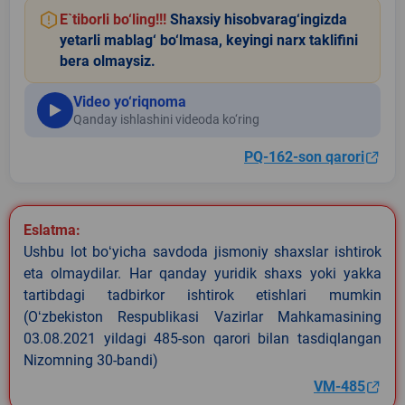
E`tiborli bo‘ling!!!
Shaxsiy hisobvarag‘ingizda
yetarli mablag‘ bo‘lmasa, keyingi narx taklifini
bera olmaysiz.
Video yo‘riqnoma
Qanday ishlashini videoda ko‘ring
PQ-162-son qarori
Eslatma:
Ushbu lot boʻyicha savdoda jismoniy shaxslar ishtirok
eta olmaydilar. Har qanday yuridik shaxs yoki yakka
tartibdagi tadbirkor ishtirok etishlari mumkin
(Oʻzbekiston Respublikasi Vazirlar Mahkamasining
03.08.2021 yildagi 485-son qarori bilan tasdiqlangan
Nizomning 30-bandi)
VM-485