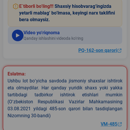
E`tiborli bo‘ling!!!
Shaxsiy hisobvarag‘ingizda
yetarli mablag‘ bo‘lmasa, keyingi narx taklifini
bera olmaysiz.
Video yo‘riqnoma
Qanday ishlashini videoda ko‘ring
PQ-162-son qarori
Eslatma:
Ushbu lot boʻyicha savdoda jismoniy shaxslar ishtirok
eta olmaydilar. Har qanday yuridik shaxs yoki yakka
tartibdagi tadbirkor ishtirok etishlari mumkin
(Oʻzbekiston Respublikasi Vazirlar Mahkamasining
03.08.2021 yildagi 485-son qarori bilan tasdiqlangan
Nizomning 30-bandi)
VM-485