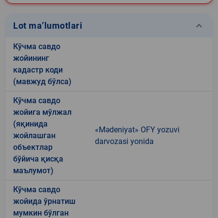
keyboard_arrow_down
Lot ma’lumotlari
Кўчма савдо
жойининг
кадастр коди
(мавжуд бўлса)
Кўчма савдо
жойига мўлжал
(яқинида
«Mәdeniyat» OFY yozuvi
жойлашган
darvozasi yonida
объектлар
бўйича қисқа
маълумот)
Кўчма савдо
жойида ўрнатиш
мумкин бўлган