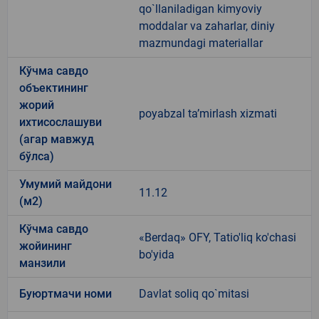
qo`llaniladigan kimyoviy
moddalar va zaharlar, diniy
mazmundagi materiallar
Кўчма савдо
объектининг
жорий
poyabzal taʼmirlash xizmati
ихтисослашуви
(агар мавжуд
бўлса)
Умумий майдони
11.12
(м2)
Кўчма савдо
«Berdaq» OFY, Tatio'liq ko'chasi
жойининг
bo'yida
манзили
Буюртмачи номи
Davlat soliq qo`mitasi