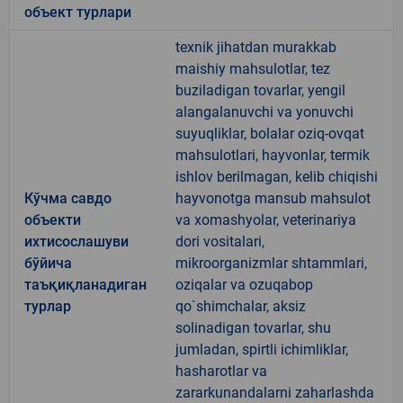
объект турлари
texnik jihatdan murakkab
maishiy mahsulotlar, tez
buziladigan tovarlar, yengil
alangalanuvchi va yonuvchi
suyuqliklar, bolalar oziq-ovqat
mahsulotlari, hayvonlar, termik
ishlov berilmagan, kelib chiqishi
Кўчма савдо
hayvonotga mansub mahsulot
объекти
va xomashyolar, veterinariya
ихтисослашуви
dori vositalari,
бўйича
mikroorganizmlar shtammlari,
таъқиқланадиган
oziqalar va ozuqabop
турлар
qo`shimchalar, aksiz
solinadigan tovarlar, shu
jumladan, spirtli ichimliklar,
hasharotlar va
zararkunandalarni zaharlashda