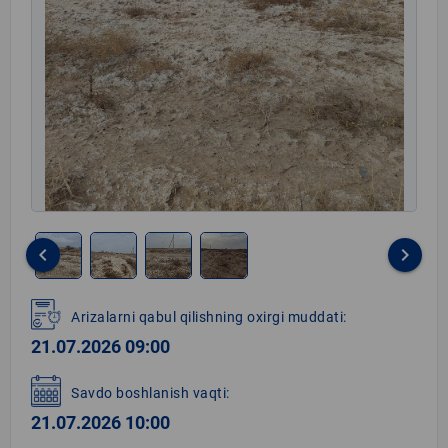
keyboard_arrow_left
keyboard_arrow_right
Item
1
Arizalarni qabul qilishning oxirgi muddati:
of
21.07.2026 09:00
4
Savdo boshlanish vaqti:
21.07.2026 10:00