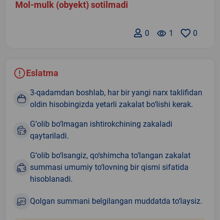
Mol-mulk (obyekt) sotilmadi
0
remove_red_eye
1
0
Eslatma
3-qadamdan boshlab, har bir yangi narx taklifidan
oldin hisobingizda yetarli zakalat bo‘lishi kerak.
G‘olib bo‘lmagan ishtirokchining zakaladi
qaytariladi.
G‘olib bo‘lsangiz, qo‘shimcha to‘langan zakalat
summasi umumiy to‘lovning bir qismi sifatida
hisoblanadi.
Qolgan summani belgilangan muddatda to‘laysiz.