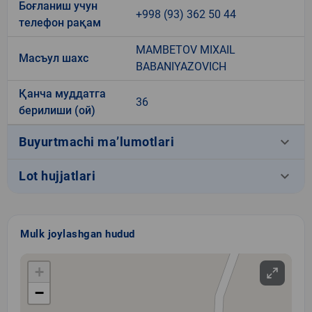
Боғланиш учун
+998 (93) 362 50 44
телефон рақам
MAMBETOV MIXAIL
Масъул шахс
BABANIYAZOVICH
Қанча муддатга
36
берилиши (ой)
keyboard_arrow_down
Buyurtmachi ma’lumotlari
keyboard_arrow_down
Lot hujjatlari
Mulk joylashgan hudud
+
−