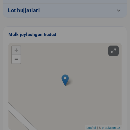
keyboard_arrow_down
Lot hujjatlari
Mulk joylashgan hudud
+
−
Leaflet
| ©
e-auksion.uz