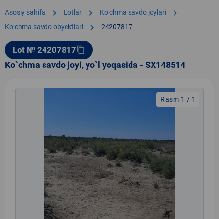
chevron_right
chevron_right
chevron_right
Asosiy sahifa
Lotlar
Koʻchma savdo joylari
chevron_right
Koʻchma savdo obyektlari
24207817
Lot № 24207817
content_copy
Ko`chma savdo joyi, yo`l yoqasida - SX148514
Rasm 1 / 1