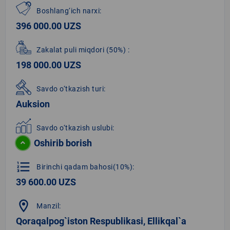
Boshlang‘ich narxi:
396 000.00 UZS
Zakalat puli miqdori
(50%)
:
198 000.00 UZS
Savdo o‘tkazish turi:
Auksion
Savdo o‘tkazish uslubi:
Oshirib borish
format_list_numbered
Birinchi qadam bahosi(10%):
39 600.00 UZS
location_on
Manzil:
Qoraqalpog`iston Respublikasi, Ellikqal`a