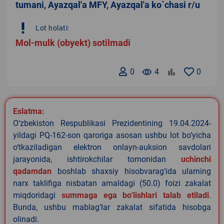
tumani, Ayazqal'a MFY, Ayazqal'a ko`chasi r/u
priority_high
Lot holati:
Mol-mulk (obyekt) sotilmadi
0
remove_red_eye
4
0
Eslatma:
O‘zbekiston Respublikasi Prezidentining 19.04.2024-
yildagi PQ-162-son qaroriga asosan ushbu lot bo‘yicha
o‘tkaziladigan elektron onlayn-auksion savdolari
jarayonida, ishtirokchilar tomonidan
uchinchi
qadamdan
boshlab shaxsiy hisobvarag‘ida ularning
narx taklifiga nisbatan amaldagi (50.0) foizi zakalat
miqdoridagi
summaga ega bo‘lishlari talab etiladi
.
Bunda, ushbu mablag‘lar zakalat sifatida hisobga
olinadi.