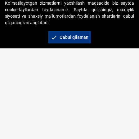
Ko`rsatilayotgan xizmatlarni yaxshilash maqsadida biz saytda
cookie-fayllardan foydalanamiz. Saytda qolishingiz, maxfiylik
siyosati va shaxsiy ma`lumotlardan foydalanish shartlarini qabul
qilganingizni anglatadi.
Copyright © 2017-2026. "Elektron onlayn-auksionlarni
tashkil etish" AJ. Barcha huquqlar himoyalangan
check
Qabul qilaman
To‘lov usullari
Bog‘lanish