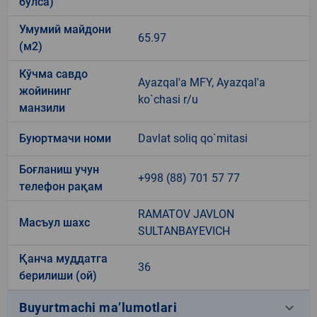
бўлса)
Умумий майдони
65.97
(м2)
Кўчма савдо
Ayazqal'a MFY, Ayazqal'a
жойининг
ko`chasi r/u
манзили
Буюртмачи номи
Davlat soliq qo`mitasi
Боғланиш учун
+998 (88) 701 57 77
телефон рақам
RAMATOV JAVLON
Масъул шахс
SULTANBAYEVICH
Қанча муддатга
36
берилиши (ой)
keyboard_arrow_down
Buyurtmachi ma’lumotlari