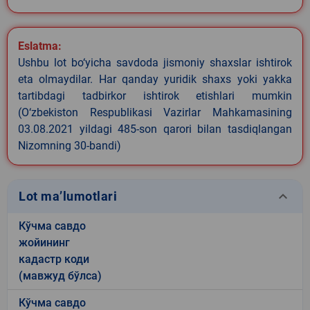
Eslatma:
Ushbu lot bo‘yicha savdoda jismoniy shaxslar ishtirok
eta olmaydilar. Har qanday yuridik shaxs yoki yakka
tartibdagi tadbirkor ishtirok etishlari mumkin
(O‘zbekiston Respublikasi Vazirlar Mahkamasining
03.08.2021 yildagi 485-son qarori bilan tasdiqlangan
Nizomning 30-bandi)
keyboard_arrow_down
Lot ma’lumotlari
Кўчма савдо
жойининг
кадастр коди
(мавжуд бўлса)
Кўчма савдо