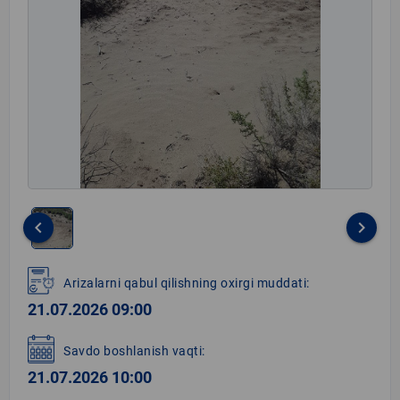
keyboard_arrow_left
keyboard_arrow_right
Item
1
Arizalarni qabul qilishning oxirgi muddati:
of
21.07.2026 09:00
1
Savdo boshlanish vaqti:
21.07.2026 10:00