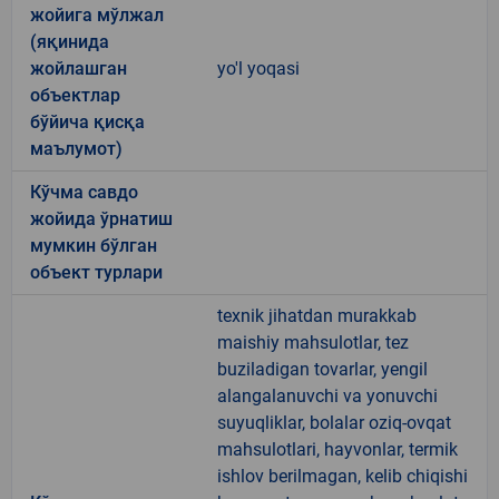
жойига мўлжал
(яқинида
жойлашган
yo'l yoqasi
объектлар
бўйича қисқа
маълумот)
Кўчма савдо
жойида ўрнатиш
мумкин бўлган
объект турлари
texnik jihatdan murakkab
maishiy mahsulotlar, tez
buziladigan tovarlar, yengil
alangalanuvchi va yonuvchi
suyuqliklar, bolalar oziq-ovqat
mahsulotlari, hayvonlar, termik
ishlov berilmagan, kelib chiqishi