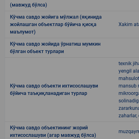
(мавжуд бўлса)
Кўчма савдо жойига мўлжал (яқинида
жойлашган объектлар бўйича қисқа
Xakim ata
маълумот)
Кўчма савдо жойида ўрнатиш мумкин
бўлган объект турлари
texnik ji
yengil al
mahsulotl
Кўчма савдо объекти ихтисослашуви
mansub ma
бўйича таъқиқланадиган турлар
mikroorg
solinadig
zararkun
zaharlar,
Кўчма савдо объектининг жорий
muzqaymoq
ихтисослашуви (агар мавжуд бўлса)