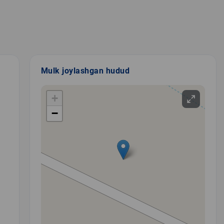
Mulk joylashgan hudud
+
−
,