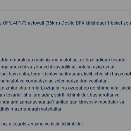
 OFY, 4P173 avtoyuli (36km)-Dosliq DFX kirishdagi 1-bekat yon
hatdan murakkab maishiy mahsulotlar, tez buziladigan tovarlar,
angalanuvchi va yonuvchi suyuqliklar, bolalar oziq-ovqat
ari, hayvonlar, termik ishlov berilmagan, kelib chiqishi hayvono
hsulot va xomashyolar, veterinariya dori vositalari,
anizmlar shtammlari, oziqalar va ozuqabop qo`shimchalar, aksi
an tovarlar, shu jumladan, spirtli ichimliklar, hasharotlar va
andalarni zaharlashda qo`llaniladigan kimyoviy moddalar va
 diniy mazmundagi materiallar
, alkogolsiz yaxna va issiq ichimliklar