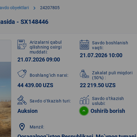
chevron_right
avdo obyektlari
24207805
qasida - SX148446
Arizalarni qabul
Savdo boshlanish
qilishning oxirgi
vaqti:
muddati:
21.07.2026 10:00
21.07.2026 09:00
Zakalat puli miqdori
Boshlang‘ich narxi:
(50%)
:
44 439.00 UZS
22 219.50 UZS
Savdo o‘tkazish
Savdo o‘tkazish turi:
uslubi:
Auksion
Oshirib borish
location_on
Manzil:
Qoraqalpog`iston Respublikasi, Mo`ynoq tumani