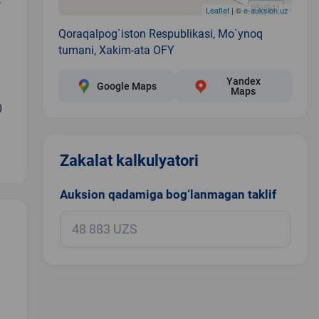
Leaflet
| ©
e-auksion.uz
Qoraqalpog`iston Respublikasi, Mo`ynoq
tumani, Xakim-ata OFY
Yandex
Google Maps
Maps
0
Zakalat kalkulyatori
Auksion qadamiga bog‘lanmagan taklif
.