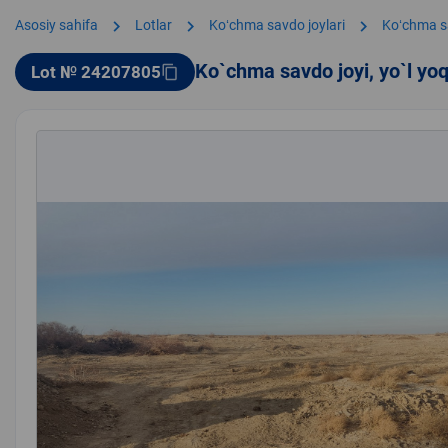
chevron_right
chevron_right
chevron_right
Asosiy sahifa
Lotlar
Koʻchma savdo joylari
Koʻchma s
Ko`chma savdo joyi, yo`l yo
Lot № 24207805
content_copy