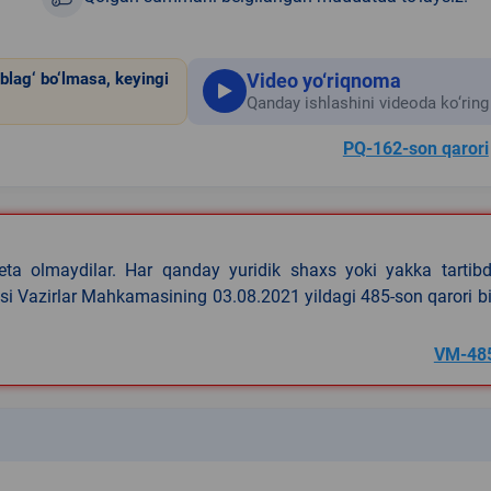
Video yo‘riqnoma
blag‘ bo‘lmasa, keyingi
Qanday ishlashini videoda ko‘ring
PQ-162-son qarori
eta olmaydilar. Har qanday yuridik shaxs yoki yakka tartibd
asi Vazirlar Mahkamasining 03.08.2021 yildagi 485-son qarori b
VM-48
k