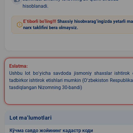
hisoblanadi.
E`tiborli bo‘ling!!!
Shaxsiy hisobvarag‘ingizda yetarli ma
narx taklifini bera olmaysiz.
Eslatma:
Ushbu lot boʻyicha savdoda jismoniy shaxslar ishtirok 
tadbirkor ishtirok etishlari mumkin (Oʻzbekiston Respublik
tasdiqlangan Nizomning 30-bandi)
Lot ma’lumotlari
Кўчма савдо жойининг кадастр коди