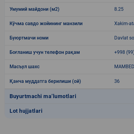
Умумий майдони (м2)
8.25
Кўчма савдо жойининг манзили
Xakim-at
Буюртмачи номи
Davlat so
Боғланиш учун телефон рақам
+998 (99
Масъул шахс
MAMBED
Қанча муддатга берилиши (ой)
36
Buyurtmachi ma’lumotlari
Lot hujjatlari