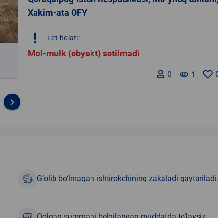
Xakim-ata OFY
priority_high
Lot holati:
Mol-mulk (obyekt) sotilmadi
0
remove_red_eye
1
keyboard_arrow_right
G‘olib bo‘lmagan ishtirokchining zakaladi qaytariladi
Qolgan summani belgilangan muddatda to‘laysiz.