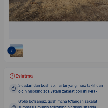
keyboard_arrow_left
Item
1
of
1
Eslatma
3-qadamdan boshlab, har bir yangi narx taklifidan
oldin hisobingizda yetarli zakalat bo‘lishi kerak.
G‘olib bo‘lsangiz, qo‘shimcha to‘langan zakalat
summasi umumiy to‘lovning bir qismi sifatida