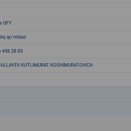
a OFY
liq qo`mitasi
) 456 28 83
ULLAYEV KUTLIMURAT KOSHIMURATOVICH
k
k