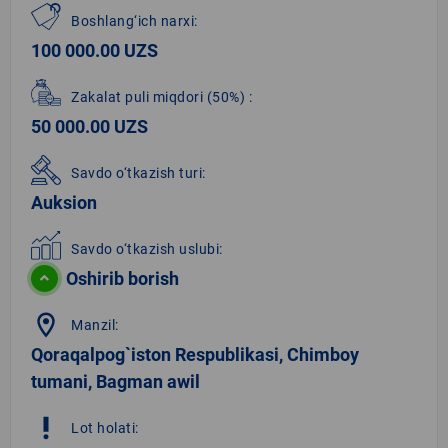
Boshlang‘ich narxi:
100 000.00 UZS
Zakalat puli miqdori
(50%)
:
50 000.00 UZS
Savdo o‘tkazish turi:
Auksion
Savdo o‘tkazish uslubi:
Oshirib borish
location_on
Manzil:
Qoraqalpog`iston Respublikasi, Chimboy
tumani, Bagman awil
priority_high
Lot holati: