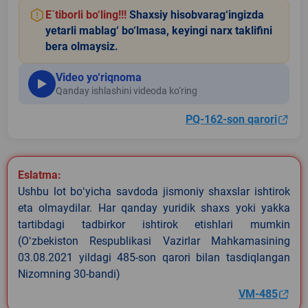
E`tiborli bo‘ling!!!
Shaxsiy hisobvarag‘ingizda
yetarli mablag‘ bo‘lmasa, keyingi narx taklifini
bera olmaysiz.
Video yo‘riqnoma
Qanday ishlashini videoda ko‘ring
PQ-162-son qarori
Eslatma:
Ushbu lot boʻyicha savdoda jismoniy shaxslar ishtirok
eta olmaydilar. Har qanday yuridik shaxs yoki yakka
tartibdagi tadbirkor ishtirok etishlari mumkin
(Oʻzbekiston Respublikasi Vazirlar Mahkamasining
03.08.2021 yildagi 485-son qarori bilan tasdiqlangan
Nizomning 30-bandi)
VM-485