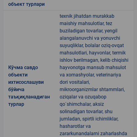
объект турлари
texnik jihatdan murakkab
maishiy mahsulotlar, tez
buziladigan tovarlar, yengil
alangalanuvchi va yonuvchi
suyuqliklar, bolalar oziq-ovqat
mahsulotlari, hayvonlar, termik
ishlov berilmagan, kelib chiqishi
Кўчма савдо
hayvonotga mansub mahsulot
объекти
va xomashyolar, veterinariya
ихтисослашуви
dori vositalari,
бўйича
mikroorganizmlar shtammlari,
таъқиқланадиган
oziqalar va ozuqabop
турлар
qo`shimchalar, aksiz
solinadigan tovarlar, shu
jumladan, spirtli ichimliklar,
hasharotlar va
zararkunandalarni zaharlashda