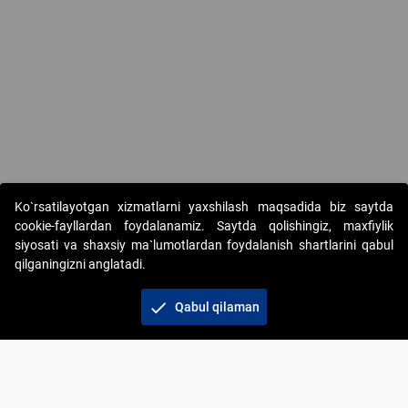
Ko`rsatilayotgan xizmatlarni yaxshilash maqsadida biz saytda
cookie-fayllardan foydalanamiz. Saytda qolishingiz, maxfiylik
siyosati va shaxsiy ma`lumotlardan foydalanish shartlarini qabul
qilganingizni anglatadi.
Copyright © 2017-2026. "Elektron onlayn-auksionlarni
tashkil etish" AJ. Barcha huquqlar himoyalangan
check
Qabul qilaman