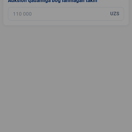
Auksion qadamiga bog‘lanmagan taklif
UZS