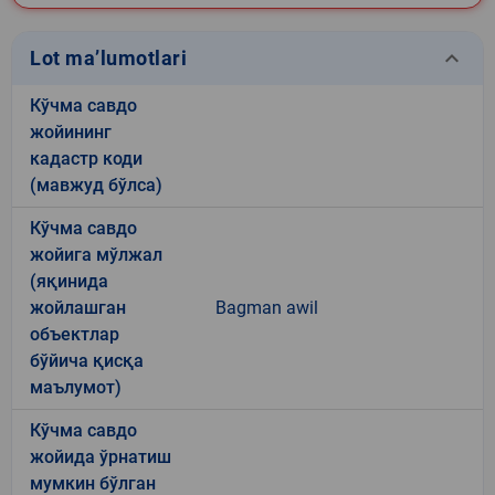
keyboard_arrow_down
Lot ma’lumotlari
Кўчма савдо
жойининг
кадастр коди
(мавжуд бўлса)
Кўчма савдо
жойига мўлжал
(яқинида
жойлашган
Bagman awil
объектлар
бўйича қисқа
маълумот)
Кўчма савдо
жойида ўрнатиш
мумкин бўлган