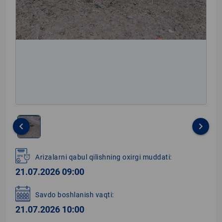
keyboard_arrow_left
keyboard_arrow_right
Item
1
Arizalarni qabul qilishning oxirgi muddati:
of
21.07.2026 09:00
1
Savdo boshlanish vaqti:
21.07.2026 10:00