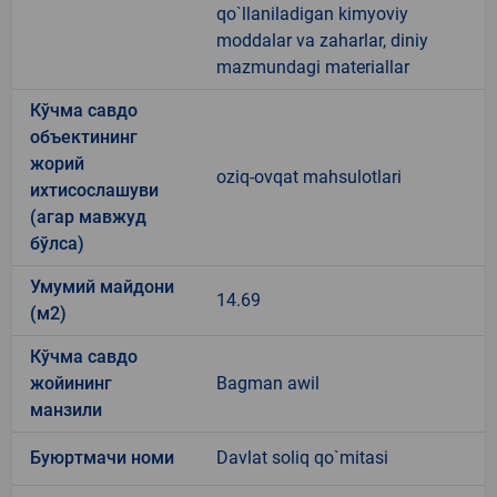
qo`llaniladigan kimyoviy
moddalar va zaharlar, diniy
mazmundagi materiallar
Кўчма савдо
объектининг
жорий
oziq-ovqat mahsulotlari
ихтисослашуви
(агар мавжуд
бўлса)
Умумий майдони
14.69
(м2)
Кўчма савдо
жойининг
Bagman awil
манзили
Буюртмачи номи
Davlat soliq qo`mitasi