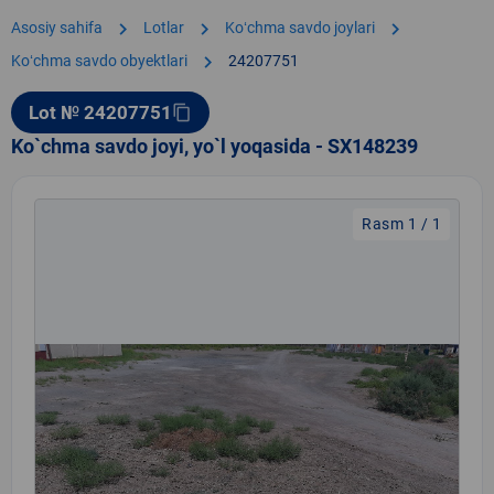
chevron_right
chevron_right
chevron_right
Asosiy sahifa
Lotlar
Koʻchma savdo joylari
chevron_right
Koʻchma savdo obyektlari
24207751
Lot № 24207751
content_copy
Ko`chma savdo joyi, yo`l yoqasida - SX148239
Rasm 1 / 1