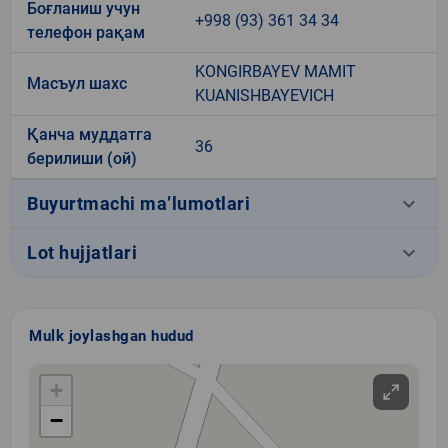
Боғланиш учун
+998 (93) 361 34 34
телефон рақам
KONGIRBAYEV MAMIT
Масъул шахс
KUANISHBAYEVICH
Қанча муддатга
36
берилиши (ой)
keyboard_arrow_down
Buyurtmachi ma’lumotlari
keyboard_arrow_down
Lot hujjatlari
Mulk joylashgan hudud
+
−