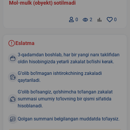
Mol-mulk (obyekt) sotilmadi
0
remove_red_eye
2
0
Eslatma
3-qadamdan boshlab, har bir yangi narx taklifidan
oldin hisobingizda yetarli zakalat bo‘lishi kerak.
G‘olib bo‘lmagan ishtirokchining zakaladi
qaytariladi.
G‘olib bo‘lsangiz, qo‘shimcha to‘langan zakalat
summasi umumiy to‘lovning bir qismi sifatida
hisoblanadi.
Qolgan summani belgilangan muddatda to‘laysiz.