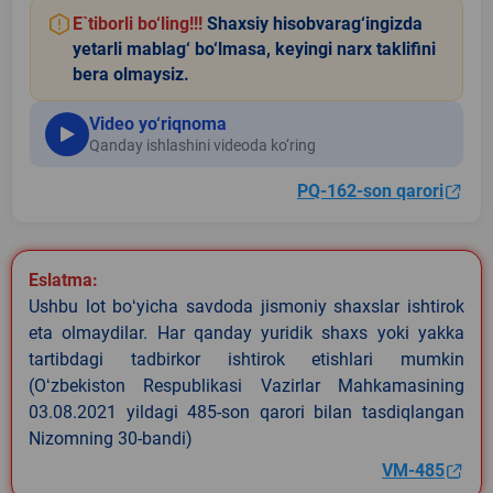
E`tiborli bo‘ling!!!
Shaxsiy hisobvarag‘ingizda
yetarli mablag‘ bo‘lmasa, keyingi narx taklifini
bera olmaysiz.
Video yo‘riqnoma
Qanday ishlashini videoda ko‘ring
PQ-162-son qarori
Eslatma:
Ushbu lot boʻyicha savdoda jismoniy shaxslar ishtirok
eta olmaydilar. Har qanday yuridik shaxs yoki yakka
tartibdagi tadbirkor ishtirok etishlari mumkin
(Oʻzbekiston Respublikasi Vazirlar Mahkamasining
03.08.2021 yildagi 485-son qarori bilan tasdiqlangan
Nizomning 30-bandi)
VM-485