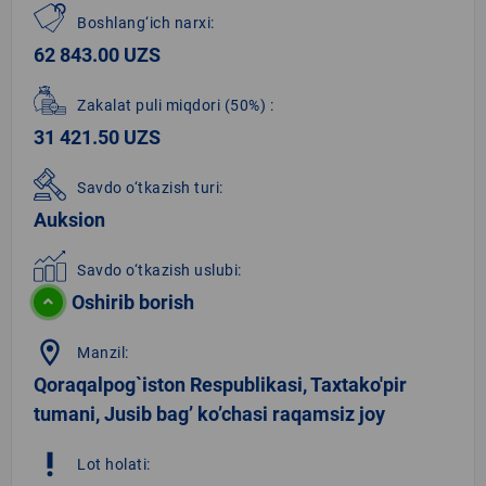
Boshlang‘ich narxi:
62 843.00 UZS
Zakalat puli miqdori
(50%)
:
31 421.50 UZS
Savdo o‘tkazish turi:
Auksion
Savdo o‘tkazish uslubi:
Oshirib borish
location_on
Manzil:
Qoraqalpog`iston Respublikasi, Taxtako'pir
tumani, Jusib bag’ ko’chasi raqamsiz joy
priority_high
Lot holati: