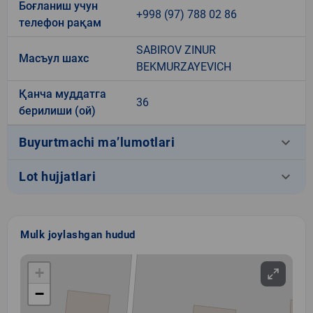
Боғланиш учун
+998 (97) 788 02 86
телефон рақам
SABIROV ZINUR
Масъул шахс
BEKMURZAYEVICH
Қанча муддатга
36
берилиши (ой)
keyboard_arrow_down
Buyurtmachi ma’lumotlari
keyboard_arrow_down
Lot hujjatlari
Mulk joylashgan hudud
+
−