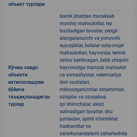
объект турлари
texnik jihatdan murakkab
maishiy mahsulotlar, tez
buziladigan tovarlar, yengil
alangalanuvchi va yonuvchi
suyuqliklar, bolalar oziq-ovqat
mahsulotlari, hayvonlar, termik
ishlov berilmagan, kelib chiqishi
Кўчма савдо
hayvonotga mansub mahsulot
объекти
va xomashyolar, veterinariya
ихтисослашуви
dori vositalari,
бўйича
mikroorganizmlar shtammlari,
таъқиқланадиган
oziqalar va ozuqabop
турлар
qo`shimchalar, aksiz
solinadigan tovarlar, shu
jumladan, spirtli ichimliklar,
hasharotlar va
zararkunandalarni zaharlashda