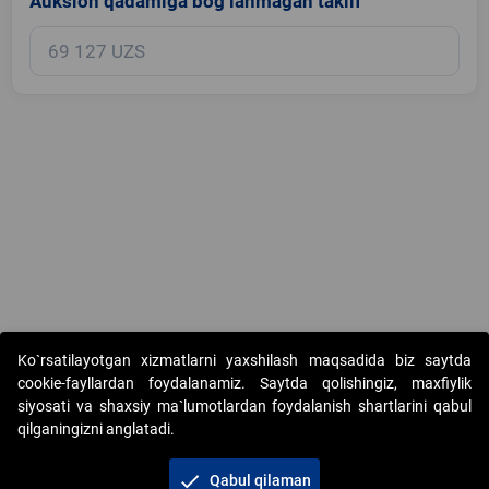
Auksion qadamiga bog‘lanmagan taklif
Copyright © 2017-2026. "Elektron onlayn-auksionlarni tashkil etish"
Ko`rsatilayotgan xizmatlarni yaxshilash maqsadida biz saytda
AJ. Barcha huquqlar himoyalangan
cookie-fayllardan foydalanamiz. Saytda qolishingiz, maxfiylik
siyosati va shaxsiy ma`lumotlardan foydalanish shartlarini qabul
qilganingizni anglatadi.
check
Qabul qilaman