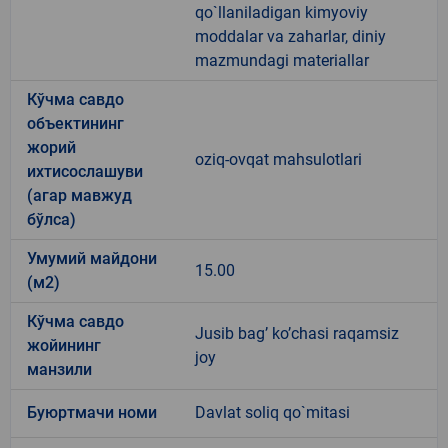
qo`llaniladigan kimyoviy
moddalar va zaharlar, diniy
mazmundagi materiallar
Кўчма савдо
объектининг
жорий
oziq-ovqat mahsulotlari
ихтисослашуви
(агар мавжуд
бўлса)
Умумий майдони
15.00
(м2)
Кўчма савдо
Jusib bag’ ko’chasi raqamsiz
жойининг
joy
манзили
Буюртмачи номи
Davlat soliq qo`mitasi