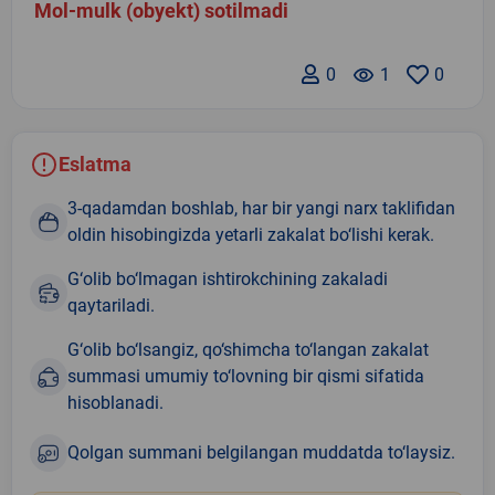
Mol-mulk (obyekt) sotilmadi
0
remove_red_eye
1
0
Eslatma
3-qadamdan boshlab, har bir yangi narx taklifidan
oldin hisobingizda yetarli zakalat bo‘lishi kerak.
G‘olib bo‘lmagan ishtirokchining zakaladi
qaytariladi.
G‘olib bo‘lsangiz, qo‘shimcha to‘langan zakalat
summasi umumiy to‘lovning bir qismi sifatida
hisoblanadi.
Qolgan summani belgilangan muddatda to‘laysiz.