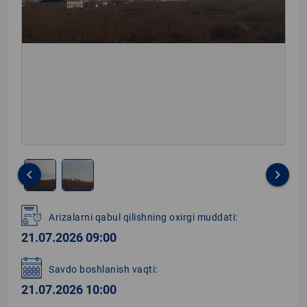
keyboard_arrow_left
keyboard_arrow_right
Item
1
Arizalarni qabul qilishning oxirgi muddati:
of
21.07.2026 09:00
2
Savdo boshlanish vaqti:
21.07.2026 10:00