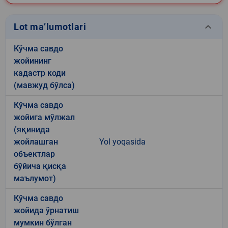
keyboard_arrow_down
Lot ma’lumotlari
Кўчма савдо
жойининг
кадастр коди
(мавжуд бўлса)
Кўчма савдо
жойига мўлжал
(яқинида
жойлашган
Yol yoqasida
объектлар
бўйича қисқа
маълумот)
Кўчма савдо
жойида ўрнатиш
мумкин бўлган