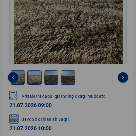
keyboard_arrow_left
keyboard_arrow_right
Item
1
Arizalarni qabul qilishning oxirgi muddati:
of
21.07.2026 09:00
4
Savdo boshlanish vaqti:
21.07.2026 10:00