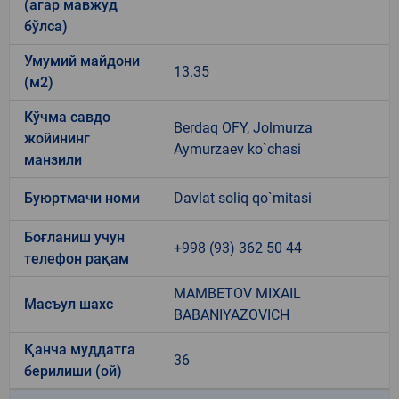
(агар мавжуд
бўлса)
Умумий майдони
13.35
(м2)
Кўчма савдо
Berdaq OFY, Jolmurza
жойининг
Aymurzaev ko`chasi
манзили
Буюртмачи номи
Davlat soliq qo`mitasi
Боғланиш учун
+998 (93) 362 50 44
телефон рақам
MAMBETOV MIXAIL
Масъул шахс
BABANIYAZOVICH
Қанча муддатга
36
берилиши (ой)