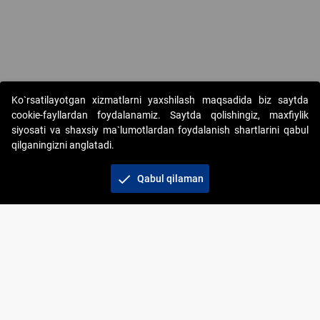
Copyright © 2017-2026. "Elektron onlayn-auksionlarni tashkil etish"
Ko`rsatilayotgan xizmatlarni yaxshilash maqsadida biz saytda
AJ. Barcha huquqlar himoyalangan
cookie-fayllardan foydalanamiz. Saytda qolishingiz, maxfiylik
siyosati va shaxsiy ma`lumotlardan foydalanish shartlarini qabul
qilganingizni anglatadi.
check
Qabul qilaman
+998 71 202-21-11
Veb-saytdagi axborot materiallaridan boshqa
shaxslar foydalanganda jamiyatning korporativ veb-
saytiga majburiy havolalar ko‘rsatilishi kerak