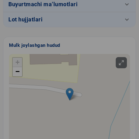
keyboard_arrow_down
Buyurtmachi ma’lumotlari
keyboard_arrow_down
Lot hujjatlari
Mulk joylashgan hudud
+
−