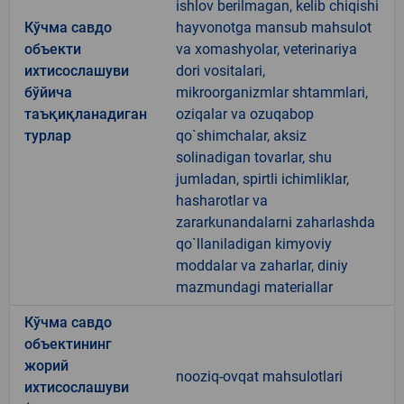
ishlov berilmagan, kelib chiqishi
Кўчма савдо
hayvonotga mansub mahsulot
объекти
va xomashyolar, veterinariya
ихтисослашуви
dori vositalari,
бўйича
mikroorganizmlar shtammlari,
таъқиқланадиган
oziqalar va ozuqabop
турлар
qo`shimchalar, aksiz
solinadigan tovarlar, shu
jumladan, spirtli ichimliklar,
hasharotlar va
zararkunandalarni zaharlashda
qo`llaniladigan kimyoviy
moddalar va zaharlar, diniy
mazmundagi materiallar
Кўчма савдо
объектининг
жорий
nooziq-ovqat mahsulotlari
ихтисослашуви