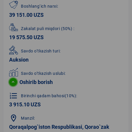
Boshlang‘ich narxi:
39 151.00 UZS
Zakalat puli miqdori
(50%)
:
19 575.50 UZS
Savdo o‘tkazish turi:
Auksion
Savdo o‘tkazish uslubi:
Oshirib borish
format_list_numbered
Birinchi qadam bahosi(10%):
3 915.10 UZS
location_on
Manzil:
Qoraqalpog`iston Respublikasi, Qorao`zak