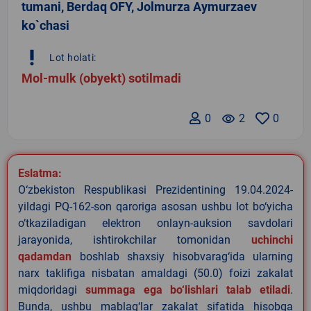
tumani, Berdaq OFY, Jolmurza Aymurzaev
ko`chasi
priority_high
Lot holati:
Mol-mulk (obyekt) sotilmadi
0
remove_red_eye
2
0
Eslatma:
O‘zbekiston Respublikasi Prezidentining 19.04.2024-
yildagi PQ-162-son qaroriga asosan ushbu lot bo‘yicha
o‘tkaziladigan elektron onlayn-auksion savdolari
jarayonida, ishtirokchilar tomonidan
uchinchi
qadamdan
boshlab shaxsiy hisobvarag‘ida ularning
narx taklifiga nisbatan amaldagi (50.0) foizi zakalat
miqdoridagi
summaga ega bo‘lishlari talab etiladi
.
Bunda, ushbu mablag‘lar zakalat sifatida hisobga