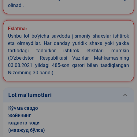
olinadi.
Eslatma:
Ushbu lot bo‘yicha savdoda jismoniy shaxslar ishtirok
eta olmaydilar. Har qanday yuridik shaxs yoki yakka
tartibdagi tadbirkor ishtirok etishlari mumkin
(O‘zbekiston Respublikasi Vazirlar Mahkamasining
03.08.2021 yildagi 485-son qarori bilan tasdiqlangan
Nizomning 30-bandi)
keyboard_arrow_down
Lot ma’lumotlari
Кўчма савдо
жойининг
кадастр коди
(мавжуд бўлса)