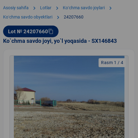
chevron_right
chevron_right
chevron_right
Asosiy sahifa
Lotlar
Koʻchma savdo joylari
chevron_right
Koʻchma savdo obyektlari
24207660
Lot № 24207660
content_copy
Ko`chma savdo joyi, yo`l yoqasida - SX146843
Rasm 1 / 4