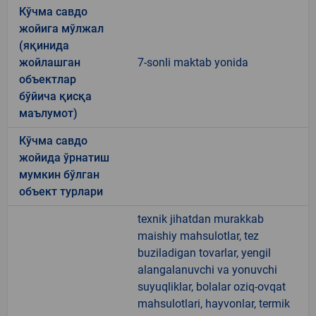
Кўчма савдо
жойига мўлжал
(яқинида
жойлашган
7-sonli maktab yonida
объектлар
бўйича қисқа
маълумот)
Кўчма савдо
жойида ўрнатиш
мумкин бўлган
объект турлари
texnik jihatdan murakkab
maishiy mahsulotlar, tez
buziladigan tovarlar, yengil
alangalanuvchi va yonuvchi
suyuqliklar, bolalar oziq-ovqat
mahsulotlari, hayvonlar, termik