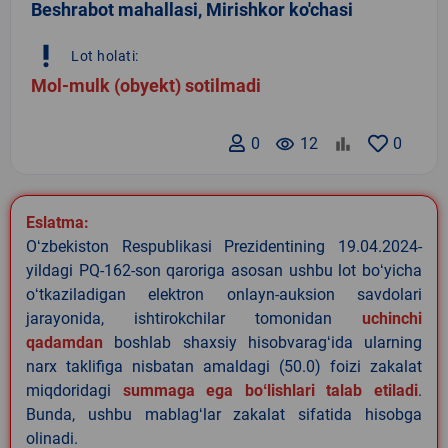
Beshrabot mahallasi, Mirishkor ko'chasi
priority_high
Lot holati:
Mol-mulk (obyekt) sotilmadi
0
remove_red_eye
12
0
Eslatma:
Oʻzbekiston Respublikasi Prezidentining 19.04.2024-
yildagi PQ-162-son qaroriga asosan ushbu lot boʻyicha
oʻtkaziladigan elektron onlayn-auksion savdolari
jarayonida, ishtirokchilar tomonidan
uchinchi
qadamdan
boshlab shaxsiy hisobvaragʻida ularning
narx taklifiga nisbatan amaldagi (50.0) foizi zakalat
miqdoridagi
summaga ega boʻlishlari talab etiladi
.
Bunda, ushbu mablagʻlar zakalat sifatida hisobga
olinadi.