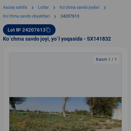
chevron_right
chevron_right
chevron_right
Asosiy sahifa
Lotlar
Koʻchma savdo joylari
chevron_right
Koʻchma savdo obyektlari
24207613
Lot № 24207613
content_copy
Ko`chma savdo joyi, yo`l yoqasida - SX141832
Rasm 1 / 1