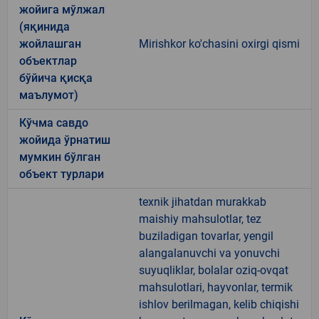
жойига мўлжал
(яқинида
жойлашган
Mirishkor ko'chasini oxirgi qismi
объектлар
бўйича қисқа
маълумот)
Кўчма савдо
жойида ўрнатиш
мумкин бўлган
объект турлари
texnik jihatdan murakkab
maishiy mahsulotlar, tez
buziladigan tovarlar, yengil
alangalanuvchi va yonuvchi
suyuqliklar, bolalar oziq-ovqat
mahsulotlari, hayvonlar, termik
ishlov berilmagan, kelib chiqishi