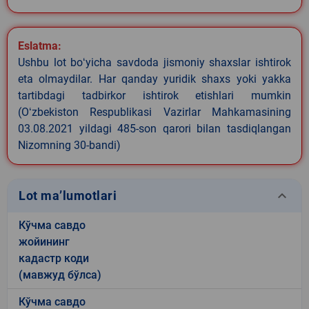
Eslatma:
Ushbu lot boʻyicha savdoda jismoniy shaxslar ishtirok
eta olmaydilar. Har qanday yuridik shaxs yoki yakka
tartibdagi tadbirkor ishtirok etishlari mumkin
(Oʻzbekiston Respublikasi Vazirlar Mahkamasining
03.08.2021 yildagi 485-son qarori bilan tasdiqlangan
Nizomning 30-bandi)
keyboard_arrow_down
Lot ma’lumotlari
Кўчма савдо
жойининг
кадастр коди
(мавжуд бўлса)
Кўчма савдо