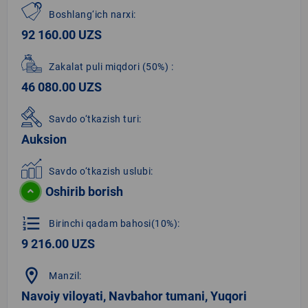
Boshlang‘ich narxi:
92 160.00 UZS
Zakalat puli miqdori
(50%)
:
46 080.00 UZS
Savdo o‘tkazish turi:
Auksion
Savdo o‘tkazish uslubi:
Oshirib borish
format_list_numbered
Birinchi qadam bahosi(10%):
9 216.00 UZS
location_on
Manzil:
Navoiy viloyati, Navbahor tumani, Yuqori