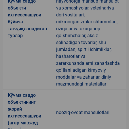
Кўчма савдо
hayvonotga mansub mahsulot
объекти
va xomashyolar, veterinariya
ихтисослашуви
dori vositalari,
бўйича
mikroorganizmlar shtammlari,
таъқиқланадиган
oziqalar va ozuqabop
турлар
qo`shimchalar, aksiz
solinadigan tovarlar, shu
jumladan, spirtli ichimliklar,
hasharotlar va
zararkunandalarni zaharlashda
qo`llaniladigan kimyoviy
moddalar va zaharlar, diniy
mazmundagi materiallar
Кўчма савдо
объектининг
жорий
nooziq-ovqat mahsulotlari
ихтисослашуви
(агар мавжуд