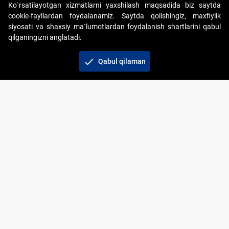
Ko`rsatilayotgan xizmatlarni yaxshilash maqsadida biz saytda
cookie-fayllardan foydalanamiz. Saytda qolishingiz, maxfiylik
siyosati va shaxsiy ma`lumotlardan foydalanish shartlarini qabul
qilganingizni anglatadi.
Copyright © 2017-2026. "Elektron onlayn-auksionlarni
tashkil etish" AJ. Barcha huquqlar himoyalangan
check
Qabul qilaman
To‘lov usullari
Bog‘lanish