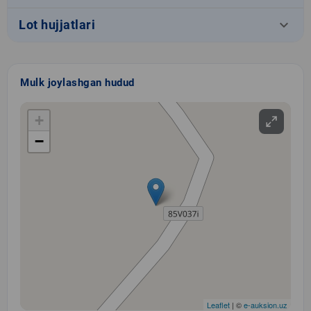
keyboard_arrow_down
Lot hujjatlari
Mulk joylashgan hudud
+
−
Leaflet
| ©
e-auksion.uz