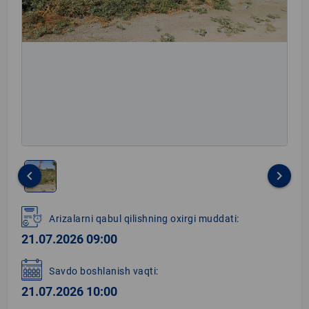
keyboard_arrow_left
keyboard_arrow_right
Item
1
Arizalarni qabul qilishning oxirgi muddati:
of
21.07.2026 09:00
1
Savdo boshlanish vaqti:
21.07.2026 10:00