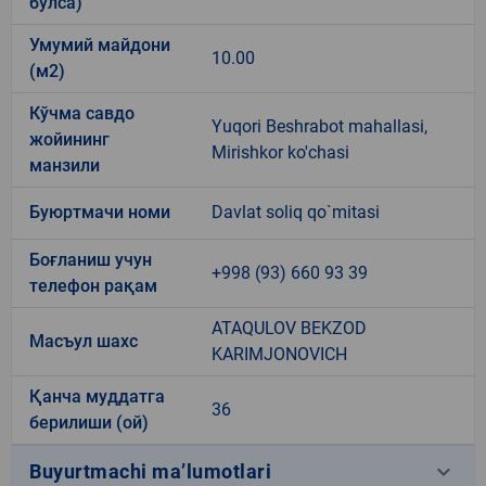
бўлса)
Умумий майдони
10.00
(м2)
Кўчма савдо
Yuqori Beshrabot mahallasi,
жойининг
Mirishkor ko'chasi
манзили
Буюртмачи номи
Davlat soliq qo`mitasi
Боғланиш учун
+998 (93) 660 93 39
телефон рақам
ATAQULOV BEKZOD
Масъул шахс
KARIMJONOVICH
Қанча муддатга
36
берилиши (ой)
keyboard_arrow_down
Buyurtmachi ma’lumotlari