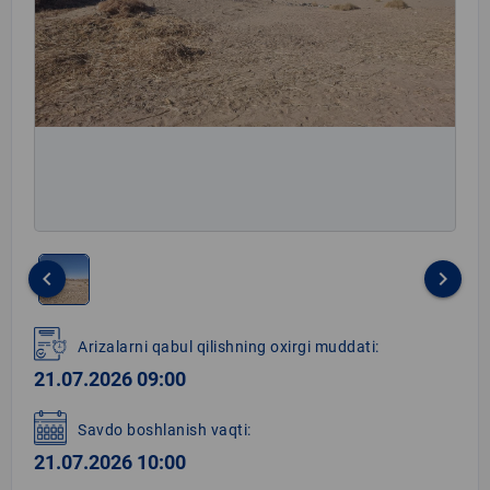
keyboard_arrow_left
keyboard_arrow_right
Item
1
Arizalarni qabul qilishning oxirgi muddati:
of
21.07.2026 09:00
1
Savdo boshlanish vaqti:
21.07.2026 10:00