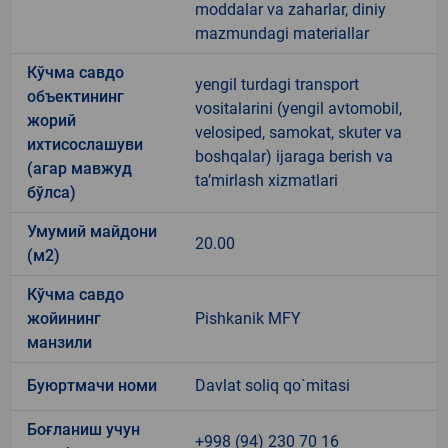
moddalar va zaharlar, diniy
mazmundagi materiallar
Кўчма савдо
yengil turdagi transport
объектининг
vositalarini (yengil avtomobil,
жорий
velosiped, samokat, skuter va
ихтисослашуви
boshqalar) ijaraga berish va
(агар мавжуд
taʼmirlash xizmatlari
бўлса)
Умумий майдони
20.00
(м2)
Кўчма савдо
жойининг
Pishkanik MFY
манзили
Буюртмачи номи
Davlat soliq qo`mitasi
Боғланиш учун
+998 (94) 230 70 16