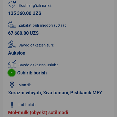
Boshlang‘ich narxi:
135 360.00 UZS
Zakalat puli miqdori
(50%)
:
67 680.00 UZS
Savdo o‘tkazish turi:
Auksion
Savdo o‘tkazish uslubi:
Oshirib borish
location_on
Manzil:
Xorazm viloyati, Xiva tumani, Pishkanik MFY
priority_high
Lot holati:
Mol-mulk (obyekt) sotilmadi