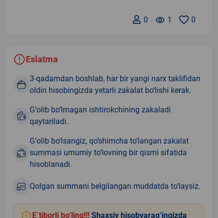
0
remove_red_eye
1
0
Eslatma
3-qadamdan boshlab, har bir yangi narx taklifidan
oldin hisobingizda yetarli zakalat bo‘lishi kerak.
G‘olib bo‘lmagan ishtirokchining zakaladi
qaytariladi.
G‘olib bo‘lsangiz, qo‘shimcha to‘langan zakalat
summasi umumiy to‘lovning bir qismi sifatida
hisoblanadi.
Qolgan summani belgilangan muddatda to‘laysiz.
E`tiborli bo‘ling!!!
Shaxsiy hisobvarag‘ingizda