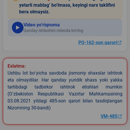
yetarli mablag‘ bo‘lmasa, keyingi narx taklifini
bera olmaysiz.
Video yo‘riqnoma
Qanday ishlashini videoda ko‘ring
PQ-162-son qarori
Eslatma:
Ushbu lot boʻyicha savdoda jismoniy shaxslar ishtirok
eta olmaydilar. Har qanday yuridik shaxs yoki yakka
tartibdagi tadbirkor ishtirok etishlari mumkin
(Oʻzbekiston Respublikasi Vazirlar Mahkamasining
03.08.2021 yildagi 485-son qarori bilan tasdiqlangan
Nizomning 30-bandi)
VM-485