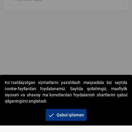
Copyright © 2017-2026. "Elektron onlayn-auksionlarni tashkil etish"
Ko`rsatilayotgan xizmatlarni yaxshilash maqsadida biz saytda
AJ. Barcha huquqlar himoyalangan
cookie-fayllardan foydalanamiz. Saytda qolishingiz, maxfiylik
siyosati va shaxsiy ma`lumotlardan foydalanish shartlarini qabul
qilganingizni anglatadi.
check
Qabul qilaman
+998 71 202-21-11