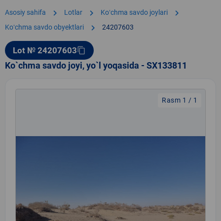
chevron_right
chevron_right
chevron_right
Asosiy sahifa
Lotlar
Koʻchma savdo joylari
chevron_right
Koʻchma savdo obyektlari
24207603
Lot № 24207603
content_copy
Ko`chma savdo joyi, yo`l yoqasida - SX133811
Rasm 1 / 1