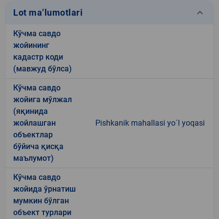
keyboard_arrow_down
Lot ma’lumotlari
Кўчма савдо
жойининг
кадастр коди
(мавжуд бўлса)
Кўчма савдо
жойига мўлжал
(яқинида
жойлашган
Pishkanik mahallasi yo`l yoqasi
объектлар
бўйича қисқа
маълумот)
Кўчма савдо
жойида ўрнатиш
мумкин бўлган
объект турлари