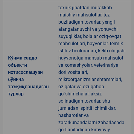
texnik jihatdan murakkab
maishiy mahsulotlar, tez
buziladigan tovarlar, yengil
alangalanuvchi va yonuvchi
suyuqliklar, bolalar oziq-ovqat
mahsulotlari, hayvonlar, termik
ishlov berilmagan, kelib chiqishi
Кўчма савдо
hayvonotga mansub mahsulot
объекти
va xomashyolar, veterinariya
ихтисослашуви
dori vositalari,
бўйича
mikroorganizmlar shtammlari,
таъқиқланадиган
oziqalar va ozuqabop
турлар
qo`shimchalar, aksiz
solinadigan tovarlar, shu
jumladan, spirtli ichimliklar,
hasharotlar va
zararkunandalarni zaharlashda
qo`llaniladigan kimyoviy