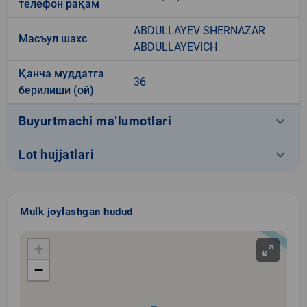
телефон рақам
ABDULLAYEV SHERNAZAR
Масъул шахс
ABDULLAYEVICH
Қанча муддатга
36
берилиши (ой)
keyboard_arrow_down
Buyurtmachi ma’lumotlari
keyboard_arrow_down
Lot hujjatlari
Mulk joylashgan hudud
+
−