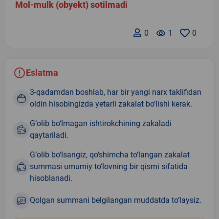
Mol-mulk (obyekt) sotilmadi
0
remove_red_eye
1
0
Eslatma
3-qadamdan boshlab, har bir yangi narx taklifidan
oldin hisobingizda yetarli zakalat bo‘lishi kerak.
G‘olib bo‘lmagan ishtirokchining zakaladi
qaytariladi.
G‘olib bo‘lsangiz, qo‘shimcha to‘langan zakalat
summasi umumiy to‘lovning bir qismi sifatida
hisoblanadi.
Qolgan summani belgilangan muddatda to‘laysiz.