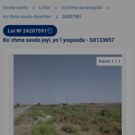
chevron_right
chevron_right
chevron_right
Asosiy sahifa
Lotlar
Koʻchma savdo joylari
chevron_right
Koʻchma savdo obyektlari
24207591
Lot № 24207591
content_copy
Ko`chma savdo joyi, yo`l yoqasida - SX133657
Rasm 1 / 1