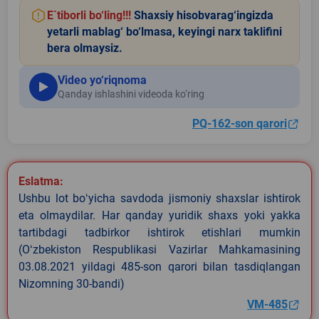
E`tiborli bo‘ling!!!
Shaxsiy hisobvarag‘ingizda
yetarli mablag‘ bo‘lmasa, keyingi narx taklifini
bera olmaysiz.
Video yo‘riqnoma
Qanday ishlashini videoda ko‘ring
PQ-162-son qarori
Eslatma:
Ushbu lot boʻyicha savdoda jismoniy shaxslar ishtirok
eta olmaydilar. Har qanday yuridik shaxs yoki yakka
tartibdagi tadbirkor ishtirok etishlari mumkin
(Oʻzbekiston Respublikasi Vazirlar Mahkamasining
03.08.2021 yildagi 485-son qarori bilan tasdiqlangan
Nizomning 30-bandi)
VM-485