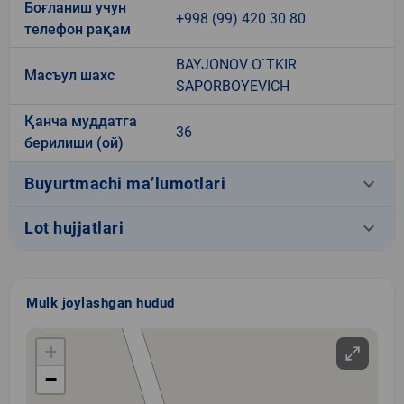
Боғланиш учун
+998 (99) 420 30 80
телефон рақам
BAYJONOV O`TKIR
Масъул шахс
SAPORBOYEVICH
Қанча муддатга
36
берилиши (ой)
keyboard_arrow_down
Buyurtmachi ma’lumotlari
keyboard_arrow_down
Lot hujjatlari
Mulk joylashgan hudud
+
−