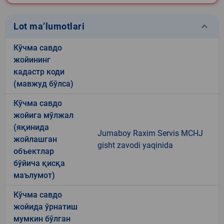
keyboard_arrow_down
Lot ma’lumotlari
Кўчма савдо
жойининг
кадастр коди
(мавжуд бўлса)
Кўчма савдо
жойига мўлжал
(яқинида
Jumaboy Raxim Servis MCHJ
жойлашган
gisht zavodi yaqinida
объектлар
бўйича қисқа
маълумот)
Кўчма савдо
жойида ўрнатиш
мумкин бўлган