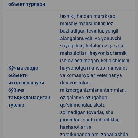
объект турлари
texnik jihatdan murakkab
maishiy mahsulotlar, tez
buziladigan tovarlar, yengil
alangalanuvchi va yonuvchi
suyuqliklar, bolalar oziq-ovqat
mahsulotlari, hayvonlar, termik
ishlov berilmagan, kelib chiqishi
Кўчма савдо
hayvonotga mansub mahsulot
объекти
va xomashyolar, veterinariya
ихтисослашуви
dori vositalari,
бўйича
mikroorganizmlar shtammlari,
таъқиқланадиган
oziqalar va ozuqabop
турлар
qo`shimchalar, aksiz
solinadigan tovarlar, shu
jumladan, spirtli ichimliklar,
hasharotlar va
zararkunandalarni zaharlashda