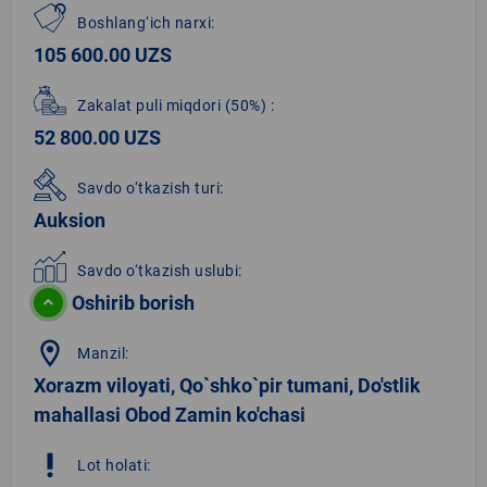
Boshlang‘ich narxi:
105 600.00 UZS
Zakalat puli miqdori
(50%)
:
52 800.00 UZS
Savdo o‘tkazish turi:
Auksion
Savdo o‘tkazish uslubi:
Oshirib borish
location_on
Manzil:
Xorazm viloyati, Qo`shko`pir tumani, Do'stlik
mahallasi Obod Zamin ko'chasi
priority_high
Lot holati: