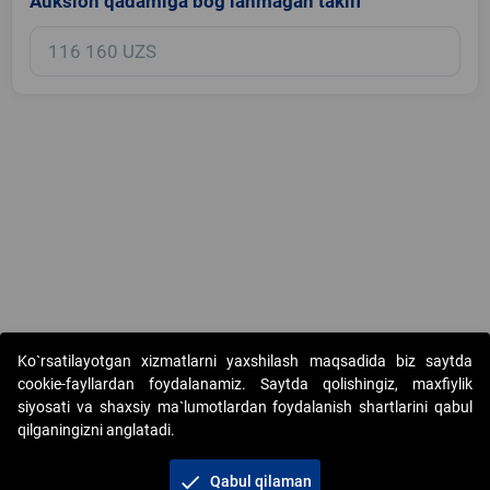
Auksion qadamiga bog‘lanmagan taklif
Copyright © 2017-2026. "Elektron onlayn-auksionlarni tashkil etish"
Ko`rsatilayotgan xizmatlarni yaxshilash maqsadida biz saytda
AJ. Barcha huquqlar himoyalangan
cookie-fayllardan foydalanamiz. Saytda qolishingiz, maxfiylik
siyosati va shaxsiy ma`lumotlardan foydalanish shartlarini qabul
qilganingizni anglatadi.
check
Qabul qilaman