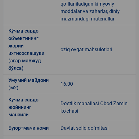
qo`llaniladigan kimyoviy
moddalar va zaharlar, diniy
mazmundagi materiallar
Кўчма савдо
объектининг
жорий
oziq-ovqat mahsulotlari
ихтисослашуви
(агар мавжуд
бўлса)
Умумий майдони
16.00
(м2)
Кўчма савдо
Do'stlik mahallasi Obod Zamin
жойининг
ko'chasi
манзили
Буюртмачи номи
Davlat soliq qo`mitasi