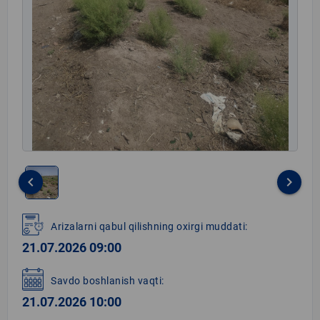
keyboard_arrow_left
keyboard_arrow_right
Item
1
Arizalarni qabul qilishning oxirgi muddati:
of
21.07.2026 09:00
1
Savdo boshlanish vaqti:
21.07.2026 10:00