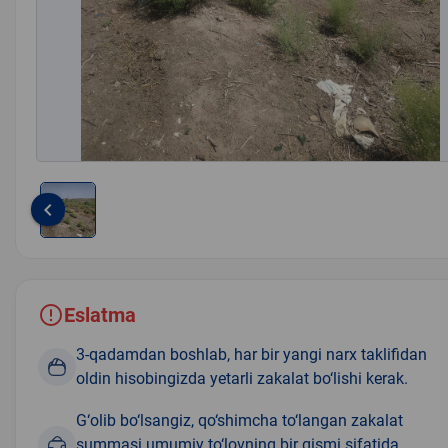
keyboard_arrow_left
Item
1
of
1
Eslatma
3-qadamdan boshlab, har bir yangi narx taklifidan
oldin hisobingizda yetarli zakalat bo‘lishi kerak.
G‘olib bo‘lsangiz, qo‘shimcha to‘langan zakalat
summasi umumiy to‘lovning bir qismi sifatida