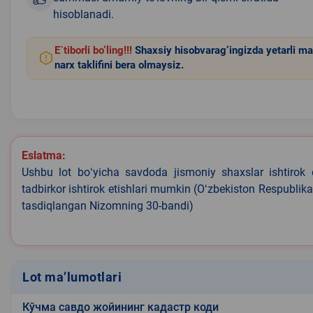
hisoblanadi.
E`tiborli bo‘ling!!!
Shaxsiy hisobvarag‘ingizda yetarli ma
narx taklifini bera olmaysiz.
Eslatma:
Ushbu lot boʻyicha savdoda jismoniy shaxslar ishtirok 
tadbirkor ishtirok etishlari mumkin (Oʻzbekiston Respublik
tasdiqlangan Nizomning 30-bandi)
Lot ma’lumotlari
Кўчма савдо жойининг кадастр коди