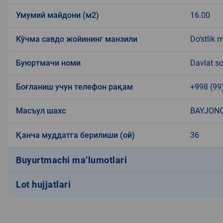
Умумий майдони (м2)
16.00
Кўчма савдо жойининг манзили
Do'stlik 
Буюртмачи номи
Davlat so
Боғланиш учун телефон рақам
+998 (99
Масъул шахс
BAYJONO
Қанча муддатга берилиши (ой)
36
Buyurtmachi ma’lumotlari
Lot hujjatlari