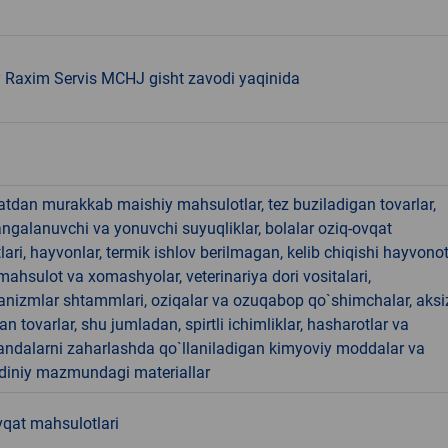
Raxim Servis MCHJ gisht zavodi yaqinida
hatdan murakkab maishiy mahsulotlar, tez buziladigan tovarlar,
angalanuvchi va yonuvchi suyuqliklar, bolalar oziq-ovqat
ari, hayvonlar, termik ishlov berilmagan, kelib chiqishi hayvono
hsulot va xomashyolar, veterinariya dori vositalari,
anizmlar shtammlari, oziqalar va ozuqabop qo`shimchalar, aksi
an tovarlar, shu jumladan, spirtli ichimliklar, hasharotlar va
andalarni zaharlashda qo`llaniladigan kimyoviy moddalar va
 diniy mazmundagi materiallar
vqat mahsulotlari