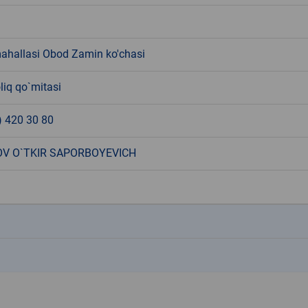
mahallasi Obod Zamin ko'chasi
liq qo`mitasi
) 420 30 80
V O`TKIR SAPORBOYEVICH
k
k