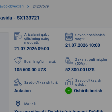
chevron_right
avdo obyektlari
24207579
qasida - SX133721
Arizalarni qabul
Savdo boshlanish
qilishning oxirgi
vaqti:
muddati:
21.07.2026 10:00
21.07.2026 09:00
Zakalat puli miqdori
Boshlang‘ich narxi:
(50%)
:
105 600.00 UZS
52 800.00 UZS
Savdo o‘tkazish
Savdo o‘tkazish turi:
uslubi:
Auksion
Oshirib borish
location_on
Manzil:
Xorazm viloyati, Qo`shko`pir tumani, Do'stlik