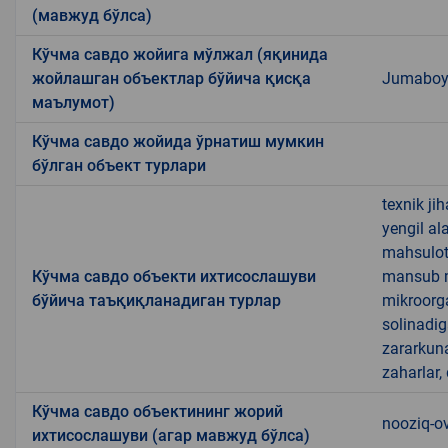
(мавжуд бўлса)
Кўчма савдо жойига мўлжал (яқинида
жойлашган объектлар бўйича қисқа
Jumaboy 
маълумот)
Кўчма савдо жойида ўрнатиш мумкин
бўлган объект турлари
texnik ji
yengil al
mahsulotl
Кўчма савдо объекти ихтисослашуви
mansub ma
бўйича таъқиқланадиган турлар
mikroorg
solinadig
zararkun
zaharlar,
Кўчма савдо объектининг жорий
nooziq-o
ихтисослашуви (агар мавжуд бўлса)