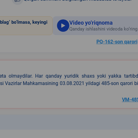
Video yo‘riqnoma
blag‘ bo‘lmasa, keyingi
Qanday ishlashini videoda ko‘ring
PQ-162-son qarori
eta olmaydilar. Har qanday yuridik shaxs yoki yakka tartibd
asi Vazirlar Mahkamasining 03.08.2021 yildagi 485-son qarori b
VM-48
k