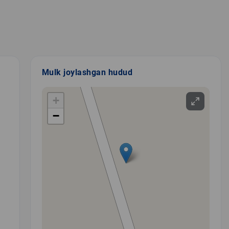
Mulk joylashgan hudud
+
−