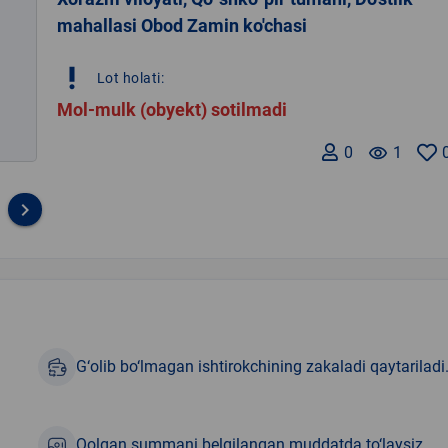
mahallasi Obod Zamin ko'chasi
priority_high
Lot holati:
Mol-mulk (obyekt) sotilmadi
0
remove_red_eye
1
keyboard_arrow_right
G‘olib bo‘lmagan ishtirokchining zakaladi qaytariladi
Qolgan summani belgilangan muddatda to‘laysiz.