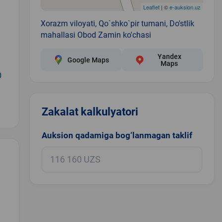
Leaflet
| ©
e-auksion.uz
Xorazm viloyati, Qo`shko`pir tumani, Do'stlik
mahallasi Obod Zamin ko'chasi
Yandex
Google Maps
Maps
0
Zakalat kalkulyatori
Auksion qadamiga bog‘lanmagan taklif
.