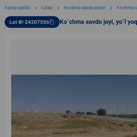
chevron_right
chevron_right
chevron_right
Asosiy sahifa
Lotlar
Koʻchma savdo joylari
Koʻchma s
Ko`chma savdo joyi, yo`l yo
Lot № 24207556
content_copy