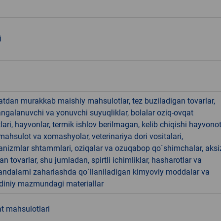
i
hatdan murakkab maishiy mahsulotlar, tez buziladigan tovarlar,
angalanuvchi va yonuvchi suyuqliklar, bolalar oziq-ovqat
ari, hayvonlar, termik ishlov berilmagan, kelib chiqishi hayvono
hsulot va xomashyolar, veterinariya dori vositalari,
anizmlar shtammlari, oziqalar va ozuqabop qo`shimchalar, aksi
an tovarlar, shu jumladan, spirtli ichimliklar, hasharotlar va
andalarni zaharlashda qo`llaniladigan kimyoviy moddalar va
 diniy mazmundagi materiallar
t mahsulotlari