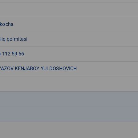
 ko'cha
liq qo`mitasi
) 112 59 66
YAZOV KENJABOY YULDOSHOVICH
k
k