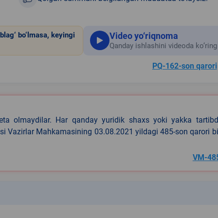
Video yo‘riqnoma
blag‘ bo‘lmasa, keyingi
Qanday ishlashini videoda ko‘ring
PQ-162-son qarori
eta olmaydilar. Har qanday yuridik shaxs yoki yakka tartibd
asi Vazirlar Mahkamasining 03.08.2021 yildagi 485-son qarori b
VM-48
k