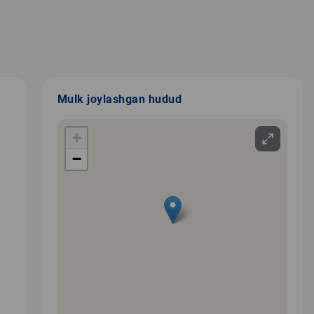
Mulk joylashgan hudud
+
−