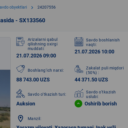
chevron_right
avdo obyektlari
24207556
qasida - SX133560
Arizalarni qabul
Savdo boshlanish
qilishning oxirgi
vaqti:
muddati:
21.07.2026 10:00
21.07.2026 09:00
Zakalat puli miqdori
Boshlang‘ich narxi:
(50%)
:
88 743.00 UZS
44 371.50 UZS
Savdo o‘tkazish
Savdo o‘tkazish turi:
uslubi:
Auksion
Oshirib borish
location_on
Manzil:
Xorazm viloyati, Xazorasp tumani, Ipak yo'li