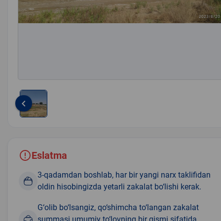
keyboard_arrow_left
Item
1
of
1
Eslatma
3-qadamdan boshlab, har bir yangi narx taklifidan
oldin hisobingizda yetarli zakalat bo‘lishi kerak.
G‘olib bo‘lsangiz, qo‘shimcha to‘langan zakalat
summasi umumiy to‘lovning bir qismi sifatida