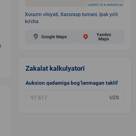
Leaflet
| ©
e-auksion.uz
Xorazm viloyati, Xazorasp tumani, Ipak yo'li
ko'cha
Yandex
Google Maps
Maps
0
Zakalat kalkulyatori
Auksion qadamiga bog‘lanmagan taklif
UZS
.