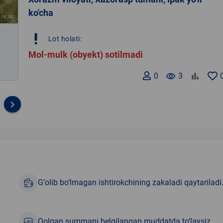
ko'cha
priority_high
Lot holati:
Mol-mulk (obyekt) sotilmadi
0
remove_red_eye
3
keyboard_arrow_right
G‘olib bo‘lmagan ishtirokchining zakaladi qaytariladi
Qolgan summani belgilangan muddatda to‘laysiz.