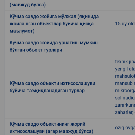
(мавжуд бўлса)
Кўчма савдо жойига мўлжал (яқинида
жойлашган объектлар бўйича қисқа
15 uy old
маълумот)
Кўчма савдо жойида ўрнатиш мумкин
бўлган объект турлари
texnik ji
yengil al
mahsulotl
Кўчма савдо объекти ихтисослашуви
mansub ma
бўйича таъқиқланадиган турлар
mikroorg
solinadig
zararkun
zaharlar,
Кўчма савдо объектининг жорий
oziq-ovqa
ихтисослашуви (агар мавжуд бўлса)