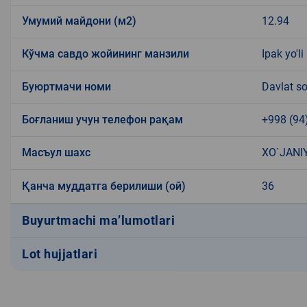
Умумий майдони (м2)
12.94
Кўчма савдо жойининг манзили
Ipak yo'li
Буюртмачи номи
Davlat so
Боғланиш учун телефон рақам
+998 (94
Масъул шахс
XO`JANI
Қанча муддатга берилиши (ой)
36
Buyurtmachi ma’lumotlari
Lot hujjatlari