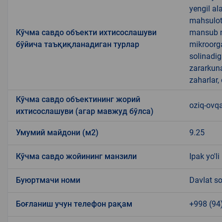
yengil al
mahsulotl
Кўчма савдо объекти ихтисослашуви
mansub ma
бўйича таъқиқланадиган турлар
mikroorg
solinadig
zararkun
zaharlar,
Кўчма савдо объектининг жорий
oziq-ovqa
ихтисослашуви (агар мавжуд бўлса)
Умумий майдони (м2)
9.25
Кўчма савдо жойининг манзили
Ipak yo'li
Буюртмачи номи
Davlat so
Боғланиш учун телефон рақам
+998 (94