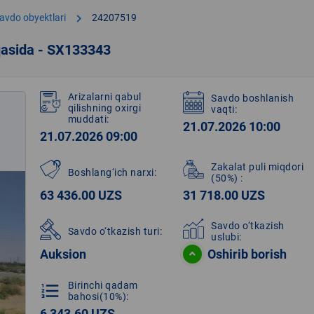
chevron_right
avdo obyektlari
24207519
qasida - SX133343
Arizalarni qabul
Savdo boshlanish
qilishning oxirgi
vaqti:
muddati:
21.07.2026 10:00
21.07.2026 09:00
Zakalat puli miqdori
Boshlang‘ich narxi:
(50%)
:
63 436.00 UZS
31 718.00 UZS
Savdo o‘tkazish
Savdo o‘tkazish turi:
uslubi:
Auksion
Oshirib borish
Birinchi qadam
format_list_numbered
bahosi(10%):
6 343.60 UZS