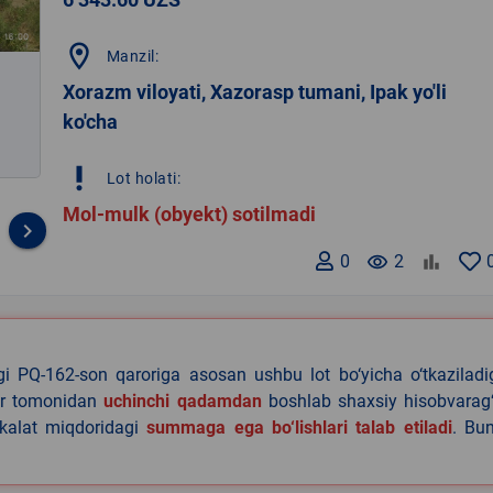
location_on
Manzil:
Xorazm viloyati, Xazorasp tumani, Ipak yo'li
ko'cha
priority_high
Lot holati:
Mol-mulk (obyekt) sotilmadi
keyboard_arrow_right
0
remove_red_eye
2
agi PQ-162-son qaroriga asosan ushbu lot bo‘yicha o‘tkazilad
lar tomonidan
uchinchi qadamdan
boshlab shaxsiy hisobvarag‘
akalat miqdoridagi
summaga ega bo‘lishlari talab etiladi
. Bu