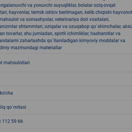
angalanuvchi va yonuvchi suyuqliklar, bolalar oziq-ovqat
ari, hayvonlar, termik ishlov berilmagan, kelib chiqishi hayvono
hsulot va xomashyolar, veterinariya dori vositalari,
anizmlar shtammlari, oziqalar va ozuqabop qo`shimchalar, aksi
an tovarlar, shu jumladan, spirtli ichimliklar, hasharotlar va
andalarni zaharlashda qo`llaniladigan kimyoviy moddalar va
 diniy mazmundagi materiallar
t mahsulotlari
 ko'cha
liq qo`mitasi
) 112 59 66