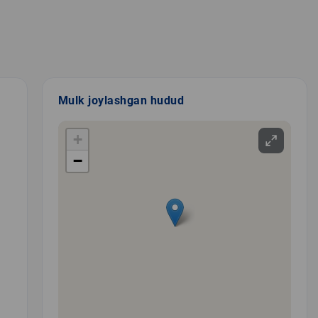
Mulk joylashgan hudud
+
−