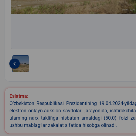
keyboard_arrow_left
Item
1
of
1
Eslatma:
O‘zbekiston Respublikasi Prezidentining 19.04.2024-yild
elektron onlayn-auksion savdolari jarayonida, ishtirokchi
ularning narx taklifiga nisbatan amaldagi (50.0) foizi z
ushbu mablag‘lar zakalat sifatida hisobga olinadi.