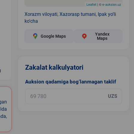
Leaflet
| ©
e-auksion.uz
Xorazm viloyati, Xazorasp tumani, Ipak yo'li
ko'cha
Yandex
Google Maps
Maps
Zakalat kalkulyatori
0
Auksion qadamiga bog‘lanmagan taklif
UZS
igan
ida
nda,