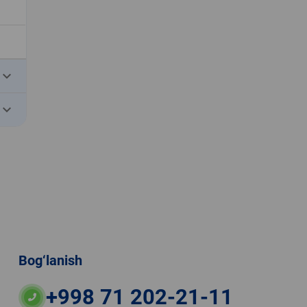
eyboard_arrow_down
eyboard_arrow_down
Bog‘lanish
+998 71 202-21-11