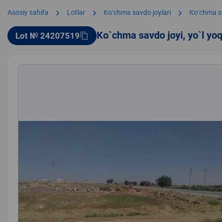
chevron_right
chevron_right
chevron_right
Asosiy sahifa
Lotlar
Koʻchma savdo joylari
Koʻchma s
Ko`chma savdo joyi, yo`l yo
Lot № 24207519
content_copy