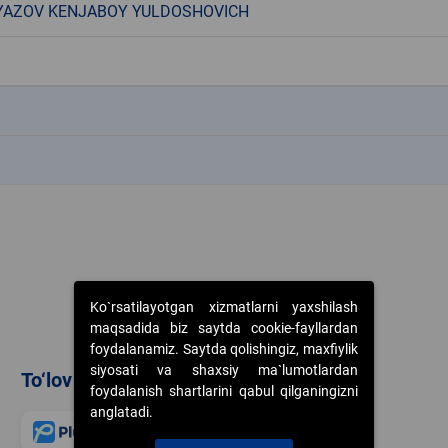
YAZOV KENJABOY YULDOSHOVICH
k
k
Ko`rsatilayotgan xizmatlarni yaxshilash
maqsadida biz saytda cookie-fayllardan
foydalanamiz. Saytda qolishingiz, maxfiylik
siyosati va shaxsiy ma`lumotlardan
To‘lov usullari
foydalanish shartlarini qabul qilganingizni
anglatadi.