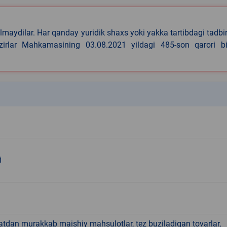
lmaydilar. Har qanday yuridik shaxs yoki yakka tartibdagi tadbi
azirlar Mahkamasining 03.08.2021 yildagi 485-son qarori bi
k
i
hatdan murakkab maishiy mahsulotlar, tez buziladigan tovarlar,