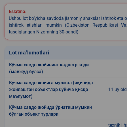
Eslatma:
Ushbu lot bo‘yicha savdoda jismoniy shaxslar ishtirok eta o
ishtirok etishlari mumkin (O‘zbekiston Respublikasi V
tasdiqlangan Nizomning 30-bandi)
Lot ma’lumotlari
Кўчма савдо жойининг кадастр коди
(мавжуд бўлса)
Кўчма савдо жойига мўлжал (яқинида
жойлашган объектлар бўйича қисқа
11 uy old
маълумот)
Кўчма савдо жойида ўрнатиш мумкин
бўлган объект турлари
texnik ji