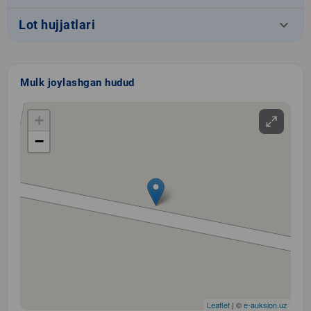
keyboard_arrow_down
Lot hujjatlari
Mulk joylashgan hudud
+
−
Leaflet
| ©
e-auksion.uz