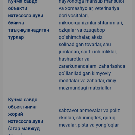
Кўчма савдо
hayvonotga mansub mahsulot
объекти
va xomashyolar, veterinariya
ихтисослашуви
dori vositalari,
бўйича
mikroorganizmlar shtammlari,
таъқиқланадиган
oziqalar va ozuqabop
турлар
qo`shimchalar, aksiz
solinadigan tovarlar, shu
jumladan, spirtli ichimliklar,
hasharotlar va
zararkunandalarni zaharlashda
qo`llaniladigan kimyoviy
moddalar va zaharlar, diniy
mazmundagi materiallar
Кўчма савдо
объектининг
sabzavotlar-mevalar va poliz
жорий
ekinlari, shuningdek, quruq
ихтисослашуви
mevalar, pista va yong`oqlar
(агар мавжуд