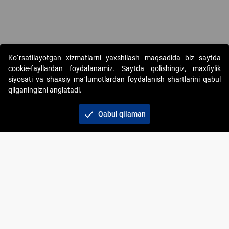
Copyright © 2017-2026. "Elektron onlayn-auksionlarni tashkil etish"
Ko`rsatilayotgan xizmatlarni yaxshilash maqsadida biz saytda
AJ. Barcha huquqlar himoyalangan
cookie-fayllardan foydalanamiz. Saytda qolishingiz, maxfiylik
siyosati va shaxsiy ma`lumotlardan foydalanish shartlarini qabul
qilganingizni anglatadi.
check
Qabul qilaman
+998 71 202-21-11
Veb-saytdagi axborot materiallaridan boshqa
shaxslar foydalanganda jamiyatning korporativ veb-
saytiga majburiy havolalar ko‘rsatilishi kerak