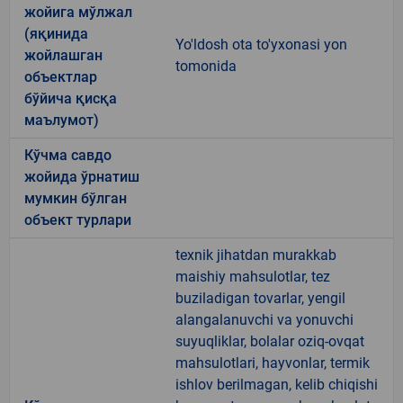
жойига мўлжал
(яқинида
Yo'ldosh ota to'yxonasi yon
жойлашган
tomonida
объектлар
бўйича қисқа
маълумот)
Кўчма савдо
жойида ўрнатиш
мумкин бўлган
объект турлари
texnik jihatdan murakkab
maishiy mahsulotlar, tez
buziladigan tovarlar, yengil
alangalanuvchi va yonuvchi
suyuqliklar, bolalar oziq-ovqat
mahsulotlari, hayvonlar, termik
ishlov berilmagan, kelib chiqishi