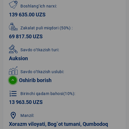
Boshlang‘ich narxi:
139 635.00 UZS
Zakalat puli miqdori
(50%)
:
69 817.50 UZS
Savdo o‘tkazish turi:
Auksion
Savdo o‘tkazish uslubi:
Oshirib borish
format_list_numbered
Birinchi qadam bahosi(10%):
13 963.50 UZS
location_on
Manzil:
Xorazm viloyati, Bog`ot tumani, Qumbodoq