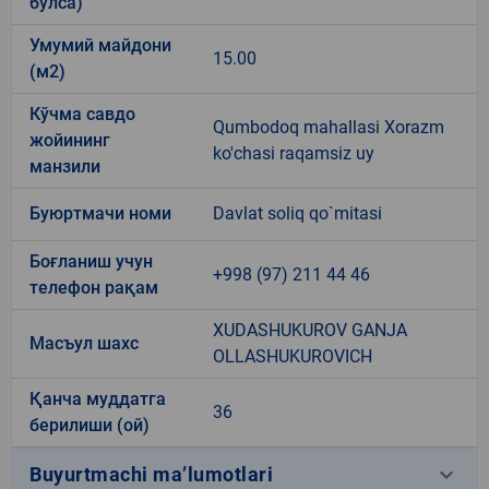
бўлса)
Умумий майдони
15.00
(м2)
Кўчма савдо
Qumbodoq mahallasi Xorazm
жойининг
ko'chasi raqamsiz uy
манзили
Буюртмачи номи
Davlat soliq qo`mitasi
Боғланиш учун
+998 (97) 211 44 46
телефон рақам
XUDASHUKUROV GANJA
Масъул шахс
OLLASHUKUROVICH
Қанча муддатга
36
берилиши (ой)
keyboard_arrow_down
Buyurtmachi ma’lumotlari