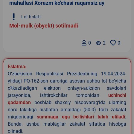
mahallasi Xorazm ko'chasi raqamsiz uy
priority_high
Lot holati:
Mol-mulk (obyekt) sotilmadi
0
remove_red_eye
2
0
Eslatma:
O‘zbekiston Respublikasi Prezidentining 19.04.2024-
yildagi PQ-162-son qaroriga asosan ushbu lot bo‘yicha
o‘tkaziladigan elektron onlayn-auksion savdolari
jarayonida, ishtirokchilar tomonidan
uchinchi
qadamdan
boshlab shaxsiy hisobvarag‘ida ularning
narx taklifiga nisbatan amaldagi (50.0) foizi zakalat
miqdoridagi
summaga ega bo‘lishlari talab etiladi
.
Bunda, ushbu mablag‘lar zakalat sifatida hisobga
olinadi.