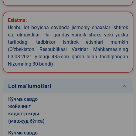
Eslatma:
Ushbu lot bo‘yicha savdoda jismoniy shaxslar ishtirok
eta olmaydilar. Har qanday yuridik shaxs yoki yakka
tartibdagi tadbirkor ishtirok etishlari mumkin
(O‘zbekiston Respublikasi Vazirlar Mahkamasining
03.08.2021 yildagi 485-son qarori bilan tasdiqlangan
Nizomning 30-bandi)
keyboard_arrow_down
Lot ma’lumotlari
Кўчма савдо
жойининг
кадастр коди
(мавжуд бўлса)
Кўчма савдо