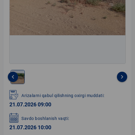
keyboard_arrow_left
keyboard_arrow_right
Item
1
Arizalarni qabul qilishning oxirgi muddati:
of
21.07.2026 09:00
1
Savdo boshlanish vaqti:
21.07.2026 10:00