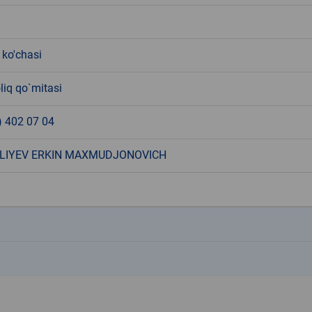
 ko'chasi
liq qo`mitasi
) 402 07 04
LIYEV ERKIN MAXMUDJONOVICH
k
k