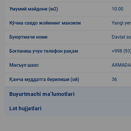
Умумий майдони (м2)
10.00
Кўчма савдо жойининг манзили
Yangi yer
Буюртмачи номи
Davlat so
Боғланиш учун телефон рақам
+998 (93
Масъул шахс
AXMADA
Қанча муддатга берилиши (ой)
36
Buyurtmachi ma’lumotlari
Lot hujjatlari