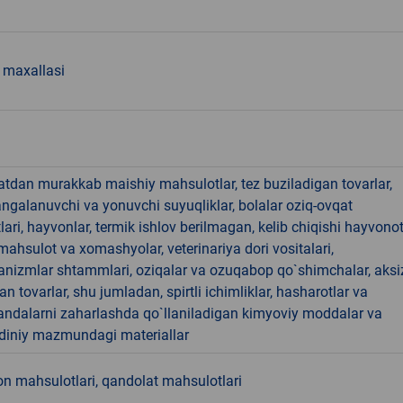
 maxallasi
hatdan murakkab maishiy mahsulotlar, tez buziladigan tovarlar,
angalanuvchi va yonuvchi suyuqliklar, bolalar oziq-ovqat
ari, hayvonlar, termik ishlov berilmagan, kelib chiqishi hayvono
hsulot va xomashyolar, veterinariya dori vositalari,
anizmlar shtammlari, oziqalar va ozuqabop qo`shimchalar, aksi
an tovarlar, shu jumladan, spirtli ichimliklar, hasharotlar va
andalarni zaharlashda qo`llaniladigan kimyoviy moddalar va
 diniy mazmundagi materiallar
n mahsulotlari, qandolat mahsulotlari