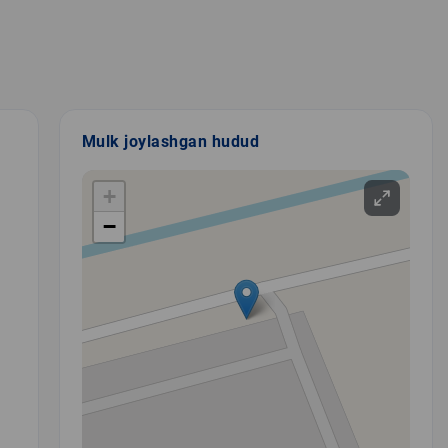
Mulk joylashgan hudud
+
−