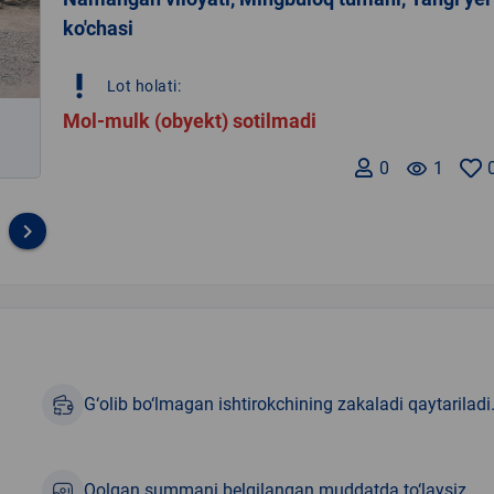
ko'chasi
priority_high
Lot holati:
Mol-mulk (obyekt) sotilmadi
0
remove_red_eye
1
keyboard_arrow_right
G‘olib bo‘lmagan ishtirokchining zakaladi qaytariladi
Qolgan summani belgilangan muddatda to‘laysiz.