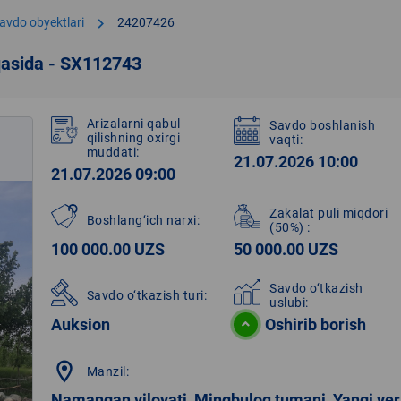
chevron_right
avdo obyektlari
24207426
qasida - SX112743
Arizalarni qabul
Savdo boshlanish
qilishning oxirgi
vaqti:
muddati:
21.07.2026 10:00
21.07.2026 09:00
Zakalat puli miqdori
Boshlang‘ich narxi:
(50%)
:
100 000.00 UZS
50 000.00 UZS
Savdo o‘tkazish
Savdo o‘tkazish turi:
uslubi:
Auksion
Oshirib borish
location_on
Manzil:
Namangan viloyati, Mingbuloq tumani, Yangi yer