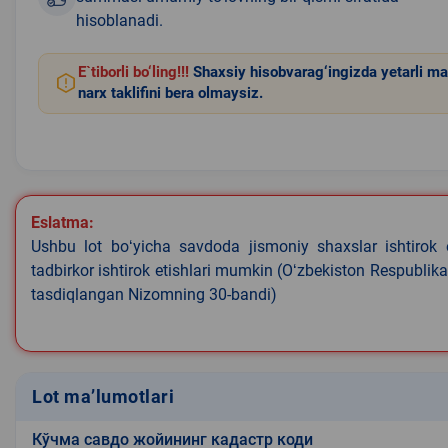
hisoblanadi.
E`tiborli bo‘ling!!!
Shaxsiy hisobvarag‘ingizda yetarli ma
narx taklifini bera olmaysiz.
Eslatma:
Ushbu lot boʻyicha savdoda jismoniy shaxslar ishtirok 
tadbirkor ishtirok etishlari mumkin (Oʻzbekiston Respublik
tasdiqlangan Nizomning 30-bandi)
Lot ma’lumotlari
Кўчма савдо жойининг кадастр коди