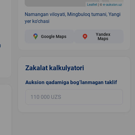
Leaflet
| ©
e-auksion.uz
Namangan viloyati, Mingbuloq tumani, Yangi
yer ko'chasi
Yandex
Google Maps
Maps
0
Zakalat kalkulyatori
Auksion qadamiga bog‘lanmagan taklif
.