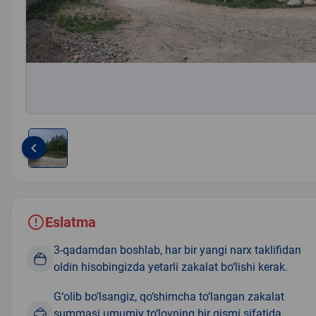
keyboard_arrow_left
Item
1
of
1
Eslatma
3-qadamdan boshlab, har bir yangi narx taklifidan
oldin hisobingizda yetarli zakalat bo‘lishi kerak.
G‘olib bo‘lsangiz, qo‘shimcha to‘langan zakalat
summasi umumiy to‘lovning bir qismi sifatida