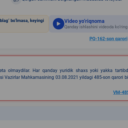
Video yo‘riqnoma
blag‘ bo‘lmasa, keyingi
Qanday ishlashini videoda ko‘ring
PQ-162-son qarori
eta olmaydilar. Har qanday yuridik shaxs yoki yakka tartibd
asi Vazirlar Mahkamasining 03.08.2021 yildagi 485-son qarori b
VM-48
k