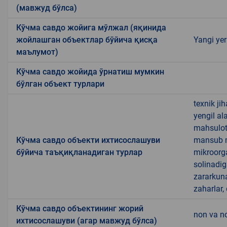
(мавжуд бўлса)
Кўчма савдо жойига мўлжал (яқинида
жойлашган объектлар бўйича қисқа
Yangi yer
маълумот)
Кўчма савдо жойида ўрнатиш мумкин
бўлган объект турлари
texnik ji
yengil al
mahsulotl
Кўчма савдо объекти ихтисослашуви
mansub ma
бўйича таъқиқланадиган турлар
mikroorg
solinadig
zararkun
zaharlar,
Кўчма савдо объектининг жорий
non va no
ихтисослашуви (агар мавжуд бўлса)