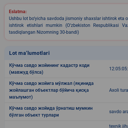
Eslatma:
Ushbu lot bo‘yicha savdoda jismoniy shaxslar ishtirok eta o
ishtirok etishlari mumkin (O‘zbekiston Respublikasi V
tasdiqlangan Nizomning 30-bandi)
Lot ma’lumotlari
Кўчма савдо жойининг кадастр коди
12:05:05
(мавжуд бўлса)
Кўчма савдо жойига мўлжал (яқинида
жойлашган объектлар бўйича қисқа
Axoli tura
маълумот)
Кўчма савдо жойида ўрнатиш мумкин
savdo ara
бўлган объект турлари
texnik ji