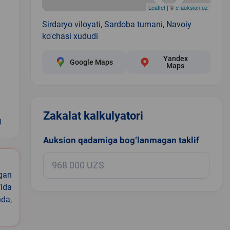
Leaflet
| ©
e-auksion.uz
Sirdaryo viloyati, Sardoba tumani, Navoiy
ko'chasi xududi
Yandex
Google Maps
Maps
Zakalat kalkulyatori
0
Auksion qadamiga bog‘lanmagan taklif
igan
ida
nda,