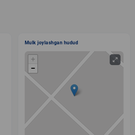
Mulk joylashgan hudud
+
−