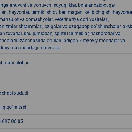
angalanuvchi va yonuvchi suyuqliklar, bolalar oziq-ovqat
ari, hayvonlar, termik ishlov berilmagan, kelib chiqishi hayvono
hsulot va xomashyolar, veterinariya dori vositalari,
anizmlar shtammlari, oziqalar va ozuqabop qo`shimchalar, aksi
an tovarlar, shu jumladan, spirtli ichimliklar, hasharotlar va
andalarni zaharlashda qo`llaniladigan kimyoviy moddalar va
 diniy mazmundagi materiallar
t mahsulotlari
o'chasi xududi
liq qo`mitasi
) 897 86 85