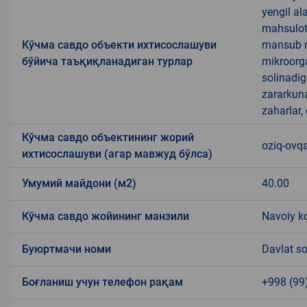
yengil al
mahsulotl
Кўчма савдо объекти ихтисослашуви
mansub ma
бўйича таъқиқланадиган турлар
mikroorg
solinadig
zararkun
zaharlar,
Кўчма савдо объектининг жорий
oziq-ovqa
ихтисослашуви (агар мавжуд бўлса)
Умумий майдони (м2)
40.00
Кўчма савдо жойининг манзили
Navoiy k
Буюртмачи номи
Davlat so
Боғланиш учун телефон рақам
+998 (99