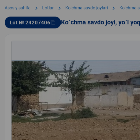
chevron_right
chevron_right
chevron_right
Asosiy sahifa
Lotlar
Koʻchma savdo joylari
Koʻchma s
Ko`chma savdo joyi, yo`l yo
Lot № 24207406
content_copy