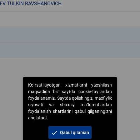
EV TULKIN RAVSHANOVICH
k
k
Ko`rsatilayotgan xizmatlarni yaxshilash
maqsadida biz saytda cookie-fayllardan
foydalanamiz. Saytda qolishingiz, maxfiylik
siyosati va shaxsiy ma`lumotlardan
foydalanish shartlarini qabul qilganingizni
anglatadi.
check
Qabul qilaman