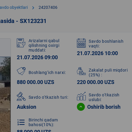
chevron_right
avdo obyektlari
24207406
qasida - SX123231
Arizalarni qabul
Savdo boshlanish
qilishning oxirgi
vaqti:
muddati:
21.07.2026 10:00
21.07.2026 09:00
Zakalat puli miqdori
Boshlang‘ich narxi:
(25%)
:
880 000.00 UZS
220 000.00 UZS
Savdo o‘tkazish
Savdo o‘tkazish turi:
uslubi:
Auksion
Oshirib borish
Birinchi qadam
format_list_numbered
bahosi(10%):
88 000.00 UZS