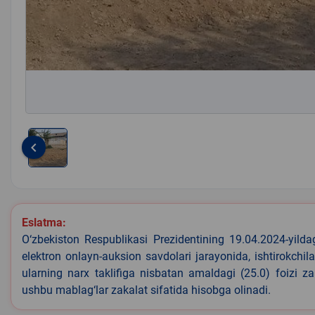
keyboard_arrow_left
Item
1
of
1
Eslatma:
O‘zbekiston Respublikasi Prezidentining 19.04.2024-yild
elektron onlayn-auksion savdolari jarayonida, ishtirokchi
ularning narx taklifiga nisbatan amaldagi (25.0) foizi z
ushbu mablag‘lar zakalat sifatida hisobga olinadi.