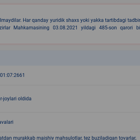
lmaydilar. Har qanday yuridik shaxs yoki yakka tartibdagi tadbi
azirlar Mahkamasining 03.08.2021 yildagi 485-son qarori bi
k
:01:07:2661
r-joylari oldida
valari
hatdan murakkab maishiy mahsulotlar, tez buziladigan tovarlar,