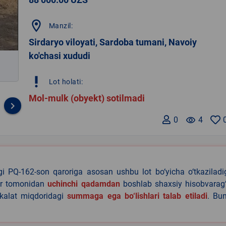
location_on
Manzil:
Sirdaryo viloyati, Sardoba tumani, Navoiy
ko'chasi xududi
priority_high
Lot holati:
Mol-mulk (obyekt) sotilmadi
keyboard_arrow_right
0
remove_red_eye
4
agi PQ-162-son qaroriga asosan ushbu lot bo‘yicha o‘tkazilad
lar tomonidan
uchinchi qadamdan
boshlab shaxsiy hisobvarag‘
akalat miqdoridagi
summaga ega bo‘lishlari talab etiladi
. Bu