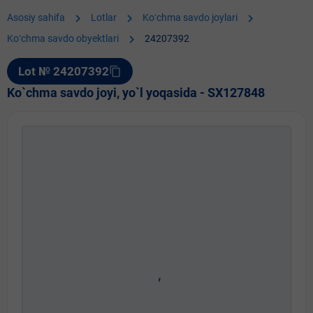
chevron_right
chevron_right
chevron_right
Asosiy sahifa
Lotlar
Koʻchma savdo joylari
chevron_right
Koʻchma savdo obyektlari
24207392
Lot № 24207392
content_copy
Ko`chma savdo joyi, yo`l yoqasida - SX127848