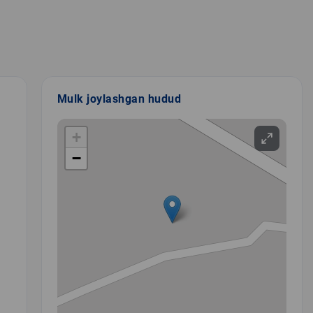
Mulk joylashgan hudud
+
−