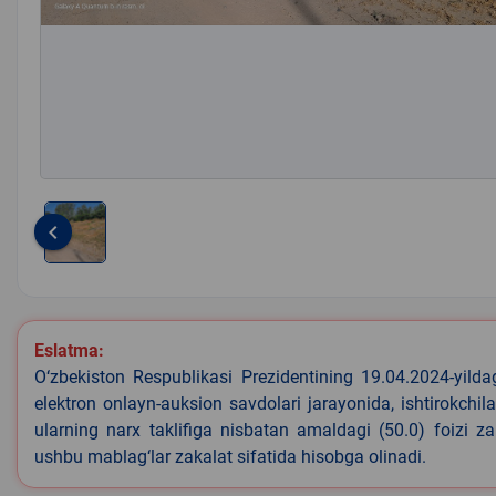
keyboard_arrow_left
Item
1
of
1
Eslatma:
O‘zbekiston Respublikasi Prezidentining 19.04.2024-yild
elektron onlayn-auksion savdolari jarayonida, ishtirokchi
ularning narx taklifiga nisbatan amaldagi (50.0) foizi z
ushbu mablag‘lar zakalat sifatida hisobga olinadi.