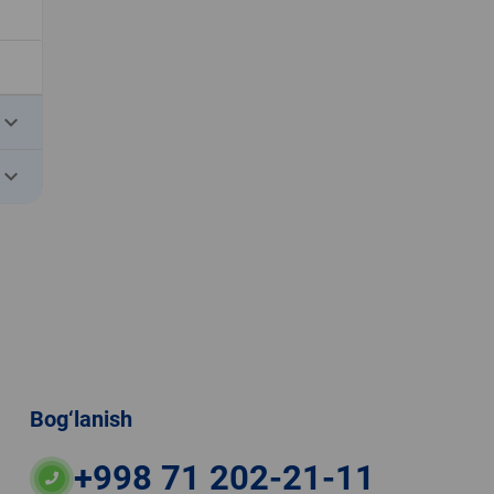
eyboard_arrow_down
eyboard_arrow_down
Bog‘lanish
+998 71 202-21-11