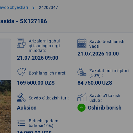
chevron_right
avdo obyektlari
24207347
qasida - SX127186
Arizalarni qabul
Savdo boshlanish
qilishning oxirgi
vaqti:
muddati:
21.07.2026 10:00
21.07.2026 09:00
Zakalat puli miqdori
Boshlang‘ich narxi:
(50%)
:
169 500.00 UZS
84 750.00 UZS
Savdo o‘tkazish
Savdo o‘tkazish turi:
uslubi:
Auksion
Oshirib borish
Birinchi qadam
format_list_numbered
bahosi(10%):
16 950.00 UZS