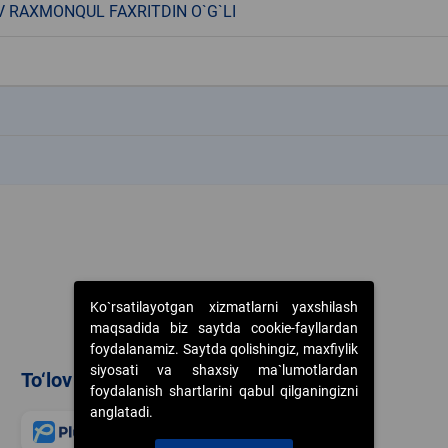
 RAXMONQUL FAXRITDIN O`G`LI
k
k
Ko`rsatilayotgan xizmatlarni yaxshilash
maqsadida biz saytda cookie-fayllardan
foydalanamiz. Saytda qolishingiz, maxfiylik
siyosati va shaxsiy ma`lumotlardan
To‘lov usullari
foydalanish shartlarini qabul qilganingizni
anglatadi.