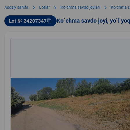
chevron_right
chevron_right
chevron_right
Asosiy sahifa
Lotlar
Koʻchma savdo joylari
Koʻchma s
Ko`chma savdo joyi, yo`l yo
Lot № 24207347
content_copy