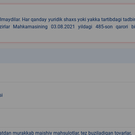
lmaydilar. Har qanday yuridik shaxs yoki yakka tartibdagi tadbi
azirlar Mahkamasining 03.08.2021 yildagi 485-son qarori bi
k
si
hatdan murakkab maishiy mahsulotlar, tez buziladigan tovarlar,