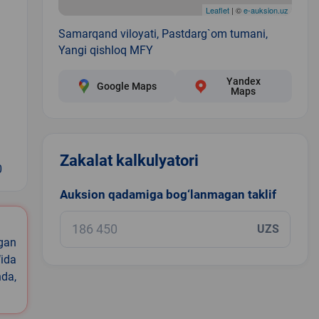
Leaflet
| ©
e-auksion.uz
Samarqand viloyati, Pastdarg`om tumani,
Yangi qishloq MFY
Yandex
Google Maps
Maps
Zakalat kalkulyatori
0
Auksion qadamiga bog‘lanmagan taklif
UZS
igan
ida
nda,