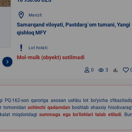
location_on
Manzil:
Samarqand viloyati, Pastdarg`om tumani, Yangi
qishloq MFY
priority_high
Lot holati:
Mol-mulk (obyekt) sotilmadi
keyboard_arrow_right
0
remove_red_eye
3
agi PQ-162-son qaroriga asosan ushbu lot bo‘yicha o‘tkazilad
lar tomonidan
uchinchi qadamdan
boshlab shaxsiy hisobvarag‘
akalat miqdoridagi
summaga ega bo‘lishlari talab etiladi
. Bu