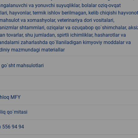
angalanuvchi va yonuvchi suyuqliklar, bolalar oziq-ovqat
ari, hayvonlar, termik ishlov berilmagan, kelib chiqishi hayvono
hsulot va xomashyolar, veterinariya dori vositalari,
anizmlar shtammlari, oziqalar va ozuqabop qo`shimchalar, aksi
an tovarlar, shu jumladan, spirtli ichimliklar, hasharotlar va
andalarni zaharlashda qo`llaniladigan kimyoviy moddalar va
 diniy mazmundagi materiallar
 go`sht mahsulotlari
shloq MFY
liq qo`mitasi
) 556 94 94