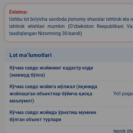
Eslatma:
Ushbu lot bo‘yicha savdoda jismoniy shaxslar ishtirok eta o
ishtirok etishlari mumkin (O‘zbekiston Respublikasi V
tasdiqlangan Nizomning 30-bandi)
Lot ma’lumotlari
Кўчма савдо жойининг кадастр коди
(мавжуд бўлса)
Кўчма савдо жойига мўлжал (яқинида
жойлашган объектлар бўйича қисқа
Yo'l yoqa
маълумот)
Кўчма савдо жойида ўрнатиш мумкин
бўлган объект турлари
texnik ji