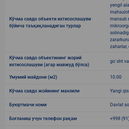
yengil al
mahsulotl
Кўчма савдо объекти ихтисослашуви
mansub ma
бўйича таъқиқланадиган турлар
mikroorg
solinadig
zararkun
zaharlar,
Кўчма савдо объектининг жорий
go`sht va
ихтисослашуви (агар мавжуд бўлса)
Умумий майдони (м2)
10.00
Кўчма савдо жойининг манзили
Yangi qi
Буюртмачи номи
Davlat so
Боғланиш учун телефон рақам
+998 (91