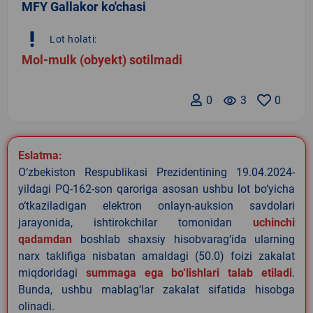
MFY Gallakor ko'chasi
priority_high
Lot holati:
Mol-mulk (obyekt) sotilmadi
0
remove_red_eye
3
0
Eslatma:
O‘zbekiston Respublikasi Prezidentining 19.04.2024-
yildagi PQ-162-son qaroriga asosan ushbu lot bo‘yicha
o‘tkaziladigan elektron onlayn-auksion savdolari
jarayonida, ishtirokchilar tomonidan
uchinchi
qadamdan
boshlab shaxsiy hisobvarag‘ida ularning
narx taklifiga nisbatan amaldagi (50.0) foizi zakalat
miqdoridagi
summaga ega bo‘lishlari talab etiladi
.
Bunda, ushbu mablag‘lar zakalat sifatida hisobga
olinadi.