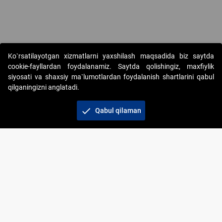
Copyright © 2017-2026. "Elektron onlayn-auksionlarni tashkil etish"
Ko`rsatilayotgan xizmatlarni yaxshilash maqsadida biz saytda
AJ. Barcha huquqlar himoyalangan
cookie-fayllardan foydalanamiz. Saytda qolishingiz, maxfiylik
siyosati va shaxsiy ma`lumotlardan foydalanish shartlarini qabul
qilganingizni anglatadi.
check
Qabul qilaman
+998 71 202-21-11
Veb-saytdagi axborot materiallaridan boshqa
shaxslar foydalanganda jamiyatning korporativ veb-
saytiga majburiy havolalar ko‘rsatilishi kerak