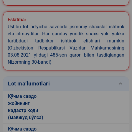
Eslatma:
Ushbu lot bo‘yicha savdoda jismoniy shaxslar ishtirok
eta olmaydilar. Har qanday yuridik shaxs yoki yakka
tartibdagi tadbirkor ishtirok etishlari mumkin
(O‘zbekiston Respublikasi Vazirlar Mahkamasining
03.08.2021 yildagi 485-son qarori bilan tasdiqlangan
Nizomning 30-bandi)
keyboard_arrow_down
Lot ma’lumotlari
Кўчма савдо
жойининг
кадастр коди
(мавжуд бўлса)
Кўчма савдо