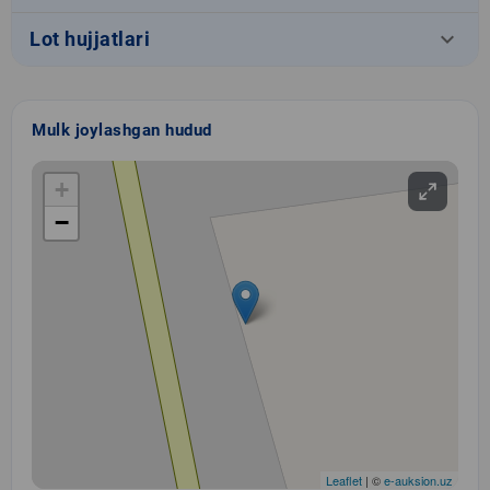
keyboard_arrow_down
Lot hujjatlari
Mulk joylashgan hudud
+
−
Leaflet
| ©
e-auksion.uz