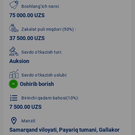
Boshlang‘ich narxi:
75 000.00 UZS
Zakalat puli miqdori
(50%)
:
37 500.00 UZS
Savdo o‘tkazish turi:
Auksion
Savdo o‘tkazish uslubi:
Oshirib borish
format_list_numbered
Birinchi qadam bahosi(10%):
7 500.00 UZS
location_on
Manzil:
Samarqand viloyati, Payariq tumani, Gallakor