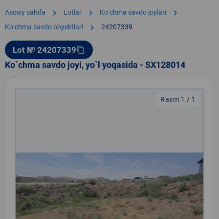
chevron_right
chevron_right
chevron_right
Asosiy sahifa
Lotlar
Koʻchma savdo joylari
chevron_right
Koʻchma savdo obyektlari
24207339
Lot № 24207339
content_copy
Ko`chma savdo joyi, yo`l yoqasida - SX128014
Rasm 1 / 1