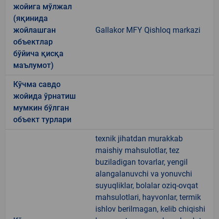
жойига мўлжал
(яқинида
жойлашган
Gallakor MFY Qishloq markazi
объектлар
бўйича қисқа
маълумот)
Кўчма савдо
жойида ўрнатиш
мумкин бўлган
объект турлари
texnik jihatdan murakkab
maishiy mahsulotlar, tez
buziladigan tovarlar, yengil
alangalanuvchi va yonuvchi
suyuqliklar, bolalar oziq-ovqat
mahsulotlari, hayvonlar, termik
ishlov berilmagan, kelib chiqishi