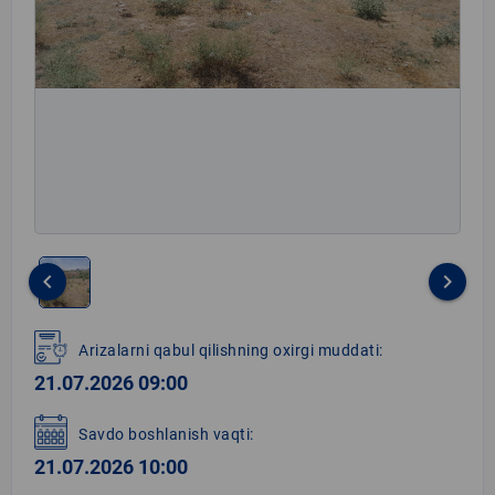
keyboard_arrow_left
keyboard_arrow_right
Item
1
Arizalarni qabul qilishning oxirgi muddati:
of
21.07.2026 09:00
1
Savdo boshlanish vaqti:
21.07.2026 10:00