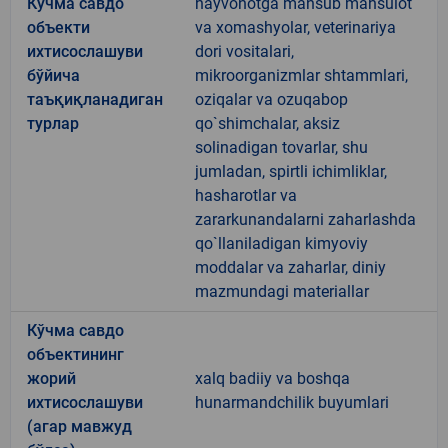
Кўчма савдо
hayvonotga mansub mahsulot
объекти
va xomashyolar, veterinariya
ихтисослашуви
dori vositalari,
бўйича
mikroorganizmlar shtammlari,
таъқиқланадиган
oziqalar va ozuqabop
турлар
qo`shimchalar, aksiz
solinadigan tovarlar, shu
jumladan, spirtli ichimliklar,
hasharotlar va
zararkunandalarni zaharlashda
qo`llaniladigan kimyoviy
moddalar va zaharlar, diniy
mazmundagi materiallar
Кўчма савдо
объектининг
жорий
xalq badiiy va boshqa
ихтисослашуви
hunarmandchilik buyumlari
(агар мавжуд