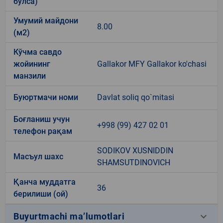
бўлса)
Умумий майдони
8.00
(м2)
Кўчма савдо
жойининг
Gallakor MFY Gallakor ko'chasi
манзили
Буюртмачи номи
Davlat soliq qo`mitasi
Боғланиш учун
+998 (99) 427 02 01
телефон рақам
SODIKOV XUSNIDDIN
Масъул шахс
SHAMSUTDINOVICH
Қанча муддатга
36
берилиши (ой)
keyboard_arrow_down
Buyurtmachi ma’lumotlari